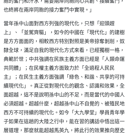
胞的奮鬥和汗水，需要兩岸同胞同心共創、接續奮鬥，
也終將在兩岸同胞的接力奮鬥中實現。」
當年孫中山面對西方列強的現代化，只想「迎頭趕
上」、「並駕齊驅」，如今的中國在「現代化」的建樹
是方方面面的，相較西方特別對照是美帝掠奪剝削，奴
隸全球，滿足自我的現代化方式來看，已經獨樹一格，
典範於世；中共強調在民族主義方面已經是「人類命運
共同體」；在民權主義方面致力於「全過程人民民
主」；在民生主義方面強調「綠色、和諧、共享的可持
續現代化」。真正從對現代化的觀念、認識和效果，全
面超越，這不是說明孫中山的不足，而是當代的中國人
必須超越。超越什麼，超越孫中山不自覺的、被殖民地
西方不可持續的現代化。如今「大九學堂」學員青年學
子如果在這趟的大陸之行中，能在習的講話中悟出這一
層道理，那麼就能超越馬英九，將此行的效果推向歷史