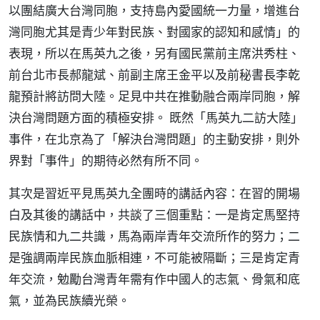
以團結廣大台灣同胞，支持島內愛國統一力量，增進台
灣同胞尤其是青少年對民族、對國家的認知和感情」的
表現，所以在馬英九之後，另有國民黨前主席洪秀柱、
前台北市長郝龍斌、前副主席王金平以及前秘書長李乾
龍預計將訪問大陸。足見中共在推動融合兩岸同胞，解
決台灣問題方面的積極安排。 既然「馬英九二訪大陸」
事件，在北京為了「解決台灣問題」的主動安排，則外
界對「事件」的期待必然有所不同。
其次是習近平見馬英九全團時的講話內容：在習的開場
白及其後的講話中，共談了三個重點：一是肯定馬堅持
民族情和九二共識，馬為兩岸青年交流所作的努力；二
是強調兩岸民族血脈相連，不可能被隔斷；三是肯定青
年交流，勉勵台灣青年需有作中國人的志氣、骨氣和底
氣，並為民族續光榮。