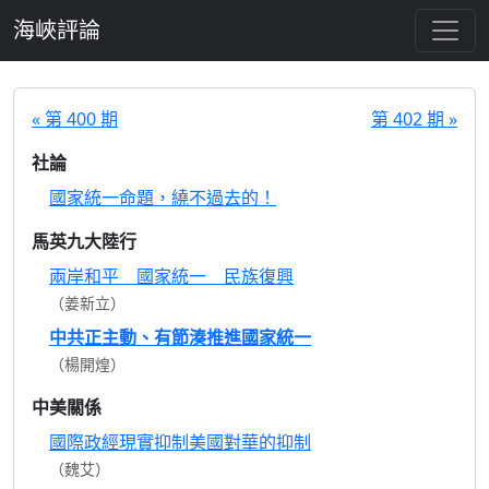
跳至主要內容
海峽評論
« 第 400 期
第 402 期 »
社論
國家統一命題，繞不過去的！
馬英九大陸行
兩岸和平 國家統一 民族復興
（姜新立）
中共正主動、有節湊推進國家統一
（楊開煌）
中美關係
國際政經現實抑制美國對華的抑制
（魏艾）