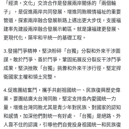
「經濟，文化」交流合作是發展兩岸關係的「兩個輪
子」，是促進兩岸共同發展、增進同胞親情福祉的重要
管道，探索兩岸融合發展新路上邁出更大步伐，支援福
建率先建設兩岸融合發展示範區。就是讓福建更發展、
更現代化，築牢和平統一的基礎工程。
3.發揚鬥爭精神，堅決粉碎「台獨」分裂和外來干涉圖
謀。敢於鬥爭、善於鬥爭，鞏固拓展反分裂反干涉鬥爭
成果，堅決挫敗「台獨」挑釁和外來干涉行徑，堅定捍
衛國家主權和領土完整。
4.促進團結奮鬥，攜手共創祖國統一、民族復興歷史偉
業。要團結廣大台灣同胞，堅定支持島內愛國統一力
量，增進台灣同胞尤其是青少年對民族、對國家的認知
和感情，加深他們對統一有好處、「台獨」是絕路、外
人靠不住的認識，引導他們自覺投身祖國統一和民族復