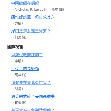
中國繼續在崛起
（Nicholas R. Lardy著 孫訥 譯）
顧惟螻蟻輩 但自求其穴
（方毓）
岸田是道友還是貧道？
（何思慎）
國際視窗
尹錫悅政府跛腳了
（李明）
打仗打的是後勤
（高雄柏）
拜登要在東北亞拱火？
（胡勇）
窮兵黷武碎了美國高鐵夢
（花俊雄）
美軍會為以色列戰伊朗？