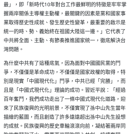
最」，即「新時代10年對台工作最鮮明的特徵是牢牢掌
握兩岸關係主導權主動權，最關鍵的因素是黨和國家事
業取得歷史性成就、發生歷史性變革，最重要的啟示是
統一的時、勢、義始終在祖國大陸這一邊。」它代表了
中共將全面、主動、有節奏推進國家統一，徹底解決台
灣問題。
為什麼中共有了這種底氣，因為面對中國國民黨的鬥
爭，不僅僅是革命成功，不僅僅是國家政權的取得，特
別是現實「中國現代化」鬥爭，中共已經「完勝」，而
且是「中國式現代化」理論的成功。習近平說：「經過
百年奮鬥，我們成功走出了一條中國式現代化道路，迎
來了民族復興的光明前景，不僅實現了孫中山先生當年
描繪的藍圖，而且創造了許多遠遠超出孫中山先生設想
的成就。民族復興的歷史車輪滾滾向前，凝結著兩岸同