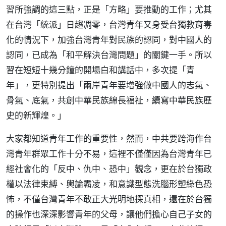
習所強調的這三點，正是「方略」要推動的工作；尤其
在台灣「統派」日趨凋零，台灣青年又身受台獨教育毒
化的情況下，加強台灣青年對民族的認同，對中國人的
認同，已成為「和平解決台灣問題」的關鍵一手。所以
習在短短十幾分鐘的開場白和講話中，多次提「青
年」，更特別提出「兩岸青年要增強做中國人的志氣、
骨氣、底氣，共創中華民族綿長福祉，續寫中華民族歷
史的新輝煌。」
大家都知道青年工作的重要性，然而，中共要跨海作台
灣青年群眾工作十分不易，這裡不僅僅因為台灣青年已
經社會化的「反中、仇中、恐中」觀念，更在於台獨政
權以法律束縛、輿論霸凌，和意識型態洗腦形塑綠色恐
怖，不僅台灣青年不敢正大光明地探真相，還在於台獨
的操作也深深影響青年的父母，讓他們擔心自己子女的