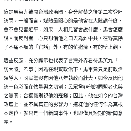
這是馬英九離開台灣政治圈、身分解禁之後第二次登陸
訪問，一般而言，媒體最關心的是他會在大陸講什麼，
會不會見習近平，如果二人相見習會說什麼，馬會怎麼
說。而反對者一心只想借他之口去為難中共，在野黨除
了不痛不癢的「官話」外，有的忙撇清，有的壁上觀。
這些反應，充分顯示也代表了台灣外界看待馬英九「二
訪大陸」乙事；因為在現實政治下，馬畢竟只是前政治
領導人，國民黨沒有因他八年執政而壯大，如今反因他
統一色彩而在儘量與之切割；民眾黨非他的同盟者也與
之無關；台獨黨則視他如寇讎；因此，他在如今的台灣
政壇上，並不具真正的影響力。這樣他的任何作為其根
本定位，就只是一個新聞事件，也即僅具短期的新聞意
義。