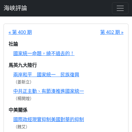
跳至主要內容
海峽評論
« 第 400 期
第 402 期 »
社論
國家統一命題，繞不過去的！
馬英九大陸行
兩岸和平 國家統一 民族復興
（姜新立）
中共正主動、有節湊推進國家統一
（楊開煌）
中美關係
國際政經現實抑制美國對華的抑制
（魏艾）