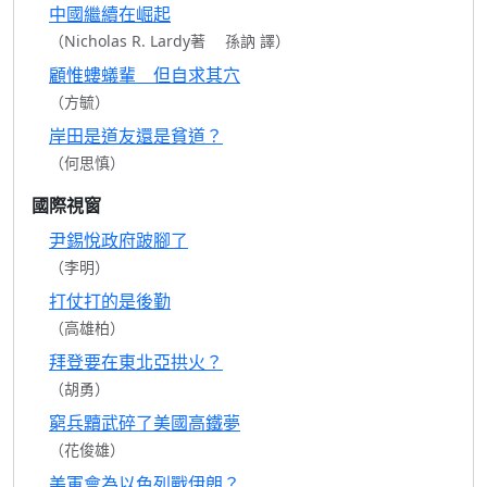
中國繼續在崛起
（Nicholas R. Lardy著 孫訥 譯）
顧惟螻蟻輩 但自求其穴
（方毓）
岸田是道友還是貧道？
（何思慎）
國際視窗
尹錫悅政府跛腳了
（李明）
打仗打的是後勤
（高雄柏）
拜登要在東北亞拱火？
（胡勇）
窮兵黷武碎了美國高鐵夢
（花俊雄）
美軍會為以色列戰伊朗？