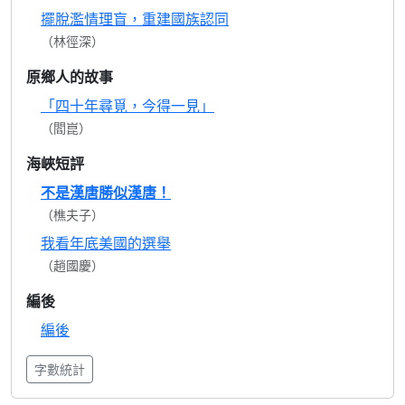
擺脫濫情理盲，重建國族認同
（林徑深）
原鄉人的故事
「四十年尋覓，今得一見」
（閻崑）
海峽短評
不是漢唐勝似漢唐！
（樵夫子）
我看年底美國的選舉
（趙國慶）
編後
編後
字數統計