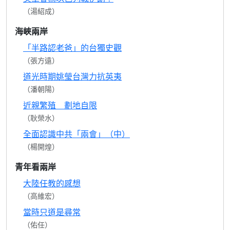
（湯紹成）
海峽兩岸
「半路認老爸」的台獨史觀
（張方遠）
道光時期姚瑩台灣力抗英夷
（潘朝陽）
近親繁殖 劃地自限
（耿榮水）
全面認識中共「兩會」（中）
（楊開煌）
青年看兩岸
大陸任教的感想
（高維宏）
當時只道是尋常
（佑任）