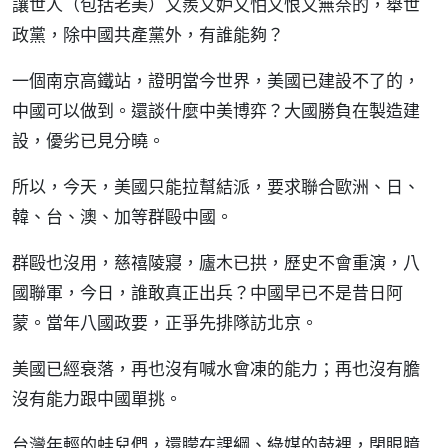
讓世人（包括老美）又羨又妒又怕又恨又無奈的，舉世
政黨，除中國共產黨外，有誰能夠？
一個南京高鐵站，證明當今世界，美國已建設不了的，
中國可以做到。還談什麼中美博弈？大國勝負在製造建
設，優劣已見分曉。
所以，今天，美國只能拉幫結派，要求聯合歐洲、日、
韓、台、澳、加等群毆中國。
群毆也沒用，慈禧陵寢，廬木已拱，歷史不會重演，八
國聯軍，今日，誰敢真正出兵？中國早已不是昔日阿
蒙。當年八國政要，正爭先排隊訪北京。
美國已經衰落，再也沒有喊水會凍的能力；再也沒有膽
沒有能力跟中國單挑。
台灣年輕的蛙兒們，還矇在課綱、綠媒的鼓裡，閉眼臆