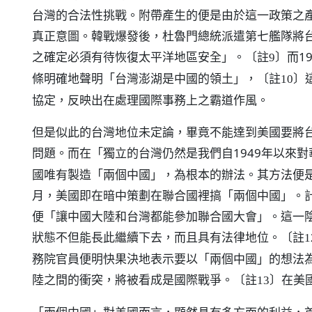
台灣的合法性挑戰。附帶產生的便是由於這一政策之
真正意圖。韓戰爆發後，杜魯門總統派遣第七艦隊將
之確定必須有待恢復太平洋地區安全」。
而1
〔註9〕
條明確地聲明「台灣澎湖是中國的領土」，
〔註10〕
協定，反映出在處理國際事務上之霸道作風。
但是似此的台灣地位未定論，畢竟不能達到美國要將
問題。而在「獨立的台灣仍然是我們自1949年以來
國唯有製造「兩個中國」，為根本的辦法。其方法便是
月，美國即在暗中策劃在聯合國裡搞「兩個中國」。
便「讓中國大陸和台灣都能參加聯合國大會」。這一
狀態不但能長此繼續下去，而且具有法律地位。
〔註1
務院官員便明快果決地表示要以「兩個中國」的想法
陸之間的衝突，將被看成是國際戰爭。
在美
〔註13〕