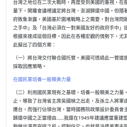
台灣之地位在二次大戰時，再度受到美國的重視，在
量下，開羅會議裡議定將台灣、澎湖歸還中國。但隨
府敗象漸露，美國基於圍堵戰略上之需要，對台灣問
之手中」及「台灣必須在一對美國友好的政府手中」
根據來達成這個目標。因此在各種宏觀的情勢下，尤
此擬出了四個方案：
（一）將台灣交付聯合國托管。美國可透過此一管道
採取因應策略。
在國民黨培養一股親美力量
（二）利用國民黨現有之基礎，培養一股親美之力量
止，導致了台灣省主席吳國楨之出走，及孫立人將軍
遷台，而強行佔領台灣，當時國務院政策設計委員會
歸還中國之正當理由……我還在1949年建議應當重
夠做出滿意安排之前，控制住它，也就是派遣美軍去