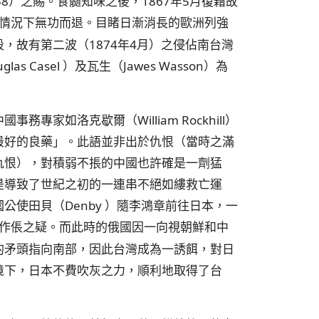
8）之賜。食髓知味之後，1867年5月復藉故
情況下無功而退。目睹日漸消長的歐洲列強
，故有第二波（1874年4月）之侵佔南台灣
Casel ）及瓦生（Jawes Wasson）為
家如洛克歇爾（William Rockhill）
最好的良藥」。此語並非出於仇恨（當時之滿
仇恨），對積弱不掁的中國也許確是一劑猛
是導致了世紀之初的一連串不絕如縷救亡運
使田貝（Denby ）隨李鴻章前往日本，一
作倀之疑。而此時的俄國因一向視朝鮮和中
的矛頭指向南部，因此台灣成為一誘餌，對日
境下，日本不費吹灰之力，順利地取得了台