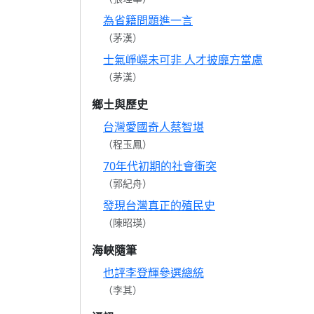
為省籍問題進一言
（茅漢）
士氣崢嶸未可非 人才披靡方當慮
（茅漢）
鄉土與歷史
台灣愛國奇人蔡智堪
（程玉鳳）
70年代初期的社會衝突
（郭紀舟）
發現台灣真正的殖民史
（陳昭瑛）
海峽隨筆
也評李登輝參選總統
（李其）