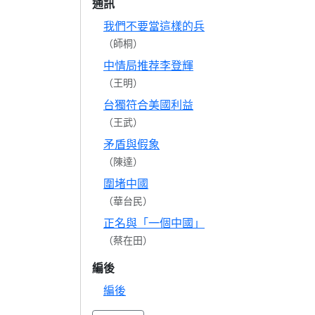
通訊
我們不要當這樣的兵
（師桐）
中情局推荐李登輝
（王明）
台獨符合美國利益
（王武）
矛盾與假象
（陳達）
圍堵中國
（華台民）
正名與「一個中國」
（蔡在田）
編後
編後