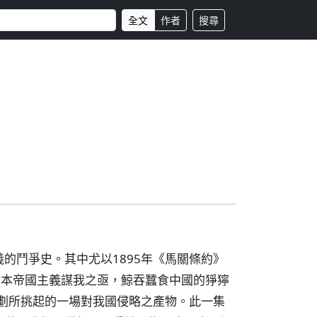
全文
作者
搜尋
的鬥爭史。其中尤以1895年《馬關條約》
了日本帝國主義謀我之亟，鯨吞蠶食中國的猙獰
策劃所挑起的一場對我國侵略之產物。此一集