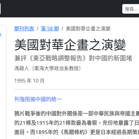
期刊列表
第 58 期
美國對華企畫之演變
»
美國對華企畫之演變
兼評《東亞戰略調整報告》對中國的新圍堵
馮啟人（東海大學政治系教授）
1995 年 10 月
列強阻撓中國的統一
鴉片戰爭後的中國對外關係是一部中華民族與帝國主義
的21條及1915年的21條款最為毒狠，充份地暴露
面目。而1895年的《馬關條約》更是日本經過長期