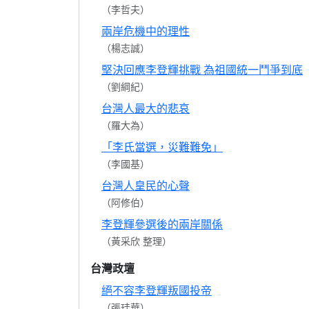
（李哲夫）
兩岸危機中的理性
（楊志誠）
堅決回應李登輝挑戰 為祖國統一鬥爭到底
（劉綱紀）
台灣人最大的悲哀
（羅大為）
「李氏當選，災難難免」
（李國基）
台灣人皇民的心聲
（阿修伯）
李登輝參選後的兩岸關係
（黃采欣 整理）
台灣政壇
絕不容李登輝叛國投帝
（張珪華）