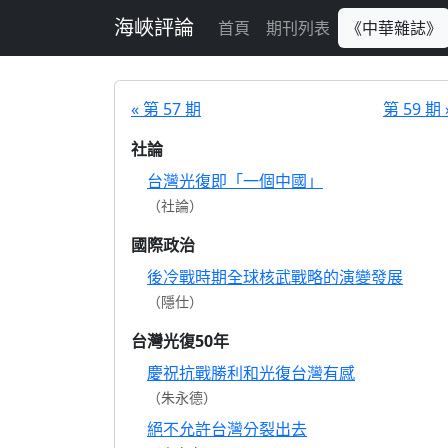
跳至主要內容
海峽評論
首頁
期刊列表
《中華雜誌》
« 第 57 期
第 59 期 
社論
台灣光復即「一個中國」
（社論）
國際政治
後冷戰時期全球核武戰略的演變發展
（隱仕）
台灣光復50年
慶祝抗戰勝利和光復台灣有感
（朱永德）
絕不允許台灣分裂出去