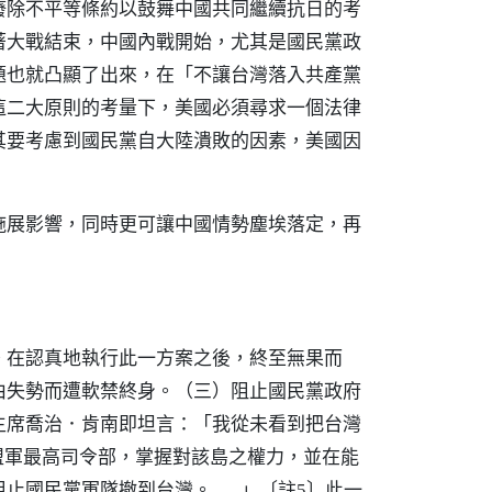
廢除不平等條約以鼓舞中國共同繼續抗日的考
著大戰結束，中國內戰開始，尤其是國民黨政
題也就凸顯了出來，在「不讓台灣落入共產黨
這二大原則的考量下，美國必須尋求一個法律
其要考慮到國民黨自大陸潰敗的因素，美國因
施展影響，同時更可讓中國情勢塵埃落定，再
。在認真地執行此一方案之後，終至無果而
由失勢而遭軟禁終身。（三）阻止國民黨政府
主席喬治．肯南即坦言：「我從未看到把台灣
建盟軍最高司令部，掌握對該島之權力，並在能
阻止國民黨軍隊撤到台灣。……」
此一
〔註5〕