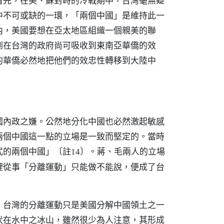
首先，在美、蘇對峙的冷戰期中，台灣毫無疑
中不可或缺的一環，「兩個中國」是維持此一
內，美國要想在亞太地區組織一個親美的聯
到在台灣的政府尚可吸收到東南亞華僑的效
的華僑必然地把他們的效忠性轉移到大陸中
國內政之嫌。公然地分化中國也必然激起敏感
兩個中國這一點的立場是一致而堅定的。當時
式的兩個中國」
。蔣、毛兩人的立場
〔註14〕
裡從事「分離運動」只能做不能說，便成了台
。台灣的分離運動只是美國分解中國領土之一
伏在水中之冰山，雖然很少為人注意，其形成