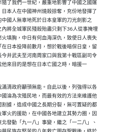
伴隨了我們一世紀，嚴重地影響了中國之國運
，日本人在中國神州燒殺掠奪，充份地發揮了
的中國人無辜地死於日本皇軍的刀光劍影之
內將全城軍民殘殺殆盡只剩下36人從事掩埋
怒火填胸，中日有何血海深仇，致使日人喪失
「在日本投降前數月，想於戰後暗保日皇，留
長今井武夫至河南周家口與我第十戰區副司令
找他來目的是想在日本亡國之時，暗援一
我滿清政府顢頇無能。自此以後，列強得以各
中國淪為次殖民地，而最有效的方法來維護他
閥割據，造成中國之長期分裂，無可置疑的都
及軍火的援助，在中國各地建立其勢力圈，因
東北發動「九一八」事變，繼之「一二八」、
中華民族在堅苦的八年救亡圖存聖戰後，終於