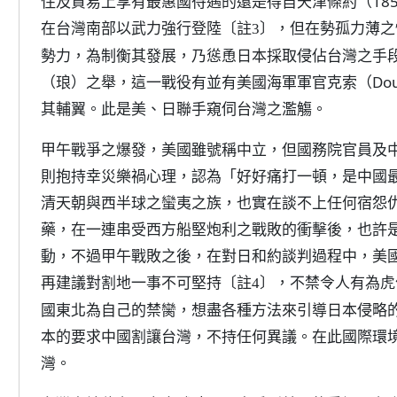
住及貿易上享有最惠國待遇的還是得自天津條約（185
在台灣南部以武力強行登陸
，但在勢孤力薄之
〔註3〕
勢力，為制衡其發展，乃慫恿日本採取侵佔台灣之手段
（琅）之舉，這一戰役有並有美國海軍軍官克索（Douglas 
其輔翼。此是美、日聯手窺伺台灣之濫觴。
甲午戰爭之爆發，美國雖號稱中立，但國務院官員及中國事務專
則抱持幸災樂禍心理，認為「好好痛打一頓，是中國
清天朝與西半球之蠻夷之族，也實在談不上任何宿怨
藥，在一連串受西方船堅炮利之戰敗的衝擊後，也許
動，不過甲午戰敗之後，在對日和約談判過程中，美國公
再建議對割地一事不可堅持
，不禁令人有為虎
〔註4〕
國東北為自己的禁臠，想盡各種方法來引導日本侵略
本的要求中國割讓台灣，不持任何異議。在此國際環
灣。