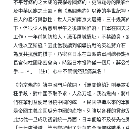
不平等條約之大成的喪權辱國條約，更讓恥辱的陰影
及中華民族之士氣。自《馬關條約》以後的半世紀裡
日人的暴行與獸性，世人只知南京大屠殺，三十幾萬
下。但很少人留意到甲午之後旅順陷落，日軍在四天之
工作，一年前初訪旅大，憑弔屠城遺址，不禁酸鼻，
人性以至斯極？因此當我讀到領導抗戰的英雄蔣介石
為反共抗俄的棋子，乃密召日本在華派遺軍副總參謀
長官何柱國秘密會商，時距日本投降僅一個月，蔣公
手……。」
心中不禁惘然悲痛莫名！
〔註1〕
《南京條約》讓中國門戶敞開，《馬關條約》則暴露
種手段，對中國予取予求，人為刀俎，我為魚肉，將
們在華利益便是阻撓中國的統一。民國肇造以來的軍
是帝國主義企圖瓜分中國的產物。列強以各種的貸款
此北伐一旦成功初創統一局面，日本便迫不及待先在
「七七盧溝橋」等事變掀起了對華的全面侵略戰爭，