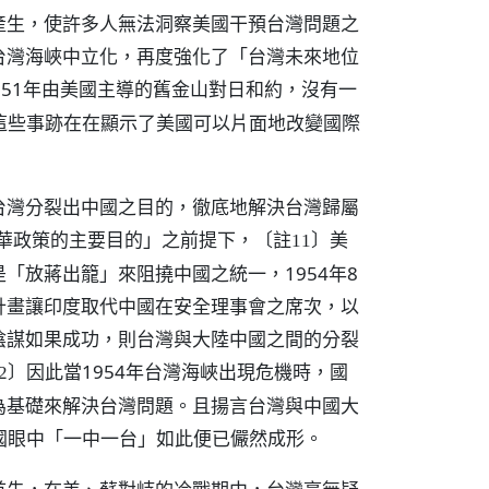
產生，使許多人無法洞察美國干預台灣問題之
台灣海峽中立化，再度強化了「台灣未來地位
951年由美國主導的舊金山對日和約，沒有一
這些事跡在在顯示了美國可以片面地改變國際
台灣分裂出中國之目的，徹底地解決台灣歸屬
對華政策的主要目的」之前提下，
美
〔註11〕
「放蔣出籠」來阻撓中國之統一，1954年8
計畫讓印度取代中國在安全理事會之席次，以
陰謀如果成功，則台灣與大陸中國之間的分裂
因此當1954年台灣海峽出現危機時，國
2〕
為基礎來解決台灣問題。且揚言台灣與中國大
國眼中「一中一台」如此便已儼然成形。