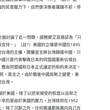
戰的民意壓力下，自然使決策者躇躊不前，停
曾全面討論了此一問題，國務卿艾其遜認為「只
與支持。」
美國的立場是中國在1895
〔註7〕
對台灣的主權，開羅宣言將台灣歸還中國，只
中國只是代表擊敗日本的同盟國重新佔領台
，應由同盟國和日本正式議定的和約來決定。
見。易言之，由於戰後中國局勢之變更，美
制台灣。
賴於美國。除了以逆來順受的態度以自保之
幸的是由於美國的壓力，台灣政府在1952
化。除了沉默之外，任何異議都無異向自己在