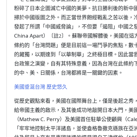
粉碎了日本企圖滅亡中國的美夢。抗日勝利後的新中國
掃於中國版圖之外。而正當世界飽經戰亂之苦以後，
發起了所謂「中國威脅論」，不但要「遏阻」中國之發展
China Apart）
。蘇聯帝國解體後，美國在這
〔註2〕
條約的「台灣問題」便是目前這一場鬥爭的焦點，數
的藏獨，以期達到「以華制華」之終極目標。因此當
台政策之演變，自有其特殊意義，因為台灣在此條約
的中、美、日關係，台灣都將是一關鍵的因素。
美國垂涎台灣 歷史悠久
從歷史觀點來看，美國在國際舞台上，僅是後起之秀
給帝國主義的啟示，及其後成功地敲開日本大門，美
（Mathew C. Perry）及美國首任駐華公使顧興（Ca
「牢牢地控制太平洋諸島，並使盎格魯撒克遜族在亞