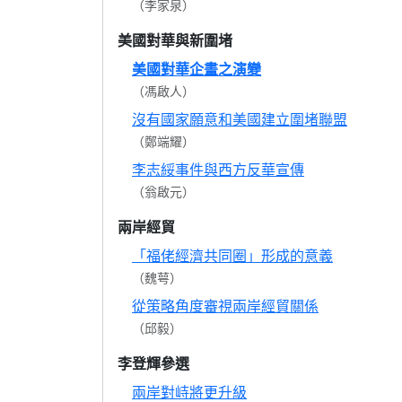
（李家泉）
美國對華與新圍堵
美國對華企畫之演變
（馮啟人）
沒有國家願意和美國建立圍堵聯盟
（鄭端耀）
李志綏事件與西方反華宣傳
（翁啟元）
兩岸經貿
「福佬經濟共同圈」形成的意義
（魏萼）
從策略角度審視兩岸經貿關係
（邱毅）
李登輝參選
兩岸對峙將更升級