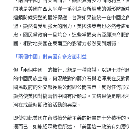
「兩個中國」對美國而言，顯然具有多方面的利益，
問地是美國在西太平洋一系列島嶼所組成的弧形防線
連鎖防線完整的最好保證。台灣如果被統一在中國之
盟，顯然會受到強大的阻力。美國決策者也必然考慮
忠，國民黨政府一旦垮台，這些掌握東南亞經濟命脈
國，相對地美國在東南亞的影響力必然受到削弱。
「兩個中國」對美國有多方面利益
但「兩個中國」的推行只能是一種陰謀，以避干涉他
的中國民族主義，何況敵對的蔣介石與毛澤東在反對
國民政府的外交部長葉公超即公開表示「反對任何形
顯然使美國對搞兩個中國有所顧忌。其結果便是暗地
灣在戒嚴時期政治活動的典型。
即使如此美國在台灣搞分離主義的計畫是十分積極的
環而已。如鮑紹霖教授所述，「美國這一政策有如潛