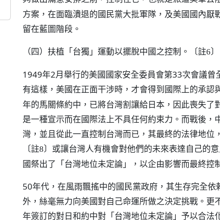
方案，在面臨潰退的國民黨大批軍隊，及美國國內厭
留在藍圖階段。
（四）扶植「台獨」運動以擺脫中國之控制。
〔註6〕
1949年2月舉行的美國國家安全委員會第33次會議
有這樣，美國在正面干涉時，才會得到國際上的承認
年的馬關條約中，已將台灣割讓給日本，因此喪失了
是一種宣示而在國際法上不具任何約束力。而戰後，
灣，並且從此一直控制台灣而已，其最終的法律地位
或讓台灣人有機會對他們的未來表達自己的意
〔註8〕
國祭出了「台灣地位未定論」，以企由影響而最終控
50年代，在風雨飄搖中的國民黨政府，其生存完全依
外，絲毫無力向美國對自己命運所做之決定挑戰。更不
年簽訂的對日和約中對「台灣地位未定論」予以合法