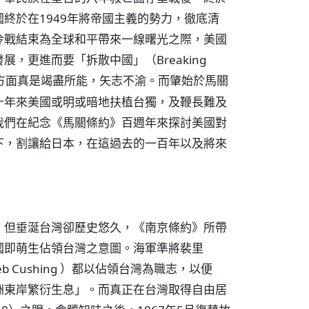
終於在1949年將帝國主義的勢力，徹底清
冷戰結束為全球和平帶來一線曙光之際，美國
，更進而要「拆散中國」（Breaking
方面真是竭盡所能，矢志不渝。而肇始於馬關
十年來美國或明或暗地扶植台獨，及鞭長難及
我們在紀念《馬關條約》百週年來探討美國對
下，割讓給日本，在這過去的一百年以及將來
，但垂涎台灣卻歷史悠久，《南京條約》所帶
國即萌生佔領台灣之意圖。海軍準將裴里
leb Cushing ）都以佔領台灣為職志，以便
洲東岸繁衍生息」。而真正在台灣取得自由居