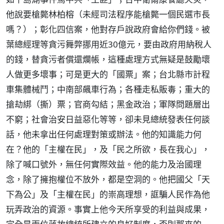
他說要槍斃林柏榕（未經司法程序能槍斃一個民選市長
嗎？）；彰化四信案，他對存戶說政府會給你們錢。被
葉總經理等貪污舞弊挪用近30億元，要由政府用納稅人
的錢，替貪污者償還爛帳，這種處理方式無疑是鼓勵壞
人做更多壞事；可是更大的「國票」案；台北縣市計程
車集體械鬥；中南部飆車行為；各種走私販毒；重大的
搶劫綁（撕）票；官商勾結；黑金政治；軍隊問題層出
不窮；社會治安日益惡化等等，卻未見總統發表任何談
話，他未拿出任何處理對策或辦法。他的知識能力何
在？他的「主權在民」，及「民之所欲，長在我心」，
除了喊口號外，無任何實際效益。他的能力及治國理
念，除了擁抱權位不放外，都是空洞的。他把國父「天
下為公」及「主權在民」的崇高理想，誆騙人民作為他
玩弄政治的資源。事實上他今天所享受的利益與成果，