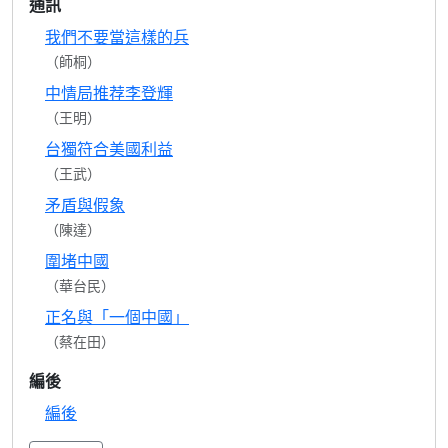
通訊
我們不要當這樣的兵
（師桐）
中情局推荐李登輝
（王明）
台獨符合美國利益
（王武）
矛盾與假象
（陳達）
圍堵中國
（華台民）
正名與「一個中國」
（蔡在田）
編後
編後