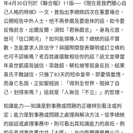
年4月30日刊於《聯合報》11版──《現在是我們關心自
己人格的時候》一文，曾指出李總統四次在重要場合，
公開昭告中外人士，他不再參選及要退休的話，如今要
反悔前言，出爾反爾，須知「君無戲言」，身為元首，
豈可「信口開河」？如何能領導人民？總統的話不算
數，怎能要求人民信守？與國際間發表聲明或訂立條約
也可不認帳嗎？老百姓誰還敢相信你的話？該文並舉當
年袁世凱違背誠信，梁啟超、蔡松坡等挺身反抗，結果
袁氏不敵誠信，只做了83天的短命皇帝，即憂憤羞愧，
而身亡名毀，正如聖經說：「得到全世界，賠掉了自
己，划得來嗎？」這就是「人無信『不立』」的哲理。
知識能力──知識是對事務或問題的正確辨別看法或判
定；能力是對事務或問題之處理與解決方法。從李總統
的談話或處理事務中，則可看出其知識能力的高低，例
如千島湖事件罵中共「土匪」；台中衛爾康餐廳火災，