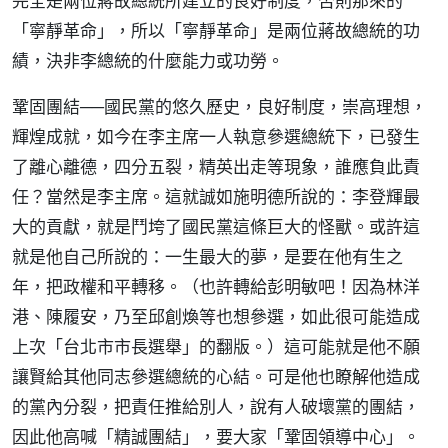
完全是兩位蔣故總統所建立的良好制度，否則那來的
「寧靜革命」，所以「寧靜革命」是兩位蔣故總統的功
績，決非李總統的什麼能力或功勞。
鞏固團結──國民黨的悠久歷史，良好制度，崇高理想，
輝煌成就，如今在李主席一人執意參選總統下，已發生
了離心離德，四分五裂，精英出走等現象，誰應負此責
任？當然是李主席。這就誠如施明德所說的：李登輝最
大的貢獻，就是鬥垮了國民黨這條巨大的怪獸。或許這
就是他自己所說的：一生最大的夢，是要在他有生之
年，把政權和平轉移。（也許轉給彭明敏吧！因為林洋
港、陳履安，乃至邱創煥等也想參選，如此很可能造成
上次「台北市市長選舉」的翻版。）這可能就是他不願
讓賢給其他同志參選總統的心結。可是他也瞭解他造成
的黨內分裂，把責任推給別人，說有人破壞黨的團結，
因此他高喊「精誠團結」，要大家「鞏固領導中心」。