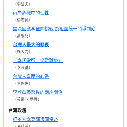
（李哲夫）
兩岸危機中的理性
（楊志誠）
堅決回應李登輝挑戰 為祖國統一鬥爭到底
（劉綱紀）
台灣人最大的悲哀
（羅大為）
「李氏當選，災難難免」
（李國基）
台灣人皇民的心聲
（阿修伯）
李登輝參選後的兩岸關係
（黃采欣 整理）
台灣政壇
絕不容李登輝叛國投帝
（張珪華）