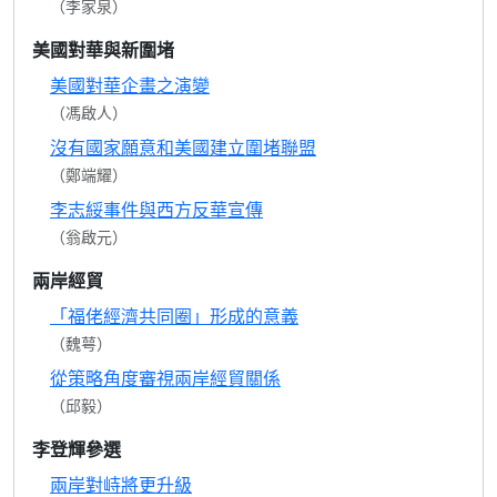
（李家泉）
美國對華與新圍堵
美國對華企畫之演變
（馮啟人）
沒有國家願意和美國建立圍堵聯盟
（鄭端耀）
李志綏事件與西方反華宣傳
（翁啟元）
兩岸經貿
「福佬經濟共同圈」形成的意義
（魏萼）
從策略角度審視兩岸經貿關係
（邱毅）
李登輝參選
兩岸對峙將更升級