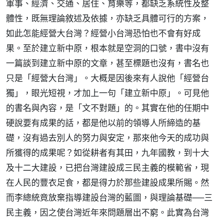
軍事、經濟、交通、居住、育樂等，都缺乏系統性及整
體性，既無理論敘述及依據，亦缺乏具體可行的方案，
如此怎能經營大台灣？經營小台灣恐怕也不會有好成
果。至於建立新中原，根本就是空洞的口號，書中沒有
一篇談到建立新中原的文章，甚至標題也沒有，書名也
只是「經營大台灣」。大概是因後來有人說他「經營台
獨」，眼光短視，才加上一句「建立新中原」。可見他
的書名與內容，是「文不對題」的。其實在他的任期中
硬說要有成果的話，都是他以前的領導人所締造的基
礎，沒有過去別人的努力與安定，那來他今天的成功與
所獲得的成果呢？如從耕者有其田，九年國教，到十大
及十二大建設，已把台灣建設成三民主義的模範省，現
在人民的豐衣足食，都是得力於那些建設成果所賜。然
而李總統竟放棄指導建設台灣的藍圖，與理論基礎──三
民主義，因之使台灣近年來問題層出不窮。此實為台灣