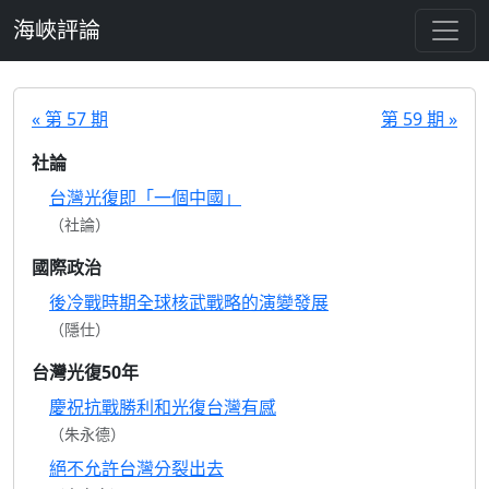
跳至主要內容
海峽評論
« 第 57 期
第 59 期 »
社論
台灣光復即「一個中國」
（社論）
國際政治
後冷戰時期全球核武戰略的演變發展
（隱仕）
台灣光復50年
慶祝抗戰勝利和光復台灣有感
（朱永德）
絕不允許台灣分裂出去