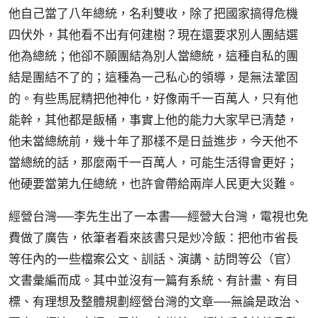
他自己當了八年總統，名利雙收，除了把國家搞得危機
四伏外，其他看不出有何建樹？現在還要求別人團結選
他為總統；他卻不願團結為別人當總統，這種自私的團
結是團結不了的；這種為一己私心的領導，是無法鞏固
的。有些馬屁精把他神化，好像兩千一百萬人，只有他
能幹，其他都是飯桶，事實上他的能力大家早已清楚，
他未當總統前，幾十年了那樣不是日益進步，今天他不
當總統的話，那麼兩千一百萬人，可能生活得會更好；
他硬要當第九任總統，也許會帶給兩岸人民更大災難。
經營台灣──李先生出了一本書──經營大台灣，電視也免
費做了廣告，依筆者看來該書只是炒冷飯：把他市省長
等任內的一些檔案公文、訓話、演講、訪問等公（官）
文書彙編而成。其中並沒有一篇有系統、有計畫、有目
標、有理想及整體規劃經營台灣的文章──無論是政治、