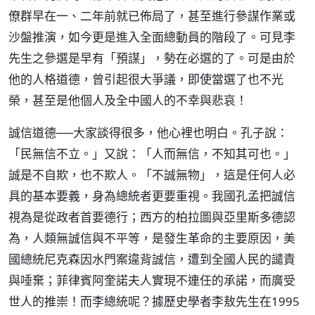
僚群早在一、二年前就已佈局了，甚至進行參謀作業或
沙盤推演，如今更是進入全面總動員的階段了。可見李
先生之參選是早有「預謀」，勢在必選的了。可是由於
他的人格道德，曾引起很大爭議，即使當選了也不光
榮，甚至是他個人及全中國人的不幸與悲哀！
誠信道德──大家談得很多，他心裡也明白。孔子說：
「民無信不立。」又說：「人而無信，不知其可也。」
誠是不自欺，也不欺人。「不誠無物」，這是任何人必
具的基本要義，身為總統者更要重視。我國孔孟把誠信
視為是從政者首要德行；西方的柏拉圖與亞里斯多德認
為，人類無誠信與不平等，是發生革命的主要原因，美
國總統尼克森因水門案違背誠信，遭到全國人民的譴責
與唾棄；菲律賓阿奎諾夫人實現不連任的承諾，而廣受
世人的推崇！而李總統呢？據歷史學者李敖先生在1995