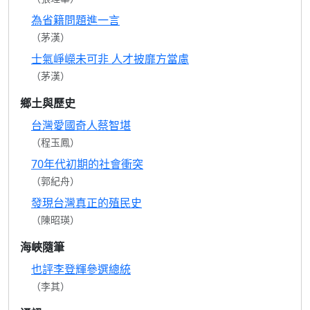
為省籍問題進一言
（茅漢）
士氣崢嶸未可非 人才披靡方當慮
（茅漢）
鄉土與歷史
台灣愛國奇人蔡智堪
（程玉鳳）
70年代初期的社會衝突
（郭紀舟）
發現台灣真正的殖民史
（陳昭瑛）
海峽隨筆
也評李登輝參選總統
（李其）