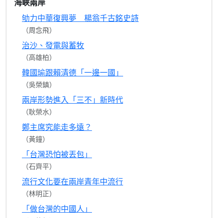
海峽兩岸
劬力中華復興夢 楊翁千古銘史詩
（周念飛）
治沙、發電與蓄牧
（高雄柏）
韓國瑜跟賴清德「一邊一國」
（吳榮鎮）
兩岸形勢進入「三不」新時代
（耿榮水）
鄭主席究能走多遠？
（黃鐘）
「台灣恐怕被丟包」
（石齊平）
流行文化要在兩岸青年中流行
（林明正）
「做台灣的中國人」