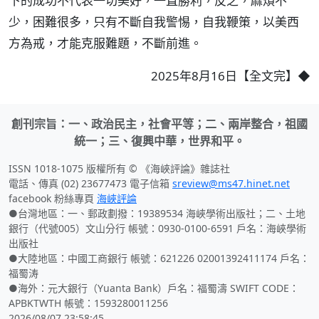
下的成功不代表一切美好，一直勝利，反之，麻煩不
少，困難很多，只有不斷自我警惕，自我鞭策，以美西
方為戒，才能克服難題，不斷前進。
2025年8月16日【全文完】◆
創刊宗旨：一、政治民主，社會平等；二、兩岸整合，祖國
統一；三、復興中華，世界和平。
ISSN 1018-1075 版權所有 © 《海峽評論》雜誌社
電話、傳真 (02) 23677473 電子信箱
sreview@ms47.hinet.net
facebook 粉絲專頁
海峽評論
●台灣地區：一、郵政劃撥：19389534 海峽學術出版社；二、土地
銀行（代號005）文山分行 帳號：0930-0100-6591 戶名：海峽學術
出版社
●大陸地區：中國工商銀行 帳號：621226 02001392411174 戶名：
福蜀涛
●海外：元大銀行（Yuanta Bank）戶名：福蜀濤 SWIFT CODE：
APBKTWTH 帳號：1593280011256
2026/08/07 23:58:45