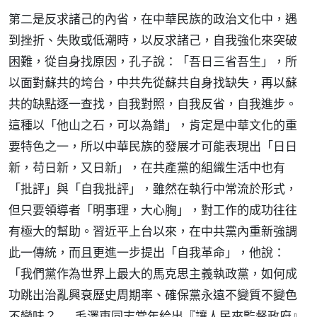
第二是反求諸己的內省，在中華民族的政治文化中，遇
到挫折、失敗或低潮時，以反求諸己，自我強化來突破
困難，從自身找原因，孔子說：「吾日三省吾生」，所
以面對蘇共的垮台，中共先從蘇共自身找缺失，再以蘇
共的缺點逐一查找，自我對照，自我反省，自我進步。
這種以「他山之石，可以為錯」，肯定是中華文化的重
要特色之一，所以中華民族的發展才可能表現出「日日
新，苟日新，又日新」，在共產黨的組織生活中也有
「批評」與「自我批評」，雖然在執行中常流於形式，
但只要領導者「明事理，大心胸」，對工作的成功往往
有極大的幫助。習近平上台以來，在中共黨內重新強調
此一傳統，而且更進一步提出「自我革命」，他說：
「我們黨作為世界上最大的馬克思主義執政黨，如何成
功跳出治亂興衰歷史周期率、確保黨永遠不變質不變色
不變味？……毛澤東同志當年給出『讓人民來監督政府』