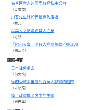
為普惠世人的國際政經秩序努力
（姜書益）
川普先生終於赤腳踢到鐵板！
（魏艾）
以其人之道還治其人之身
（方毓）
「昭和天皇」將日人推向萬劫不復深淵
（楊建業）
國際視窗
日本往何處去
（何思慎）
從飽受戰爭摧殘到百萬人脫貧的越南
（宋鎮照）
換了政黨換了方向的美國
（周忠菲）