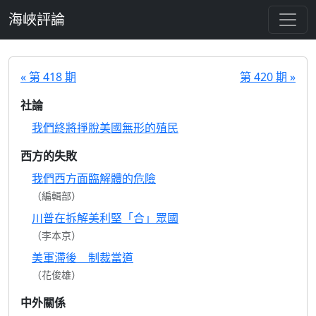
跳至主要內容
海峽評論
« 第 418 期
第 420 期 »
社論
我們終將掙脫美國無形的殖民
西方的失敗
我們西方面臨解體的危險
（編輯部）
川普在拆解美利堅「合」眾國
（李本京）
美軍滯後 制裁當道
（花俊雄）
中外關係