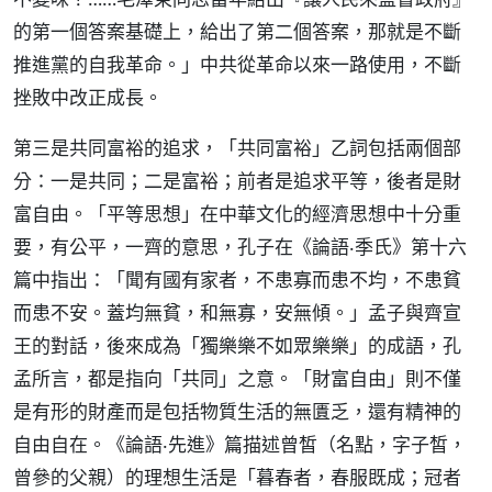
的第一個答案基礎上，給出了第二個答案，那就是不斷
推進黨的自我革命。」中共從革命以來一路使用，不斷
挫敗中改正成長。
第三是共同富裕的追求，「共同富裕」乙詞包括兩個部
分：一是共同；二是富裕；前者是追求平等，後者是財
富自由。「平等思想」在中華文化的經濟思想中十分重
要，有公平，一齊的意思，孔子在《論語‧季氏》第十六
篇中指出：「聞有國有家者，不患寡而患不均，不患貧
而患不安。蓋均無貧，和無寡，安無傾。」孟子與齊宣
王的對話，後來成為「獨樂樂不如眾樂樂」的成語，孔
孟所言，都是指向「共同」之意。「財富自由」則不僅
是有形的財產而是包括物質生活的無匱乏，還有精神的
自由自在。《論語‧先進》篇描述曾皙（名點，字子皙，
曾參的父親）的理想生活是「暮春者，春服既成；冠者