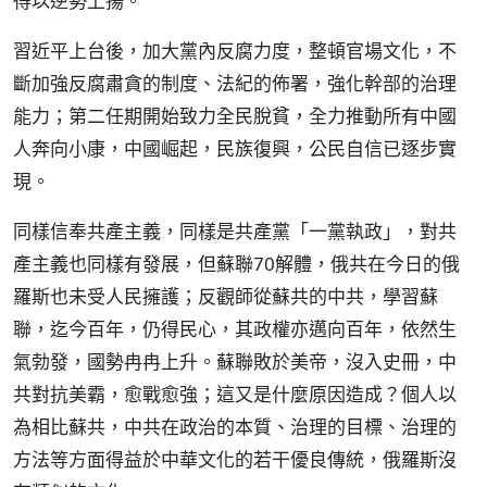
得以逆勢上揚。
習近平上台後，加大黨內反腐力度，整頓官場文化，不
斷加強反腐肅貪的制度、法紀的佈署，強化幹部的治理
能力；第二任期開始致力全民脫貧，全力推動所有中國
人奔向小康，中國崛起，民族復興，公民自信已逐步實
現。
同樣信奉共產主義，同樣是共產黨「一黨執政」，對共
產主義也同樣有發展，但蘇聯70解體，俄共在今日的俄
羅斯也未受人民擁護；反觀師從蘇共的中共，學習蘇
聯，迄今百年，仍得民心，其政權亦邁向百年，依然生
氣勃發，國勢冉冉上升。蘇聯敗於美帝，沒入史冊，中
共對抗美霸，愈戰愈強；這又是什麼原因造成？個人以
為相比蘇共，中共在政治的本質、治理的目標、治理的
方法等方面得益於中華文化的若干優良傳統，俄羅斯沒