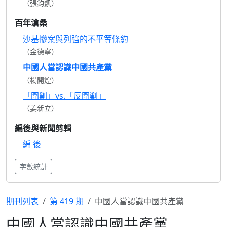
（張鈞凱）
百年滄桑
沙基慘案與列強的不平等條約
（金德寧）
中國人當認識中國共產黨
（楊開煌）
「圍剿」vs.「反圍剿」
（姜新立）
編後與新聞剪輯
編 後
字數統計
期刊列表
第 419 期
中國人當認識中國共產黨
中國人當認識中國共產黨