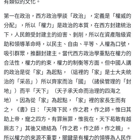
有類似的文化。
第一在政治，西方政治學談「政治」，定義是「權威的
分配」，所以「權力」是政治的本質，在西方封建統治
下，人民飽受封建主的迫害、剝削，所以在資產階級資
助和領導革命時，以民主、自由、平等、人權為口號，
吸引群眾，推翻封建主。當代西方政治學重點在權力的
合法性，權力的約束，權力的制衡等方面。但中國人講
的政治是從「家」為起點，（這裡的「家」是士大夫統
治的「采邑」）所以齊家而治「國」（諸侯管理的「封
地」）而平「天下」（天子承天命而治理的四海之
地）。因為從「家」為起點，「家」裡的家長生而有
之，《書》曰：「天降下民，作之君，作之師。惟曰其
助上帝，寵之四方。有罪無罪，惟我在，天下曷敢有越
厥志？」其後又總結為「作之君，作之師，作之親」。
所以權力的來源不重要，關鍵是有權力的領導為人民作