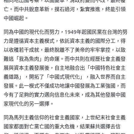
相同地出國考察，以圖變革，清政府變而不改，最終覆
亡。而中共銳意革新，摸石過河，紮實推進，終能引領
中國崛起。
同為中國的現代化而努力，1949年起國民黨在台灣的努
力是遵循資本主義模式，依託資本主義的國際分工，得
以收穫若干成就，最終脫離不了美帝的牢牢掌控，以致
難逃「我為魚肉」的命運。而中共則在經歷社會主義發
展與資本主義發展後，自主地融合出「中國特色社會主
義道路」，開拓了「中國式現代化」，融入世界而自主
發展。此一模式不僅成功地讓中國發展為工業強國，而
今有了足夠的實力邁向信息化未來，成為其他發展中國
家現代化的另一選擇。
同為馬列主義信仰的社會主義國家，上世紀末社會主義
國家都面對亡黨亡國的重大危機，結果蘇共選擇去信