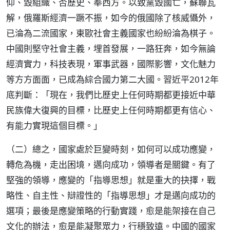
仰、毀組織、否歷史、奉西方。以致黨毀國亡，蘇聯瓦
解，俄羅斯經濟一蹶不振，如今的俄國除了核威懾外，
已淪為二流國家，東歐社會主義國家也紛紛淪為棋子。
中國則堅守社會主義，埋首發展，一路狂奔，如今無論
經濟實力，科技表現，軍事武器，國際影響，文化魅力
等方方面面，已成為綜合國力第二大國。習近平2012年
底判斷：「現在，我們比歷史上任何時期都更接近中華
民族偉大復興的目標，比歷史上任何時期都更有信心、
有能力實現這個目標。」
（二）總之，國家處於巨變時刻，如何可以成功應變，
轉危為機，走出困境，邁向成功，領導者是關鍵。有了
堅強的領導，應變的「指導思想」就是重大的抉擇，戰
略性、自主性、辯證性的「指導思想」才是邁向成功的
選項；最後是應變策略的行動實踐，愈是能架接在自己
文化的辦法，愈是能凝聚眾力，行穩致遠。中國的國家