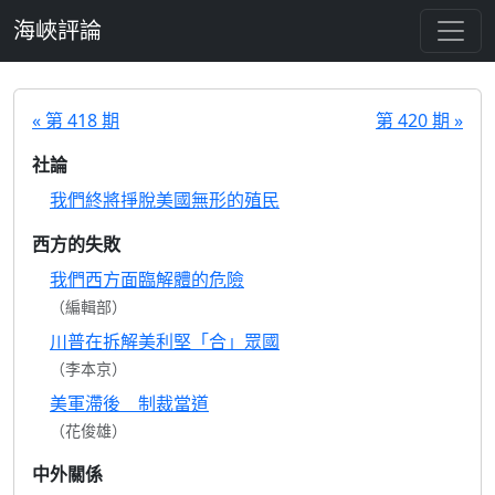
跳至主要內容
海峽評論
« 第 418 期
第 420 期 »
社論
我們終將掙脫美國無形的殖民
西方的失敗
我們西方面臨解體的危險
（編輯部）
川普在拆解美利堅「合」眾國
（李本京）
美軍滯後 制裁當道
（花俊雄）
中外關係