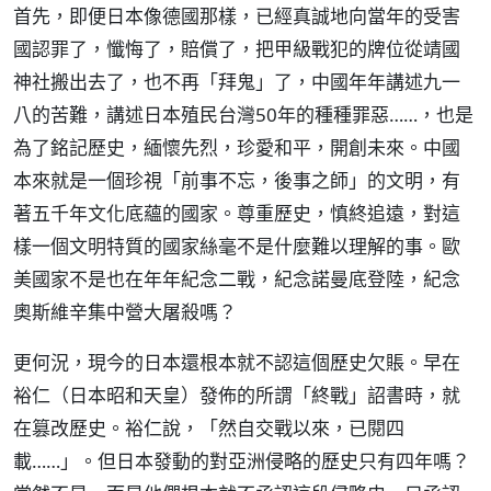
首先，即便日本像德國那樣，已經真誠地向當年的受害
國認罪了，懺悔了，賠償了，把甲級戰犯的牌位從靖國
神社搬出去了，也不再「拜鬼」了，中國年年講述九一
八的苦難，講述日本殖民台灣50年的種種罪惡……，也是
為了銘記歷史，緬懷先烈，珍愛和平，開創未來。中國
本來就是一個珍視「前事不忘，後事之師」的文明，有
著五千年文化底蘊的國家。尊重歷史，慎終追遠，對這
樣一個文明特質的國家絲毫不是什麼難以理解的事。歐
美國家不是也在年年紀念二戰，紀念諾曼底登陸，紀念
奧斯維辛集中營大屠殺嗎？
更何況，現今的日本還根本就不認這個歷史欠賬。早在
裕仁（日本昭和天皇）發佈的所謂「終戰」詔書時，就
在篡改歷史。裕仁說，「然自交戰以來，已閱四
載……」。但日本發動的對亞洲侵略的歷史只有四年嗎？