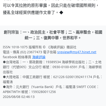
可以令其拉胯的原形畢露，因此只能在破壞國際規則，
擾亂全球經貿供應鏈作文章了。◆
創刊宗旨：一、政治民主，社會平等；二、兩岸整合，祖國
統一；三、復興中華，世界和平。
ISSN 1018-1075 版權所有 © 《海峽評論》雜誌社
電話、傳真 (02) 23677473 電子信箱
sreview@ms47.hinet.net
facebook 粉絲專頁
海峽評論
●台灣地區：一、郵政劃撥：19389534 海峽學術出版社；二、土地
銀行（代號005）文山分行 帳號：0930-0100-6591 戶名：海峽學術
出版社
●大陸地區：中國工商銀行 帳號：621226 02001392411174 戶名：
福蜀涛
●海外：元大銀行（Yuanta Bank）戶名：福蜀濤 SWIFT CODE：
APBKTWTH 帳號：1593280011256
2026/08/08 02:46:13