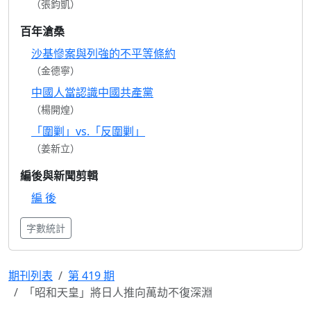
（張鈞凱）
百年滄桑
沙基慘案與列強的不平等條約
（金德寧）
中國人當認識中國共產黨
（楊開煌）
「圍剿」vs.「反圍剿」
（姜新立）
編後與新聞剪輯
編 後
字數統計
期刊列表
第 419 期
「昭和天皇」將日人推向萬劫不復深淵