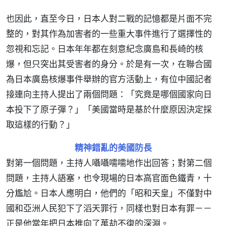
也因此，直至今日，日本人對二戰的記憶都是片面不完
整的，對其作為加害者的一些重大事件進行了選擇性的
忽視和忘記。日本年年都在刻意紀念廣島和長崎的核
爆，但只突出其受害者的身分。於是有一次，在聯合國
為日本廣島核爆事件舉辦的官方活動上，有位中國記者
接連向主持人提出了兩個問題：「究竟是哪個國家向日
本投下了原子彈？」「美國當時是基於什麼原因決定採
取這樣的行動？」
精神錯亂的美國防長
對第一個問題，主持人囁囁嚅嚅地作出回答；對第二個
問題，主持人語塞，也令現場的日本高官面色鐵青，十
分尷尬。日本人應明白，他們的「昭和天皇」不僅對中
國和亞洲人民犯下了滔天罪行，同樣也對日本有罪－－
正是他當年把日本推向了萬劫不復的深淵。