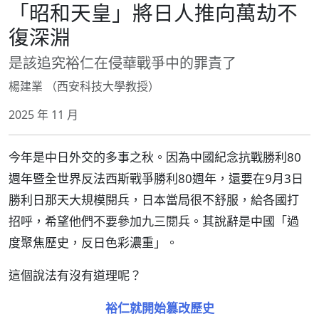
「昭和天皇」將日人推向萬劫不
復深淵
是該追究裕仁在侵華戰爭中的罪責了
楊建業 （西安科技大學教授）
2025 年 11 月
今年是中日外交的多事之秋。因為中國紀念抗戰勝利80
週年暨全世界反法西斯戰爭勝利80週年，還要在9月3日
勝利日那天大規模閱兵，日本當局很不舒服，給各國打
招呼，希望他們不要參加九三閱兵。其說辭是中國「過
度聚焦歷史，反日色彩濃重」。
這個說法有沒有道理呢？
裕仁就開始篡改歷史