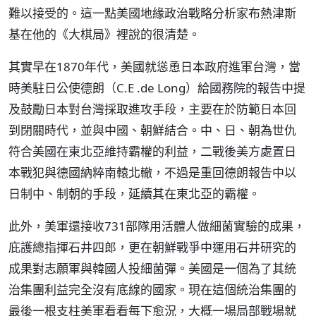
難以接受的。這一點美國地緣政治戰略分析家布熱津斯
基在他的《大棋局》裡說的很清楚。
其實早在1870年代，美國就慫恿日本政府進軍台灣，當
時美駐日公使德朗（C.E .de Long）給國務院的報告中提
及鼓勵日本對台灣採取進攻手段，主要在於防範日本回
到閉關時代，並與中國、朝鮮結合。中、日、朝為世仇
符合美國在東北亞維持霸權的利益，二戰後美方處置日
本戰犯與德國納粹南轅北轍，不過是重回德朗報告中以
日制中、制朝的手段，延續其在東北亞的霸權。
此外，美軍還接收731部隊用活體人做細菌實驗的成果，
庇護總指揮石井四郎，更在朝鮮戰爭中運用石井研究的
成果對志願軍與韓國人投細菌彈。美國是一個為了其統
治集團利益完全沒有底線的國家。現在這個統治集團的
最後一根支柱美軍看看每下愈況，大概一場局部戰場就