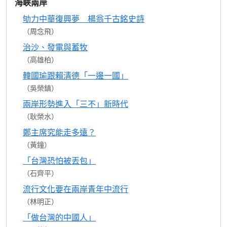
海峽兩岸
劬力中華復興夢 楊翁千古銘史詩
（周念飛）
治沙、發電與蓄牧
（高雄柏）
韓國瑜跟賴清德「一邊一國」
（吳榮鎮）
兩岸形勢進入「三不」新時代
（耿榮水）
鄭主席究能走多遠？
（黃鐘）
「台灣恐怕被丟包」
（石齊平）
流行文化要在兩岸青年中流行
（林明正）
「做台灣的中國人」