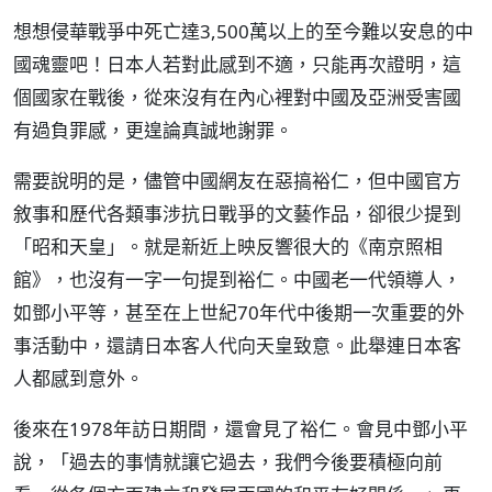
想想侵華戰爭中死亡達3,500萬以上的至今難以安息的中
國魂靈吧！日本人若對此感到不適，只能再次證明，這
個國家在戰後，從來沒有在內心裡對中國及亞洲受害國
有過負罪感，更遑論真誠地謝罪。
需要說明的是，儘管中國網友在惡搞裕仁，但中國官方
敘事和歷代各類事涉抗日戰爭的文藝作品，卻很少提到
「昭和天皇」。就是新近上映反響很大的《南京照相
館》，也沒有一字一句提到裕仁。中國老一代領導人，
如鄧小平等，甚至在上世紀70年代中後期一次重要的外
事活動中，還請日本客人代向天皇致意。此舉連日本客
人都感到意外。
後來在1978年訪日期間，還會見了裕仁。會見中鄧小平
說，「過去的事情就讓它過去，我們今後要積極向前