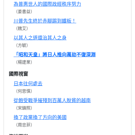
為普惠世人的國際政經秩序努力
（姜書益）
川普先生終於赤腳踢到鐵板！
（魏艾）
以其人之道還治其人之身
（方毓）
「昭和天皇」將日人推向萬劫不復深淵
（楊建業）
國際視窗
日本往何處去
（何思慎）
從飽受戰爭摧殘到百萬人脫貧的越南
（宋鎮照）
換了政黨換了方向的美國
（周忠菲）