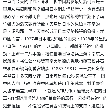
一直到今天的平成、令和。但中國網友最近為何只是單
單用AI惡搞昭和呢？如果日本網友懂點歷史，也有點同
理心話，就不難明白，那也是因為當年的裕仁犯下了罄
竹難書的滔天罪行所致。天皇是日本的象徵。不幸的
是，昭和那一代，天皇卻成了日本侵略擴張的象徵。就
中國而言，1927年日軍進犯中國的山東，1928年的皇姑
屯事件，1931年的九一八事變……，都離不開裕仁的推
動。上海一二八事變，裕仁批准日軍增兵上海；南京大
屠殺後，裕仁公開褒獎南京大屠殺的戰地指揮官松井石
根和罪魁禍首朝香宮鳩彥（1887-1981）－－要知道在
整整四十多天時間裡，日軍可是每12秒鐘就殺害了一個
中國人啊；還批准在中國戰場使用化學武器，對重慶等
大城市無差別轟炸……，就連人神共憤，極端反人道的日
軍731部隊用活體人做細菌實驗的罪行，幕後都有裕仁的
鬼影幢幢－－不僅體現在資金和技術上的支持，還包括