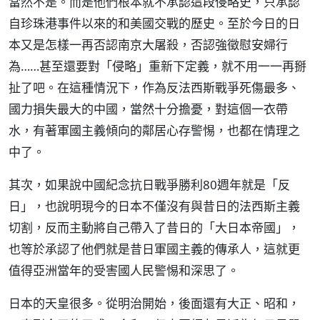
當然不是。而是他們根本就不承認這段侵略史，只承認
自珍珠港事件以來的和美國交戰的歷史。至於今日的日
本又是怎樣一再否認南京大屠殺，否認強徵慰安婦行
為……甚至還要對「侵略」重新下定義，就不用一一再掰
扯了吧。在這種情況下，作為反法西斯戰爭死傷最多、
國力損失最大的中國，當然十分擔憂，對這個一衣帶
水，有著軍國主義傾向的鄰居心存警惕，也都在情理之
中了。
其次，如果說中國紀念抗日戰爭勝利80週年就是「反
日」，也說明現今的日本不僅沒有與昔日的法西斯主義
切割，反而主動將自己帶入了昔日的「大日本帝國」，
也等於承認了他們就是昔日軍國主義的傳承人，這就更
值得亞洲當年的受害國人民警惕和深思了。
日本的天皇很多。從明治開始，後面還有大正、昭和，