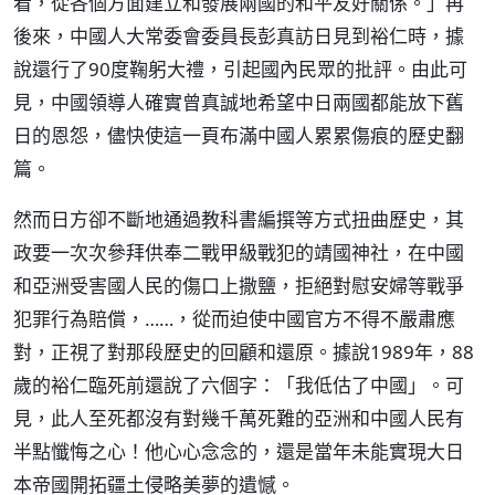
看，從各個方面建立和發展兩國的和平友好關係。」再
後來，中國人大常委會委員長彭真訪日見到裕仁時，據
說還行了90度鞠躬大禮，引起國內民眾的批評。由此可
見，中國領導人確實曾真誠地希望中日兩國都能放下舊
日的恩怨，儘快使這一頁布滿中國人累累傷痕的歷史翻
篇。
然而日方卻不斷地通過教科書編撰等方式扭曲歷史，其
政要一次次參拜供奉二戰甲級戰犯的靖國神社，在中國
和亞洲受害國人民的傷口上撒鹽，拒絕對慰安婦等戰爭
犯罪行為賠償，……，從而迫使中國官方不得不嚴肅應
對，正視了對那段歷史的回顧和還原。據說1989年，88
歲的裕仁臨死前還說了六個字：「我低估了中國」。可
見，此人至死都沒有對幾千萬死難的亞洲和中國人民有
半點懺悔之心！他心心念念的，還是當年未能實現大日
本帝國開拓疆土侵略美夢的遺憾。