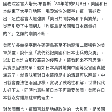
國務院發言人塔米‧布魯斯「80年前的8月6日，美國和日
本結束了太平洋地區一場毀滅性的戰爭」這一表述看
出。這位發言人還強調「美日共同捍衛和平與繁榮」，
從而引發了中國網友「炸廣島是美國和日本商量好
的？」之類的嘲諷不斷。
美國防長赫格塞斯在硫磺島甚至不惜褻瀆二戰犧牲的美
軍英靈，說什麼「我們銘記美國和日本士兵的英勇」，
以助日本洗白那段罪惡的侵略史。這看起來不可思議，
其實原因很簡單：假如日本真誠地向中國等受害國真誠
謝罪了，就意味著對日本這段歷史的清算可以翻篇，中
日就會像法德兩國那樣，實現了戰略性和解，世世代代
友好下去，同時也意味著日本不再需要美國，美國在日
本就沒有繼續駐軍的理由。
對美國而言，這簡直就是地緣政治的一大災難，是美國