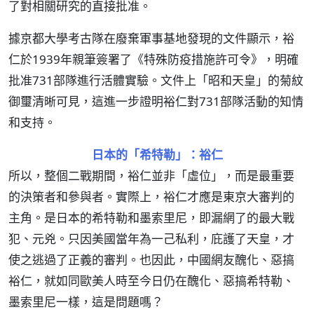
了對相關研究的直接批准。
據京都大學考古隊在廢棄軍事基地發現的文件顯示，裕
仁於1939年親筆簽署了《特殊防疫措施許可令》，明確
批准731部隊進行活體實驗。文件上「昭和天皇」的菊紋
御璽清晰可見，這進一步證明裕仁對731部隊活動的知情
和支持。
日本的「希特勒」：裕仁
所以，整個二戰期間，裕仁並非「虛位」，而是最重要
的決策者和參與者。實際上，裕仁才應是東京大審判的
主角。是日本的希特勒和墨索里尼，即漏網了的最大戰
犯、元兇。只因美國當年為一己私利，庇護了天皇，才
使之逃過了正義的審判。也因此，中國網友醜化、惡搞
裕仁，就如同歐美人時至今日仍在醜化、惡搞希特勒、
墨索里尼一樣，這是問題嗎？