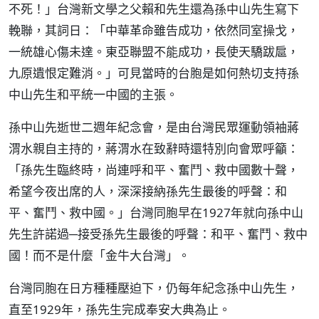
不死！」台灣新文學之父賴和先生還為孫中山先生寫下
輓聯，其詞日：「中華革命雖告成功，依然同室操戈，
一統雄心傷未達。東亞聯盟不能成功，長使天驕跋扈，
九原遺恨定難消。」可見當時的台胞是如何熱切支持孫
中山先生和平統一中國的主張。
孫中山先逝世二週年紀念會，是由台灣民眾運動領袖蔣
渭水親自主持的，蔣渭水在致辭時還特別向會眾呼籲：
「孫先生臨終時，尚連呼和平、奮鬥、救中國數十聲，
希望今夜出席的人，深深接納孫先生最後的呼聲：和
平、奮鬥、救中國。」台灣同胞早在1927年就向孫中山
先生許諾過─接受孫先生最後的呼聲：和平、奮鬥、救中
國！而不是什麼「金牛大台灣」。
台灣同胞在日方種種壓迫下，仍每年紀念孫中山先生，
直至1929年，孫先生完成奉安大典為止。