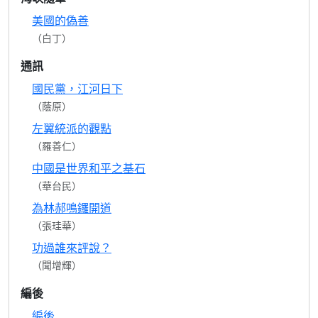
美國的偽善
（白丁）
通訊
國民黨，江河日下
（蔭原）
左翼統派的觀點
（羅善仁）
中國是世界和平之基石
（華台民）
為林郝鳴鑼開道
（張珪華）
功過誰來評說？
（聞增輝）
編後
編後