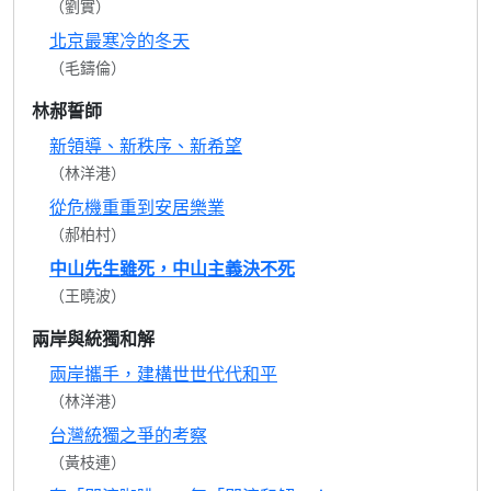
（劉實）
北京最寒冷的冬天
（毛鑄倫）
林郝誓師
新領導、新秩序、新希望
（林洋港）
從危機重重到安居樂業
（郝柏村）
中山先生雖死，中山主義決不死
（王曉波）
兩岸與統獨和解
兩岸攜手，建構世世代代和平
（林洋港）
台灣統獨之爭的考察
（黃枝連）