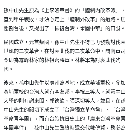
孫中山先生原為《上李鴻章書》的「體制內改革派」，
直到甲午戰敗，才決心走上「體制外改革」的道路。馬
關割台後，又提出了「恢復台灣，鞏固中華」的口號。
民國成立，元首叛國，孫中山先生不得已再發動討伐袁
世凱的二次革合，在討袁北伐的二次革命中，閩南軍司
令即為霧峰林家的林祖密將軍。林將軍為討袁北伐殉
國。
後來，孫中山先生以廣州為基地，成立華埔軍校，參加
黃埔軍校的台灣人就有李友邦、李祝三等人。就讀中山
大學的則有謝東閔、郭德欽、張深切等人。並且，在孫
中山先生的關切下成立了「台灣獨立革命黨」、「台灣
革命青年團」，而有台胞抗日史上的「廣東台灣革命青
年團事件」。孫中山先生臨終時還交代戴傳賢，務必為