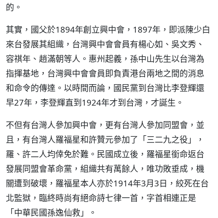
的。
其實，國父於1894年創立興中會，1897年，即派陳少白
來台發展其組織，台灣興中會會員有楊心如、吳文秀、
容祺年、趙滿朝等人。惠州起義，孫中山先生以台灣為
指揮基地，台灣興中會會員即負責港台兩地之間的消息
和命令的傳達。以時間而論，國民黨到台灣比李登輝還
早27年，李登輝直到1924年才到台灣，才誕生。
不但有台灣人參加興中會，更有台灣人參加同盟會，並
且，有台灣人羅福星和許贊元參加了「三二九之役」，
羅、許二人均倖免於難。民國成立後，羅福星銜命返台
發展同盟會革命黨，組織共有萬餘人，唯功敗垂成，機
關遭到破壞，羅福星本人亦於1914年3月3日，絞死在台
北監獄，臨終時尚有絕命詩七律一首，字首相連正是
「中華民國孫逸仙救」。