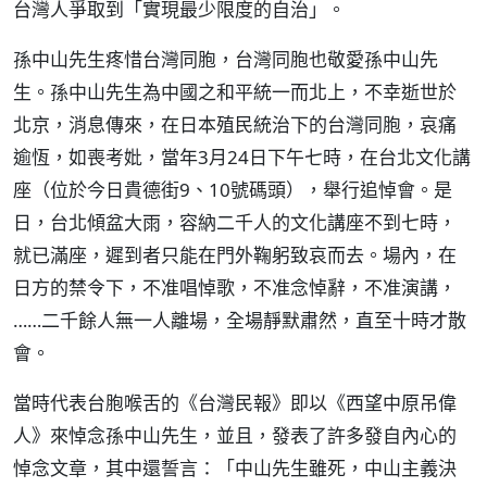
台灣人爭取到「實現最少限度的自治」。
孫中山先生疼惜台灣同胞，台灣同胞也敬愛孫中山先
生。孫中山先生為中國之和平統一而北上，不幸逝世於
北京，消息傳來，在日本殖民統治下的台灣同胞，哀痛
逾恆，如喪考妣，當年3月24日下午七時，在台北文化講
座（位於今日貴德街9、10號碼頭），舉行追悼會。是
日，台北傾盆大雨，容納二千人的文化講座不到七時，
就已滿座，遲到者只能在門外鞠躬致哀而去。場內，在
日方的禁令下，不准唱悼歌，不准念悼辭，不准演講，
……二千餘人無一人離場，全場靜默肅然，直至十時才散
會。
當時代表台胞喉舌的《台灣民報》即以《西望中原吊偉
人》來悼念孫中山先生，並且，發表了許多發自內心的
悼念文章，其中還誓言：「中山先生雖死，中山主義決