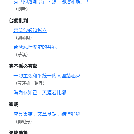
有「即溶咖啡」，無「即溶和解」！
（劉新）
台獨批判
否莫沙必須獨立
（劉添財）
台灣悲情歷史的共犯
（茅漢）
德不孤必有鄰
一切主張和平統一的人團結起來！
（黃漢雄 整理）
海內存知己，天涯若比鄰
連載
成員集結﹑文章基調﹑結盟網絡
（郭紀舟）
海峽隨筆