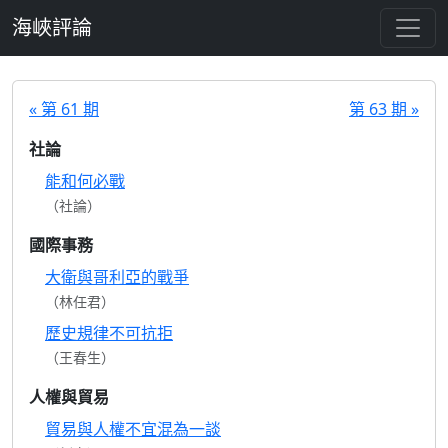
跳至主要內容
海峽評論
« 第 61 期
第 63 期 »
社論
能和何必戰
（社論）
國際事務
大衛與哥利亞的戰爭
（林任君）
歷史規律不可抗拒
（王春生）
人權與貿易
貿易與人權不宜混為一談