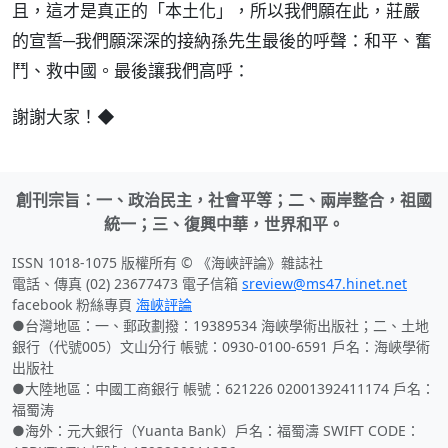
且，這才是真正的「本土化」，所以我們願在此，莊嚴
的宣誓─我們願深深的接納孫先生最後的呼聲：和平、奮
鬥、救中國。最後讓我們高呼：
謝謝大家！◆
創刊宗旨：一、政治民主，社會平等；二、兩岸整合，祖國
統一；三、復興中華，世界和平。
ISSN 1018-1075 版權所有 © 《海峽評論》雜誌社
電話、傳真 (02) 23677473 電子信箱
sreview@ms47.hinet.net
facebook 粉絲專頁
海峽評論
●台灣地區：一、郵政劃撥：19389534 海峽學術出版社；二、土地
銀行（代號005）文山分行 帳號：0930-0100-6591 戶名：海峽學術
出版社
●大陸地區：中國工商銀行 帳號：621226 02001392411174 戶名：
福蜀涛
●海外：元大銀行（Yuanta Bank）戶名：福蜀濤 SWIFT CODE：