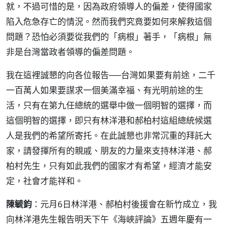
就，不過可惜的是，因為政府領導人的偏差，使得國家
陷入危急存亡的情況。然而我們究竟要如何來解救這個
問題？恐怕必須要從我們的「病根」著手，「病根」無
非是台灣當政者領導的偏差問題。
我在這裡誠懇的向各位報告──台灣如果要有前途，二千
一百萬人如果要謀求一個美滿幸福、有光明前途的生
活，只有在第九任總統的選舉中做一個明智的選擇，而
這個明智的選擇，即只有林洋港和郝柏村這組總統候選
人是我們的希望所寄托。在此誠懇也非常沉重的拜託大
家，請發揮所有的親戚、朋友的力量來支持林洋港、郝
柏村先生，只有如此我們的國家才有希望，經濟才能安
定，社會才能祥和。
陳毓鈞
：元月6日林洋港、郝柏村後援會在新竹成立，我
向林洋港先生報告明天下午《海峽評論》五週年慶有一