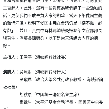
春和台胞抗日前輩許月里、潘陳火、伍金地、游阿黎共
二百餘人。此外，還有一些貴賓為我們講了一些勉勵的
話，更使我們不敢辜負大家的期望，當天下午愛國主義
的熱情洋溢，證明了愛國主義在台灣仍是「德不孤，必
有鄰」。並且，貴賓中有林郝總統競選總部文宣部部長
張豫生、副部長陳毓鈞。以下是當天演講會內容的摘
錄。
主持人
：
王津平（海峽評論社社委）
演講人
：
吳添財（海峽評論發行人）
吳瓊恩（政治大學公共行政系教授、 海峽評論
社社長）
胡秋原（中國統一聯盟名譽主席）
張豫生（太平洋基金會執行長、 國民黨中央委