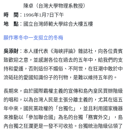
陳卓（台灣大學物理系教授）
時 間
：
1996年1月7日下午
地 點
：
國立台灣師範大學綜合大樓五樓
願作寒冬中一支挺立的冬梅
吳添財
：本人謹代表《海峽評論》雜誌社，向各位貴賓
致歡迎之意，並感謝各位在過去的五年中，給我們的支
持和愛護，否則這份不媚俗、不阿世，在狂潮中敢於中
流砥砫的愛國知識份子的刊物，是難以維持五年的。
長期來，由於國際霸權主義的宣傳和島內皇民買辦階級
的唱和，以為台灣人民是主張分離主義的，尤其在這五
年中來，國民黨政權的「台獨化」，並且利用國家機器
來推動以「參加聯合國」為名的台獨「務實外交」，島
內台獨之狂瀾更是一發不可收拾。台獨統治階級佔領了