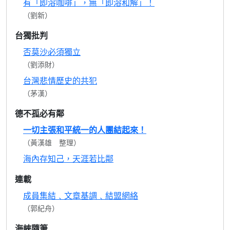
有「即溶咖啡」，無「即溶和解」！
（劉新）
台獨批判
否莫沙必須獨立
（劉添財）
台灣悲情歷史的共犯
（茅漢）
德不孤必有鄰
一切主張和平統一的人團結起來！
（黃漢雄 整理）
海內存知己，天涯若比鄰
連載
成員集結﹑文章基調﹑結盟網絡
（郭紀舟）
海峽隨筆