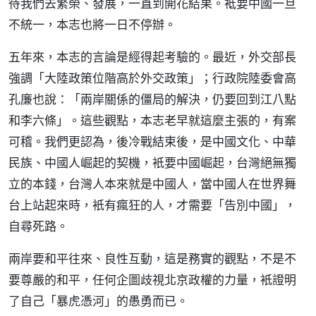
待我們去繁榮、發展，一直到開花結果。袛要中國一旦
不統一，本志也將一日不停辦。
五年來，本志的言論是經得起考驗的。最近，外交部長
強調「大陸政策位階高於外交政策」；行政院陸委會高
孔廉也說：「兩岸關係的僵局的解決，仍要回到江八點
和李六條」。這些觀點，本志老早就這麼主張的，有案
可稽。我們更認為，後冷戰結束後，是中國文化、中華
民族、中國人崛起的契機，衹要中國崛起，台灣絕無獨
立的本錢，台灣人本來就是中國人，當中國人在世界舞
台上站起來時，衹有瘋狂的人，才需要「告別中國」，
自尋死路。
兩岸要和平往來、良性互動，這是務實的觀點，不是不
要尊嚴的和平，任何企圖歧視北京政權的力量，衹證明
了自己「暴虎憑河」的愚勇而已。