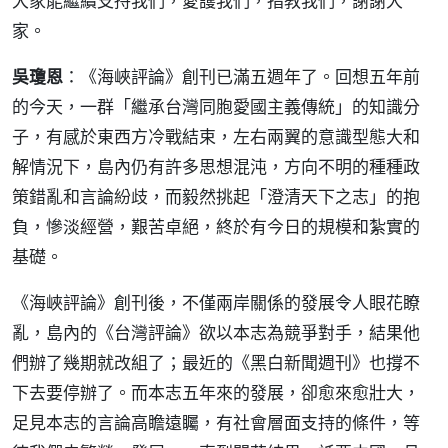
大家能繼續支持我們，愛護我們，指教我們，謝謝大
家。
吳瓊恩
：《海峽評論》創刊已滿五週年了。回想五年前
的今天，一群「繼承台灣同胞愛國主義傳統」的知識分
子，有感於東西方冷戰結束，左右兩翼的意識型態大和
解情況下，島內仍有許多思想混沌，方向不明的種種政
策錯亂和言論紛歧，而毅然挑起「澄清天下之志」的抱
負，慘淡經營，艱苦卓絕，終於有今日的規模和紮實的
基礎。
《海峽評論》創刊後，不僅兩岸關係的發展令人眼花瞭
亂，島內的《台灣評論》欲以本志為競爭對手，結果他
們辦了幾期就改組了；最近的《黑白新聞週刊》也撐不
下去要停辦了。而本志五年來的發展，卻愈來愈壯大，
足見本志的言論高瞻遠矚，有社會層面支持的條件，等