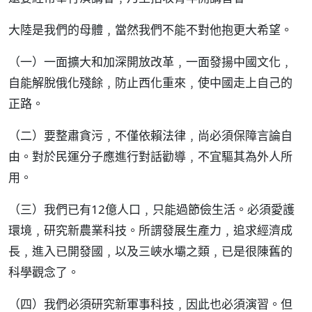
大陸是我們的母體﹐當然我們不能不對他抱更大希望。
（一）一面擴大和加深開放改革﹐一面發揚中國文化﹐
自能解脫俄化殘餘﹐防止西化重來﹐使中國走上自己的
正路。
（二）要整肅貪污﹐不僅依賴法律﹐尚必須保障言論自
由。對於民運分子應進行對話勸導﹐不宜驅其為外人所
用。
（三）我們已有12億人口﹐只能過節儉生活。必須愛護
環境﹐研究新農業科技。所謂發展生產力﹐追求經濟成
長﹐進入已開發國﹐以及三峽水壩之類﹐已是很陳舊的
科學觀念了。
（四）我們必須研究新軍事科技﹐因此也必須演習。但