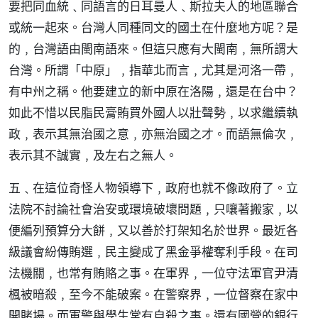
要把同血統﹑同語言的日耳曼人﹑斯拉夫人的地區聯合
或統一起來。台灣人同種同文的國土在什麼地方呢？是
的﹐台灣語由閩南語來。但這只應有大閩南﹐無所謂大
台灣。所謂「中原」﹐指華北而言﹐尤其是河洛一帶﹐
有中州之稱。他要建立的新中原在洛陽﹐還是在台中？
如此不惜以民脂民膏賄買外國人以壯聲勢﹐以求繼續執
政﹐表示其無治國之意﹐亦無治國之才。而語無倫次﹐
表示其不誠實﹐及左右之無人。
五﹑在這位奇怪人物領導下﹐政府也就不像政府了。立
法院不討論社會治安或環境破壞問題﹐只嚷著搬家﹐以
便編列預算分大餅﹐又以善於打架知名於世界。最近各
級議會紛傳賄選﹐民主變成了黑金爭權奪利手段。在司
法機關﹐也常有賄賂之事。在軍界﹐一位守法軍官尹清
楓被暗殺﹐至今不能破案。在警察界﹐一位督察在家中
開賭場。而軍警與學生常有自殺之事。還有國營的銀行