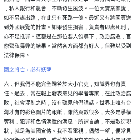
﹑私人銀行和農會﹐不斷發生風波。一位大實業家說﹐
如不另謀出路﹐在此只有死路一條。最近又有將國寶送
到外國展覽的計畫。如果發生損害﹐負責者即處死刑﹐
亦不足抵罪。這都是在那位要人領導下﹐政治腐敗﹐官
僚營私舞弊的結果。當然各方面都有好人﹐但難以受到
法律保障。
國之將亡，必有妖孽
六﹑但我們不能完全歸咎於大小官吏﹐知識界也有責
任。過去﹐常在報上發表意見的學者專家﹐在此政治腐
敗﹐社會混亂之時﹐沒有聽見他們講話。世界上唯有台
灣才有的彩色圖片的報紙﹐雖然頁數很多﹐大多是爭權
奪利﹑犯罪和色情消遣的消息。所謂言論﹐不是敷衍現
狀﹐就是為美國宣傳。我不看電視﹐偶然一望﹐便常見