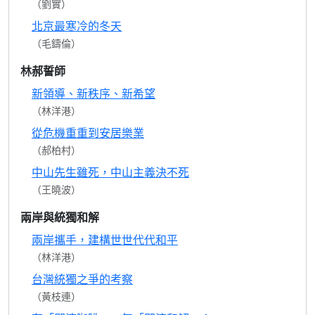
（劉實）
北京最寒冷的冬天
（毛鑄倫）
林郝誓師
新領導、新秩序、新希望
（林洋港）
從危機重重到安居樂業
（郝柏村）
中山先生雖死，中山主義決不死
（王曉波）
兩岸與統獨和解
兩岸攜手，建構世世代代和平
（林洋港）
台灣統獨之爭的考察
（黃枝連）