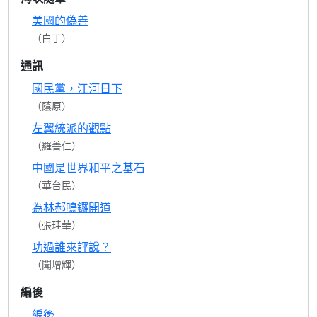
美國的偽善
（白丁）
通訊
國民黨，江河日下
（蔭原）
左翼統派的觀點
（羅善仁）
中國是世界和平之基石
（華台民）
為林郝鳴鑼開道
（張珪華）
功過誰來評說？
（聞增輝）
編後
編後