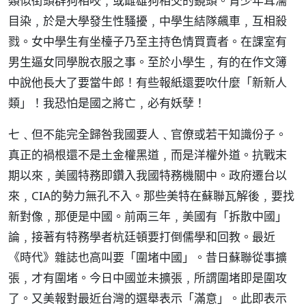
類似街頭群狗相咬﹐或雌雄狗相交的鏡頭。青少年耳濡
目染﹐於是大學發生性騷擾﹐中學生結隊飆車﹐互相殺
戮。女中學生有坐檯子乃至主持色情買賣者。在課室有
男生逼女同學脫衣服之事。至於小學生﹐有的在作文簿
中說他長大了要當牛郎！有些報紙還要吹什麼「新新人
類」！我恐怕是國之將亡﹐必有妖孽！
七﹑但不能完全歸咎我國要人﹑官僚或若干知識份子。
真正的禍根還不是土金權黑道﹐而是洋權外道。抗戰末
期以來﹐美國特務即鑽入我國特務機關中。政府遷台以
來﹐CIA的勢力無孔不入。那些美特在蘇聯瓦解後﹐要找
新對像﹐那便是中國。前兩三年﹐美國有「拆散中國」
論﹐接著有特務學者杭廷頓要打倒儒學和回教。最近
《時代》雜誌也高叫要「圍堵中國」。昔日蘇聯從事擴
張﹐才有圍堵。今日中國並未擴張﹐所謂圍堵即是圍攻
了。又美報對最近台灣的選舉表示「滿意」。此即表示