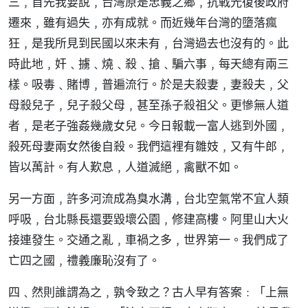
三﹐首先我要說﹐台灣原是忠義之鄉﹐抗戰光復後政府
遷來﹐雖有過失﹐亦有成就。而近幾年台灣的墮落瘋
狂﹐是我所見到民國以來未有﹐台灣過去也沒有的。此
時此地﹐奸﹑擄﹑燒﹑殺﹑搶﹑騙六事﹐每天總有兩三
樣。吸毒﹑賭博﹐普遍流行。於是夫殺妻﹐妻殺夫﹐父
母殺兒子﹐兒子殺父母﹐甚至孫子殺祖父。更慘無人道
者﹐是老子強姦幾歲女兒。今日報載一富人逃到外國﹐
殺死母妻兩女然後自殺。我們這裡有雛妓﹐又有牛郎﹐
皆以萬計。有人歎息﹐人道滅絕﹐禽獸不如。
另一方面﹐許多河流成為臭水溝﹐台北空氣常不宜人類
呼吸﹐台北縣長還要毀壞公園﹐修建高樓。阿里山大火
接連發生。交通之亂﹐車禍之多﹐世界第一。我們成了
亡四之國﹐禮義廉恥沒有了。
四﹑然則誰謂為之﹐孰令致之？古人早有答案﹕「上無