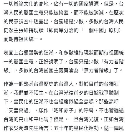
一切輿論文化的高地，佔有一切的國家資源，但是，台
灣人民的愛國主義只能被掩蓋，而不能被消滅，在歷次
的民意調查中透露出，台獨總是少數，多數的台灣人民
仍然主張維持現狀（即兩岸分治的「一個中國」原則）
而期待祖國統一。
表面上台獨聲勢的狂潮，和多數維持現狀而期待祖國統
一的愛國主義，正好說明了，台獨只是少數「有力者階
級」，多數的台灣愛國主義竟淪為「無力者階級」了。
作為一個熟悉台灣歷史的台灣人，對於目前的台獨狂
潮，我們並不陌生。在台灣光復前夕的日據戰爭體制
下，皇民化的狂潮不也曾經席捲過全島嗎？那些高呼
「天皇萬歲」，願作「昭和赤子」的呼聲，不也響遍過
台灣的高山和平地嗎？但是，一旦台灣光復，正如台灣
作家吳濁流先生所言：五十年的皇民化運動，隨一陣風