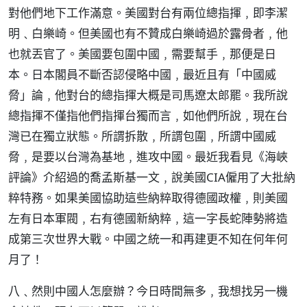
對他們地下工作滿意。美國對台有兩位總指揮﹐即李潔
明﹑白樂崎。但美國也有不贊成白樂崎過於露骨者﹐他
也就丟官了。美國要包圍中國﹐需要幫手﹐那便是日
本。日本閣員不斷否認侵略中國﹐最近且有「中國威
脅」論﹐他對台的總指揮大概是司馬遼太郎罷。我所說
總指揮不僅指他們指揮台獨而言﹐如他們所說﹐現在台
灣已在獨立狀態。所謂拆散﹐所謂包圍﹐所謂中國威
脅﹐是要以台灣為基地﹐進攻中國。最近我看見《海峽
評論》介紹過的喬孟斯基一文﹐說美國CIA僱用了大批納
粹特務。如果美國協助這些納粹取得德國政權﹐則美國
左有日本軍閥﹐右有德國新納粹﹐這一字長蛇陣勢將造
成第三次世界大戰。中國之統一和再建更不知在何年何
月了！
八﹑然則中國人怎麼辦？今日時間無多﹐我想找另一機