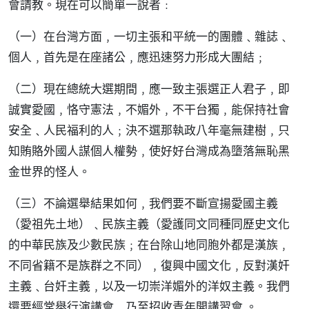
會請教。現在可以簡單一說者﹕
（一）在台灣方面﹐一切主張和平統一的團體﹑雜誌﹑
個人﹐首先是在座諸公﹐應迅速努力形成大團結﹔
（二）現在總統大選期間﹐應一致主張選正人君子﹐即
誠實愛國﹐恪守憲法﹐不媚外﹐不干台獨﹐能保持社會
安全﹑人民福利的人﹔決不選那執政八年毫無建樹﹐只
知賄賂外國人謀個人權勢﹐使好好台灣成為墮落無恥黑
金世界的怪人。
（三）不論選舉結果如何﹐我們要不斷宣揚愛國主義
（愛祖先土地）﹑民族主義（愛護同文同種同歷史文化
的中華民族及少數民族﹔在台除山地同胞外都是漢族﹐
不同省籍不是族群之不同）﹐復興中國文化﹐反對漢奸
主義﹑台奸主義﹐以及一切崇洋媚外的洋奴主義。我們
還要經常舉行演講會﹐乃至招收青年開講習會 。