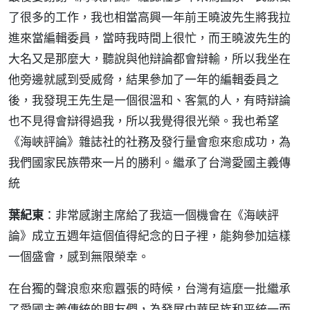
了很多的工作，我也相當高興一年前王曉波先生將我拉
進來當編輯委員，當時我時間上很忙，而王曉波先生的
大名又是那麼大，聽說與他辯論都會辯輸，所以我坐在
他旁邊就感到受威脅，結果參加了一年的編輯委員之
後，我發現王先生是一個很溫和、客氣的人，有時辯論
也不見得會辯得過我，所以我覺得很光榮。我也希望
《海峽評論》雜誌社的社務及發行量會愈來愈成功，為
我們國家民族帶來一片的勝利。繼承了台灣愛國主義傳
統
葉紀東
：非常感謝主席給了我這一個機會在《海峽評
論》成立五週年這個值得紀念的日子裡，能夠參加這樣
一個盛會，感到無限榮幸。
在台獨的聲浪愈來愈囂張的時候，台灣有這麼一批繼承
了愛國主義傳統的朋友們，為發展中華民族和平統一而