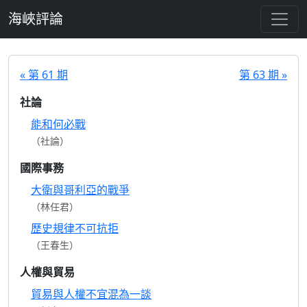
跳至主要內容
海峽評論
« 第 61 期
第 63 期 »
社論
能和何必戰
（社論）
國際事務
大衛與哥利亞的戰爭
（林任君）
歷史規律不可抗拒
（王春生）
人權與貿易
貿易與人權不宜混為一談