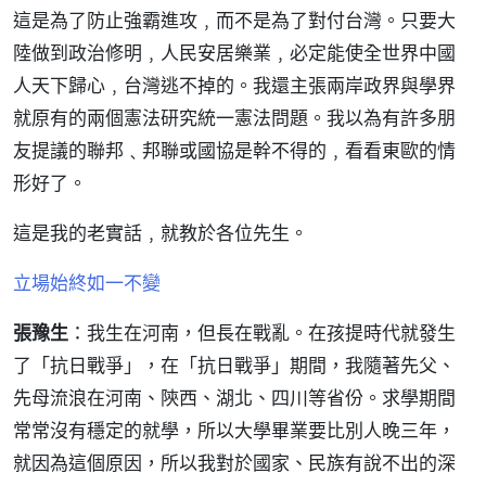
這是為了防止強霸進攻﹐而不是為了對付台灣。只要大
陸做到政治修明﹐人民安居樂業﹐必定能使全世界中國
人天下歸心﹐台灣逃不掉的。我還主張兩岸政界與學界
就原有的兩個憲法研究統一憲法問題。我以為有許多朋
友提議的聯邦﹑邦聯或國協是幹不得的﹐看看東歐的情
形好了。
這是我的老實話﹐就教於各位先生。
立場始終如一不變
張豫生
：我生在河南，但長在戰亂。在孩提時代就發生
了「抗日戰爭」，在「抗日戰爭」期間，我隨著先父、
先母流浪在河南、陝西、湖北、四川等省份。求學期間
常常沒有穩定的就學，所以大學畢業要比別人晚三年，
就因為這個原因，所以我對於國家、民族有說不出的深