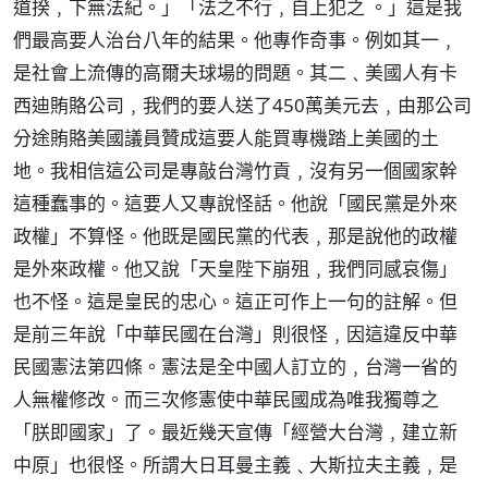
道揆﹐下無法紀。」「法之不行﹐自上犯之 。」這是我
們最高要人治台八年的結果。他專作奇事。例如其一﹐
是社會上流傳的高爾夫球場的問題。其二﹑美國人有卡
西迪賄賂公司﹐我們的要人送了450萬美元去﹐由那公司
分途賄賂美國議員贊成這要人能買專機踏上美國的土
地。我相信這公司是專敲台灣竹貢﹐沒有另一個國家幹
這種蠢事的。這要人又專說怪話。他說「國民黨是外來
政權」不算怪。他既是國民黨的代表﹐那是說他的政權
是外來政權。他又說「天皇陛下崩殂﹐我們同感哀傷」
也不怪。這是皇民的忠心。這正可作上一句的註解。但
是前三年說「中華民國在台灣」則很怪﹐因這違反中華
民國憲法第四條。憲法是全中國人訂立的﹐台灣一省的
人無權修改。而三次修憲使中華民國成為唯我獨尊之
「朕即國家」了。最近幾天宣傳「經營大台灣﹐建立新
中原」也很怪。所謂大日耳曼主義﹑大斯拉夫主義﹐是