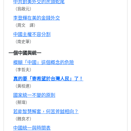
中共對美外交的虎頭蛇尾
（翁啟元）
李登輝在美的金錢外交
（周文 譯）
中國主權不容分割
（南史筆）
一個中國與統一
模糊「中國」這個概念的危險
（李哲夫）
真的要「寄希望於台灣人民」了！
（黃枝連）
國家統一不變的原則
（蔡瑋）
若能智慧解套，何苦斧鉞相向？
（魏良才）
中國統一與時間表