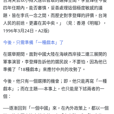
台灣失去以小搏大應以智取的選擇空間，李登輝在今後
四年任期內，能否審慎，妥善處理這個極度敏感的議
題，皆在李氏一念之間，而歷史對李登輝的評價，台灣
人民的前途，更盡在其中矣。」（見：香港《明報》，
1996年3月24日，A2版)
今後，只需準備「一種戲本」了
在選舉期間，面對中國大陸在海峽西岸接二連三展開的
軍事演習，李登輝告訴他的選民說，不要怕，因為他已
準備了「18種戲本」來應付中共的攻勢了。
今後，他只有一個選擇的機會；即，他只能再寫「一種
戲本」；而在主題──本事上，也只能是下述兩者的一
個：
──逐漸回到「一個中國」來，在內外政策上，都以一個