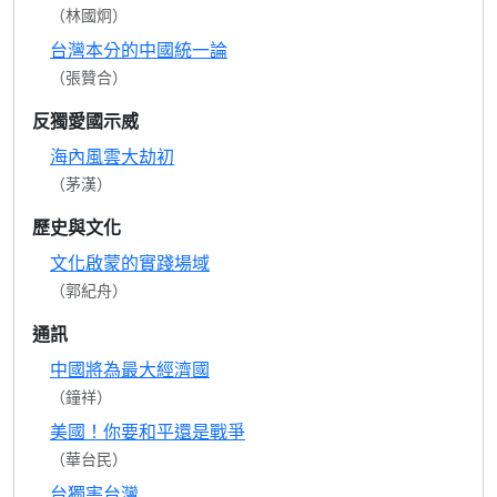
（林國炯）
台灣本分的中國統一論
（張贊合）
反獨愛國示威
海內風雲大劫初
（茅漢）
歷史與文化
文化啟蒙的實踐場域
（郭紀舟）
通訊
中國將為最大經濟國
（鐘祥）
美國！你要和平還是戰爭
（華台民）
台獨害台灣