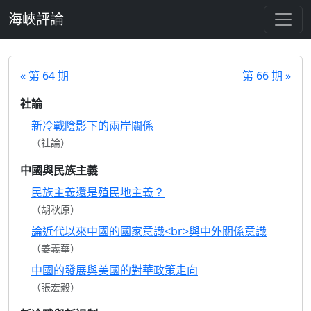
跳至主要內容
海峽評論
« 第 64 期
第 66 期 »
社論
新冷戰陰影下的兩岸關係
（社論）
中國與民族主義
民族主義還是殖民地主義？
（胡秋原）
論近代以來中國的國家意識<br>與中外關係意識
（姜義華）
中國的發展與美國的對華政策走向
（張宏毅）