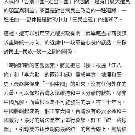
人搞的「告別中國─走出中國」的活動，是有負廣大選民
的願望與利益；簡直是對台灣民主政治的一種糟蹋，一
種扭曲──更休提是對孫中山「三民主義」的違背了。
這裡，還可以引用李光耀資政有關「兩岸應盡早商談謀
求重歸統一方向」的近論中一段意重心長的談話，來探
討民主─民族─統一之間的關係：
「時間和新的客觀因素，將能把它（
按：根據「江八
）變成事實。地理和歷
條」和「李六點」的兩岸和談
史，最終將促成「一個中國」的到來，沒有任何外在的
力量，可以保證台灣永遠維持和中國分離的狀態，除非
中國瓦解，而這根本是不可能發生的事。在三十年內，
中國將崛起成為一個工業大國，台灣沒有必要永遠和中
國敵對。最好的辦法是盡早舉行會談，訂下『統一路線
圖』，引導雙方逐步朝向最終統一的聚合線上，無論統