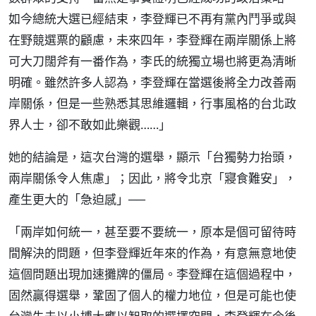
如今總統大選已經結束，李登輝已不再有黨內鬥爭或與
在野競選票的顧慮，未來四年，李登輝在兩岸關係上將
可大刀闊斧有一番作為，李氏的統獨立場也將更為清晰
明確。雖然許多人認為，李登輝在當選後將全力改善兩
岸關係，但是一些熟悉其思維邏輯，行事風格的台北政
界人士，卻不敢如此樂觀……」
她的結論是，這次台灣的選舉，顯示「台獨勢力抬頭，
兩岸關係令人焦慮」；因此，將令北京「寢食難安」，
產生更大的「急迫感」──
「兩岸如何統一，甚至要不要統一，原本是個可留待時
間解決的問題，但李登輝近年來的作為，有意無意地使
這個問題出現加速攤牌的僵局。李登輝在這個過程中，
固然贏得選舉，鞏固了個人的權力地位，但是可能也使