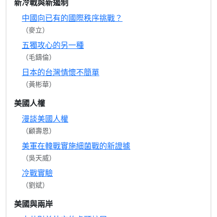
新冷戰與新遏制
中國向已有的國際秩序挑戰？
（麥立）
五獨攻心的另一種
（毛鑄倫）
日本的台灣情懷不簡單
（黃彬華）
美國人權
漫談美國人權
（顧壽恩）
美軍在韓戰實施細菌戰的新證據
（吳天威）
冷戰實驗
（劉斌）
美國與兩岸