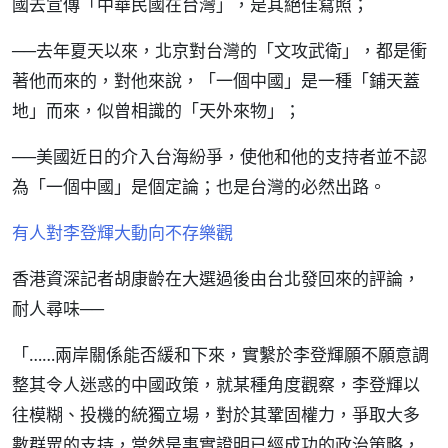
國去宣傳「中華民國在台灣」，是其絕佳寫照；
──去年夏天以來，北京對台灣的「文攻武衛」，都是衝
著他而來的，對他來說，「一個中國」是一種「鋪天蓋
地」而來，似曾相識的「天外來物」；
──美國近日的介入台海紛爭，使他和他的支持者並不認
為「一個中國」是個定論；也是台灣的必然出路。
有人對李登輝大動向不存樂觀
香港資深記者胡康齡在大選過後由台北發回來的評論，
耐人尋味──
「……兩岸關係能否緩和下來，實繫於李登輝願不願意調
整其令人迷惑的中國政策，就某種角度觀察，李登輝以
往模糊、投機的統獨立場，對於其鞏固權力，爭取大多
數群眾的支持，當然是事實證明已經成功的政治策略，