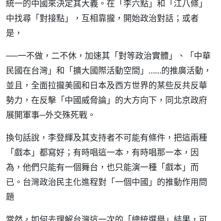
統一的中國來決定其大義。在「李六點」和「江八條」
中找尋「對接點」，互相靠攏，開始政治對話；或者
是，
──一不做，二不休，加速其「對等政治實體」、「中華
民國在台灣」和「擴大國際活動空間」……的推廣活動，
並且，全面拉攏美國和日本及西方世界的某些反共反華
勢力，在反擊「中國威脅論」的大方向下，同北京政府
展開軍事─外交殊死戰。
換句話說，李登輝及其支持者不可能有條件，把這兩種
「戲本」都寫好；有時唱這一本，有時唱那一本，因
為，他們只能有一個舞台，也只能演一種「戲本」而
已。台灣政治民主化進程對「一個中國」的推動作用問
題
當然，如何去理解台灣這一次的「總統選舉」結果，可