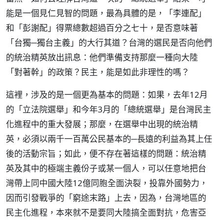
能是一個見仁見智的問題，最為具體的是，「李連配」
和「彭謝配」得票總數超過百分之七十，是否意味著
「台獨─獨台主義」的大行其道？台灣的選民是否向他們
的統治精英放出訊息：他們準備支持那麼一種向大陸
「對著幹」的政策？民主，能是如此非理性的嗎？
這裡，涉及的是一個更為基本的問題：如果，去年12月
的「立法院選舉」和今年3月的「總統選舉」是台灣民主
化進程中的重大發展；那麼，在選舉中出現的統治精
英，必須以兩千一百萬公民基本的─長遠的利益為其上任
後的活動宗旨；如此，便不存在著這樣的問題：統治精
英及其中的極端主義份子或某一個人，可以任意地把台
灣帶上同中國大陸12億同胞全面決裂，投靠外國勢力，
因而引發戰爭的「窮途末路」上去，因為，台灣地區的
民主化進程，本來就不是要同大陸搞全面對抗，危害亞