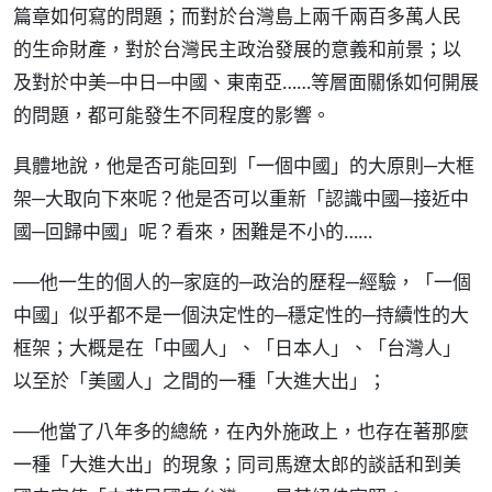
篇章如何寫的問題；而對於台灣島上兩千兩百多萬人民
的生命財產，對於台灣民主政治發展的意義和前景；以
及對於中美─中日─中國、東南亞……等層面關係如何開展
的問題，都可能發生不同程度的影響。
具體地說，他是否可能回到「一個中國」的大原則─大框
架─大取向下來呢？他是否可以重新「認識中國─接近中
國─回歸中國」呢？看來，困難是不小的……
──他一生的個人的─家庭的─政治的歷程─經驗，「一個
中國」似乎都不是一個決定性的─穩定性的─持續性的大
框架；大概是在「中國人」、「日本人」、「台灣人」
以至於「美國人」之間的一種「大進大出」；
──他當了八年多的總統，在內外施政上，也存在著那麼
一種「大進大出」的現象；同司馬遼太郎的談話和到美