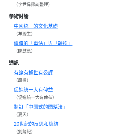
（李世偉採訪整理）
學術討論
中國統一的文化基礎
（羊滌生）
價值的「重估」與「轉換」
（陳鼓應）
通訊
有論有據世有公評
（龐樸）
促進統一大有俾益
（促進統一大有俾益）
制訂「中國式的國籍法」
（夏天）
20世紀的反思和總結
（劉綱紀）