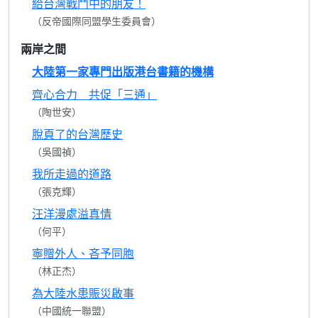
給台灣戰鬥中的朋友！
（反帝國際同盟學生委員會）
兩岸之間
大陸第一家專門出版港台書籍的機構
齊心合力 共促「三通」
（陶世安）
脫頁了的台灣歷史
（吳國禎）
我所走過的道路
（張克輝）
汪洋漫處溢真情
（何平）
寧贈外人、吝予同胞
（林正杰）
為大陸水患賑災啟事
（中國統一聯盟）