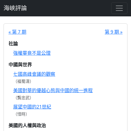
跳至主要內容
海峽評論
« 第 7 期
第 9 期 »
社論
強權畢竟不是公理
中國與世界
七國高峰會議的觀察
（福蜀濤）
美國對華的優越心態與中國的統一進程
（龔忠武）
展望中國的21世紀
（惜時）
美國的人權與政治