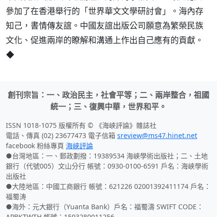
參加了在香港舉行的「世界華文文學研討會」。海內存
知己，書情傳友誼。中國友誼出版公司願意為繁榮民族
文化、促進兩岸的瞭解和溝通上作出自己應有的貢獻。
◆
創刊宗旨：一、政治民主，社會平等；二、兩岸整合，祖國
統一；三、復興中華，世界和平。
ISSN 1018-1075 版權所有 © 《海峽評論》雜誌社
電話、傳真 (02) 23677473 電子信箱
sreview@ms47.hinet.net
facebook 粉絲專頁
海峽評論
●台灣地區：一、郵政劃撥：19389534 海峽學術出版社；二、土地
銀行（代號005）文山分行 帳號：0930-0100-6591 戶名：海峽學術
出版社
●大陸地區：中國工商銀行 帳號：621226 02001392411174 戶名：
福蜀涛
●海外：元大銀行（Yuanta Bank）戶名：福蜀濤 SWIFT CODE：
APBKTWTH 帳號：1593280011256