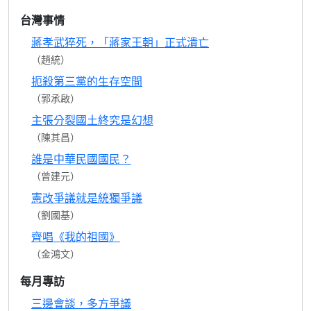
台灣事情
蔣孝武猝死，「蔣家王朝」正式潰亡
（趙統）
扼殺第三黨的生存空間
（郭承啟）
主張分裂國土終究是幻想
（陳其昌）
誰是中華民國國民？
（曾建元）
憲改爭議就是統獨爭議
（劉國基）
齊唱《我的祖國》
（金鴻文）
每月專訪
三邊會談，多方爭議