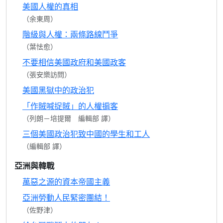
美國人權的真相
（余東周）
階級與人權：兩條路線鬥爭
（葉怯愈）
不要相信美國政府和美國政客
（張安樂訪問）
美國黑獄中的政治犯
「作賊喊捉賊」的人權掮客
（列朗－培提爾 編輯部 譯）
三個美國政治犯致中國的學生和工人
（編輯部 譯）
亞洲與韓戰
萬惡之源的資本帝國主義
亞洲勞動人民緊密團結！
（佐野津）