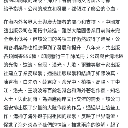
務到印刷廠的建設，海外作者稿酬的支付辦法等都一一
給予指導。公司的成立和發展，都傾注了廖公的心血。
在海內外各界人士與廣大讀者的關心和支持下，中國友
誼出版公司在開拓中前進。雖然大陸圖書業目前尚未完
全走出低谷，但該公司的各項工作仍然取得了進展，公
司各項業務也相應得到了發展和提升。八年來，共出版
各類圖書556種，印刷發行三千餘萬冊；公司與台灣地區
的光復、遠流、皇冠、漢光、九歌、爾雅等數十家出版
社建立了業務聯繫；通過出版聯繫和結識了如陳映真、
陳香梅、白先勇、薛君度、余光中、柏楊、高陽、丁中
江、洛夫、王曉波等百餘名港台和海外著名作家、知名
人士。與此同時，為適應兩岸文化交流的需要，該公司
還安排出版了少量的大陸作家的作品，通過以上這些工
作，溝通了海外遊子同祖國的聯繫，反映了世界潮流，
促進了海外炎黃子孫們的情誼，推進兩岸的瞭解，起了