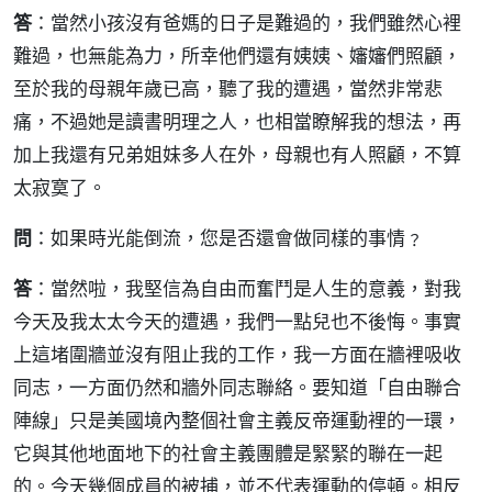
答
：當然小孩沒有爸媽的日子是難過的，我們雖然心裡
難過，也無能為力，所幸他們還有姨姨、嬸嬸們照顧，
至於我的母親年歲已高，聽了我的遭遇，當然非常悲
痛，不過她是讀書明理之人，也相當瞭解我的想法，再
加上我還有兄弟姐妹多人在外，母親也有人照顧，不算
太寂寞了。
問
：如果時光能倒流，您是否還會做同樣的事情﹖
答
：當然啦，我堅信為自由而奮鬥是人生的意義，對我
今天及我太太今天的遭遇，我們一點兒也不後悔。事實
上這堵圍牆並沒有阻止我的工作，我一方面在牆裡吸收
同志，一方面仍然和牆外同志聯絡。要知道「自由聯合
陣線」只是美國境內整個社會主義反帝運動裡的一環，
它與其他地面地下的社會主義團體是緊緊的聯在一起
的。今天幾個成員的被捕，並不代表運動的停頓。相反