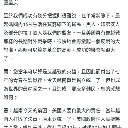
靈塗炭。
至於我們成功有幾分把握則很難說。在平常狀態下，最
起碼國內15%生活在貧窮線下的貧民、黑人、印第安人
及部分的拉丁裔人是我們的盟友。一旦美國再有像越戰
那樣的長期對外戰爭時，很快地會再激起一個反戰的大
怒潮，那時可以算是革命的高潮，成功的機會就很大
了。
問
：您當年可以算是反越戰的英雄，且因此而付出了七
年的青春在監獄裡。今天越南算是獨立統一了，但也成
為世界的最窮國之一，且造成了那麼多難民，您的感想
如何﹖
答
：越南今天的窮困，美國人要負最大的責任，當年越
南人打敗了法軍，原本要統一了，美國政府怕人民擁護
共產黨，橫加干涉，從此兵禍20年，試想20年加上頭十