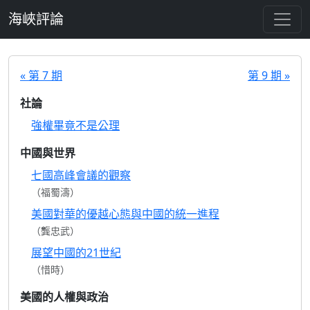
跳至主要內容
海峽評論
« 第 7 期
第 9 期 »
社論
強權畢竟不是公理
中國與世界
七國高峰會議的觀察
（福蜀濤）
美國對華的優越心態與中國的統一進程
（龔忠武）
展望中國的21世紀
（惜時）
美國的人權與政治