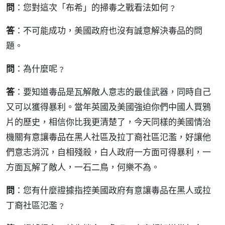
問
：您對這次「布希」的掃毒之戰看法如何﹖
答
：不可能成功，美國政府也沒有誠意解決毒品的問
題。
問
：為什麼呢﹖
答
：要知道毒品是瓦解敵人意志的最佳武器，同時自己
又可以獲得暴利。當年英國及美國強迫你們中國人買鴉
片的歷史，相信你比我更清楚了，今天同樣的美國情治
機關有意讓毒品在黑人社區及拉丁裔社區氾濫，好讓他
們意志消沉，自相殘殺，白人政府一方面可得暴利，一
方面瓦解了敵人，一石二鳥，何樂不為。
問
：您有什麼證據指控美國政府有意讓毒品在黑人或拉
丁裔社區氾濫﹖