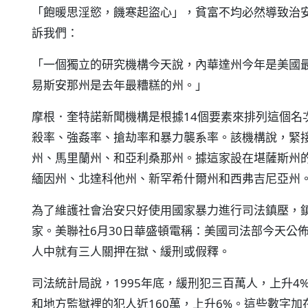
「飽暖思淫慾，饑寒起盜心」，貧富不均必然導致治安
訴我們：
「一個獨立的研究機構今天說，內華達州今年是美國
易斯安那州是去年最糟糕的州。」
摩根．奎特諾新聞機構是根據14個要素來排列這個名
殺率、強姦率、搶劫率和暴力襲系率。該機構說，緊
州、馬里蘭州、和亞利桑那州。據這家設在堪薩斯州
緬因州、北達科他州、新罕希什爾州和西弗吉尼亞州
為了維護社會治安只好使用國家暴力進行司法鎮壓，
家。美聯社6月30日華盛頓電稱：美國司法部今天公佈
人中就有三人關押在獄、緩刑或假釋。
司法統計局說，1995年底，緩刑犯三百萬人，上升4
和地方監獄裡的犯人近160萬，上升6%。這些數字加在