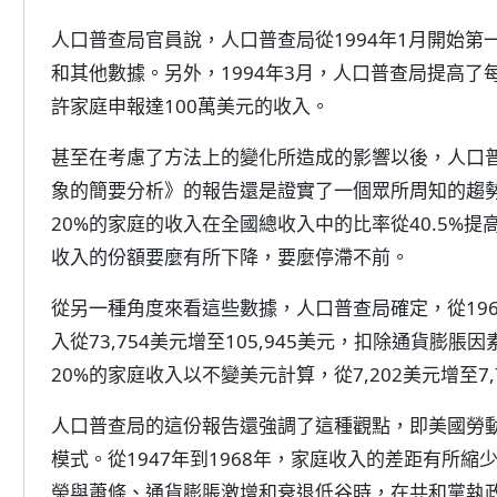
人口普查局官員說，人口普查局從1994年1月開始
和其他數據。另外，1994年3月，人口普查局提高了
許家庭申報達100萬美元的收入。
甚至在考慮了方法上的變化所造成的影響以後，人口
象的簡要分析》的報告還是證實了一個眾所周知的趨勢。
20%的家庭的收入在全國總收入中的比率從40.5%提
收入的份額要麼有所下降，要麼停滯不前。
從另一種角度來看這些數據，人口普查局確定，從1968
入從73,754美元增至105,945美元，扣除通貨膨
20%的家庭收入以不變美元計算，從7,202美元增至7
人口普查局的這份報告還強調了這種觀點，即美國勞
模式。從1947年到1968年，家庭收入的差距有所
榮與蕭條、通貨膨脹激增和衰退低谷時，在共和黨執