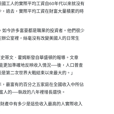
國工人的實際平均工資自60年代以來就沒有
少，過去，實際平均工資在財富大量積累的時
。如今許多富豪都是職業的投資者。他們很少
在辦公室裡，絲毫沒有改變美國人的日常生
篇史蒂文．霍姆斯發自華盛頓的報導。文章
能更加準確地反映收入情況──後，人口普查
距是第二次世界大戰結束以來最大的。」
年，最富有的百分之五家庭在全國收入中所佔
富人的──執政的八年裡增長還快。
加的財產中有多少是這些收入最高的人實際收入
。