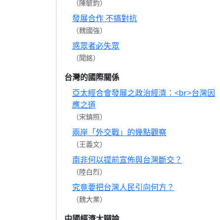
（陳毓鈞）
發展合作 不搞對抗
（魏國強）
惑眾者必失眾
（聞銘）
台灣的國際關係
亞太經合會發展之政治經濟：<br>台灣因
應之道
（宋鎮照）
兩岸「外交戰」的幾點觀察
（王義文）
南非何以提前宣佈與台灣斷交？
（陸白烈）
究竟要把台灣人民引向何方？
（魏大業）
中國經濟大辯論