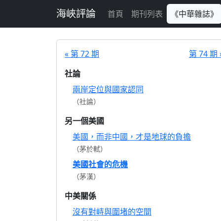
跳至主要內容
海峽評論
首頁
期刊列表
《中華雜誌》
« 第 72 期
第 74 期 
社論
兩岸定位與國家認同
（社論）
另一個美國
美國，而非中國，才是地球的負擔
（茅於軾）
美國社會的危機
（茅漢）
中美關係
沒有對峙與圍堵的空間