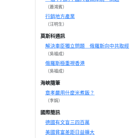
（蕭鴻賓）
行銷地方產業
（汪明生）
莫斯科通訊
解決車臣獨立問題 俄羅斯向中共取經
（吳福成）
俄羅斯極重視香港
（吳福成）
海峽隨筆
章孝嚴用什麼米煮飯？
（李娟）
國際簡訊
德國有文盲三四百萬
美國貧富差距日益擴大