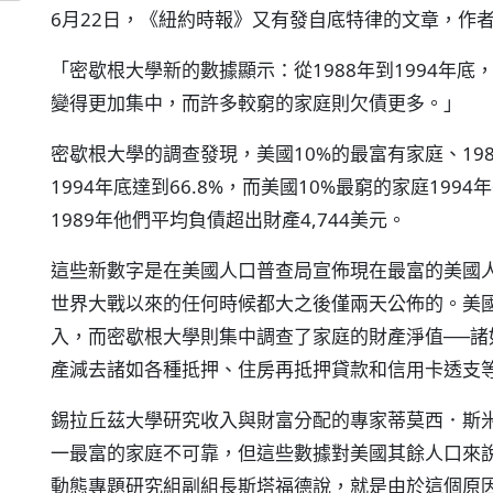
6月22日，《紐約時報》又有發自底特律的文章，作
「密歇根大學新的數據顯示：從1988年到1994年
變得更加集中，而許多較窮的家庭則欠債更多。」
密歇根大學的調查發現，美國10%的最富有家庭、198
1994年底達到66.8%，而美國10%最窮的家庭199
1989年他們平均負債超出財產4,744美元。
這些新數字是在美國人口普查局宣佈現在最富的美國
世界大戰以來的任何時候都大之後僅兩天公佈的。美
入，而密歇根大學則集中調查了家庭的財產淨值──
產減去諸如各種抵押、住房再抵押貸款和信用卡透支
錫拉丘茲大學研究收入與財富分配的專家蒂莫西．斯
一最富的家庭不可靠，但這些數據對美國其餘人口來
動態專題研究組副組長斯塔福德說，就是由於這個原