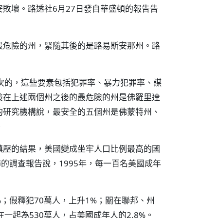
敗壞。路透社6月27日發自華盛頓的報告告
最危險的州，緊隨其後的是路易斯安那州。路
次的，這些要素包括犯罪率、暴力犯罪率、謀
接在上述兩個州之後的最危險的州是佛羅里達
的研究機構說，最安全的五個州是佛蒙特州、
。
鎮壓的結果，美國變成坐牢人口比例最高的國
的調查報告說，1995年，每一百名美國成年
%；假釋犯70萬人，上升1%；關在聯邦、州
一起為530萬人，占美國成年人的2.8%。