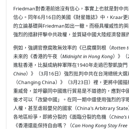
Friedman對香港前途沒有信心，事實上也就是對
信心。同年6月16日的美國《財星雜誌》中，Kraar
的立論基礎與Friedman如出一轍。而極具權威性
強烈的措辭抨擊中共政權，並質疑中國大陸經濟發展
例如，強調官僚腐敗無效率的《已腐爛到根（
Rotten 
未來的《香港的午夜（
Midnight in Hong Kong
）》（
進駐香港，比擬成納粹軍隊在1940年走過巴黎凱旋
China
）》（3月16日）強烈批判中共在台灣總統大
（Changing China）》（3月23日）裡，更將中國
重威脅，並呼籲同中國進行貿易是不道德的，應對中
後才可以「改變中國」。在同一期中還使用強烈的字
人權，甚至虐殺嬰兒的國家（China's Arbitrary
各地區紛爭，即將分裂的《面臨分裂的危機（
China's
《香港還能保持自由嗎？（
Can Hong Kong Stay Fre