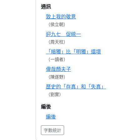
通訊
致上我的敬意
（侯立朝）
迎九七 促統一
（周天柱）
「暗獨」比「明獨」還壞
（一讀者）
偉哉顏夫子
（陳遂野）
歷史的「存真」和「失真」
（劉實）
編後
編後
字數統計