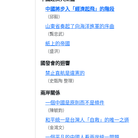
中國將步入「經濟起飛」的階段
（邱毅）
山東省奏起了向海洋進軍的序曲
（龔忠武）
紙上的帝國
（盛洪）
國發會的迴響
禁止直航是違憲的
（史甄陶 整理）
兩岸關係
一個中國是原則而不是條件
（陳毓鈞）
和平統一是台灣人「自救」的唯一之道
（金鴻文）
一個平凡的中國人看兩岸統一問題