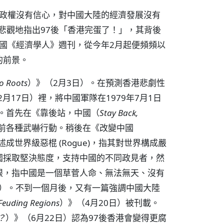
中共政權沒有信心，對中國大陸的經濟發展沒有
更悲觀地指出97後「香港完蛋了！」，其背後
的英國《經濟學人》週刊，從今年2月起便頻頻以
的前景。
to Roots
）》（2月3日）。在預測香港悲劇性
2月17日）裡，將中國軍隊在1979年7月1日
門。首先在《靠後站，中國（
Stay Back,
選前各種武嚇行動。稍後在《改變中國
描述成世界級惡棍 (Rogue)，指其對世界構成嚴
國採取堅決態度，支持中國的不同政見者，然
眼，指中國是一個草菅人命、無法無天、沒有
 State）。不到一個月後，又有一篇強調中國大陸
 Feuding Regions
）》（4月20日）被刊載。
e？
）》（6月22日）認為97後香港會變得更腐