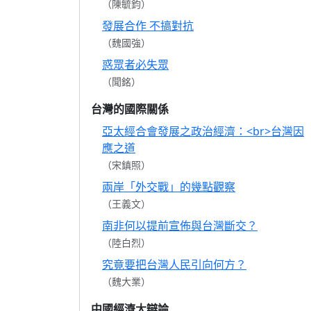
（陳毓鈞）
發展合作 不搞對抗
（魏國強）
惑眾者必失眾
（聞銘）
台灣的國際關係
亞太經合會發展之政治經濟：<br>台灣因
應之道
（宋鎮照）
兩岸「外交戰」的幾點觀察
（王義文）
南非何以提前宣佈與台灣斷交？
（陸白烈）
究竟要把台灣人民引向何方？
（魏大業）
中國經濟大辯論