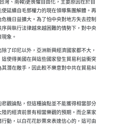
如台灣、南韓)更畏懼自由化，主要原因在於自
能使延續自毛鄧權力的現在領導集團解體。再
治危機日益擴大。為了怕中央對地方失去控制
秩序與執行法律越來越困難的情勢下，對中央
濟現象。
出除了印尼以外，亞洲新興經濟國家都不大，
，這使得美國在與這些國家發生貿易利益衝突
為其潛在敵手，因此較不樂意對中共在貿易糾
的悲觀論點，但這種論點並不能獲得相當部分
大陸的經濟前景有相當樂觀的預期。而企業家
諸行動，以白花花鈔票來表達信心的，這可由