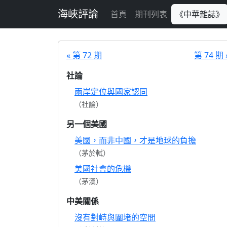
跳至主要內容
海峽評論
首頁
期刊列表
《中華雜誌》
« 第 72 期
第 74 期 
社論
兩岸定位與國家認同
（社論）
另一個美國
美國，而非中國，才是地球的負擔
（茅於軾）
美國社會的危機
（茅漢）
中美關係
沒有對峙與圍堵的空間