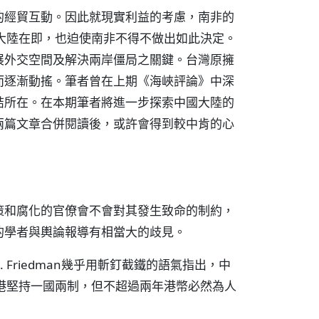
的經貿互動。因此就現實利益的考慮，南非的
大陸在即，也迫使南非不得不做出如此決定。
展外交空間及解決兩岸僵局之關鍵。台灣原擁
而逐漸動搖。筆者曾在上期《海峽評論》中深
結所在。在本期筆者將進一步探索中國大陸的
兩篇文章合併閱讀後，或許會得到較中肯的心
策和腐化的官僚會不會對其發生致命的制約，
的學者與輿論報導有相當大的歧見。
Friedman幾乎用斬釘截鐵的語氣指出，中
港堅持一國兩制，但不超過兩年港幣必然為人