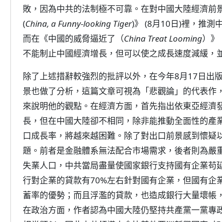
敗，因為中共的法制極不可靠。在對中國大陸經濟前
(
China, a Funny-looking Tiger
)》 (8月10日)裡，
而在《中國的威脅逼近了（
China Treat Looming
）》
不能制止中國經濟增長，但可以使之成長速度減緩，
除了上述措辭較強烈的批評以外，在今年8月17日出
景也做了分析，這篇文章可視為「悲觀論」的代表作
來說明他的觀點。在經濟方面，首先指出依東亞經濟
長，但在中國大陸卻不相同，除非能推動全面性的產
口成長率，將越來越困難。除了對出口前景感到懷疑
題。前者是金融體系無法配合市場需求，後者則為嚴
失業人口，中共當局盡量使國家銀行支持國有企業苟延
行對企業的貸款有70%左右針對國有企業，但國有企業
蓄率的優勢；而且浮濫的貸款，也造成銀行大量壞帳
在政治方面，作者認為中國大陸仍堅持共產黨一黨專