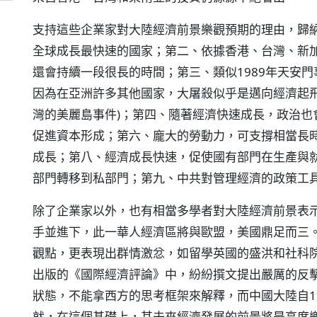
支持這些企業家對大陸經濟前景樂觀預期的理由，歸納
全球成長最快速的國家；第二、依據香港、台灣、新
還會持續一段很長的時間；第三、類似1989年天安
因為在亞洲許多其他國家，大屠殺似乎是邁向經濟起飛
灣的美麗島事件)；第四、隨著經濟快速成長，政治也
促進資本形成；第六、龐大的勞動力，可支撐相當長
成長；第八、經濟成長快速，促使國有部門在生產與
部門轉移到私部門；第九、中共對管理經濟的政策工
除了企業家以外，也有相當多學者對大陸經濟前景表示
手並進下，此一華人經濟區將與歐盟，美國鼎足而三
觀點，更表現出群情激忿，如留學英國的盛洪和社科
出版的《國際經濟評論》中，紛紛撰文提出嚴厲的反
狀態，不能拿西方的思考框架來解釋，而中國大陸自1
就，在這個基礎上，其未來經濟發展的前景將是高度