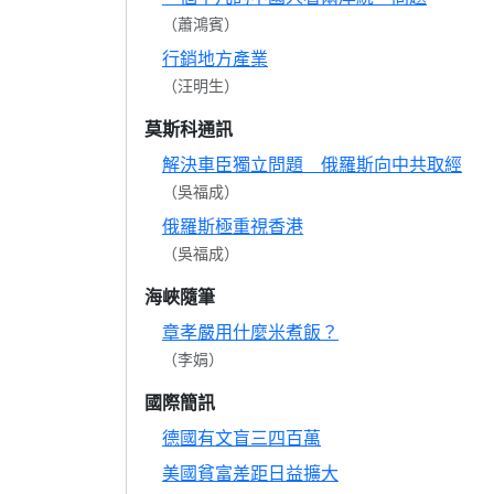
（蕭鴻賓）
行銷地方產業
（汪明生）
莫斯科通訊
解決車臣獨立問題 俄羅斯向中共取經
（吳福成）
俄羅斯極重視香港
（吳福成）
海峽隨筆
章孝嚴用什麼米煮飯？
（李娟）
國際簡訊
德國有文盲三四百萬
美國貧富差距日益擴大