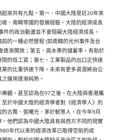
起來共有九點。第一、中國大陸是近20年來
加坡、南韓等國的發展經驗，大陸的經濟成長
門事件的政治動盪並不會阻礙大陸經濟成長，
前的一種必然歷程 (如南韓的光州事件及台
會逐漸開放；第五、高水準的儲蓄率，有助於
時間的低工資；第七、工業製品的出口正快速
就業的比重快速下降，未來有更多資源將由公
具之運用逐漸純熟。
樂觀，甚至認為在97之後，在大陸與香港攜
。至於中國大陸的經濟學者對《經濟學人》的
院的古喬、張曙光、茅於軾等人，在今年9月
擊。他們認為中國大陸具有與西方不同的現實
980年代以來的經濟改革已取得空前的成
樂觀的。對於中國大陸缺乏政治民主的批評，