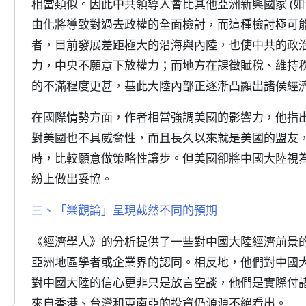
相當類似。因此中共領導人會比其他亞洲新興國家 (
由化將導致對過去政權的全面檢討，而這種檢討極可
者，目前發展差距極大的沿海與內陸，也使中共的政
力，中央不願意下放權力；而地方在課徵賦稅、維持
的不滿程度更甚，基此大陸內部正逐漸凸顯出諸侯經
在國際情勢方面，作者相當強調美國的影響力，他指
對美國也不具威脅性，而且長久以來就是美國的盟友
時，比較願意做策略性讓步。但美國卻將中國大陸視
紛上做出妥協。
三、「樂觀論」呈現截然不同的預期
《經濟學人》的分析提供了一些對中國大陸經濟前景
亞洲地區學者或企業界的認同。相反地，他們對中國
對中國大陸的信心更非只是放言空談，他們是實際付
來自香港、台灣和東南亞的投資仍源源不絕看出。