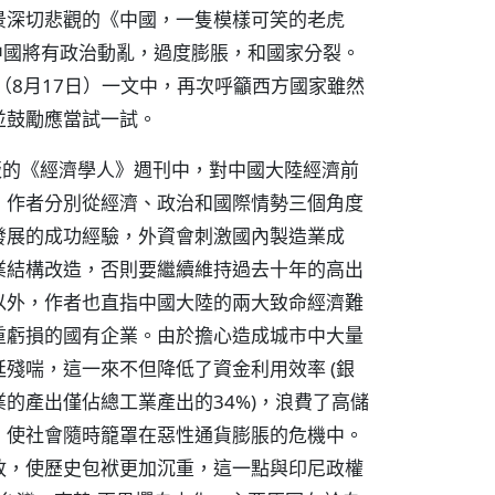
景深切悲觀的《中國，一隻模樣可笑的老虎
推測中國將有政治動亂，過度膨脹，和國家分裂。
（8月17日）一文中，再次呼籲西方國家雖然
並鼓勵應當試一試。
版的《經濟學人》週刊中，對中國大陸經濟前
，作者分別從經濟、政治和國際情勢三個角度
發展的成功經驗，外資會刺激國內製造業成
業結構改造，否則要繼續維持過去十年的高出
以外，作者也直指中國大陸的兩大致命經濟難
重虧損的國有企業。由於擔心造成城市中大量
殘喘，這一來不但降低了資金利用效率 (銀
的產出僅佔總工業產出的34%)，浪費了高儲
，使社會隨時籠罩在惡性通貨膨脹的危機中。
政，使歷史包袱更加沉重，這一點與印尼政權