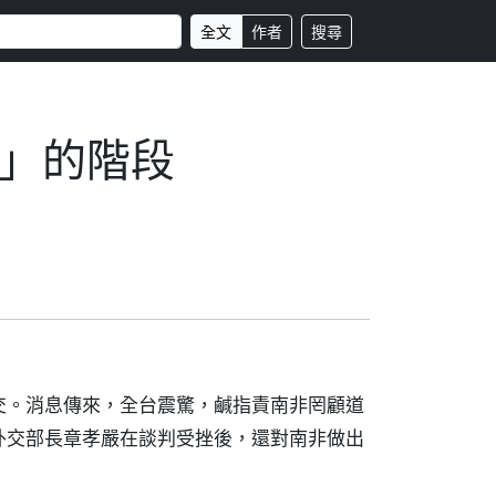
全文
作者
搜尋
」的階段
交。消息傳來，全台震驚，鹹指責南非罔顧道
外交部長章孝嚴在談判受挫後，還對南非做出