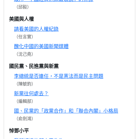
（邱毅）
美國與人權
請看美國的人權紀錄
（任言實）
醜化中國的美國新聞媒體
（沈己堯）
國民黨、民進黨與新黨
李總統是否連任，不是憲法而是民主問題
（陳毓鈞）
新黨往何處去？
（編輯部）
國、民黨的「政黨合作」和「聯合內閣」小格局
（俞劍鴻）
悼鄧小平