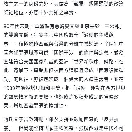
教主之一的身份之外，其做為「藏獨」叛國運動的政治
領袖地位，亦屬中外共知之事實。
80年代末期，華盛頓有意轉變其與北京基於「三公報」
的雙邊關係，狂妄主張中國應放棄「過時的主權觀
念」，積極運作西藏與台灣的分離主義逆流，企圖把中
國內部問題賦予可供「國際干涉」的條件與定義，並為
營建符合美國國家利益的亞洲「世界新秩序」鋪路。在
此一背景下，達賴非但被西方媒體渲染成「西藏復國運
動」的領袖，亦被包裝成一個偉大的人道主義者，並在
1989年獲頒諾貝爾和平獎，把「藏獨」運動在西方世界
的聲勢推向新的高峰，也造成許多積非成是的宣傳效
果，增加西藏問題的複雜性。
蔣氏父子當政時期，雖然支持並鼓勵西藏的「反共抗
暴」，但尚能堅持國家主權完整，強調西藏是中國不可