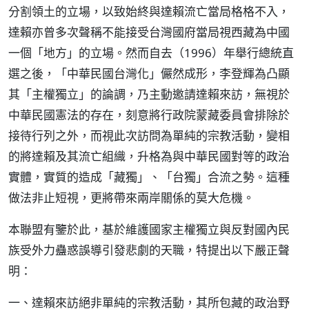
分割領土的立場，以致始終與達賴流亡當局格格不入，
達賴亦曾多次聲稱不能接受台灣國府當局視西藏為中國
一個「地方」的立場。然而自去（1996）年舉行總統直
選之後，「中華民國台灣化」儼然成形，李登輝為凸顯
其「主權獨立」的論調，乃主動邀請達賴來訪，無視於
中華民國憲法的存在，刻意將行政院蒙藏委員會排除於
接待行列之外，而視此次訪問為單純的宗教活動，變相
的將達賴及其流亡組織，升格為與中華民國對等的政治
實體，實質的造成「藏獨」、「台獨」合流之勢。這種
做法非止短視，更將帶來兩岸關係的莫大危機。
本聯盟有鑒於此，基於維護國家主權獨立與反對國內民
族受外力蠱惑誤導引發悲劇的天職，特提出以下嚴正聲
明：
一、達賴來訪絕非單純的宗教活動，其所包藏的政治野