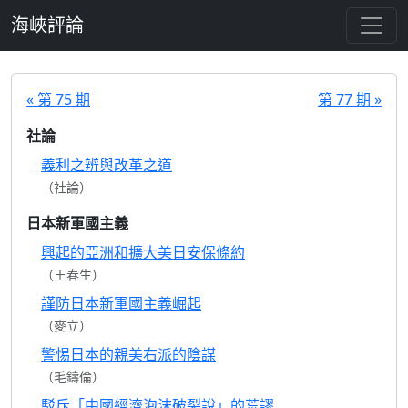
跳至主要內容
海峽評論
« 第 75 期
第 77 期 »
社論
義利之辨與改革之道
（社論）
日本新軍國主義
興起的亞洲和擴大美日安保條約
（王春生）
謹防日本新軍國主義崛起
（麥立）
警惕日本的親美右派的陰謀
（毛鑄倫）
駁斥「中國經濟泡沫破裂說」的荒謬