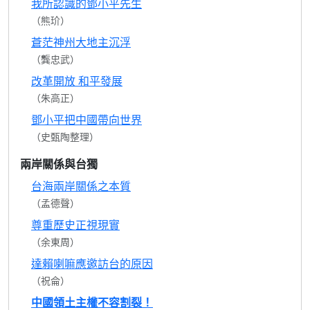
我所認識的鄧小平先生
（熊玠）
蒼茫神州大地主沉浮
（龔忠武）
改革開放 和平發展
（朱高正）
鄧小平把中國帶向世界
（史甄陶整理）
兩岸關係與台獨
台海兩岸關係之本質
（孟德聲）
尊重歷史正視現實
（余東周）
達賴喇嘛應邀訪台的原因
（祝侖）
中國領土主權不容割裂！