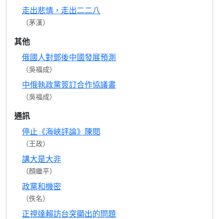
走出悲情，走出二二八
（茅漢）
其他
俄國人對鄧後中國發展預測
（吳福成）
中俄執政黨簽訂合作協議書
（吳福成）
通訊
停止《海峽評論》陳閱
（王政）
講大是大非
（顏繼平）
政黨和機密
（佚名）
正視達賴訪台突顯出的問題