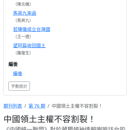
（陳北機）
馬英九來函
（馬英九）
若陳儀成立台灣國
（王一德）
望阿扁收回國土
（羅復生）
編後
編後
字數統計
期刊列表
第 76 期
中國領土主權不容割裂！
中國領土主權不容割裂！
《中國統一聯盟》對於藏獨領袖達賴喇嘛訪台的