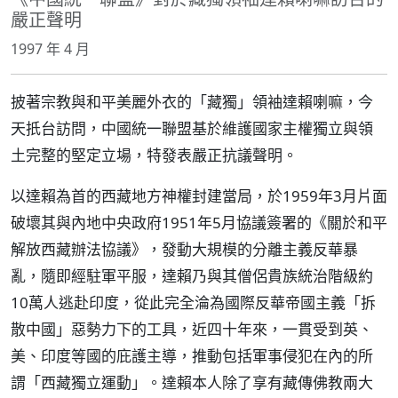
嚴正聲明
1997 年 4 月
披著宗教與和平美麗外衣的「藏獨」領袖達賴喇嘛，今
天扺台訪問，中國統一聯盟基於維護國家主權獨立與領
土完整的堅定立場，特發表嚴正抗議聲明。
以達賴為首的西藏地方神權封建當局，於1959年3月片面
破壞其與內地中央政府1951年5月協議簽署的《關於和平
解放西藏辦法協議》，發動大規模的分離主義反華暴
亂，隨即經駐軍平服，達賴乃與其僧侶貴族統治階級約
10萬人逃赴印度，從此完全淪為國際反華帝國主義「拆
散中國」惡勢力下的工具，近四十年來，一貫受到英、
美、印度等國的庇護主導，推動包括軍事侵犯在內的所
謂「西藏獨立運動」。達賴本人除了享有藏傳佛教兩大