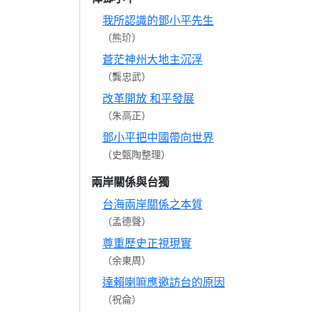
我所認識的鄧小平先生
（熊玠）
蒼茫神州大地主沉浮
（龔忠武）
改革開放 和平發展
（朱高正）
鄧小平把中國帶向世界
（史甄陶整理）
兩岸關係與台獨
台海兩岸關係之本質
（孟德聲）
尊重歷史正視現實
（余東周）
達賴喇嘛應邀訪台的原因
（祝侖）