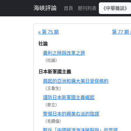
跳至主要內容
海峽評論
首頁
期刊列表
《中華雜誌》
« 第 75 期
第 77 期 
社論
義利之辨與改革之道
（社論）
日本新軍國主義
興起的亞洲和擴大美日安保條約
（王春生）
謹防日本新軍國主義崛起
（麥立）
警惕日本的親美右派的陰謀
（毛鑄倫）
駁斥「中國經濟泡沫破裂說」的荒謬