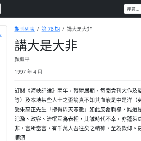
期刊列表
第 76 期
講大是大非
»
講大是大非
顏繼平
1997 年 4 月
訂閱《海峽評論》兩年，轉瞬屆期，每閱貴刊大作及
等）及本地某些人士之歪論真不知其血液是中是洋（
受朱高正先生「攪得周天寒徹」如此反覆胸襟，難道
氾濫、政客、流氓互為表裡，此誠時代不幸，亦蓬萊
非，言所當言，有千萬人吾往矣之精神，至為欽仰。
順頌