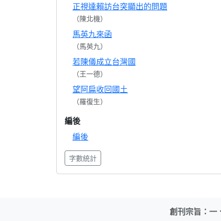
正視達賴訪台突顯出的問題
（陳北機）
馬英九來函
（馬英九）
若陳儀成立台灣國
（王一德）
望阿扁收回國土
（羅復生）
編後
編後
字數統計
創刊宗旨：一