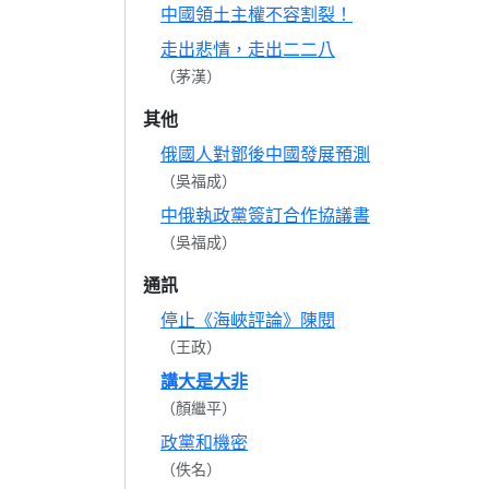
中國領土主權不容割裂！
走出悲情，走出二二八
（茅漢）
其他
俄國人對鄧後中國發展預測
（吳福成）
中俄執政黨簽訂合作協議書
（吳福成）
通訊
停止《海峽評論》陳閱
（王政）
講大是大非
（顏繼平）
政黨和機密
（佚名）