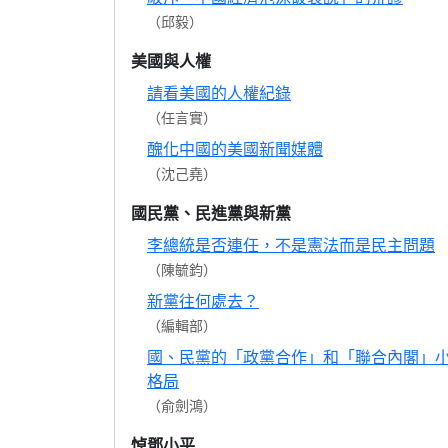
（邱毅）
美國與人權
請看美國的人權紀錄
（任言實）
醜化中國的美國新聞媒體
（沈己堯）
國民黨、民進黨與新黨
李總統是否連任，不是憲法而是民主問題
（陳毓鈞）
新黨往何處去？
（編輯部）
國、民黨的「政黨合作」和「聯合內閣」
格局
（俞劍鴻）
悼鄧小平