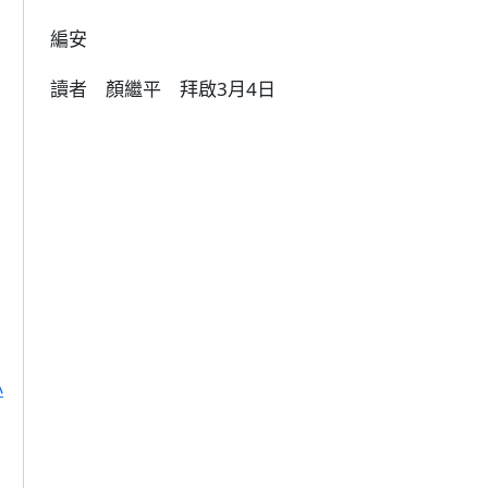
編安
讀者 顏繼平 拜啟3月4日
小