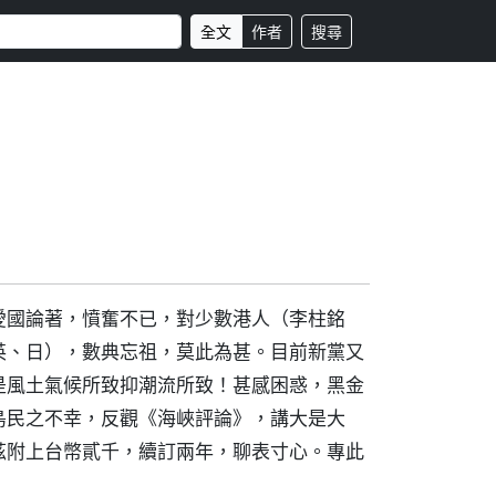
全文
作者
搜尋
愛國論著，憤奮不已，對少數港人（李柱銘
英、日），數典忘祖，莫此為甚。目前新黨又
是風土氣候所致抑潮流所致！甚感困惑，黑金
島民之不幸，反觀《海峽評論》，講大是大
茲附上台幣貳千，續訂兩年，聊表寸心。專此