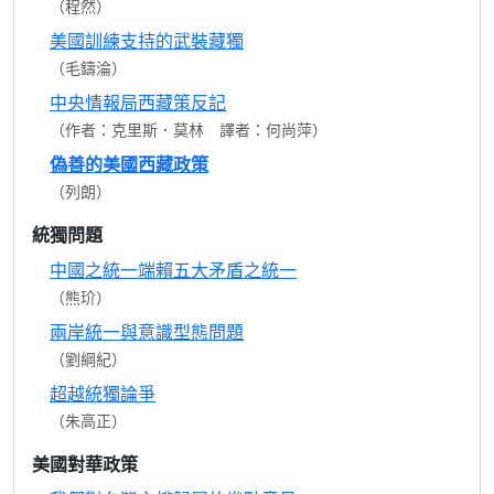
（程然）
美國訓練支持的武裝藏獨
（毛鑄淪）
中央情報局西藏策反記
（作者：克里斯．莫林 譯者：何尚萍）
偽善的美國西藏政策
（列朗）
統獨問題
中國之統一端賴五大矛盾之統一
（熊玠）
兩岸統一與意識型態問題
（劉綱紀）
超越統獨論爭
（朱高正）
美國對華政策