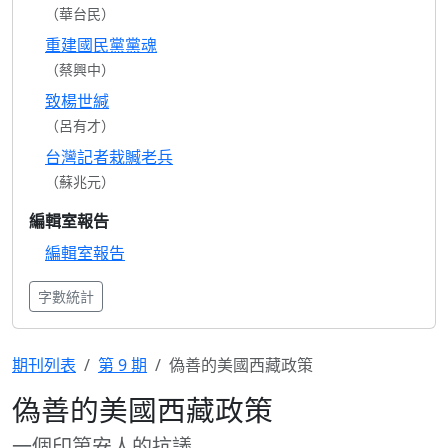
（華台民）
重建國民黨黨魂
（蔡興中）
致楊世緘
（呂有才）
台灣記者栽贓老兵
（蘇兆元）
編輯室報告
編輯室報告
字數統計
期刊列表
第 9 期
偽善的美國西藏政策
偽善的美國西藏政策
一個印第安人的抗議