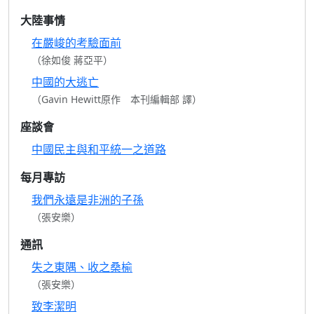
大陸事情
在嚴峻的考驗面前
（徐如俊 蔣亞平）
中國的大逃亡
（Gavin Hewitt原作 本刊編輯部 譯）
座談會
中國民主與和平統一之道路
每月專訪
我們永遠是非洲的子孫
（張安樂）
通訊
失之東隅、收之桑榆
（張安樂）
致李潔明