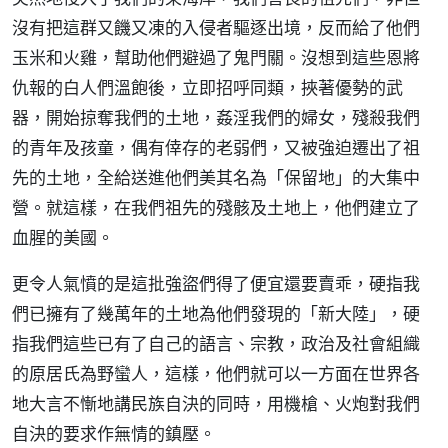
沒有把這群又饑又凍的入侵者驅逐出境，反而給了他們
玉米和火雞，幫助他們避過了鬼門關。沒想到這些恩將
仇報的白人們溫飽後，立即招呼同類，挾著優勢的武
器，開始掠奪我們的土地，姦淫我們的婦女，殘殺我們
的青年及孩童，偶有倖存的老弱們，又被強迫遷出了祖
先的土地，全給送進他們美其名為「保留地」的大集中
營。就這樣，在我們祖先的殘骸及土地上，他們建立了
血腥的美國。
更令人氣憤的是這批強盜們得了便宜還要賣乖，硬指我
們已擁有了幾萬年的土地為他們發現的「新大陸」，硬
指我們這些已有了自己的語言、宗教，政治及社會組織
的原居氏為野蠻人，這樣，他們就可以一方面在世界各
地大言不慚地講民族自決的同時，用機槍、火炮對我們
自決的要求作無情的鎮壓。