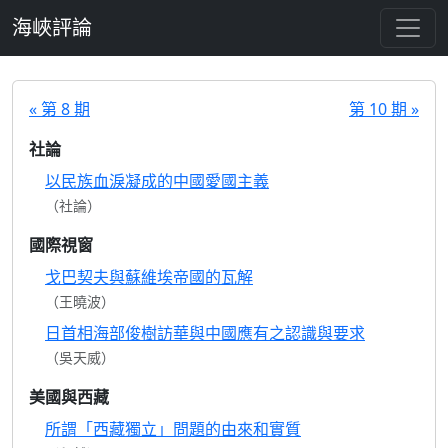
跳至主要內容
海峽評論
« 第 8 期
第 10 期 »
社論
以民族血淚凝成的中國愛國主義
（社論）
國際視窗
戈巴契夫與蘇維埃帝國的瓦解
（王曉波）
日首相海部俊樹訪華與中國應有之認識與要求
（吳天威）
美國與西藏
所謂「西藏獨立」問題的由來和實質