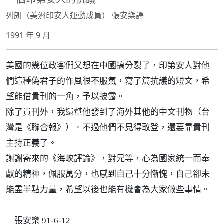
列朗（美洲印安人運動成員） 張安樂譯
1991 年 9 月
美國的幾位政客們又想在中國搞分裂了，印第安人對他
們這種偽君子的作風很不服氣，寫了篇抗議的短文，希
望能借貴刊的一角，予以披露。
除了貴刊外，我還幫他發到了海外其他的中文刊物（台
灣是《聯合報》）。不過他們不見得敢登，還要靠貴刊
主持正義了。
謝謝寄來的《海峽評論》，對兄等，心為國家統一而奉
獻的精神，佩服萬分，也感到自己十分慚愧，自己卻未
能盡半點力量，希望以後也能有機會為大家做些事情。
張安樂 91-6-12