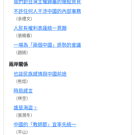
我們對台灣主權歸屬的幾點意見
不許任何人干涉中國的內部事務
（余禮文）
人民有權利表達統一意願
（張曉春）
一場為「兩個中國」造勢的會議
（趙統）
兩岸關係
也談民族感情與中國前途
（熊炬）
時局感言
（林空）
誰是海盜﹖
（張潤冬）
中國的「教師節」宜率先統一
（平山）