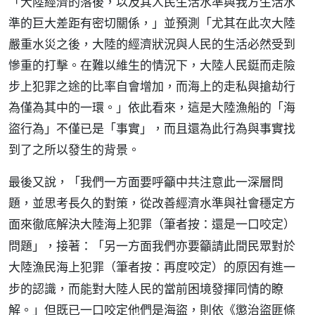
「大陸經濟的落後，以及其人民生活水準與我方生活水
準的巨大差距有密切關係，」並預測「尤其在此次大陸
嚴重水災之後，大陸的經濟狀況與人民的生活必然受到
慘重的打擊。在難以維生的情況下，大陸人民鋌而走險
步上犯罪之途的比率自會增加，而海上的走私與搶劫行
為僅為其中的一環。」依此看來，這是大陸漁船的「海
盜行為」不僅已是「事實」，而且還為此行為與事實找
到了之所以發生的背景。
最後又說，「我們一方面要呼籲中共注意此一深層問
題，並思考長久的對策，從改善經濟水準與社會穩定方
面來徹底解決大陸海上犯罪（
）
筆者按：還是一口咬定
問題」，接著：「另一方面我們亦要籲請此間民眾對於
大陸漁民海上犯罪（
）的原因有進一
筆者按：再度咬定
步的認識，而能對大陸人民的當前困境發揮同情的瞭
解。」但既已一口咬定他們是海盜，則依《懲治盜匪條