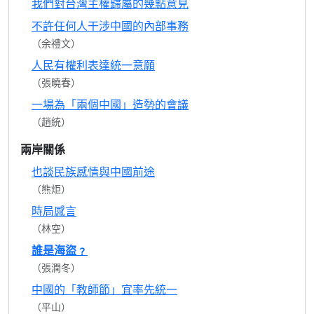
我們對台灣主權歸屬的幾點意見
不許任何人干涉中國的內部事務
（余禮文）
人民有權利表達統一意願
（張曉春）
一場為「兩個中國」造勢的會議
（趙統）
兩岸關係
也談民族感情與中國前途
（熊炬）
時局感言
（林空）
誰是海盜﹖
（張潤冬）
中國的「教師節」宜率先統一
（平山）