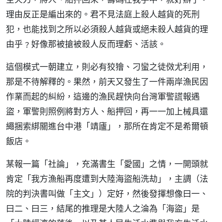
理由反正是編出來的。君不見法庭上殺人越貨的死刑
犯，也能找到之所以必須殺人越貨或絕未殺人越貨的理
由乎﹖好像那被搶被殺人反而理虧、活該。
這個模式一朝建立，則必有狡獪、刁蠻之徒傚尤利用，
那是不待解釋的。果然，前天又發生了一件兩岸漁民因
作業而起的糾紛，這邊的漁民趕快向台灣軍警謊報遇
盜，軍警則照例將對方人、船押回，再一一加上械具還
繩捆索綁關進台中港「靖廬」，那所在肯定不是希爾頓
飯店。
某報一篇「社論」，充滿書生「愛國」之情，一開頭就
肯定「我方漁船再度遭到大陸海盜船洗劫」，主調（法
院的判決書叫做「主文」）定好，然後發揮想像曰一、
曰二、曰三，結尾的推理是大陸人之淪為「海盜」是