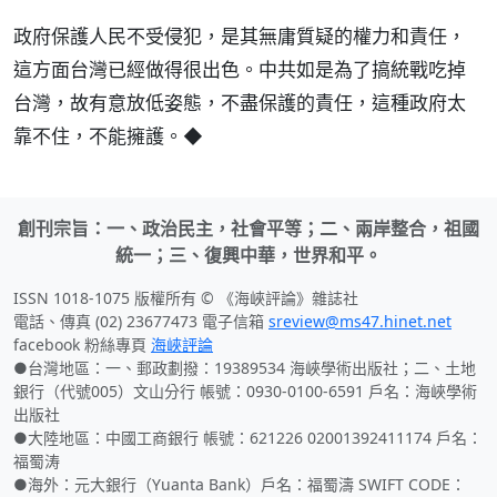
政府保護人民不受侵犯，是其無庸質疑的權力和責任，
這方面台灣已經做得很出色。中共如是為了搞統戰吃掉
台灣，故有意放低姿態，不盡保護的責任，這種政府太
靠不住，不能擁護。◆
創刊宗旨：一、政治民主，社會平等；二、兩岸整合，祖國
統一；三、復興中華，世界和平。
ISSN 1018-1075 版權所有 © 《海峽評論》雜誌社
電話、傳真 (02) 23677473 電子信箱
sreview@ms47.hinet.net
facebook 粉絲專頁
海峽評論
●台灣地區：一、郵政劃撥：19389534 海峽學術出版社；二、土地
銀行（代號005）文山分行 帳號：0930-0100-6591 戶名：海峽學術
出版社
●大陸地區：中國工商銀行 帳號：621226 02001392411174 戶名：
福蜀涛
●海外：元大銀行（Yuanta Bank）戶名：福蜀濤 SWIFT CODE：