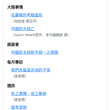
大陸事情
在嚴峻的考驗面前
（徐如俊 蔣亞平）
中國的大逃亡
（Gavin Hewitt原作 本刊編輯部 譯）
座談會
中國民主與和平統一之道路
每月專訪
我們永遠是非洲的子孫
（張安樂）
通訊
失之東隅、收之桑榆
（張安樂）
致李潔明