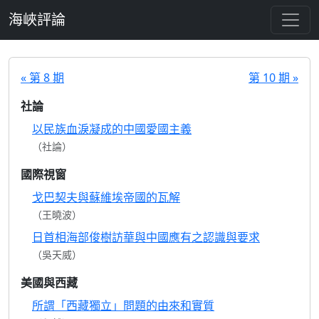
跳至主要內容
海峽評論
« 第 8 期
第 10 期 »
社論
以民族血淚凝成的中國愛國主義
（社論）
國際視窗
戈巴契夫與蘇維埃帝國的瓦解
（王曉波）
日首相海部俊樹訪華與中國應有之認識與要求
（吳天威）
美國與西藏
所謂「西藏獨立」問題的由來和實質