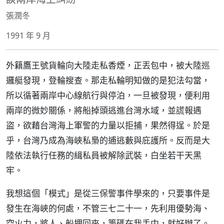
張潤冬
1991 年 9 月
外籍鷹王號貨輪向大陸走私香煙，正丟包中，被大陸巡
邏艇發現，登輪搜查。那走私輪明知做的是犯法勾當，
所以循著兩岸中心線航行與停泊，一旦被發現，便利用
兩岸的微妙關係，將船掉頭逃進台灣水域，並謊報遇
盜，欲藉台灣海上軍警的力量以拒捕，果然得逞。於是
乎，台灣乃成為海峽私梟的逋逃藪與庇護所。反而是大
陸依法執行任務的緝私員被解除武裝，白坐若干天黑
牢。
我想這個「模式」是從三保警事件學來的，只要事件是
發生在海峽的何處，不管三七二十一，先利用優勢海、
空火力，將人、船押回來，籌碼在我手中，就好辦了。