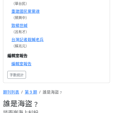
（華台民）
重建國民黨黨魂
（蔡興中）
致楊世緘
（呂有才）
台灣記者栽贓老兵
（蘇兆元）
編輯室報告
編輯室報告
字數統計
期刊列表
第 9 期
誰是海盜﹖
誰是海盜﹖
談兩岸海上糾紛