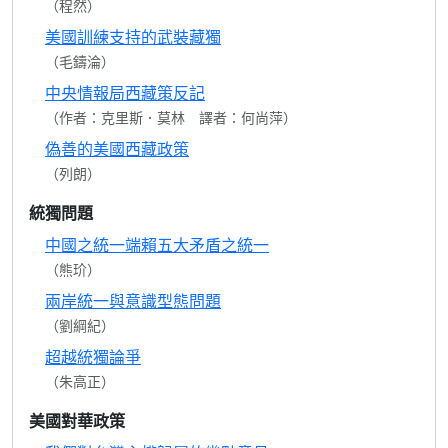
（程然）
美國訓練支持的武裝藏獨
（毛鑄淪）
中央情報局西藏策反記
（作者：克里斯．莫林 譯者：何尚萍）
偽善的美國西藏政策
（列朗）
統獨問題
中國之統一端賴五大矛盾之統一
（熊玠）
兩岸統一與意識型態問題
（劉綱紀）
超越統獨論爭
（朱高正）
美國對華政策