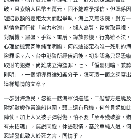
破，且索賠人民幣五萬元，固不能遽予採信。但既係因
理賠數額的差距太大而起爭執，海上又無法院，對方一
時情急而行使「自力救濟」，擄人為質、復奪取電視、
對講機、羅盤、手錶、電扇、錄放影機，行為雖不法，
心理動機實甚單純而明顯，何能遽認定為唯一死刑的海
盜罪呢﹖六、台中港警所經偵訊後，初步認為只是恐嚇
取財的犯嫌，尚難成立海盜罪。七、「偏聽則暗，兼聽
則明」，一個領導輿論知識分子，怎可憑一面之詞寫出
這樣煽情的文章﹖
一群討海漁民，忽被一艘海軍偵巡艦、二艘警方巡艇及
附近數艘作業漁船包圍，頭上還有飛機，何曾見過如此
陣仗，加上人又被子彈射傷，怕不要「至今殘破膽，猶
有未招魂」，莫說同胞，休語親情，基於單純人道，何
忍遽發此致人於死之言。同情乎﹖