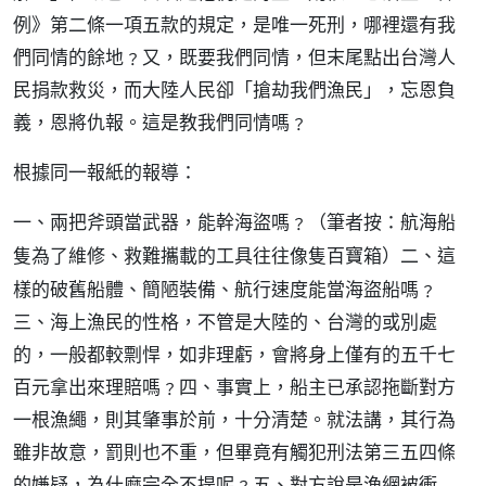
例》第二條一項五款的規定，是唯一死刑，哪裡還有我
們同情的餘地﹖又，既要我們同情，但末尾點出台灣人
民捐款救災，而大陸人民卻「搶劫我們漁民」，忘恩負
義，恩將仇報。這是教我們同情嗎﹖
根據同一報紙的報導：
一、兩把斧頭當武器，能幹海盜嗎﹖（
筆者按：航海船
）二、這
隻為了維修、救難攜載的工具往往像隻百寶箱
樣的破舊船體、簡陋裝備、航行速度能當海盜船嗎﹖
三、海上漁民的性格，不管是大陸的、台灣的或別處
的，一般都較剽悍，如非理虧，會將身上僅有的五千七
百元拿出來理賠嗎﹖四、事實上，船主已承認拖斷對方
一根漁繩，則其肇事於前，十分清楚。就法講，其行為
雖非故意，罰則也不重，但畢竟有觸犯刑法第三五四條
的嫌疑，為什麼完全不提呢﹖五、對方說是漁網被衝