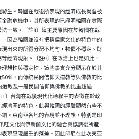
裡發生。韓國在戰後所表現的經濟成長就曾被
的東亞金融危機中，其所表現的已證明韓國在實際
看法一致。
這主要原因在於韓國在戰
〔註8〕
」。因為韓國並沒有把穩儒家文化的特色中的
表現出來的所得分配不均勻，物價不穩定、財
高等經濟現象。
在政治上也是如此，
〔註9〕
治理想性與穩定性。這些事實充分顯示在於其
50%，而傳統民間信仰天道教等與佛教的比
的道教及一般民間信仰與佛教的比重超過
台灣在戰後現代化過程中的表徵在於政
11〕
化經濟圈的特色，此與韓國的經驗顯然有些不
不錯。東南亞各地的表現並不理想，特別是印
印尼爪哇文化與伊斯蘭文化的融合與協調後所產
的表現呈現嚴重的落差。因此印尼在此次東亞