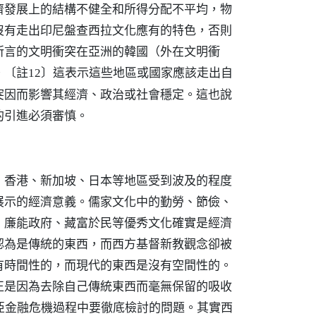
濟發展上的結構不健全和所得分配不平均，物
沒有走出印尼盤查西拉文化應有的特色，否則
所言的文明衝突在亞洲的韓國（外在文明衝
。
這表示這些地區或國家應該走出自
〔註12〕
突因而影響其經濟、政治或社會穩定。這也說
的引進必須審慎。
、香港、新加坡、日本等地區受到波及的程度
展示的經濟意義。儒家文化中的勤勞、節儉、
、廉能政府、藏富於民等優秀文化確實是經濟
認為是傳統的東西，而西方基督新教觀念卻被
有時間性的，而現代的東西是沒有空間性的。
正是因為去除自己傳統東西而毫無保留的吸收
亞金融危機過程中要徹底檢討的問題。其實西