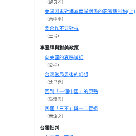
（魏良才）
美國因素對海峽兩岸關係的影響與制約(上)
（黃中平）
要合作不要對抗
（士弓）
李登輝與對美政策
向美國的哀鳴喊話
（夏桐）
台灣當局最後的幻想
（沈己堯）
回到「一個中國」的原點
（吳瓊恩）
四個「三不」與一二管道
（黃企之）
台獨批判