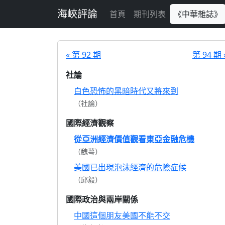
跳至主要內容
海峽評論
首頁
期刊列表
《中華雜誌》
« 第 92 期
第 94 期 
社論
白色恐怖的黑暗時代又將來到
（社論）
國際經濟觀察
從亞洲經濟價值觀看東亞金融危機
（魏萼）
美國已出現泡沫經濟的危險症候
（邱毅）
國際政治與兩岸關係
中國這個朋友美國不能不交