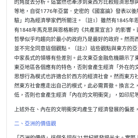
的角度去分析。這當然也牽涉到東西方比較經濟思想
等地，自從1776年亞當．史密的《國富論》發表以
驗」均為經濟學家們所關注。
雖然有1845
〔註1〕
有1848年馬克思與恩格斯的《共產黨宣言》的影響
哲學似乎均趨向於最小的政府乃是最好的政府。然而
並不完全同意這個觀點。
這些觀點與東方的亞
〔註2〕
中家長式的領導有些差別。此次東亞金融危機顯示了
東亞地區各個應有的特色，否則會產生經濟「外在的
思想行為模式也許適合於西方的經濟社會。然而東方
然東方社會應走出自己的模式，此必需貫徹。換言之
低，否則也會產生經濟「內在的文明衝突」，如印尼
上述外在、內在的文明衝突均產生了經濟發展的偏差
二、亞洲的價值觀
「亞洲的價值」這個名詞在21世紀將發揚光大。實際