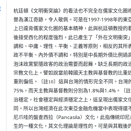
號
杭廷頓《文明衝突論》的看法也不完全在儒家文化圈
譽為漢江奇跡，令人敬佩。可是在1997-1998年
上已違背儒家文化圈的基本精神，此與杭廷頓教授的
後接受西化的程度強烈，此已產生了「外在文明衝突
調和、中庸、理性、平衡、正義等原則，相反的其所
政不平衡、內外債不調和，特別是中長期外債比例過
泡沫政黨緊隨政客的政治需要而起舞，缺乏長期的政
宗教文化上。譬如說當前韓國天主教與基督教的比重近
重則偏低。
這與台灣的情形完全不同。台灣
〔註10〕
75%，而天主教與基督教則分別為1.8%與1.4%。
〔註
治穩定，社會穩定與經濟穩定之上，這呈現出儒家文
同。所以台灣經濟在此次東亞金融危機當中表現得還
尼爪哇的盤查西拉（Pancasila）文化，此指傳統
生的一種文化，其文化理論是理性的。可是與其戰後