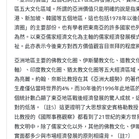
區五大文化區域。所謂的亞洲價值只能明確的說是指
港、新加坡、韓國等五個地區，這也包括1978年以
濟圈」的主要部份。也有學者把東南亞的許多國家也
為然。以東亞儒家經濟文化為主軸的儒家經濟發展模式
祉。此亦表示今後東方對西方價值觀盲目崇拜的程度
亞洲地區主要的佛教文化圈、伊斯蘭教文化、道教文
軸）、印度教文化圈、猶太教文化圈等五大經濟區域
為亮麗。約翰．奈斯比教授在其《亞洲大趨勢》的著作
生產僅佔當時世界的4%，而30年後的1996年此地區
個統計數凸顯了東亞地區戰後經濟發展的驚人成就，
對的低落。
這更證明了大思想家史賓格勒教授
〔註5〕
比教授的《國際事務觀察》都看到了21世紀的東方世
教文明中，除了儒家文化以外，其他的佛教文化、伊
實面都多少與市場經濟發展的原則相違背。
〔註7〕