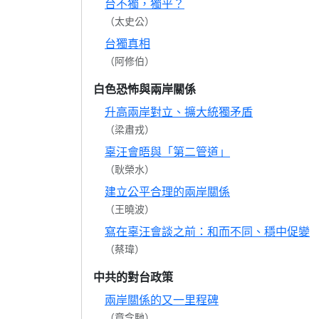
台不獨，獨乎？
（太史公）
台獨真相
（阿修伯）
白色恐怖與兩岸關係
升高兩岸對立、擴大統獨矛盾
（梁肅戎）
辜汪會晤與「第二管道」
（耿榮水）
建立公平合理的兩岸關係
（王曉波）
寫在辜汪會談之前：和而不同、穩中促變
（蔡瑋）
中共的對台政策
兩岸關係的又一里程碑
（章念馳）