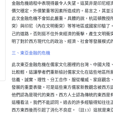
金融危機過程中表現得最令人失望。這莫非是印尼經
價欠穩定，外債繁重等因素所造成的。易言之，其並
此次金融危機不會如此嚴重。具體的說，杭廷頓教授
突）與印尼（內在文明衝突）等等地區或國家印驗了
己的道路，否則挺不住外來經濟的衝擊，產生文明衝
明了對於西方現代化的政治、經濟、社會等發展模式
三、東亞金融的危機
此次東亞金融危機在儒家文化圈裡的台灣、中國大陸
比較輕，這讓學者們重新檢討儒家文化在這些地區所
信義、誠實、理性、分工合作、服從權威、家庭觀念
發展的重要表徵。可是這些東方儒家新教觀念被西方
他們認為是現代的東西。西方人士認為傳統的東西是
這種看法，我們不能認同。過去的許多經驗得知往往
西方東西後而引起了消化不良症。
這就是東
〔註13〕