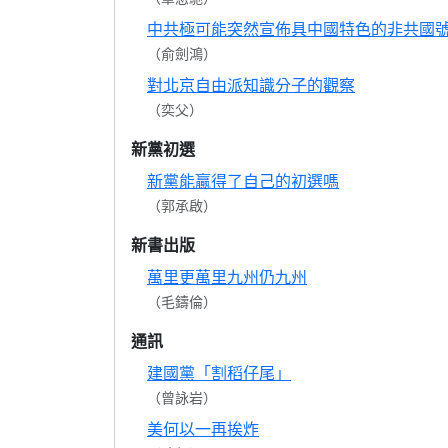
中共極可能突然宣佈具中國特色的非共國
（俞劍鴻）
對北京自由派知識分子的觀察
（奕父）
新黨初選
新黨能贏得了自己的初選嗎
（郭承啟）
新書出版
萬里更萬里九州仍九州
（毛鑄倫）
通訊
建國黨「割稻仔尾」
（曾詠岩）
美何以一再挨炸