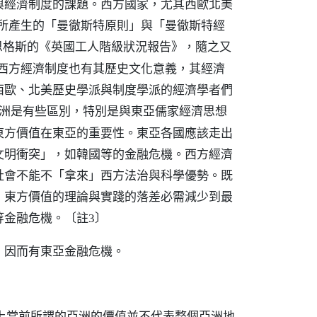
與經濟制度的課題。西方國家，尤其西歐北美
後所產生的「曼徹斯特原則」與「曼徹斯特經
年恩格斯的《英國工人階級狀況報告》，隨之又
。西方經濟制度也有其歷史文化意義，其經濟
西歐、北美歷史學派與制度學派的經濟學者們
洲是有些區別，特別是與東亞儒家經濟思想
東方價值在東亞的重要性。東亞各國應該走出
文明衝突」，如韓國等的金融危機。西方經濟
社會不能不「拿來」西方法治與科學優勢。既
，東方價值的理論與實踐的落差必需減少到最
等金融危機。
〔註3〕
，因而有東亞金融危機。
上當前所謂的亞洲的價值並不代表整個亞洲地