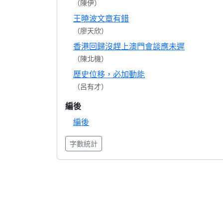
（陳伊）
王曉波文章有錯
（廖天欣）
香港回歸沒趕上澳門會談應未遲
（陳北機）
歷史位移，必加動能
（呂有才）
編後
編後
字數統計