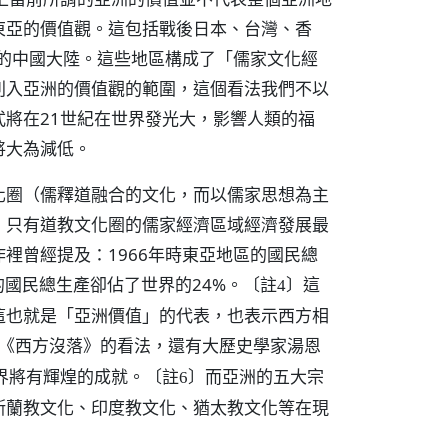
東亞的價值觀。這包括戰後日本、台灣、香
後的中國大陸。這些地區構成了「儒家文化經
列入亞洲的價值觀的範圍，這個看法我們不以
將在21世紀在世界發光大，影響人類的福
將大為減低。
化圈（儒釋道融合的文化，而以儒家思想為主
，只有道教文化圈的儒家經濟區域經濟發展最
裡曾經提及：1966年時東亞地區的國民總
的國民總生產卻佔了世界的24%。
這
〔註4〕
這也就是「亞洲價值」的代表，也表示西方相
《西方沒落》的看法，還有大歷史學家湯恩
界將有輝煌的成就。
而亞洲的五大宗
〔註6〕
斯蘭教文化、印度教文化、猶太教文化等在現