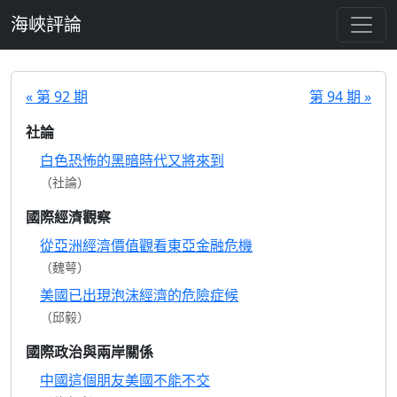
跳至主要內容
海峽評論
« 第 92 期
第 94 期 »
社論
白色恐怖的黑暗時代又將來到
（社論）
國際經濟觀察
從亞洲經濟價值觀看東亞金融危機
（魏萼）
美國已出現泡沫經濟的危險症候
（邱毅）
國際政治與兩岸關係
中國這個朋友美國不能不交