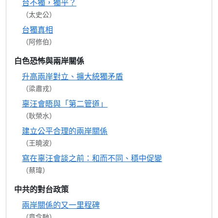
台不獨，獨乎？
（太史公）
台獨真相
（阿修伯）
白色恐怖與兩岸關係
升高兩岸對立、擴大統獨矛盾
（梁肅戎）
辜汪會晤與「第二管道」
（耿榮水）
建立公平合理的兩岸關係
（王曉波）
寫在辜汪會談之前：和而不同、穩中促變
（蔡瑋）
中共的對台政策
兩岸關係的又一里程碑
（章念馳）