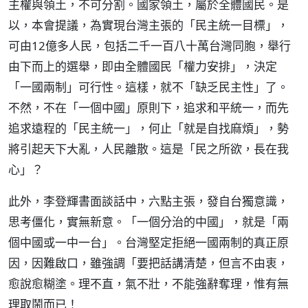
主權與領土，不可分割。國家領土，屬於全體國民。是
以，本會提議，為實現台灣主張的「民主統一目標」，
可由12億多人民，包括二千一百八十萬台灣同胞，舉行
由下而上的選舉，即由全體國民「權力安排」，決定
「一國兩制」可行性。這樣，就不「缺乏民主性」了。
不然，不在「一個中國」原則下，追求和平統一，而先
追求遠程的「民主統一」，何止「就是自找麻煩」，勢
將引起天下大亂，人民離散。這是「民之所欲，長在我
心」？
此外，李登輝書面談話中，六點主張，發自台獨意識，
思考僵化，實無新意。「一個分治的中國」，就是「兩
個中國或一中一台」。台灣堅定拒絕一國兩制的真正原
因，因難啟口，雖強調「要把話講清楚，但言不由衷，
愈說愈糊塗。理不直，氣不壯，不能強辭奪理，惟有無
理取鬧而已！