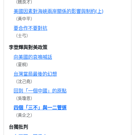
（魏良才）
美國因素對海峽兩岸關係的影響與制約(上)
（黃中平）
要合作不要對抗
（士弓）
李登輝與對美政策
向美國的哀鳴喊話
（夏桐）
台灣當局最後的幻想
（沈己堯）
回到「一個中國」的原點
（吳瓊恩）
四個「三不」與一二管道
（黃企之）
台獨批判