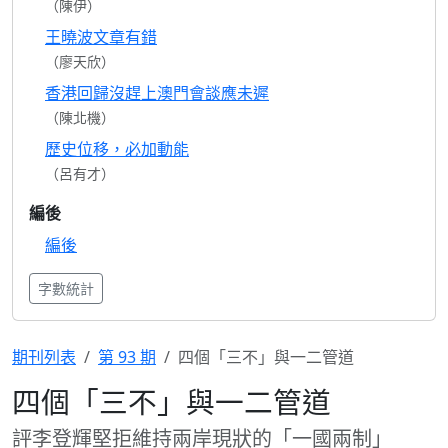
（陳伊）
王曉波文章有錯
（廖天欣）
香港回歸沒趕上澳門會談應未遲
（陳北機）
歷史位移，必加動能
（呂有才）
編後
編後
字數統計
期刊列表
第 93 期
四個「三不」與一二管道
四個「三不」與一二管道
評李登輝堅拒維持兩岸現狀的「一國兩制」