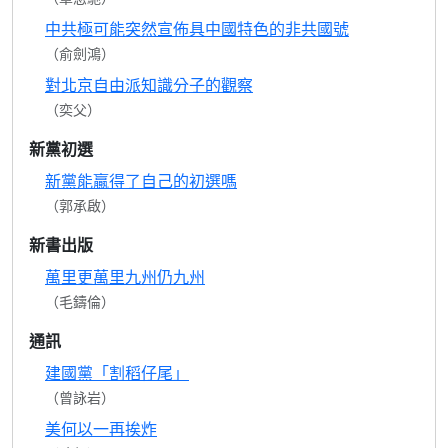
中共極可能突然宣佈具中國特色的非共國號
（俞劍鴻）
對北京自由派知識分子的觀察
（奕父）
新黨初選
新黨能贏得了自己的初選嗎
（郭承啟）
新書出版
萬里更萬里九州仍九州
（毛鑄倫）
通訊
建國黨「割稻仔尾」
（曾詠岩）
美何以一再挨炸