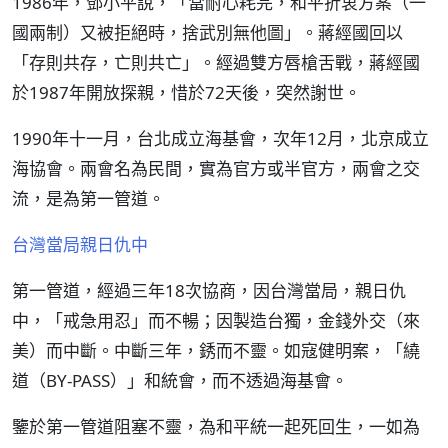
1986年，鄧小平說，「當耐心耗完，和平折衷方案（一
國兩制）又被拒絕時，捨武別無他圖」。蔣經國回以
「存則共存，亡則共亡」。經過雙方唇槍舌戰，蔣經國
於1987年開放探親，惜於72天後，突然謝世。
1990年十一月，台北成立海基會，次年12月，北京成立
海協會。兩會名為民間，實為官方或半官方，兩會之交
流，是為第一管道。
台灣當局親日仇中
第一管道，經過三年18次協商，因台灣當局，親日仇
中，「戒急用忍」而不暢；因製造台獨，金錢外交（來
美）而中斷。中斷三年，銹而不靈。如寇健明案，「繞
道（BY-PASS）」和統會，而不透過海基會。
鑒於第一管道阻塞不靈，為和平統一起死回生，一如為