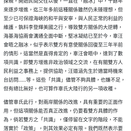
探親，開始民間交往以後，一直在「融冰」中，十餘年
來逐步增進，迄三年多前這種關係雖然仍未臻理想，但
至少已可保證海峽的和平與安寧，與人民正常的利益的
維護，孰料李登輝美國之行，導致雙方關係的大逆轉，
海基海協兩會溝通全面中斷，堅冰凝結已至於今，辜汪
會晤之融冰，似乎表示雙方有意使關係回復至三年半前
的情形，這當然是直得肯定的，辜汪會晤中，達到了數
項共識，即雙方增進非政治領域之交流，在有關雙方人
民利益之事務上，提供協助，汪道涵先生於適當時機來
台訪問……等。這些「共識」儘管不夠具體，也嫌不足，
但有總比無好，也可算作辜氏大陸行的另一項收穫。
儘管辜氏此行，對兩岸關係的改進，具有重要的正面作
用，但這項關係能否真正改進，仍要看雙方具體的作
為，倘若雙方之「共識」，僅停留在文字的階段，不能
落實於「政策」，則其效果必定有限。我們既然表示要