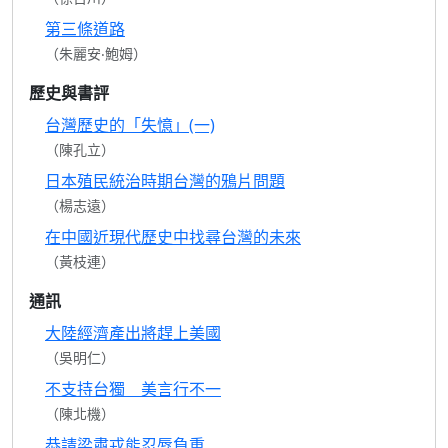
第三條道路
（朱麗安‧鮑姆）
歷史與書評
台灣歷史的「失憶」(一)
（陳孔立）
日本殖民統治時期台灣的鴉片問題
（楊志遠）
在中國近現代歷史中找尋台灣的未來
（黃枝連）
通訊
大陸經濟產出將趕上美國
（吳明仁）
不支持台獨 美言行不一
（陳北機）
恭請梁肅戎能忍辱負重