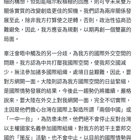
細的構想，但如能暗示較積極的回應，則可令未來雙方
關係實質的改變創造更佳的契機。我們認為兩岸關係發
展至此，除非我方打算使之逆轉，否則，政治性協商恐
難避免，因此，我方應妥為規劃，以期再創一個雙贏的
局面。
辜汪會晤中觸及的另一分歧，為我方的國際外交空間的
問題，我方認為中共打壓我國際空間，使我邦交國減
少，無法參加諸多國際組織，處境日益艱難，因此，要
對方網開一面。大陸則認為我方國際空間的日益緊縮，
是國際情勢發展的結果，今後此一趨勢仍將繼續，嚴格
說來，要大陸在外交上對我網開一面，完全不切實際，
主因是他們擔心台灣在國際上製造所謂「兩個中國」或
「一中一台」，為防患未然，他們絕不會停止反對台灣
以主權國家名義參加國際組織，對我方的若干主要邦交
國的「策反」活動，也不會中止。以目前的國際情勢與