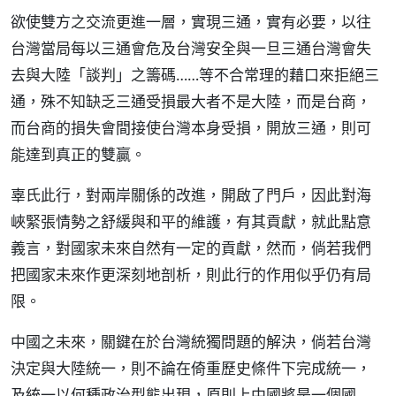
欲使雙方之交流更進一層，實現三通，實有必要，以往
台灣當局每以三通會危及台灣安全與一旦三通台灣會失
去與大陸「談判」之籌碼……等不合常理的藉口來拒絕三
通，殊不知缺乏三通受損最大者不是大陸，而是台商，
而台商的損失會間接使台灣本身受損，開放三通，則可
能達到真正的雙贏。
辜氏此行，對兩岸關係的改進，開啟了門戶，因此對海
峽緊張情勢之舒緩與和平的維護，有其貢獻，就此點意
義言，對國家未來自然有一定的貢獻，然而，倘若我們
把國家未來作更深刻地剖析，則此行的作用似乎仍有局
限。
中國之未來，關鍵在於台灣統獨問題的解決，倘若台灣
決定與大陸統一，則不論在倚重歷史條件下完成統一，
及統一以何種政治型態出現，原則上中國將是一個國