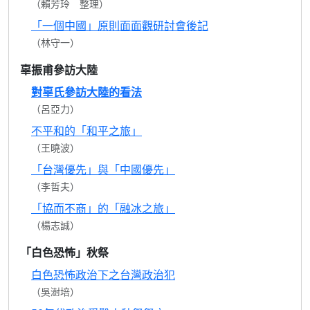
（賴芳玲 整理）
「一個中國」原則面面觀研討會後記
（林守一）
辜振甫參訪大陸
對辜氏參訪大陸的看法
（呂亞力）
不平和的「和平之旅」
（王曉波）
「台灣優先」與「中國優先」
（李哲夫）
「協而不商」的「融冰之旅」
（楊志誠）
「白色恐怖」秋祭
白色恐怖政治下之台灣政治犯
（吳澍培）