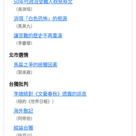
50年代政治受難人秋祭祭文
（吳澍培）
消弭「白色恐怖」的根源
（馬英九）
讓苦難的歷史不再重演
（李慶華）
北市選情
馬扁之爭的統獨因素
（郭承啟）
台獨批判
李總統對《文藝春秋》透露的訊息
（紐約《世界日報》）
海外散記
（阿修伯）
縱論台獨
（徐百川）