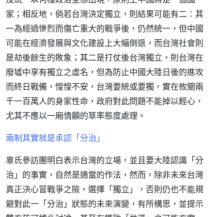
家；相反地，倘若台灣決定獨立，則結果可能有二：其
一為經過慘烈而傷亡重大的戰爭後，仍然統一，但中國
可能在經濟發展與文化建設上大幅倒退，而台灣社會則
是劫後餘生的敗象；其二是打仗後台灣獨立，則台灣在
廢墟中享有獨立之虛名，但為防止中國大陸日後的進攻
而終日戰備，惶惶不安，台灣要統或要獨，實在攸關兩
千一百萬人的身家性命，政府對此問題不能掉以輕心，
尤其不應以一廂情願的草率態度處理。
兩制其實就是承認「分治」
辜氏參訪團明白表示台灣的立場，並且要大陸認識「分
治」的事實，自然是適當的作法，然而，除非未來台灣
真正決心冒戰爭之險，選擇「獨立」，否則仍也不能規
避對此一「分治」狀態的未來演變，有所構思，並提示