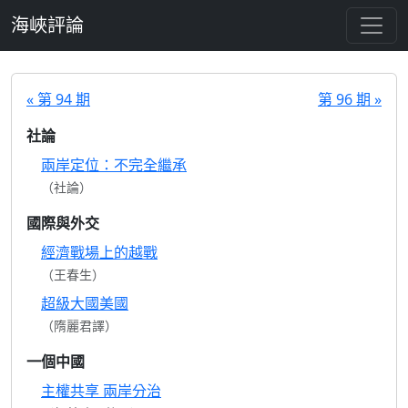
跳至主要內容
海峽評論
« 第 94 期
第 96 期 »
社論
兩岸定位：不完全繼承
（社論）
國際與外交
經濟戰場上的越戰
（王春生）
超級大國美國
（隋麗君譯）
一個中國
主權共享 兩岸分治