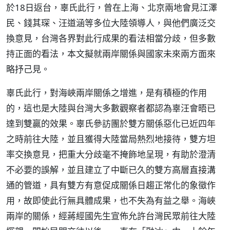
於18日返台，辜氏此行，曾在上海、北京兩地會見江澤
民、錢其琛、汪道涵等多位大陸領導人，與他們廣泛交
換意見，台灣各界對此行成果的看法相當分歧，但多數
持正面的看法，本文擬就兩岸關係與國家未來兩方面來
略抒己見。
辜氏此行，對海峽兩岸關係之增進，是有積極的作用
的，這也是大陸與台灣大多數觀察者都認為辜汪會晤已
達到雙贏的效果。辜氏參訪團於雙方關係惡化已近四年
之時前往大陸，並且獲得大陸當局熱烈地接待，雙方坦
率交換意見，把重大分歧毫不掩飾地呈現，有助於澄清
不必要的誤解，並且建立了中斷已久的雙方高層直接溝
通的管道，具有雙方有意促成關係日趨正常化的象徵作
用，故即使此行無具體成果，也不失為有益之舉。海峽
兩岸的關係，經蔣經國先生宣佈允許台灣民眾前往大陸