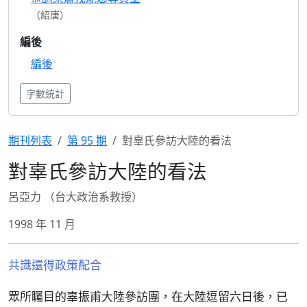
（紹唐）
編後
編後
字數統計
期刊列表
第 95 期
對辜氏參訪大陸的看法
對辜氏參訪大陸的看法
呂亞力 （台大政治系教授）
1998 年 11 月
共識還得政策配合
眾所矚目的辜振甫大陸參訪團，在大陸逗留六日後，已