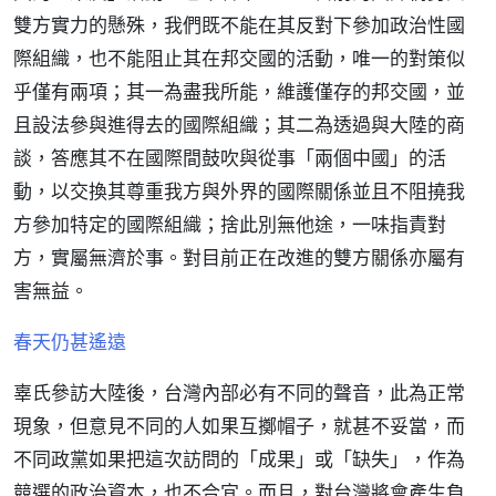
雙方實力的懸殊，我們既不能在其反對下參加政治性國
際組織，也不能阻止其在邦交國的活動，唯一的對策似
乎僅有兩項；其一為盡我所能，維護僅存的邦交國，並
且設法參與進得去的國際組織；其二為透過與大陸的商
談，答應其不在國際間鼓吹與從事「兩個中國」的活
動，以交換其尊重我方與外界的國際關係並且不阻撓我
方參加特定的國際組織；捨此別無他途，一味指責對
方，實屬無濟於事。對目前正在改進的雙方關係亦屬有
害無益。
春天仍甚遙遠
辜氏參訪大陸後，台灣內部必有不同的聲音，此為正常
現象，但意見不同的人如果互擲帽子，就甚不妥當，而
不同政黨如果把這次訪問的「成果」或「缺失」，作為
競選的政治資本，也不合宜。而且，對台灣將會產生負