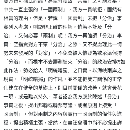
雙方皆可據此討論，甚至有獲致「共識」之可能方案。
中共一直主張的「一國兩制」，我方一貫峻拒，固然有
相當的理由，但是，若說「一國兩制」未把「分治」事
實列入考慮，則顯非正確的理解，倘若不計及「分
治」，又何必要「兩制」呢！我方一再強調「分治」事
實，空指責對方不察「分治」之謬，又不提處理此一情
勢未來發展的「對案」，不免會被人懷疑為欲永遠保持
「分治」，而根本不去籌劃結束「分治」的政治安排?!如
此作法，勢必給人「明統暗獨」之口實。以海峽兩岸之
現實，「明統暗獨」的作風，並不能把雙方關係的正常
化建立在健全的基礎上，則目前關係的改善，就會曇花
一現，或是難以持久。筆者認為我方應於陳述「分治」
事實之後，提出邦聯或聯邦等議，或者原則上接受「一
國兩制」，但對兩制之內容與實行一國兩制的條件與進
程，提出積極主張，當然，在辜汪會晤中尚不必提出詳