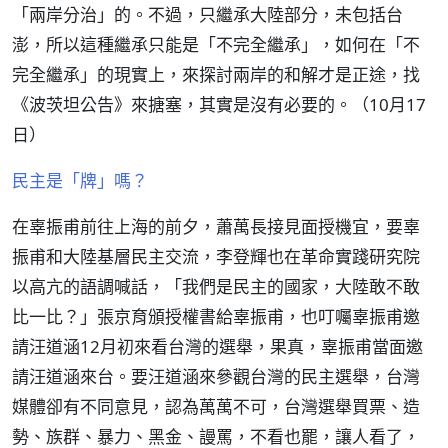
「兩岸分治」的。不過，只繼承大陸部分，未包括台
澎，所以這種繼承只能是「不完全繼承」，如何在「不
完全繼承」的現實上，來探討兩岸的和解才是正途，找
《波茨坦公告》來搪塞，其實是沒有必要的。（10月17
日）
民主是「牌」嗎？
在辜振甫前往上海的前夕，蕭萬長接見面授機宜，要辜
振甫和大陸基層民主交流，李登輝也在革命實踐研究院
以高亢的語調喊話，「我們是民主的國家，大陸敢不敢
比一比？」張京育頒授權書給辜振甫，也叮囑辜振甫邀
請汪道涵12月初來看台灣的選舉，果真，辜振甫當面邀
請汪道涵來台。要汪道涵來參觀台灣的民主選舉，台灣
媒體卻有不同意見，認為萬萬不可，台灣選舉買票、造
勢、族群、暴力、黑金、謾罵，不看也罷，讓人看了，