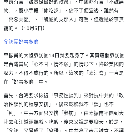
林肯有言「誠實是最好的政策」，中國亦有言「不誠無
物」，耍小手段「偷吃步」，佔不了便宜後，雖然有
「萬惡共匪」、「醜陋的支那人」可罵，但還是於事無
補的。（10月5日）
參訪團好事多磨
辜振甫的大陸參訪團14日就要起身了。其實這個參訪團
是台灣當局「心不甘，情不願」的情形下，恪於美國的
壓力，不得不成行的。所以，這次的「辜汪會」一直是
在「好事多磨」中。
首先，台灣要求恢復「事務性談判」來對抗中共的「政
治性談判的程序安排」，後來乾脆就不「談」也不
「判」，中共方面只安排「參訪」，由辜振甫率團到大
陸去和汪道涵聽戲、吃飯，後來又說是要聊天，於是，
「參訪」又變成了「會晤」。中共為了表示誠意，不讓