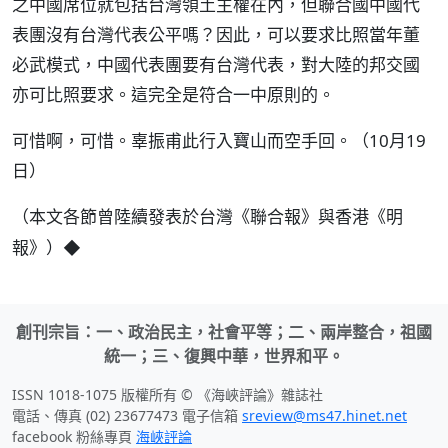
之中國席位就包括台灣領土主權在內，但聯合國中國代
表團沒有台灣代表公平嗎？因此，可以要求比照當年董
必武模式，中國代表團要有台灣代表，對大陸的邦交國
亦可比照要求。這完全是符合一中原則的。
可惜啊，可惜。辜振甫此行入寶山而空手回。（10月19
日）
（
本文各節曾陸續發表於台灣《聯合報》與香港《明
）◆
報》
創刊宗旨：一、政治民主，社會平等；二、兩岸整合，祖國
統一；三、復興中華，世界和平。
ISSN 1018-1075 版權所有 © 《海峽評論》雜誌社
電話、傳真 (02) 23677473 電子信箱
sreview@ms47.hinet.net
facebook 粉絲專頁
海峽評論