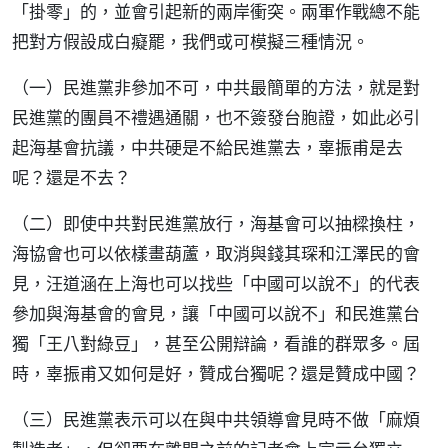
「掛零」的，並會引起新的兩岸衝突。兩軍作戰總不能
把對方假設成白癡罷，我們或可模擬三種情況。
（一）民進黨非參加不可，中共最簡單的方法，就是對
民進黨的團員不禮遇通關，也不簽發台胞證，如此必引
起海基會抗議，中共硬是不給民進黨去，辜振甫是去
呢？還是不去？
（二）即使中共對民進黨放行，海基會可以抽樑換柱，
海協會也可以依樣畫葫蘆，取消與錢其琛和江澤民的會
見，汪道涵在上海也可以找些「中國可以說不」的代表
參加與海基會的會見，讓「中國可以說不」和民進黨台
獨「王八對綠豆」，甚至公開辯論，看誰的群眾多。屆
時，辜振甫又如何是好，贊成台獨呢？還是贊成中國？
（三）民進黨表示可以在與中共領導會見時不做「麻煩