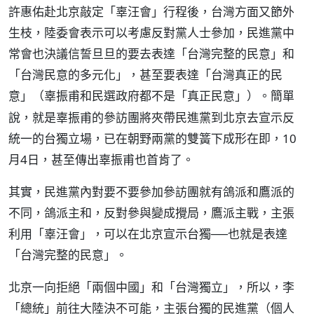
許惠佑赴北京敲定「辜汪會」行程後，台灣方面又節外
生枝，陸委會表示可以考慮反對黨人士參加，民進黨中
常會也決議信誓旦旦的要去表達「台灣完整的民意」和
「台灣民意的多元化」，甚至要表達「台灣真正的民
意」（
）。簡單
辜振甫和民選政府都不是「真正民意」
說，就是辜振甫的參訪團將夾帶民進黨到北京去宣示反
統一的台獨立場，已在朝野兩黨的雙簧下成形在即，10
月4日，甚至傳出辜振甫也首肯了。
其實，民進黨內對要不要參加參訪團就有鴿派和鷹派的
不同，鴿派主和，反對參與變成攪局，鷹派主戰，主張
利用「辜汪會」，可以在北京宣示台獨──也就是表達
「台灣完整的民意」。
北京一向拒絕「兩個中國」和「台灣獨立」，所以，李
「總統」前往大陸決不可能，主張台獨的民進黨（
個人