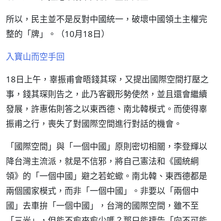
所以，民主並不是反對中國統一，破壞中國領土主權完
整的「牌」。（10月18日）
入寶山而空手回
18日上午，辜振甫會晤錢其琛，又提出國際空間打壓之
事，錢其琛則告之，此乃客觀形勢使然，並且還會繼續
發展，許惠佑則答之以東西德、南北韓模式。而使得辜
振甫之行，喪失了對國際空間進行對話的機會。
「國際空間」與「一個中國」原則密切相關，李登輝以
降台灣主流派，就是不信邪，將自己憲法和《國統綱
領》的「一個中國」避之若蛇蠍。南北韓、東西德都是
兩個國家模式，而非「一個中國」。非要以「兩個中
國」去車拚「一個中國」，台灣的國際空間，雖不至
「三光」，但能不愈來愈少嗎？那只能禱告「向不可能