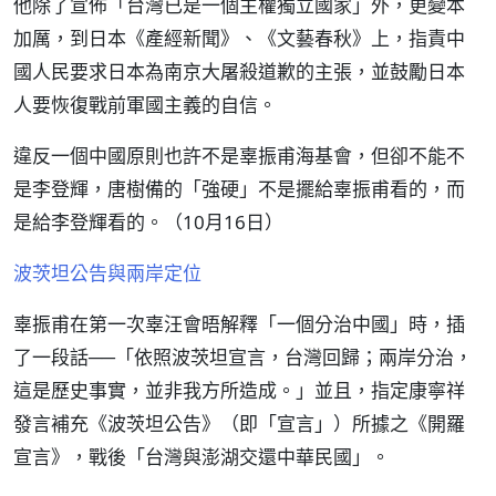
他除了宣佈「台灣已是一個主權獨立國家」外，更變本
加厲，到日本《產經新聞》、《文藝春秋》上，指責中
國人民要求日本為南京大屠殺道歉的主張，並鼓勵日本
人要恢復戰前軍國主義的自信。
違反一個中國原則也許不是辜振甫海基會，但卻不能不
是李登輝，唐樹備的「強硬」不是擺給辜振甫看的，而
是給李登輝看的。（10月16日）
波茨坦公告與兩岸定位
辜振甫在第一次辜汪會晤解釋「一個分治中國」時，插
了一段話──「依照波茨坦宣言，台灣回歸；兩岸分治，
這是歷史事實，並非我方所造成。」並且，指定康寧祥
發言補充《波茨坦公告》（即「宣言」）所據之《開羅
宣言》，戰後「台灣與澎湖交還中華民國」。