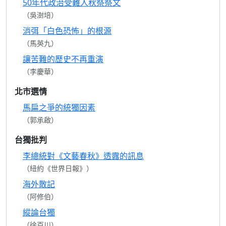
50年代政治受難人秋祭祭文
（吳澍培）
消弭「白色恐怖」的根源
（馬英九）
讓苦難的歷史不再重演
（李慶華）
北市選情
馬扁之爭的統獨因素
（郭承啟）
台獨批判
李總統對《文藝春秋》透露的訊息
（紐約《世界日報》）
海外散記
（阿修伯）
縱論台獨
（徐百川）