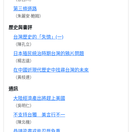
第三條道路
（朱麗安‧鮑姆）
歷史與書評
台灣歷史的「失憶」(一)
（陳孔立）
日本殖民統治時期台灣的鴉片問題
（楊志遠）
在中國近現代歷史中找尋台灣的未來
（黃枝連）
通訊
大陸經濟產出將趕上美國
（吳明仁）
不支持台獨 美言行不一
（陳北機）
恭請梁肅戎能忍辱負重