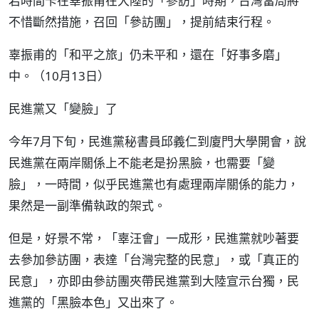
若時間卡在辜振甫在大陸的「參訪」時期，台灣當局將
不惜斷然措施，召回「參訪團」，提前結束行程。
辜振甫的「和平之旅」仍未平和，還在「好事多磨」
中。（10月13日）
民進黨又「變臉」了
今年7月下旬，民進黨秘書員邱義仁到廈門大學開會，說
民進黨在兩岸關係上不能老是扮黑臉，也需要「變
臉」，一時間，似乎民進黨也有處理兩岸關係的能力，
果然是一副準備執政的架式。
但是，好景不常，「辜汪會」一成形，民進黨就吵著要
去參加參訪團，表達「台灣完整的民意」，或「真正的
民意」，亦即由參訪團夾帶民進黨到大陸宣示台獨，民
進黨的「黑臉本色」又出來了。