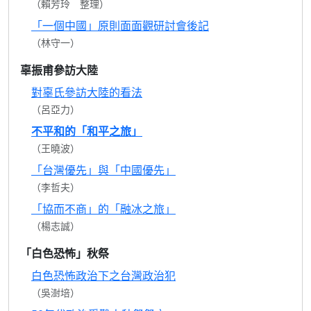
（賴芳玲 整理）
「一個中國」原則面面觀研討會後記
（林守一）
辜振甫參訪大陸
對辜氏參訪大陸的看法
（呂亞力）
不平和的「和平之旅」
（王曉波）
「台灣優先」與「中國優先」
（李哲夫）
「協而不商」的「融冰之旅」
（楊志誠）
「白色恐怖」秋祭
白色恐怖政治下之台灣政治犯
（吳澍培）