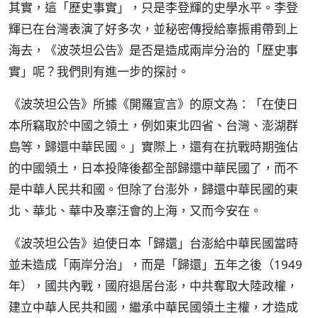
其實，這「歷史事實」，只是李登輝的史學水平。李登
輝已在台灣表演了好多次，並秘密傳授給辜振甫帶到上
海去，《波茨坦公告》是否是造成兩岸分治的「歷史事
實」呢？我們則有進一步的探討。
《波茨坦公告》所據《開羅宣言》的原文為：「在使日
本所竊取於中國之領土，例如東北四省、台灣、澎湖群
島等，歸還中華民國。」實際上，還有在抗戰時期強佔
的中國領土，日本投降後都全部歸還中華民國了，而不
是中華人民共和國。但除了台澎外，歸還中華民國的東
北、華北、華中及辜汪會的上海，又而今安在。
《波茨坦公告》迫使日本「歸還」台澎給中華民國當時
並未造成「兩岸分治」，而是「歸還」五年之後（1949
年），國共內戰，國府退居台澎，中共奪取大陸政權，
建立中華人民共和國，繼承中華民國領土主權，才造成