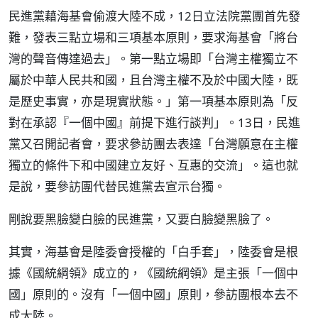
民進黨藉海基會偷渡大陸不成，12日立法院黨團首先發
難，發表三點立場和三項基本原則，要求海基會「將台
灣的聲音傳達過去」。第一點立場即「台灣主權獨立不
屬於中華人民共和國，且台灣主權不及於中國大陸，既
是歷史事實，亦是現實狀態。」第一項基本原則為「反
對在承認『一個中國』前提下進行談判」。13日，民進
黨又召開記者會，要求參訪團去表達「台灣願意在主權
獨立的條件下和中國建立友好、互惠的交流」。這也就
是說，要參訪團代替民進黨去宣示台獨。
剛說要黑臉變白臉的民進黨，又要白臉變黑臉了。
其實，海基會是陸委會授權的「白手套」，陸委會是根
據《國統綱領》成立的，《國統綱領》是主張「一個中
國」原則的。沒有「一個中國」原則，參訪團根本去不
成大陸。