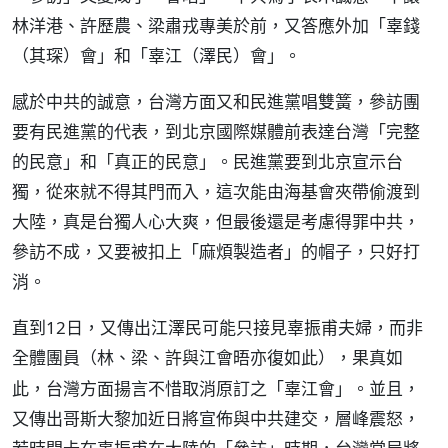
林洋港、許歷農、梁肅戎專美於前，又答應外加「辜錢
（其琛）會」和「辜江（澤民）會」。
感於中共的誠意，台灣方面又和民進黨唱雙簧，參訪團
要有民進黨的代表，到北京國際媒體前表達台灣「完整
的民意」和「真正的民意」。民進黨要到北京宣示台
獨，從來就不得其門而入，這次能由海基會夾帶偷渡到
大陸，真是台獨人心大爽，但最後還是考慮得罪中共，
參訪不成，又要被扣上「麻煩製造者」的帽子，只好打
消。
直到12日，又傳出江澤民可能只接見辜振甫夫婦，而非
全體團員（
），果真如
林、梁、許與江會晤亦復如此
此，台灣方面揚言不惜取消原訂之「辜江會」。並且，
又傳出哥斯大黎加近日將宣佈與中共建交，層峰震怒，