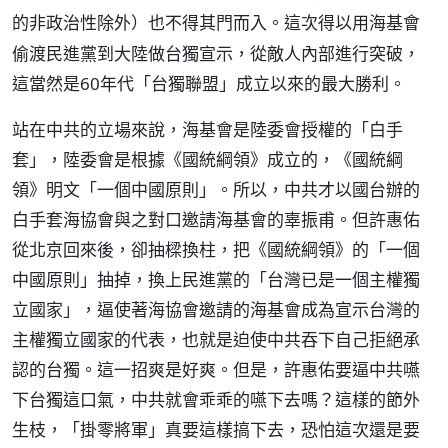
）也不得其門而入。這次得以用海基會
的非政治性除外
偷渡民進黨到大陸做台獨宣示，從敵人內部進行突破，
這當然是60年代「台獨聯盟」成立以來的最大勝利。
站在中共的立場來說，海基會是陸委會授權的「白手
套」，陸委會是根據《國統綱領》成立的，《國統綱
領》明文「一個中國原則」。所以，中共才以國台辦的
白手套海協會與之對口邀請海基會的辜振甫。但許惠佑
從北京回來後，卻抽樑換柱，把《國統綱領》的「一個
中國原則」抽掉，換上民進黨的「台灣已是一個主權獨
立國家」，逼使著海協會邀請的海基會成為宣示台灣的
主權獨立國家的代表，也就是迫使中共吞下自己拒絕承
認的台獨。這一招爽是好爽。但是，許惠佑要逼中共嚥
下台獨這口氣，中共就會乖乖的嚥下去嗎？這樣的節外
生枝，「掛零將軍」真要這樣搞下去，恐怕這次還是要