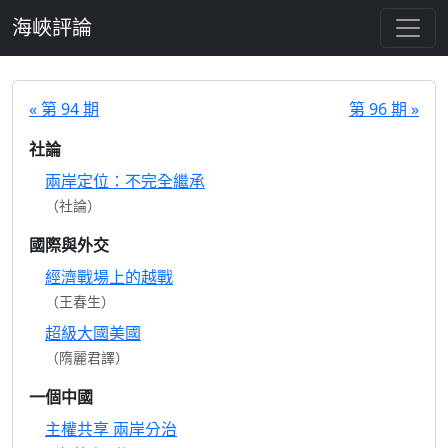
跳至主要內容
海峽評論
« 第 94 期
第 96 期 »
社論
兩岸定位：不完全繼承
（社論）
國際與外交
經濟戰場上的越戰
（王春生）
超級大國美國
（隋麗君譯）
一個中國
主權共享 兩岸分治