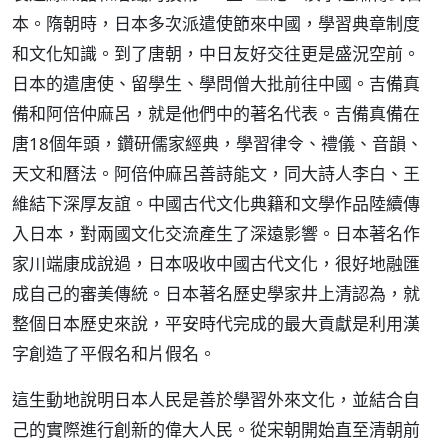
本。隋朝時，日本多次派遣使節來中國，學習典章制度
和文化知識。到了唐朝，中日友好交往更是盛況空前。
日本的遣唐使、留學生、學問僧大批前往中國。吉備真
備和阿倍仲麻呂，就是他們中的著名代表。吉備真備在
唐18個年頭，鑽研儒家經典，學習律令、禮儀、音韻、
天文和曆法。阿倍仲麻呂善詩能文，同大詩人李白、王
維結下深厚友誼。中國古代文化典籍和文學作品陸續傳
入日本，對兩國文化交流產生了深遠影響。日本著名作
家川端康成說過，日本吸收中國古代文化，很好地融匯
成自己的審美傳統。日本著名歷史學家井上清認為，就
整個日本歷史來說，平安時代完成的最大貢獻是利用漢
字創造了平假名和片假名。
這生動地說明日本人民是善於學習外來文化，並結合自
己的實際進行創新的偉大人民。從宋朝開始直至清朝前