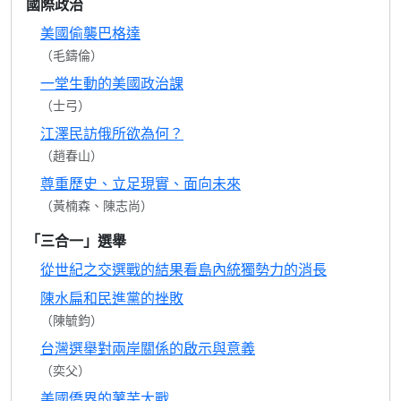
國際政治
美國偷襲巴格達
（毛鑄倫）
一堂生動的美國政治課
（士弓）
江澤民訪俄所欲為何？
（趙春山）
尊重歷史、立足現實、面向未來
（黃楠森、陳志尚）
「三合一」選舉
從世紀之交選戰的結果看島內統獨勢力的消長
陳水扁和民進黨的挫敗
（陳毓鈞）
台灣選舉對兩岸關係的啟示與意義
（奕父）
美國僑界的薯芋大戰