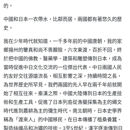
的。
中國和日本一衣帶水，比鄰而居，兩國都有著悠久的歷
史。
我在少年時代就知道，一千多年前的中國唐朝，我的家
鄉揚州的鑒真和尚不畏艱險，六次東渡，百折不回，終
於把中國的佛教、醫藥學、建築和雕塑傳到日本，成為
當時促進中日文化交流的一位傑出代表。中日兩國人民
的友好交往源遠流長，相互影響之深，持續時間之長，
為世界歷史所罕見。我們兩國的先人早在兩千年前就開
始了相互往來。秦漢之際，中國大陸傳到日本的生產技
術和生產工具，促進了日本列島從漁獵採集為主的繩文
時代進到農耕為主的彌生時代。南北朝時，日本史學界
稱為「渡來人」的中國移民，在日本傳播了植桑養蠶、
製造絲織品和冶鐵的技術。3至5世紀，漢字逐漸傳到日