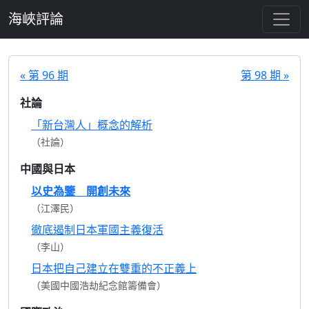
跳至主要內容
海峽評論
« 第 96 期
第 98 期 »
社論
「新台灣人」概念的解析
（社論）
中國與日本
以史為鑒 開創未來
（江澤民）
徹底遏制日本軍國主義復活
（李山）
日本把自己建立在雙重的不正義上
（美國中國浩劫紀念館籌備會）