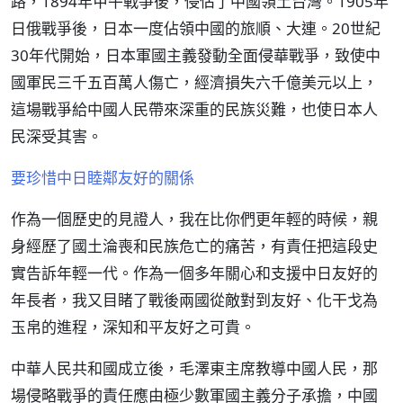
路，1894年甲午戰爭後，侵佔了中國領土台灣。1905年
日俄戰爭後，日本一度佔領中國的旅順、大連。20世紀
30年代開始，日本軍國主義發動全面侵華戰爭，致使中
國軍民三千五百萬人傷亡，經濟損失六千億美元以上，
這場戰爭給中國人民帶來深重的民族災難，也使日本人
民深受其害。
要珍惜中日睦鄰友好的關係
作為一個歷史的見證人，我在比你們更年輕的時候，親
身經歷了國土淪喪和民族危亡的痛苦，有責任把這段史
實告訴年輕一代。作為一個多年關心和支援中日友好的
年長者，我又目睹了戰後兩國從敵對到友好、化干戈為
玉帛的進程，深知和平友好之可貴。
中華人民共和國成立後，毛澤東主席教導中國人民，那
場侵略戰爭的責任應由極少數軍國主義分子承擔，中國