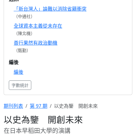
「新台灣人」論難以消除省籍衝突
（中通社）
全球資本主義從未存在
（陳北機）
善行果然有政治動機
（甄勤）
編後
編後
字數統計
期刊列表
第 97 期
以史為鑒 開創未來
以史為鑒 開創未來
在日本早稻田大學的演講