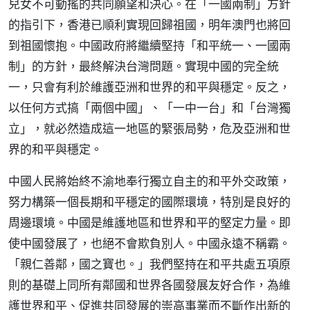
兒女不可動搖的共同願望和決心。在「一國兩制」方針
的指引下，香港已順利實現回歸祖國，明年澳門也將回
到祖國懷抱。中國政府將繼續堅持「和平統一、一國兩
制」的方針，最終解決台灣問題。實現中國的完全統
一，只會有利於維護亞洲和世界的和平與穩定。反之，
以任何方式搞「兩個中國」、「一中一台」和「台灣獨
立」，就必然造成這一地區的緊張局勢，危及亞洲和世
界的和平與穩定。
中國人民將始終不渝地奉行獨立自主的和平外交政策，
努力構築一個長期和平穩定的國際環境，特別是良好的
周邊環境。中國是維護地區和世界和平的堅定力量。即
使中國發展了，也絕不會欺負別人。中國永遠不稱霸。
「親仁善鄰，國之寶也。」我們堅持在和平共處五項原
則的基礎上同所有鄰國和世界各國發展友好合作，為維
護世界和平、促進共同發展的崇高事業而不斷作出新的