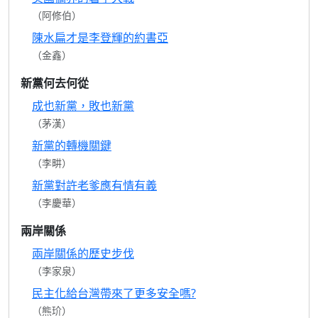
（阿修伯）
陳水扁才是李登輝的約書亞
（金鑫）
新黨何去何從
成也新黨，敗也新黨
（茅漢）
新黨的轉機關鍵
（李畊）
新黨對許老爹應有情有義
（李慶華）
兩岸關係
兩岸關係的歷史步伐
（李家泉）
民主化給台灣帶來了更多安全嗎?
（熊玠）