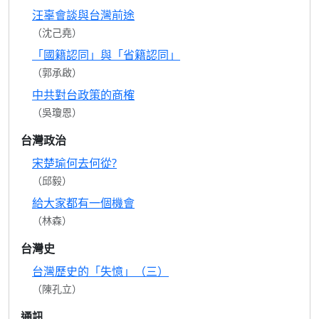
汪辜會談與台灣前途
（沈己堯）
「國籍認同」與「省籍認同」
（郭承啟）
中共對台政策的商榷
（吳瓊恩）
台灣政治
宋楚瑜何去何從?
（邱毅）
給大家都有一個機會
（林森）
台灣史
台灣歷史的「失憶」（三）
（陳孔立）
通訊