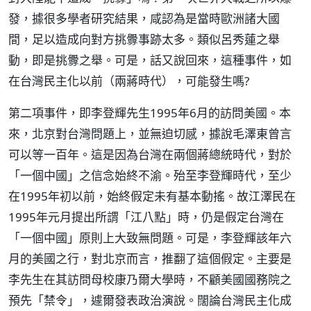
發，據很多學者研究結果，咸認為是當時歐洲諸大國
間，足以造成向對方挑釁事跡太多。類似呂秀蓮之舉
動，即是挑釁之舉。可是，話又說回來，這種事件，如
在台灣民主化以前（兩蔣時代），可能發生嗎?
第二項事件，即李登輝先生1995年6月的訪問美國。本
來，北京對台灣問題上，並無迫切感，據說毛澤東曾言
可以等一百年。這是因為台灣在兩個蔣總統時代，對於
「一個中國」之信念始終不渝。殆至李登輝時代，至少
在1995年初以前，始終假定未有基本動搖。故江澤民在
1995年元月提出所謂「江八點」時，仍是假定台灣在
「一個中國」原則上大致無問題。可是，李登輝該年六
月的美國之行，對北京而言，推翻了這個假定。主要是
李先生在其訪問母校康乃爾大學時，不顧美國國務院之
預先「禁令」，遽爾發表政治演說。闊論台灣民主化成