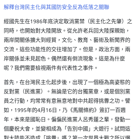
解釋台灣民主化與其國防安全反為低落之關聯
經國先生在1986年底決定取消黨禁（民主化之先肇）之
同時，也開始對大陸開放。從允許老兵回大陸探親始，
兩岸間關係擴大到經貿，文化、教育、藝術及新聞界的
交流。這些功能性的交往增加了。但是，政治方面，兩
岸關係並未見起色。偶然還有倒流現象。這是為什麼
呢？我們需要檢視兩件有代表性之事件。
首先，在台灣民主化起步後，出現了一個極為高姿態的
反對黨（民進黨）。無論是它的台獨黨章，或是個別黨
員之行動，均常常有意無意地對中共起得挑釁之功。譬
如，1995年的4月16日，乃《馬關條約》簽訂一百週
年，本來是國恥日。偏偏民進黨人呂秀蓮之輩，發動一
個慶祝大會，並變相成為「告別中國」大遊行。試問這
對大陸能不造成「挑釁」嗎？第一次世界大戰之所以爆