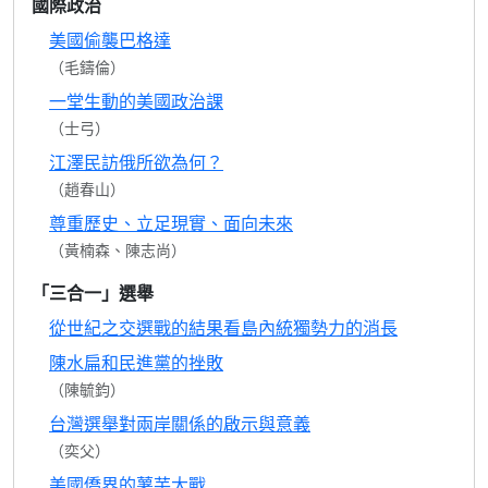
國際政治
美國偷襲巴格達
（毛鑄倫）
一堂生動的美國政治課
（士弓）
江澤民訪俄所欲為何？
（趙春山）
尊重歷史、立足現實、面向未來
（黃楠森、陳志尚）
「三合一」選舉
從世紀之交選戰的結果看島內統獨勢力的消長
陳水扁和民進黨的挫敗
（陳毓鈞）
台灣選舉對兩岸關係的啟示與意義
（奕父）
美國僑界的薯芋大戰