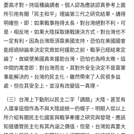
要高才對。持這種論調者，個人認為應該認真參考上面
所引用有關「民主和平」理論第三代之研究結果。講得
明確些，即：如果戰事拖得太長，對台灣絕對不利。可
是，相反地，如果大陸採取速戰速決方式，對台灣也不
一定有利。因為台灣既須靠美國支持，恐怕在美國國會
能經過辯論來決定究竟如何援助之前，戰爭已經結束定
論了，故縱使美國真來援助台灣，恐怕也為時太晚。這
中間的寓意即：對台灣而言，其對外安全決定不是靠軍
事能解決的。台灣的民主化，雖然帶來了人民很多益
處，但在其安全上，並沒有改變這一真理。
（三）台灣上下動則以民主二字「調戲」大陸，甚至有
人還拿這個作為不與大陸談統一的幌子。明眼人從以上
所介紹有關民主化國家與戰爭牽連之研究與發現，應該
知道儘管民主化有其內涵之價值，但是，台灣如真要大