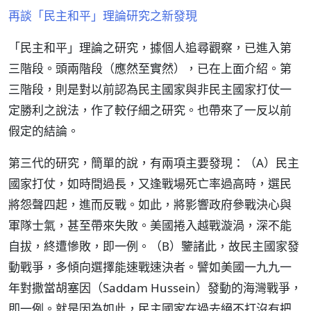
再談「民主和平」理論研究之新發現
「民主和平」理論之研究，據個人追尋觀察，已進入第
三階段。頭兩階段（應然至實然），已在上面介紹。第
三階段，則是對以前認為民主國家與非民主國家打仗一
定勝利之說法，作了較仔細之研究。也帶來了一反以前
假定的結論。
第三代的研究，簡單的說，有兩項主要發現：（A）民主
國家打仗，如時間過長，又逢戰場死亡率過高時，選民
將怨聲四起，進而反戰。如此，將影響政府參戰決心與
軍隊士氣，甚至帶來失敗。美國捲入越戰漩渦，深不能
自拔，終遭慘敗，即一例。（B）鑒諸此，故民主國家發
動戰爭，多傾向選擇能速戰速決者。譬如美國一九九一
年對撒當胡塞因（Saddam Hussein）發動的海灣戰爭，
即一例。就是因為如此，民主國家在過去絕不打沒有把