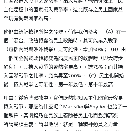
化國家捲入戰爭之或然率。出人意料，他們發現正在民
主化過程中的國家捲入戰爭率，遠比既存之民主國家甚
至現有獨裁國家為高。
他們由統計檢視所得之發現，值得我們參考。（A）在一
個「混合」政體轉變為民主政體時，其可能捲入戰爭
（包括內戰與涉外戰爭）之可能性，增加50%；（B）由
一個完全獨裁政體轉變為高度民主的政體時（即大跨步
過程），其捲入戰爭的或然率更高，可達75%；而其捲
入國際戰爭之比率，竟高昇至200%。（C）民主化開始
後，捲入戰爭之可能性，第一年最低，第十年最高。
理由：從這些數據中，我們既然得知民主化國家最容易
捲入戰爭，那麼為什麼呢？Mansfied與Snyder 也給了一
個解釋。其關鍵乃在民族主義隨著民主化而澎湃高漲。
所謂民族主義，簡單地說，就是一種精神動員之力量