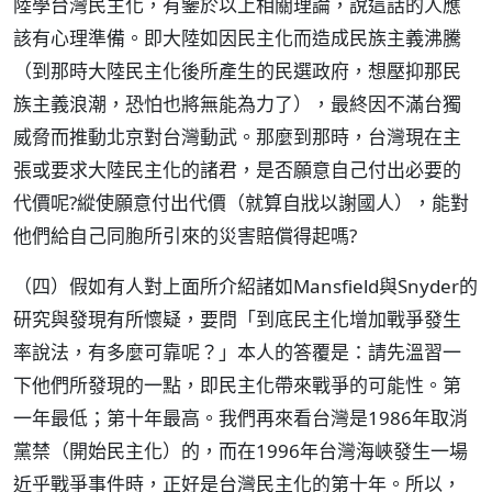
陸學台灣民主化，有鑒於以上相關理論，說這話的人應
該有心理準備。即大陸如因民主化而造成民族主義沸騰
（到那時大陸民主化後所產生的民選政府，想壓抑那民
族主義浪潮，恐怕也將無能為力了），最終因不滿台獨
威脅而推動北京對台灣動武。那麼到那時，台灣現在主
張或要求大陸民主化的諸君，是否願意自己付出必要的
代價呢?縱使願意付出代價（就算自戕以謝國人），能對
他們給自己同胞所引來的災害賠償得起嗎?
（四）假如有人對上面所介紹諸如Mansfield與Snyder的
研究與發現有所懷疑，要問「到底民主化增加戰爭發生
率說法，有多麼可靠呢？」本人的答覆是：請先溫習一
下他們所發現的一點，即民主化帶來戰爭的可能性。第
一年最低；第十年最高。我們再來看台灣是1986年取消
黨禁（開始民主化）的，而在1996年台灣海峽發生一場
近乎戰爭事件時，正好是台灣民主化的第十年。所以，