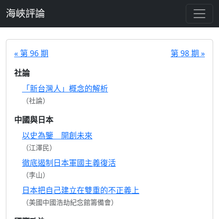
跳至主要內容
海峽評論
« 第 96 期
第 98 期 »
社論
「新台灣人」概念的解析
（社論）
中國與日本
以史為鑒 開創未來
（江澤民）
徹底遏制日本軍國主義復活
（李山）
日本把自己建立在雙重的不正義上
（美國中國浩劫紀念館籌備會）