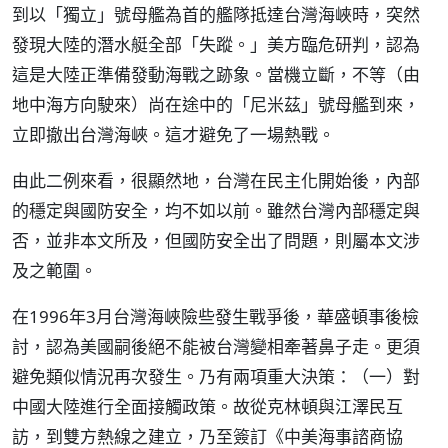
到以「獨立」號母艦為首的艦隊抵達台灣海峽時，突然
發現大陸的潛水艇全部「失蹤。」美方臨危研判，認為
這是大陸正準備發動海戰之跡象。當機立斷，不等（由
地中海方向駛來）尚在途中的「尼米茲」號母艦到來，
立即撤出台灣海峽。這才避免了一場熱戰。
由此二例來看，很顯然地，台灣在民主化開始後，內部
的穩定與國防安全，均不如以前。雖然台灣內部穩定與
否，並非本文所及，但國防安全出了問題，則屬本文涉
及之範圍。
在1996年3月台灣海峽險些發生戰爭後，華盛頓事後檢
討，認為美國嗣後絕不能被台灣變相牽著鼻子走。更須
避免類似情況再次發生。乃有兩項重大決策：（一）對
中國大陸進行全面接觸政策。故從克林頓與江澤民互
訪，到雙方熱線之建立，乃至簽訂《中美海事諮商協