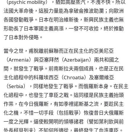
（psychic mobility），猶如高壓蒸汽，不洩不快。所以
法國大革命後，這股力量能為拿破侖推波助瀾；向歐洲
各國發動戰爭。日本在明治維新後，新興民族主義也無
形助長了日本軍國主義高漲，一發不可收拾，終於推動
了日本對外侵略。
當今之世，甫脫離前蘇聯而正在民主化的亞美尼亞
（Armenia）與亞塞拜然（Azerbaijan）兩共和國之
間，就發生了戰爭。前南斯拉夫兩個成員，也是正在民
主化過程中的科羅埃西亞（Chroatia）及塞爾維亞
（Serbia），同樣地發生了戰爭。而俄羅斯本身。在民主
化過程中，也發生了車臣之戰。這同樣是民族主義抬頭
作祟，在今日俄羅斯，有如季裡諾斯基之流，要趁民主
化之機，不惜一切手段（包括戰爭）恢復昔日大俄羅斯
一度之光輝。逼使較開明的領導諸君（譬如葉利欽與前
外長柯貝列夫）不知何所適從，最終發生了血洗車臣。