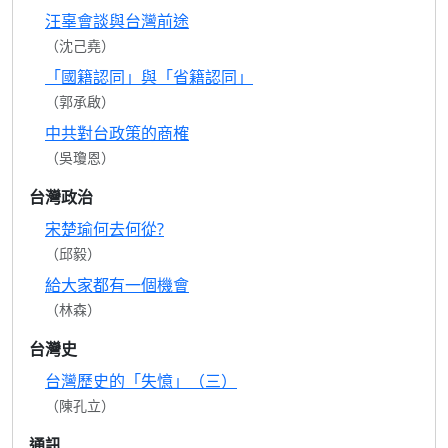
汪辜會談與台灣前途
（沈己堯）
「國籍認同」與「省籍認同」
（郭承啟）
中共對台政策的商榷
（吳瓊恩）
台灣政治
宋楚瑜何去何從?
（邱毅）
給大家都有一個機會
（林森）
台灣史
台灣歷史的「失憶」（三）
（陳孔立）
通訊