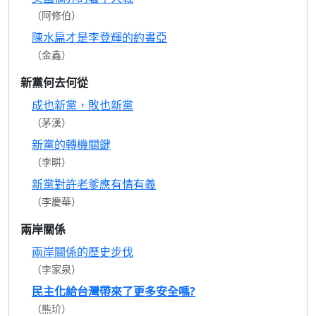
（阿修伯）
陳水扁才是李登輝的約書亞
（金鑫）
新黨何去何從
成也新黨，敗也新黨
（茅漢）
新黨的轉機關鍵
（李畊）
新黨對許老爹應有情有義
（李慶華）
兩岸關係
兩岸關係的歷史步伐
（李家泉）
民主化給台灣帶來了更多安全嗎?
（熊玠）