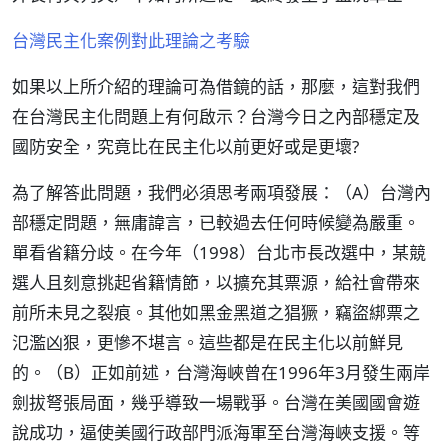
台灣民主化案例對此理論之考驗
如果以上所介紹的理論可為借鏡的話，那麼，這對我們
在台灣民主化問題上有何啟示？台灣今日之內部穩定及
國防安全，究竟比在民主化以前更好或是更壞?
為了解答此問題，我們必須思考兩項發展：（A）台灣內
部穩定問題，無庸諱言，已較過去任何時候變為嚴重。
單看省籍分歧。在今年（1998）台北市長改選中，某競
選人且刻意挑起省籍情節，以擴充其票源，給社會帶來
前所未見之裂痕。其他如黑金黑道之猖獗，竊盜綁票之
氾濫凶狠，更慘不堪言。這些都是在民主化以前鮮見
的。（B）正如前述，台灣海峽曾在1996年3月發生兩岸
劍拔弩張局面，幾乎導致一場戰爭。台灣在美國國會遊
說成功，逼使美國行政部門派海軍至台灣海峽支援。等