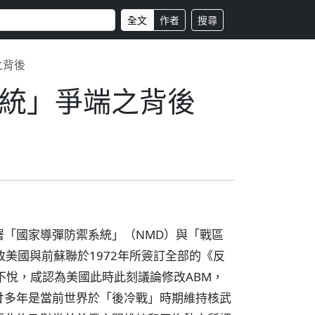
全文
作者
搜尋
之背後
統」爭端之背後
「國家導彈防禦系統」（NMD）與「戰區
美國與前蘇聯於1972年所簽訂全部的《反
不悅，咸認為美國此時此刻議論修改ABM，
廿多年是當前世界於「後冷戰」時期維持核武