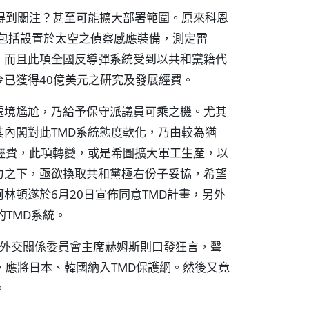
得到關注？甚至可能擴大部署範圍。原來科恩
包括設置於太空之偵察感應裝備，測定雷
。而且此項全國反導彈系統受到以共和黨籍代
已獲得40億美元之研究及發展經費。
處境尷尬，乃給予保守派議員可乘之機。尤其
內閣對此TMD系統態度軟化，乃由較為猶
經費，此項轉變，或是希圖擴大軍工生產，以
力之下，亟欲換取共和黨極右份子妥協，希望
林頓遂於6月20日宣佈同意TMD計畫，另外
TMD系統。
院外交關係委員會主席赫姆斯則口發狂言，聲
，應將日本、韓國納入TMD保護網。然後又竟
。