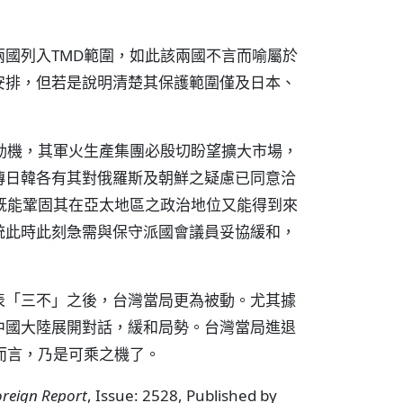
國列入TMD範圍，如此該兩國不言而喻屬於
安排，但若是說明清楚其保護範圍僅及日本、
動機，其軍火生產集團必殷切盼望擴大市場，
傳日韓各有其對俄羅斯及朝鮮之疑慮已同意洽
既能鞏固其在亞太地區之政治地位又能得到來
統此時此刻急需與保守派國會議員妥協緩和，
表「三不」之後，台灣當局更為被動。尤其據
中國大陸展開對話，緩和局勢。台灣當局進退
而言，乃是可乘之機了。
oreign Report
, Issue: 2528, Published by