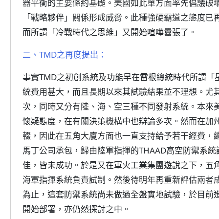
器平衡的主要條約基礎。美國如此單方面率先倡議破
「戰略夥伴」關係形成威脅。此種強硬霸道之態度已
而所謂「冷戰時代之思維」又開始喧嘩囂張了。
二、TMD之再度提出：
事實TMD之初創系統及功能早在雷根總統時代所謂「
統費用甚大，而且長期以來其試驗結果並不理想。尤
次，同時又分有陸、海、空三種不同發射系統。本來
懷疑態度，在有關決策機構中也辯論多次。然而在加
輟，因此在五角大廈方面也一直支持給予若干經費，繼
馬丁公司承包，歸由陸軍指揮的THAAD高空防禦系
佳，皆未成功。於是又在軍火工業集團遊說之下，五
海軍指揮系統負責試制。然後待明年再重新評估兩者
為止，這套防禦系統尚未做過全盤實地試驗，於目前進
開始部署，亦仍然探討之中。