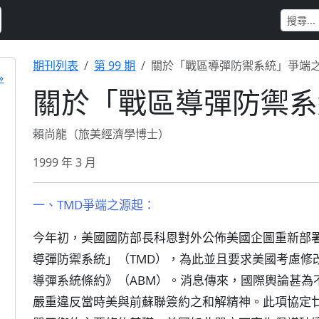
期刊列表
第 99 期
關於「戰區導彈防禦系統」爭端
»
關於「戰區導彈防禦系
賴尚龍（旅美經濟學博士）
1999 年 3 月
一、TMD爭端之源起：
今年初，美國國防部長科恩對外公佈美國企圖重新部署
導彈防禦系統」（TMD），為此並且要求美國考慮修改
導彈系統條約》（ABM）。消息傳來，國際輿論甚為
嚴重違反當時美與前蘇聯簽約之和解精神。此項協定