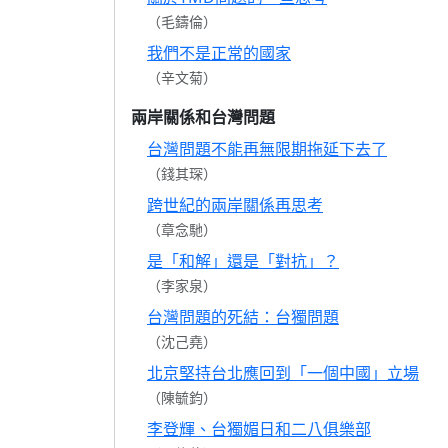
（毛鑄倫）
我們不是正常的國家
（辛文菊）
兩岸關係和台灣問題
台灣問題不能再無限期拖延下去了
（錢其琛）
跨世紀的兩岸關係再思考
（章念馳）
是「和解」還是「對抗」？
（李家泉）
台灣問題的死結：台獨問題
（沈己堯）
北京堅持台北應回到「一個中國」立場
（陳毓鈞）
李登輝、台獨媚日和二八俱樂部