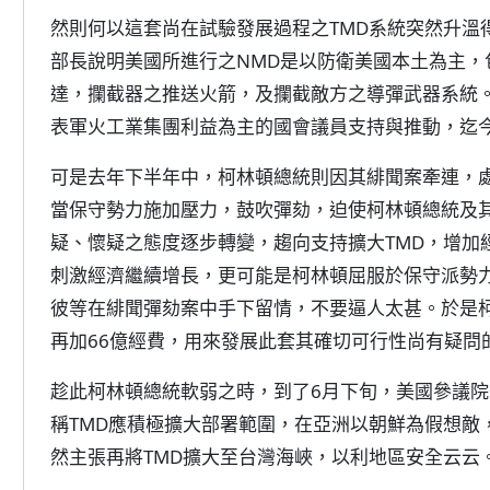
然則何以這套尚在試驗發展過程之TMD系統突然升溫
部長說明美國所進行之NMD是以防衛美國本土為主，
達，攔截器之推送火箭，及攔截敵方之導彈武器系統
表軍火工業集團利益為主的國會議員支持與推動，迄今
可是去年下半年中，柯林頓總統則因其緋聞案牽連，
當保守勢力施加壓力，鼓吹彈劾，迫使柯林頓總統及其
疑、懷疑之態度逐步轉變，趨向支持擴大TMD，增加
刺激經濟繼續增長，更可能是柯林頓屈服於保守派勢
彼等在緋聞彈劾案中手下留情，不要逼人太甚。於是柯
再加66億經費，用來發展此套其確切可行性尚有疑問的
趁此柯林頓總統軟弱之時，到了6月下旬，美國參議
稱TMD應積極擴大部署範圍，在亞洲以朝鮮為假想敵
然主張再將TMD擴大至台灣海峽，以利地區安全云云