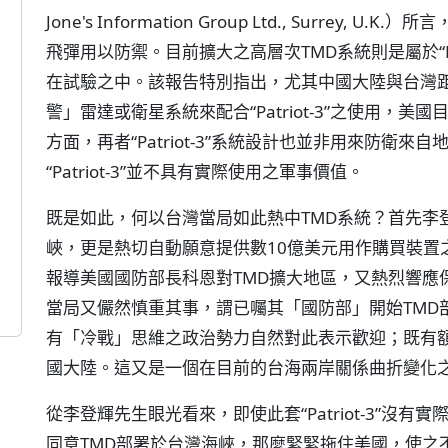
Jone's Information Group Ltd., Surrey, 
飛彈用以防禦。目前擴大之高層次TMD系統則是屬於“Pa
在試驗之中。該報告特別指出，尤其中國大陸與台灣
警」雷達或衛星系統來配合“Patriot-3”之使用，
方面，再者“Patriot-3”系統設計也並非用來防衛
“Patriot-3”並不具有實際使用之軍事價值。
既是如此，何以台灣當局如此熱中TMD系統？首先李
峽，更是熱切自動願意提供數10億美元用作購買裝置
報導美國國防部長科恩對TMD擴大地區，又熱烈響應
當局又儼然慎重其事，謂已囑其「國防部」開始TMD
有「冷戰」思維之政治勢力自然對此表示歡迎；既有
國大陸。這又是一個在目前的台海兩岸關係曲折變化
從李登輝先生眼光看來，即使此套“Patriot-3”沒
同意TMD部署於台灣海峽，那麼緊緊拖住美國，使之