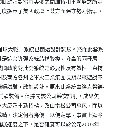
壞此約乃對當前美俄之間維持和平均勢之所謂
再度顯示了美國政壇上某方面保守勢力抬頭，
星球大戰」系統已開始設計試驗。然而此套系
其是這套導彈系統結構繁複，分高低兩種層
美國政府對此套系統之必要性及有效性一直持
州及南方各州之軍火工業集團長期以來遊說不
續試驗，改進設計。原來此系統由洛克希德‧
統試驗裝備。但據聞該公司幾次試射，成果欠
角大廈乃重新招標，改由雷松公司承包，而以
成績，決定何者為優，以便定奪。事實上迄今
展速度之下，是否確實可以於公元2003年