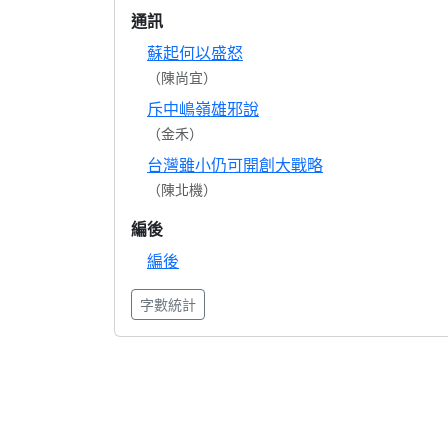
通訊
蘇起何以盛怒
（陳尚宜）
斥中嶋嶺雄邪說
（金禾）
台灣雖小仍可開創大戰略
（陳北機）
編後
編後
字數統計