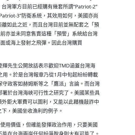
U.K.）所言，台灣軍方目前已經購有幾套所謂“Patriot-2”
triot-3”防衛系統，其效用如何，美國亦尚
距離如此之近，而且台灣目前並無配套之「預
美國目前亦並未同意售賣這種「預警」系統給台灣
來自地面或海上發射之飛彈。因此台灣購買
登輝先生公開放話表示歡迎TMD涵蓋台灣海
之用。於是台灣報章乃從1月中旬起紛紛轉載
保守政客如赫姆斯等之「鷹派」言論。而台灣
部署於台灣海峽可行性之研究了。美國某些具
額外鉅大軍費可以圖利，又能以此藉機敲詐中
之下，美國坐收漁利的例子。
有實際使用價值，但確能發揮政治作用，只要美國
不能在台海兩岸任何紛爭脫身則大有可能了。