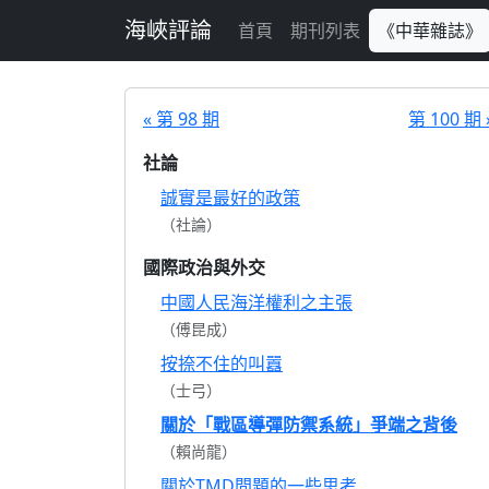
跳至主要內容
海峽評論
首頁
期刊列表
《中華雜誌》
« 第 98 期
第 100 期 
社論
誠實是最好的政策
（社論）
國際政治與外交
中國人民海洋權利之主張
（傅昆成）
按捺不住的叫囂
（士弓）
關於「戰區導彈防禦系統」爭端之背後
（賴尚龍）
關於TMD問題的一些思考