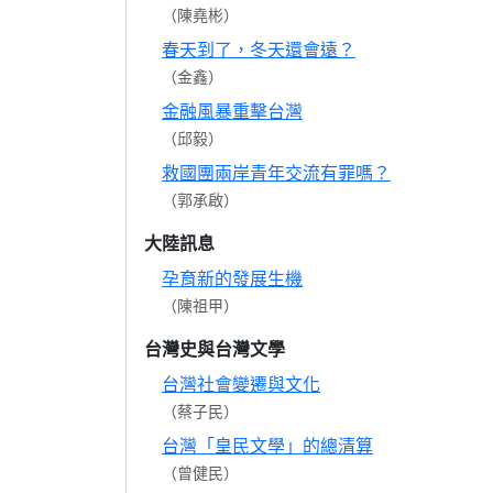
（陳堯彬）
春天到了，冬天還會遠？
（金鑫）
金融風暴重擊台灣
（邱毅）
救國團兩岸青年交流有罪嗎？
（郭承啟）
大陸訊息
孕育新的發展生機
（陳祖甲）
台灣史與台灣文學
台灣社會變遷與文化
（蔡子民）
台灣「皇民文學」的總清算
（曾健民）