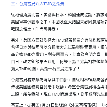
三、台灣當局介入TMD之背景
從地理角度而言，美國與日本、韓國達成協議，將該兩
美國軍事保護傘之下。中國及亞太諸國未必同意是項
韓國之領土，則尚可接受。
另外，美國方面鼓吹擴大TMD涵蓋範圍亦有強烈經濟
希望日本與韓國可以分擔龐大之試驗與裝置費用。相
商分擔TMD之費用。對美國而言，此實為高明之舉，
自日、韓之鉅額軍火費用。何樂不為？尤其柯林頓總
擴大TMD範圍，真是一石三鳥之策了！
台灣當局看來頗為洞察其中曲折，自從柯林頓總統發
傳被美國國務院官員暗中規勸，希望台灣當局積極與
之際，頗為猶疑。現在TMD問題出現，對李登輝先生
事實上，據英國1月21日出版的《外交事務報導》（
F