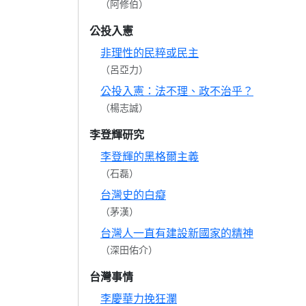
（阿修伯）
公投入憲
非理性的民粹或民主
（呂亞力）
公投入憲：法不理、政不治乎？
（楊志誠）
李登輝研究
李登輝的黑格爾主義
（石磊）
台灣史的白癡
（茅漢）
台灣人一直有建設新國家的精神
（深田佑介）
台灣事情
李慶華力挽狂瀾