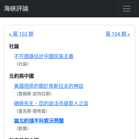
跳至主要內容
海峽評論
« 第 102 期
第 104 期 »
社論
不可錯誤估計中國民族主義
（社論）
北約與中國
美國捏造的關於南斯拉夫的神話
（詹姆斯‧皮特拉斯）
總統先生，您的說法恐是欺人之談
（雷吉斯‧德佈雷）
論北約插手科索沃問題
（劉實）