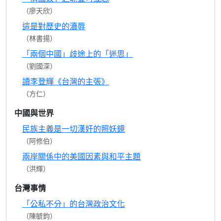
（廖天欣）
這是對歷史的瀆辱
（林書揚）
「兩個中國」歧途上的「迷思」
（劉國深）
讀李登輝《台灣的主張》
（方仁）
中國與世界
民族主義是一切漢奸的照妖鏡
（阿修伯）
兩岸關係中的美國因素與和平主題
（洪輝）
台灣事情
「公私不分」的台灣政治文化
（陳毓鈞）