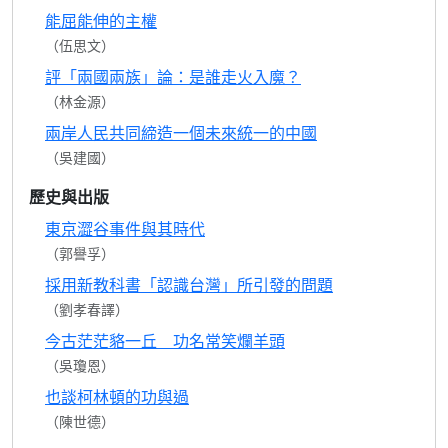
能屈能伸的主權
（伍思文）
評「兩國兩族」論：是誰走火入魔？
（林金源）
兩岸人民共同締造一個未來統一的中國
（吳建國）
歷史與出版
東京澀谷事件與其時代
（郭譽孚）
採用新教科書「認識台灣」所引發的問題
（劉孝春譯）
今古茫茫貉一丘 功名常笑爛羊頭
（吳瓊恩）
也談柯林頓的功與過
（陳世德）