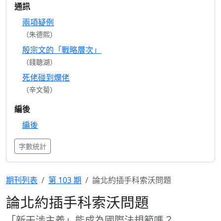
通訊
兩項疑例
（朱德熙）
殷宗文的「戰略層次」
（錢聰湖）
死佬碰到爛佬
（辛文菊）
編後
編後
字數統計
期刊列表
第 103 期
論北約插手科索沃問題
論北約插手科索沃問題
「新干涉主義」能成為國際法規範嗎？