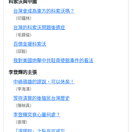
科索沃與中國
台灣會成為東方的科索沃嗎？
（印鐵林）
台灣的科索沃問題後遺症
（毛鑄倫）
百億金援科索沃
（邱毅）
我對美國炮擊中共駐南使館事件的看法
李登輝的主張
中嶋嶺雄的謬說，可以休矣！
（李海漢）
等待清算的後殖民台灣歷史
（陳映真）
李登輝究竟心屬何處？
（張理）
「清國奴」之恥豈可或忘