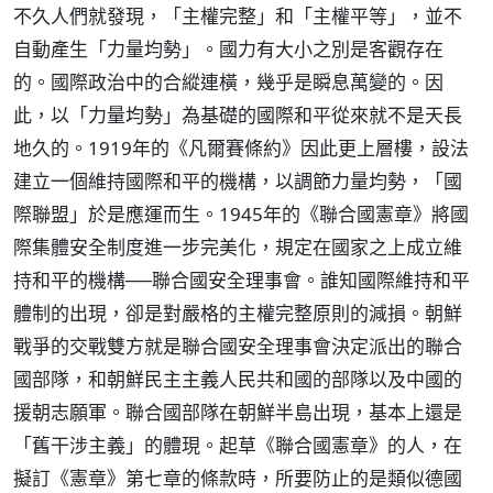
不久人們就發現，「主權完整」和「主權平等」，並不
自動產生「力量均勢」。國力有大小之別是客觀存在
的。國際政治中的合縱連橫，幾乎是瞬息萬變的。因
此，以「力量均勢」為基礎的國際和平從來就不是天長
地久的。1919年的《凡爾賽條約》因此更上層樓，設法
建立一個維持國際和平的機構，以調節力量均勢，「國
際聯盟」於是應運而生。1945年的《聯合國憲章》將國
際集體安全制度進一步完美化，規定在國家之上成立維
持和平的機構──聯合國安全理事會。誰知國際維持和平
體制的出現，卻是對嚴格的主權完整原則的減損。朝鮮
戰爭的交戰雙方就是聯合國安全理事會決定派出的聯合
國部隊，和朝鮮民主主義人民共和國的部隊以及中國的
援朝志願軍。聯合國部隊在朝鮮半島出現，基本上還是
「舊干涉主義」的體現。起草《聯合國憲章》的人，在
擬訂《憲章》第七章的條款時，所要防止的是類似德國