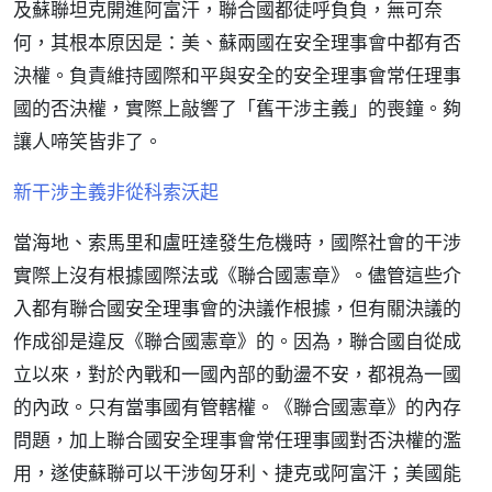
及蘇聯坦克開進阿富汗，聯合國都徒呼負負，無可奈
何，其根本原因是：美、蘇兩國在安全理事會中都有否
決權。負責維持國際和平與安全的安全理事會常任理事
國的否決權，實際上敲響了「舊干涉主義」的喪鐘。夠
讓人啼笑皆非了。
新干涉主義非從科索沃起
當海地、索馬里和盧旺達發生危機時，國際社會的干涉
實際上沒有根據國際法或《聯合國憲章》。儘管這些介
入都有聯合國安全理事會的決議作根據，但有關決議的
作成卻是違反《聯合國憲章》的。因為，聯合國自從成
立以來，對於內戰和一國內部的動盪不安，都視為一國
的內政。只有當事國有管轄權。《聯合國憲章》的內存
問題，加上聯合國安全理事會常任理事國對否決權的濫
用，遂使蘇聯可以干涉匈牙利、捷克或阿富汗；美國能