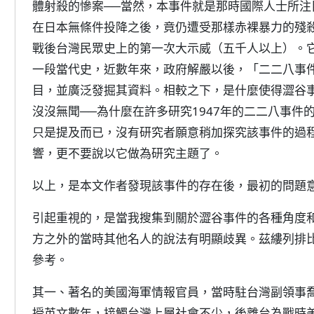
體射殺的慘案──當然，本事件就是那時國際人士所
在日本無條件投降之後，竟仍遭受那樣赤裸暴力的殘
戰後台灣民眾史上的第一次大示威（五千人以上）。
一段當代史，近數年來，政府解嚴以後，「二二八事
目，並廣泛發掘其資料。相較之下，是什麼使得澀谷
沒沒無聞──為什麼在許多研究1947年的二二八事
只是提及而已，沒有研究者願意稍加探究該事件的過
響，更不要說以它做為研究主題了。
以上，是本文作者發現該事件的存在後，最初的問題
引起重視的，是當我搜集到關於澀谷事件的各種角度
方之外的當時其他名人的說法有明顯歧異。茲縷列排
參考。
其一、著名的美國海軍情報官員，當時駐台灣副領事
授英文數年，接觸台灣上層社會不少，後離台為戰時