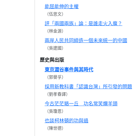
能屈能伸的主權
（伍思文）
評「兩國兩族」論：是誰走火入魔？
（林金源）
兩岸人民共同締造一個未來統一的中國
（吳建國）
歷史與出版
東京澀谷事件與其時代
（郭譽孚）
採用新教科書「認識台灣」所引發的問題
（劉孝春譯）
今古茫茫貉一丘 功名常笑爛羊頭
（吳瓊恩）
也談柯林頓的功與過
（陳世德）