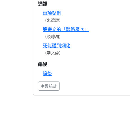
通訊
兩項疑例
（朱德熙）
殷宗文的「戰略層次」
（錢聰湖）
死佬碰到爛佬
（辛文菊）
編後
編後
字數統計