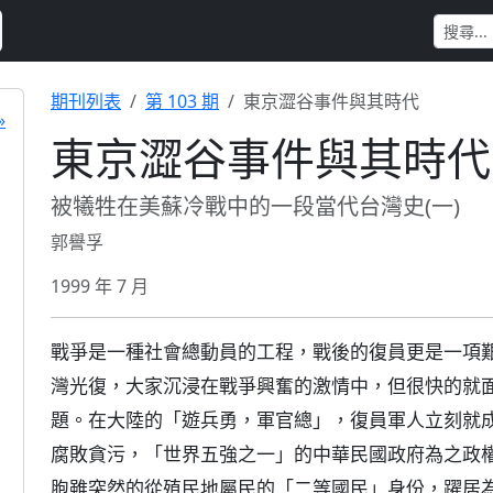
期刊列表
第 103 期
東京澀谷事件與其時代
»
東京澀谷事件與其時代
被犧牲在美蘇冷戰中的一段當代台灣史(一)
郭譽孚
1999 年 7 月
戰爭是一種社會總動員的工程，戰後的復員更是一項艱
灣光復，大家沉浸在戰爭興奮的激情中，但很快的就
題。在大陸的「遊兵勇，軍官總」，復員軍人立刻就
腐敗貪污，「世界五強之一」的中華民國政府為之政
胞雖突然的從殖民地屬民的「二等國民」身份，躍居