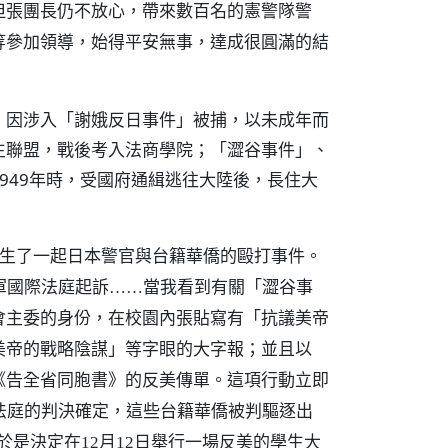
但張團長仍不放心，帶來數百名的憲警隊警
等參加領導，始得平安無事，達成很圓滿的結
；因涉入「謝娥反日事件」被捕，以未成年而
生聯盟，戰後考入法商學院；「澀谷事件」、
949年時，受國府通緝逃往大陸後，長住大
發生了一起日本警官與台籍華僑的毆打事件。
軍國際法庭起訴……當我看到有關「澀谷事
會主委的身份，在校園內張貼寫有「抗議美帝
美帝的戰略陰謀」等字眼的大字報；並且以
《告全省同胞書》的反美傳單。這項行動立即
法庭的判決確定，這些台籍華僑被判驅逐出
是決定在12月12日舉行一場反美的學生大