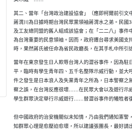
其二、當年「台灣政治建設協會」（應即柯爾前引文
蔣渭川為日據時期台灣民眾黨領袖蔣渭水之弟。民國3
及工友總同盟的舊人組成該協會；在「二二八」事件
為台灣重要的民意領袖。因而，政府遷台尋求美國支
時，果然蔣氏被任命為省民政廳長，在其手札中所引
當年在東京發生日人欺辱台灣人的澀谷事件，因為駐
平，臨時有學生青年四、五千名整隊示威行動，並大
件之發生是日本浪人及失業青年之所為，日本警察之
察之誤，在台灣反應很壞……在民眾大會以及遊行示
學生群眾決定舉行示威遊行……替澀谷事件的犧牲者
但中國政府的治安機關似未知情，乃由我們通知憲警
知群眾心理是愈壓迫愈壞，所以建議張團長，最好請