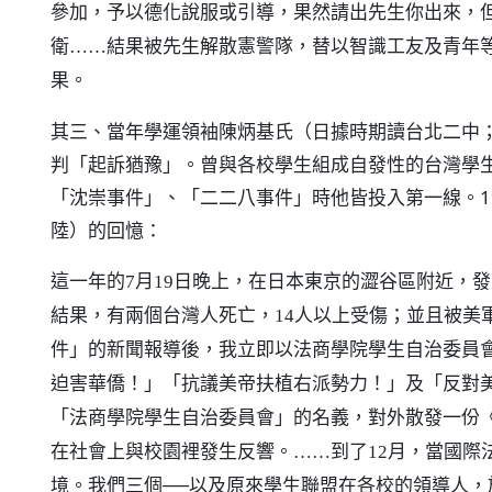
參加，予以德化說服或引導，果然請出先生你出來，
衛……結果被先生解散憲警隊，替以智識工友及青年
果。
其三、當年學運領袖陳炳基氏（日據時期讀台北二中
判「起訴猶豫」。曾與各校學生組成自發性的台灣學
「沈崇事件」、「二二八事件」時他皆投入第一線。1
陸）的回憶：
這一年的7月19日晚上，在日本東京的澀谷區附近，
結果，有兩個台灣人死亡，14人以上受傷；並且被美
件」的新聞報導後，我立即以法商學院學生自治委員
迫害華僑！」「抗議美帝扶植右派勢力！」及「反對
「法商學院學生自治委員會」的名義，對外散發一份
在社會上與校園裡發生反響。……到了12月，當國際
境。我們三個──以及原來學生聯盟在各校的領導人，於