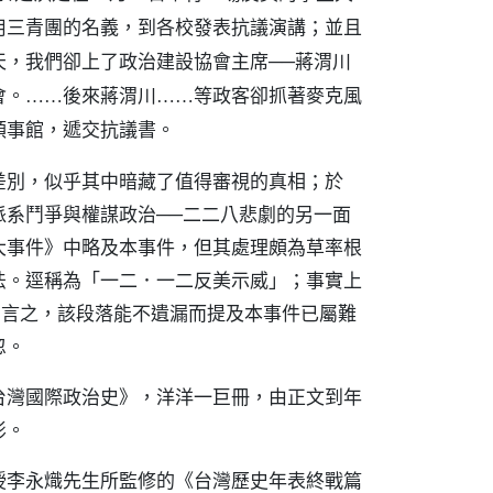
用三青團的名義，到各校發表抗議演講；並且
天，我們卻上了政治建設協會主席──蔣渭川
會。……後來蔣渭川……等政客卻抓著麥克風
領事館，遞交抗議書。
差別，似乎其中暗藏了值得審視的真相；於
派系鬥爭與權謀政治──二二八悲劇的另一面
大事件》中略及本事件，但其處理頗為草率根
法。逕稱為「一二．一二反美示威」；事實上
。易言之，該段落能不遺漏而提及本事件已屬難
忽。
台灣國際政治史》，洋洋一巨冊，由正文到年
影。
授李永熾先生所監修的《台灣歷史年表終戰篇