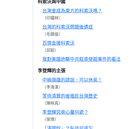
科索沃與中國
台灣會成為東方的科索沃嗎？
（印鐵林）
台灣的科索沃問題後遺症
（毛鑄倫）
百億金援科索沃
（邱毅）
我對美國炮擊中共駐南使館事件的看法
李登輝的主張
中嶋嶺雄的謬說，可以休矣！
（李海漢）
等待清算的後殖民台灣歷史
（陳映真）
李登輝究竟心屬何處？
（張理）
「清國奴」之恥豈可或忘