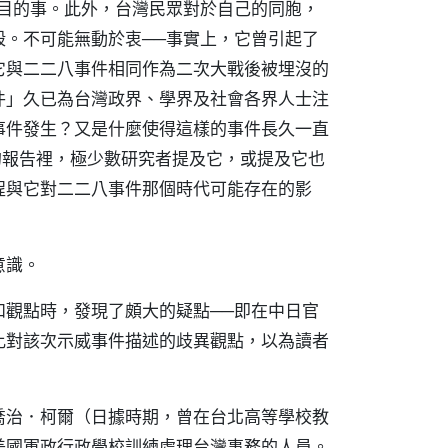
注目的事。此外，台灣民眾對於自己的同胞，
殺。不可能無動於衷──事實上，它曾引起了
它與二二八事件相同作為二次大戰後被埋沒的
件」久已為台灣政界、學界及社會各界人士注
事件發生？又是什麼使得這樣的事件長久一直
件的報告裡，極少數研究者提及它，或提及它也
程與它對二二八事件那個時代可能存在的影
意識。
和觀點時，發現了頗大的疑點──即在中日官
比對該次示威事件描述的歧異觀點，以為讀者
喬治．柯爾（日據時期，曾在台北高等學校教
美國軍政行政學校訓練處理台灣事務的人員。