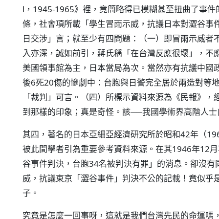
Ⅰ，1945-1965》裡，竟簡略得已模糊甚至扭曲了事
條，社會項所載「學生冒雨示威，抗議日本對澀谷事
日交涉」言；就至少有四問題：（一）即冒雨示威者
入亦深，誠如前引，蔣氏稱「在台灣反應很壞」，不
美國領事館為主，日本當局為次。當然亦有抗議中國
後6死20傷的慘劇中：台胞與日警完全居於兩造對等
「裁判」可言。（四）所標示資料來源為《民報》，
到那樣的印象；真是奇怪。該──我國學術界高階人士
其四，著名的日本亞細亞經濟研究所於昭和42年（19
被此間學者引為重要參考資料來源。在其1946年12
谷事件判決，台胞34名被判決有罪」的消息。卻沒有
威，抗議東京「澀谷事件」判決不公的記載！竟似乎
子。
究竟是怎麼一回事呀，這就是我們台灣先民的命運嗎