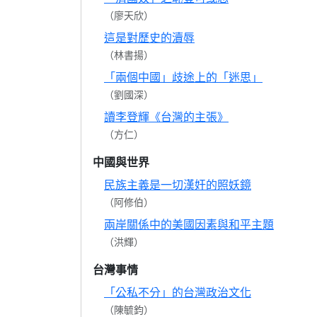
（廖天欣）
這是對歷史的瀆辱
（林書揚）
「兩個中國」歧途上的「迷思」
（劉國深）
讀李登輝《台灣的主張》
（方仁）
中國與世界
民族主義是一切漢奸的照妖鏡
（阿修伯）
兩岸關係中的美國因素與和平主題
（洪輝）
台灣事情
「公私不分」的台灣政治文化
（陳毓鈞）