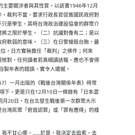
件的主要關涉者與其性質。以該書1946年12月
件，裁判不當，要求行政長官促進國民政府對
不只是學生，其時台灣政治建設協會的群眾介
應將之限於學生。（二）抗議對像有二；是以
政府軟弱的意味。（三）在日警槍殺台胞，最
地位，日方實無擔任「裁判」之條件；何來
經核對，任何讀者若真細讀該報，應也不會得
自製年表的錯誤，實令人遺憾。
67）一月出版的《戰後台灣關係年表》時常
月項下，更是只在12月10日一條錄有「日本澀
同月20日，在台北發生戰後第一次群眾大示
是台灣民眾「俯首認罪」或「罪有應得」的樣
，我不甘心哪，……於是，我決定去追索，去