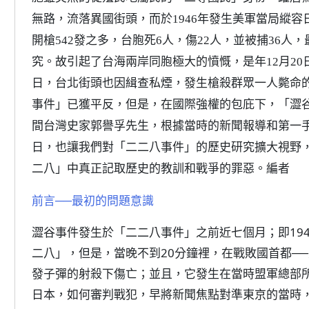
無路，流落異國街頭，而於1946年發生美軍當局縱
開槍542發之多，台胞死6人，傷22人，並被捕36人
究。故引起了台海兩岸同胞極大的憤慨，是年12月20
日，台北街頭也因緝查私煙，發生槍殺群眾一人斃命
事件」已獲平反，但是，在國際強權的包庇下，「澀
間台灣史家郭譽孚先生，根據當時的新聞報導和第一
日，也讓我們對「二二八事件」的歷史研究擴大視野
二八」中真正記取歷史的教訓和戰爭的罪惡。編者
前言──最初的問題意識
澀谷事件發生於「二二八事件」之前近七個月；即194
二八」，但是，當晚不到20分鐘裡，在戰敗國首都──
發子彈的射殺下傷亡；並且，它發生在當時盟軍總部
日本，如何審判戰犯，早將新聞焦點對準東京的當時