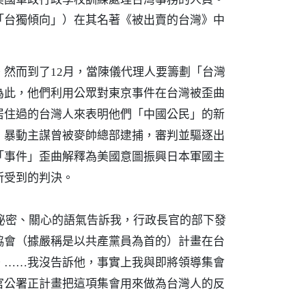
「台獨傾向」）在其名著《被出賣的台灣》中
然而到了12月，當陳儀代理人要籌劃「台灣
為此，他們利用公眾對東京事件在台灣被歪曲
居住過的台灣人來表明他們「中國公民」的新
，暴動主謀曾被麥帥總部逮捕，審判並驅逐出
「事件」歪曲解釋為美國意圖振興日本軍國主
所受到的判決。
極秘密、關心的語氣告訴我，行政長官的部下發
協會（據嚴稱是以共產黨員為首的）計畫在台
。……我沒告訴他，事實上我與即將領導集會
官公署正計畫把這項集會用來做為台灣人的反