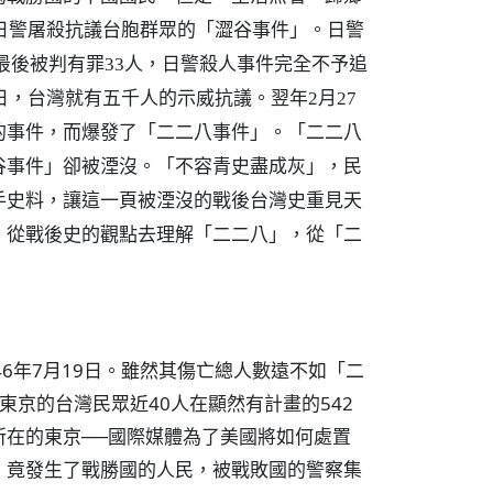
容日警屠殺抗議台胞群眾的「澀谷事件」。日警
，最後被判有罪33人，日警殺人事件完全不予追
日，台灣就有五千人的示威抗議。翌年2月27
的事件，而爆發了「二二八事件」。「二二八
谷事件」卻被湮沒。「不容青史盡成灰」，民
手史料，讓這一頁被湮沒的戰後台灣史重見天
，從戰後史的觀點去理解「二二八」，從「二
6年7月19日。雖然其傷亡總人數遠不如「二
東京的台灣民眾近40人在顯然有計畫的542
所在的東京──國際媒體為了美國將如何處置
，竟發生了戰勝國的人民，被戰敗國的警察集