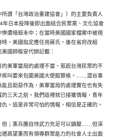
中所謂「台灣政治重建協會」）的主要負責人
4年日本投降後即出面結合民眾黨、文化協會
中慘遭暗殺未中；在當時美國國家檔案中被視
持時，美國指定應任用蔣氏，後在省府改組
述美國師樞安代辦記載：
日的美軍當局的處理不當，惹起台灣民眾的不
呼疾叫要來包圍美國大使館算帳。……澀谷事
無能且助惡作為，美軍當局的處理實在也有失
威的三天之前，我們這裡就已接獲情報，青年
復仇。這是非常可怕的情報，相信是正確的。
，但；憲兵團自恃武力充足可以鎮壓……但深
出德高望重而有領導群眾能力的社會人士出面