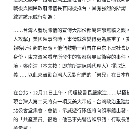
戰後與國民政府陳儀長官同機抵台，具有強烈的所謂
敘述該示威行動為：
……台灣人發現陳儀的宣傳大部份都屬荒謬無稽之談。
人攻擊」美國領事館時，事情就演變得更為嚴重了。
報導所引起的反應。他們鼓動一群曾在東京下層社會
身份。東京澀谷看守所發生的警察與暴民衝突的事件
境。鄭南渭（本文按：即前所謂陳儀代理人）攫取這
義……以此來鼓勵台灣人民對他們的「弟兄」在日本
在台北，12月11日上午，代理秘書長嚴家淦……以
現台灣人第二天將有一項反美大示威、台灣政治重建
北公會堂集會，會後，示威遊行隊伍將向領事館出發
的「共產黨員」很熟，他已事先警告領事館，行政長
美示威。……