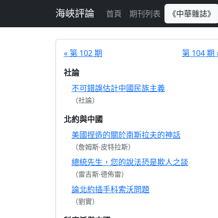
跳至主要內容
海峽評論
首頁
期刊列表
《中華雜誌》
« 第 102 期
第 104 期 
社論
不可錯誤估計中國民族主義
（社論）
北約與中國
美國捏造的關於南斯拉夫的神話
（詹姆斯‧皮特拉斯）
總統先生，您的說法恐是欺人之談
（雷吉斯‧德佈雷）
論北約插手科索沃問題
（劉實）