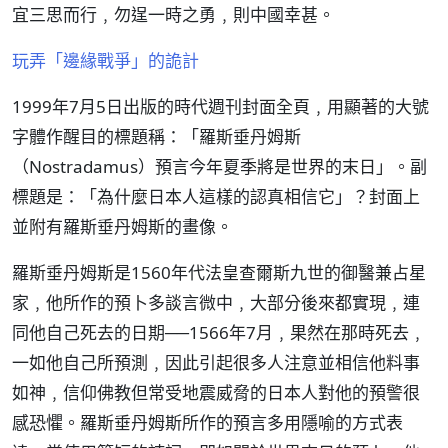
宜三思而行﹐勿逞一時之勇﹐則中國幸甚。
玩弄「邊緣戰爭」的詭計
1999年7月5日出版的時代週刊封面全頁﹐用顯著的大號
字體作醒目的標題稱：「羅斯垂丹姆斯
（Nostradamus）預言今年夏季將是世界的末日」。副
標題是：「為什麼日本人這樣的認真相信它」？封面上
並附有羅斯垂丹姆斯的畫像。
羅斯垂丹姆斯是1560年代法皇查爾斯九世的御醫兼占星
家﹐他所作的預卜多談言微中﹐大部分後來都實現﹐連
同他自己死去的日期──1566年7月﹐果然在那時死去﹐
一如他自己所預測﹐因此引起很多人注意並相信他料事
如神﹐信仰佛教但常受地震威脅的日本人對他的預警很
感恐懼。羅斯垂丹姆斯所作的預言多用隱喻的方式表