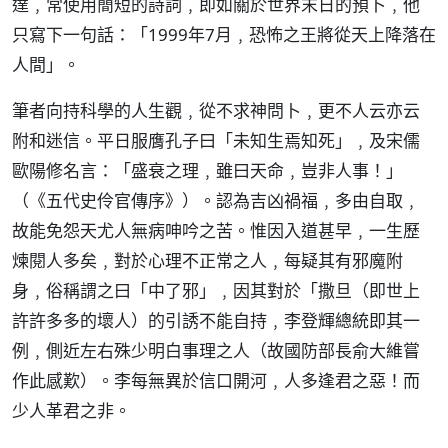
達﹐常使用簡短的詩詞﹐即如關於世界末日的預卜﹐他
只寫下一句話：「1999年7月﹐恐怖之王將從天上降落在
人間」。
筆者向持科學的人生觀﹐從不求神問卜﹐更不人云亦云
附和迷信。平日服膺孔子曰「未知生焉知死」﹐及宋儒
歐陽修名言：「盛衰之理﹐雖曰天命﹐豈非人事！」
（《五代史伶官傳序》）。認為吉凶禍福﹐多由自取﹐
故能免怨天尤人無病呻吟之苦。惟因入道甚早﹐一生歷
煉閱人多矣﹐對於心理不正常之人﹐每疑其有邪魔附
身﹐俗稱謂之曰「中了邪」﹐因其對於「撒旦（即世上
許許多多的壞人）的引誘不能自持﹐李登輝總統即其一
例﹐側近左右殊少明白事理之人（故國防部長俞大維嘗
作此感歎）。李每無異於信口開河﹐人多逢君之惡！而
少人革君之非。