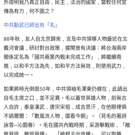
外證明我乃真正自由﹑民主﹑法治的國家﹐當較任何宣
傳為有力﹐何不圖之？
中共動武已師出有「名」
88年秋﹐友人自北京歸來﹐言及中共領導人物最近在北
戴河會議﹐研討對台政策﹐據聞曾有決議：將台海兩岸
關係定名為「國共兩黨內戰未完成工作」﹐將繼續南
進﹐以和平方法為先﹐如和平方法無效﹐則使用武力﹐
以完成統一。
如果將時光倒退50年﹐中共領袖毛澤東仍健在﹐此語出
自毛主席之口﹐並不足異。毛以蓋世英雄人物﹐前無古
人自許﹐秦皇漢武﹑唐宗宋祖﹑成吉思汗﹐在他眼裡俱
不過爾爾：「數風流人物﹐還看今朝」。（見毛的著詩
詠雪─沁園春）。毛在國共內戰時期﹐采游擊戰術﹐「敵
進我退﹐敵退我擾」﹑「槍桿子出政權」﹐可以取勝﹐