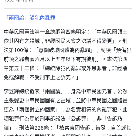
「兩國論」觸犯內亂罪
中華民國憲法第一章總綱第四條明定：「中華民國領土
依其固有之疆域﹐非經國民大會之決議不得變更」。刑
法第100條：「意圖破壞國體為內亂罪」﹐副項「預備犯
前項之罪者處六月以上五年以下有期徒刑」。憲法第四
章第五十二條：「總統除犯內亂罪或外患罪者﹐非經罷
免或解職﹐不受刑事上之訴究。」
李登輝總統發表「兩國論」﹐身為中華民國元首﹐公然
主張變更中華民國固有之疆域﹐並將中華民國之國體變
更為「兩個對立的國家」﹐為名實相符的內亂罪犯。此
項犯罪行為屬於刑事訴訟法「公訴罪」﹐非「告訴乃
論」。刑法第228條：「檢察官因告訴﹑告發﹑自首或其