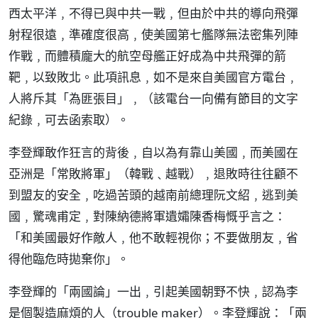
西太平洋﹐不得已與中共一戰﹐但由於中共的導向飛彈
射程很遠﹐準確度很高﹐使美國第七艦隊無法密集列陣
作戰﹐而體積龐大的航空母艦正好成為中共飛彈的箭
靶﹐以致敗北。此項訊息﹐如不是來自美國官方電台﹐
人將斥其「為匪張目」﹐（該電台一向備有節目的文字
紀錄﹐可去函索取）。
李登輝敢作狂言的背後﹐自以為有靠山美國﹐而美國在
亞洲是「常敗將軍」（韓戰﹑越戰）﹐退敗時往往顧不
到盟友的安全﹐吃過苦頭的越南前總理阮文紹﹐逃到美
國﹐驚魂甫定﹐對陳納德將軍遺孀陳香梅慨乎言之：
「和美國最好作敵人﹐他不敢輕視你；不要做朋友﹐省
得他臨危時拋棄你」。
李登輝的「兩國論」一出﹐引起美國朝野不快﹐認為李
是個製造麻煩的人（trouble maker）。李登輝說：「兩