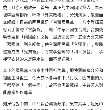
求劍」的說法﹐在邏輯上根本不能成立﹐不僅張冠李
戴﹐且亦無的放矢。首先﹐真正的中國國民黨人﹐早已
被李登輝排斥﹐稱為「外來政權」﹐分別淘汰﹐散漫而
無組織；目前的國民黨是「台灣國民黨」﹐乃李登輝篡
奪到手後的「冒牌貨」﹐繼「中華民國在台灣」台獨偽
裝發展到「兩國論」之後﹐最近國民黨十五全大會又將
「兩國論」列入紀錄﹐使台灣國民黨「台獨化」﹐與民
進黨成為「兄弟黨」﹐將來李登輝的「和平演替」﹐承
接李衣缽的人是陳水扁﹐而不是連戰。
真正的國民黨人無意中共再打內戰﹐即使蔣總裁介公和
經國主席復生﹐今天亦不會再和中共打仗﹐因為他們父
子都堅持「一個中國」﹐故不會再啟戰端﹐中共黨人對
此應當加以尊重。
如果傳說中的「中共對台灣新政策」果有其事﹐足見中