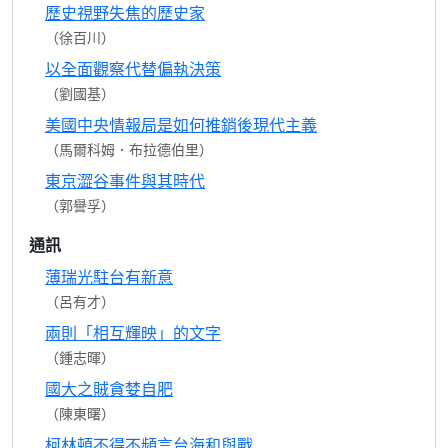
歷史視野失焦的歷史家
（徐百川）
以全面觀察代替偏執決策
（劉國基）
美國中央情報局是如何推銷後現代主義
（馬爾科姆．布拉德伯里）
東京澀谷事件與其時代
（郭譽孚）
通訊
薄瑞光駐台有新意
（呂有才）
兩則「相互輝映」的文字
（鍾志暉）
國大之賊貪婪自肥
（陳東曙）
柯林頓不得不頻言台海和與戰