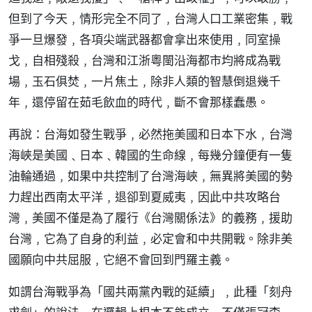
但到了今天﹐情形完全不同了﹐台灣人口工業密集﹐戰
爭一旦爆發﹐各項尖端武器都會拿出來使用﹐同室操
戈﹐自相殘殺﹐台灣和江浙粵閩沿海都市均將成為戰
場﹐玉石俱焚﹐一片焦土﹐除非人類的智慧倒退幾千
年﹐還停留在茹毛飲血的時代﹐斷不會那樣蠢愚。
再說：台海如發生戰爭﹐必然拖美國和日本下水﹐台灣
海峽是美國﹑日本﹑韓國的生命線﹐每幾分鐘便有一隻
油輪通過﹐如果中共控制了台灣海峽﹐無異將美國的勢
力趕出西南太平洋﹐退卻到夏威夷﹐因此中共攻略台
灣﹐美國不僅是為了履行《台灣關係法》的義務﹐援助
台灣﹐它為了自身的利益﹐必定會和中共開戰。除非美
國願向中共屈服﹐它絕不會回到門羅主義。
如謂台海戰爭為「國共兩黨內戰的延續」﹐此種「刻舟