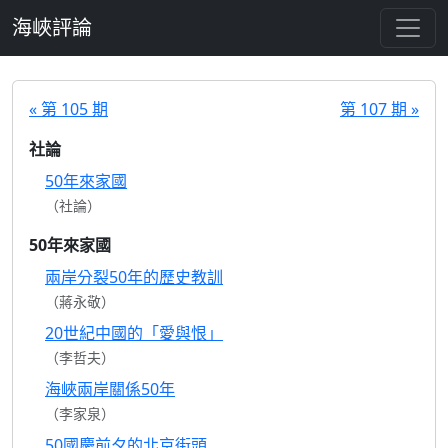
跳至主要內容
海峽評論
« 第 105 期
第 107 期 »
社論
50年來家國
（社論）
50年來家國
兩岸分裂50年的歷史教訓
（蔣永敬）
20世紀中國的「愛與恨」
（李哲夫）
海峽兩岸關係50年
（李家泉）
50國慶前夕的北京街頭