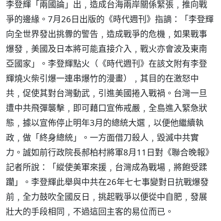
李登輝「兩國論」出﹐造成台海兩岸關係緊張﹐推向戰
爭的邊緣。7月26日出版的《時代週刊》指謫：「李登輝
向全世界發出挑釁的警告﹐造成戰爭的危機﹐如果戰事
爆發﹐美國及日本將可能直接介入﹐戰火亦會波及東南
亞國家」。李登輝點火（《時代週刊》在該文附有李登
輝燒火柴引爆一連串爆竹的漫畫）﹐其目的在激怒中
共﹐促使其對台灣動武﹐引進美國捲入戰禍。台灣一旦
遭中共飛彈襲擊﹐即可藉口宣佈戒嚴﹐全島進入緊急狀
態﹐據以宣佈停止明年3月的總統大選﹐以便他繼續執
政﹐做「終身總統」。一方面借刀殺人﹐毀滅中共實
力。誠如前行政院長郝柏村將軍8月11日對《聯合晚報》
記者所說：「縱使美軍來援﹐台灣成為戰場﹐將飽受蹂
躪」。李登輝此舉與中共在26年七七事變對日抗戰爆發
前﹐全力鼓吹全國反日﹐挑起戰爭以便從中自肥﹐發展
壯大的手段相同﹐不過這回主客的易位而已。