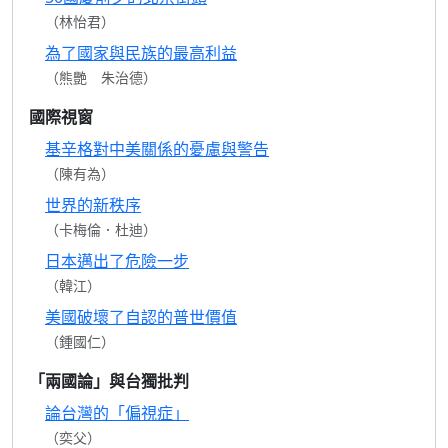
（林怡君）
為了國家與民族的最高利益
（熊艷 朱治德）
國際視窗
基辛格對中美關係的憂慮與警告
（陳有為）
世界的新秩序
（卡梅倫．杜迪）
日本邁出了危險一步
（韓江）
美國破壞了自認的普世價值
（鍾國仁）
「兩國論」與台獨批判
論台灣的「偏視症」
（奕父）