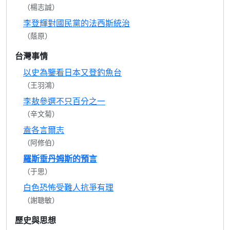
（楊志誠）
李登輝對國民黨的法西斯統治
（蔭原）
台灣事情
以史為鑒看日本又登釣魚台
（王羽鴻）
李敖參選不只百分之一
（辛文菊）
盍各言爾志
（阿修伯）
羅斯垂丹姆斯的預言
（于思）
白色恐怖受難人抗爭有理
（謝聰敏）
歷史與思想