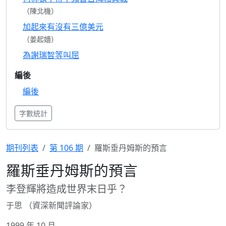
（陳北機）
加起來有沒有三億美元
（姜起嬙）
為謝瑞智等叫屈
編後
編後
字數統計
期刊列表
第 106 期
羅斯垂丹姆斯的預言
羅斯垂丹姆斯的預言
李登輝將造成世界末日乎？
于思 （資深新聞評論家）
1999 年 10 月