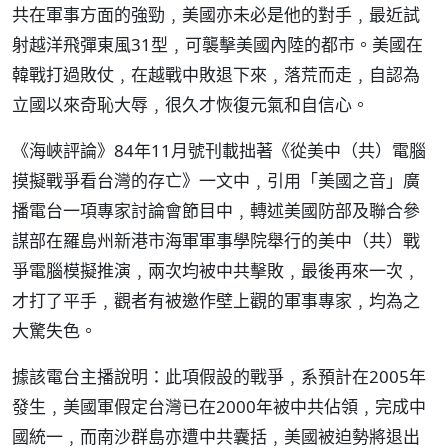
共在軍事方面的強勁﹐美國亦未必是他的對手﹐最近試
射越洋飛彈東風31型﹐可襲擊美國內陸的都市。美國在
韓戰打過敗仗﹐在越戰中敗退下來﹐落荒而走﹐自認為
立國以來奇恥大辱﹐很久才恢復元氣和自信心。
《海峽評論》84年11月號刊載拙著《從美中（共）電腦
摸擬戰爭看台灣的存亡》一文中﹐引用「美國之音」廣
播電台一項專家討論會節目中﹐轉述美國防部及聯合參
謀部在羅島州新港市海軍軍事學院舉行的美中（共）戰
爭電腦模擬推演﹐兩次均被中共擊敗﹐最後再來一次﹐
才打了平手﹐觀者有被邀作壁上觀的軍事專家﹐均為之
大驚失色。
據該電台主播說明：此項假設的戰爭﹐系預計在2005年
發生﹐美國軍假定台灣已在2000年被中共佔領﹐完成中
國統一﹐而南沙群島亦遭中共囊括﹐美國被迫勢將退出