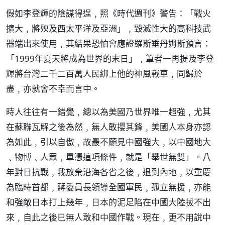
假如李登輝的陰謀得逞﹐照《時代週刊》警告：「戰火
擴大﹐將殃及西太平洋及亞洲」﹐毀滅性大的高科技武
器端出來使用﹐其結果恐怕會應證羅斯垂丹姆斯預言：
「1999年夏天將成為世界的末日」﹐筆者一再提及李登
輝將台灣二千二百萬人民綁上他的神風戰車﹐同歸於
盡﹐亦就會不幸而言中。
時人往往有一錯覺﹐總以為美國乃世界唯一超強﹐尤其
在蘇聯瓦解之後為然﹐無人敢攖其鋒﹐美國人本身亦認
為如此﹐引以自傲﹐故最不願見中國強大﹐以中國地大
﹑物博﹑人眾﹐單憑這項條件﹐就是「舉世無雙」。八
年對日抗戰﹐我放棄沿海各省之後﹐退到內地﹐以重慶
為臨時首都﹐蔣委員長領導全國軍民﹐孤立無援﹐亦能
和強敵日本打上幾年﹐日本的泥足陷在中國大陸拔不出
來﹐自此之後已無人敢和中國作戰。現在﹐更不用說中