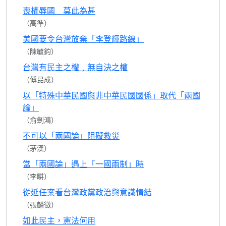
喪權辱國 莫此為甚
（高準）
美國要令台灣放棄「李登輝路線」
（陳毓鈞）
台灣有民主之權﹐無自決之權
（傅昆成）
以「特殊中華民國與非中華民國國係」取代「兩國
論」
（俞劍鴻）
不可以「兩國論」阻礙救災
（茅漢）
當「兩國論」遇上「一國兩制」時
（李畊）
從延任案看台灣政黨政治與意識情結
（張麟徵）
如此民主，憲法何用