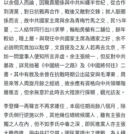
以余個人而論﹐因職責關係與中共糾纏半世紀﹐從合作
到清黨﹐對日抗戰再合作﹐戰後又敵對交鋒；就人脈關
係而言﹐故中共國家主席與余為青梅竹馬之交﹐民15年
夏﹐二人結伴同行出川求學﹐輪船房艙有二舖位﹐餘年
較幼﹐睡上層。與現任中共國家主席為通家之好﹐余不
必說明究竟加以點穿﹐文首提及之友人若再去北京﹐不
妨一問當事人便知所言非虛。余主張統一﹐但反對中共
暴政﹐詳見拙著《中國統一之路》及《中國將何往》二
書。其中有敘及余曾在抗戰時期公出延安與毛澤東﹑周
恩來等人周旋月餘之經過﹐故余應有資格向中共領導階
層進言﹐但余無意於此時去大陸旅行探親﹐觀光訪友。
李登輝一再聲言不再求連任﹐本屆任期尚餘八個月﹐除
李氏倒行逆施以外﹐其他幾位總統候選人﹐雖有主張台
獨之人在內﹐但不如李氏中毒之深﹐即民進黨人亦主張
大膽西進﹐與中共打交道。國民黨提出之連戰﹐為人穩