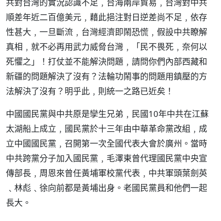
共對台灣的實況認識不足﹐台海兩岸貿易﹐台灣對中共
順差年近二百億美元﹐藉此挹注對日逆差尚不足﹐依存
性甚大﹐一旦斷流﹐台灣經濟即鬧恐慌﹐假設中共瞭解
真相﹐就不必再用武力威脅台灣﹐「民不畏死﹐奈何以
死懼之」！打仗並不能解決問題﹐請問你們內部西藏和
新疆的問題解決了沒有？法輪功鬧事的問題用鎮壓的方
法解決了沒有？明乎此﹐則統一之路已近矣！
中國國民黨與中共原是孿生兄弟﹐民國10年中共在江蘇
太湖船上成立﹐國民黨於十三年由中華革命黨改組﹐成
立中國國民黨﹐召開第一次全國代表大會於廣州。當時
中共跨黨分子加入國民黨﹐毛澤東曾代理國民黨中央宣
傳部長﹐周恩來曾任黃埔軍校黨代表﹐中共軍頭葉劍英
﹑林彪﹑徐向前都是黃埔出身。老國民黨員和他們一起
長大。