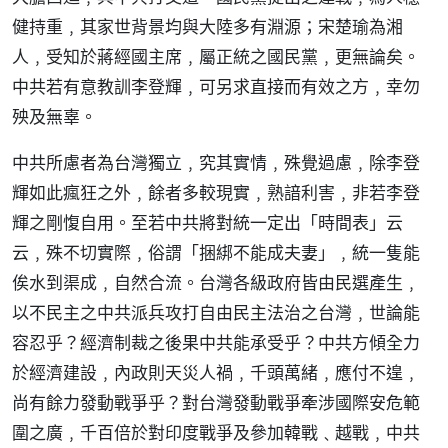
健持重﹐其家世背景均與大陸多有淵源；宋楚瑜為湘
人﹐受知於蔣經國主席﹐屬正統之國民黨﹐更無論矣。
中共若有意教訓李登輝﹐可另求直接而有效之方﹐幸勿
殃及無辜。
中共所慮者為台灣獨立﹐究其實情﹐殊覺過慮﹐除李登
輝如此瘋狂之外﹐餘者多較現實﹐熟諳利害﹐非若李登
輝之剛愎自用。至若中共將對統一定出「時間表」云
云﹐殊不切實際﹐俗謂「捆綁不能成夫妻」﹐統一隻能
俟水到渠成﹐自然合流。台灣各級政府皆由民選產生﹐
以不民主之中共派兵攻打自由民主法治之台灣﹐世論能
容忍乎？經濟制裁之後果中共能承受乎？中共方傾全力
於經濟建設﹐內政則天災人禍﹐千頭萬緒﹐應付不遑﹐
尚有餘力發動戰爭乎？對台灣發動戰爭牽涉國際安危範
圍之廣﹐千百倍於對印度戰爭及參加韓戰﹑越戰﹐中共