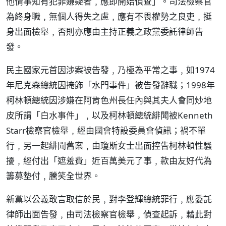
他情事知有犯罪嫌疑者﹐應即開始偵查」。司法檢察官
為終身職﹐無個人得失之慮﹐應有不畏權勢之良吏﹐挺
身出面檢舉﹐否則亦應由主持正義之政黨委託律師告
發。
民主國家元首因涉案被告發﹐乃極為平常之事﹐如1974
年尼克森總統因掩飾「水門事件」被告發辭職；1998年
柯林頓總統因涉嫌在阿肯色州長任內與其夫人會同炒地
皮所謂「白水事件」﹐以及柯林頓總統緋聞被Kenneth
Starr檢察官檢舉﹐經由國會特設委員會偵訊；禍不單
行﹐另一起緋聞舊案﹐由瓊斯女士出面控告柯林頓性騷
擾﹐經付出「遮羞費」近百萬美元了事﹐款由友好代為
籌募墊付﹐騰笑全世界。
新黨以公義敢言取信於民﹐對李登輝總統罪行﹐應委託
律師出面告發﹐由司法檢察官檢舉﹐偵查起訴﹐藉此對