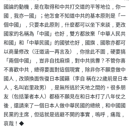
國論的動機﹐是在取得和中共打交道的平等地位﹐你一
國﹐我亦一國」；他怎會不知道中共的基本原則是「一
個中國」﹐只要本此原則﹐什麼都可以坐下來談﹐更改
國家的名稱為「中國」也好﹐雙方都放棄「中華人民共
和國」和「中華民國」的國號也好﹐國旗﹑國歌亦都可
以商量修改（汪道涵一再言及）﹐你捨此不圖﹐硬要搞
「兩個中國」﹐豈非自找麻煩﹐對中共挑釁？不管你喜
不喜歡中共﹐總得要面對這個現實﹐除非你不願意做中
國人﹐改頭換面恢復日本國籍（李自 稱在22歲前是日本
人﹐名叫岩里政男）﹐是無所逃於天地之間的。很多朋
友（包括筆者本人）都極不願見在和日本打了八年仗之
後﹐還請來了一個日本人做中華民國的總統﹐和中國國
民黨的主席﹐但這就是逃避不開的事實﹐嗚呼﹐痛哉﹐
哀哉！◆