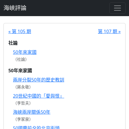
跳至主要內容
海峽評論
« 第 105 期
第 107 期 »
社論
50年來家國
（社論）
50年來家國
兩岸分裂50年的歷史教訓
（蔣永敬）
20世紀中國的「愛與恨」
（李哲夫）
海峽兩岸關係50年
（李家泉）
50國慶前夕的北京街頭