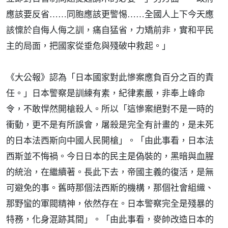
應該要反省……同胞應該更警惕……全國人上下今天應
該懍於自侮人侮之訓，痛自猛省，力矯前非，實和平民
主的局面，把國家從垂危與殘破中救起。」
《大公報》認為「日本國家對此慘案應負百分之百的責
任。」日本警察是訓練有素，紀律素嚴，非奉上峰命
令，不敢悍然開槍殺人。所以「這慘案絕對不是一時的
衝動，更不是有所誤會，屠殺是完全有計畫的，是未死
的日本法西斯向中國人民開槍」。「由此事看，日本法
西斯並不悔禍。今日日本的民主是偽裝的，黑暗與血腥
的統治，在繼續著。長此下去，帝國主義的復活，是無
可避免的事。舊時那個法西斯的機構，那個社會組織、
那野蠻的軍閥精神，依然存在。日本警察完全是殘暴的
特務，化身混跡其間」。「由此事看，麥帥改造日本的