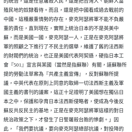
的統治，還是任意屠殺人民，還是把台灣人、朝鮮人當
殖民地的奴隸看待。而且，還是把中國看成過去戰前的
中國。這種嚴重情勢的存在，麥克阿瑟將軍不能不負嚴
重的責任，直到現在，實際上統治日本的不是英美中
蘇，而是美國一國，麥克阿瑟一人，正是在麥克阿瑟將
軍的照顧之下進行了不民主的選舉，維護了舊的法西斯
的財閥們的統治，也正是美國代表阿契遜，硬指日本工
會『501』宣言與某國（當然是指蘇聯）有關，誣蘇聯所
提的勞動法草案為『共產主義宣傳』，反對蘇聯所提
議，中英代表在原則上同意的取締一切法西斯主義及軍
國主義的書刊的議案，這正十足證明了美國想在獨佔日
本之中，保護和孕育日本法西斯侵略者，使成為今後反
蘇反共反民主的基地，正是在麥克阿瑟將軍這樣的對日
統治政策之下，才發生了日警屠殺台胞的慘劇。」因
此，「我們要抗議，要向麥克阿瑟總部抗議，對投降的