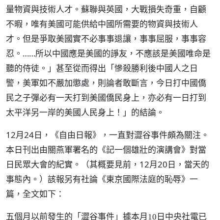
量物資與技術人才。蘇聯與英國，大戰損失奇重，自顧
不暇，唯有美國可能供給中國所需要的物資與技術人
才。但是爭取美國實不必事事退讓，事事屈服，事事容
忍。……所以中國應是美國的諍友，不應該是美國唯命是
聽的侍徒。」甚至從而得出「慘殺勝利後中國人之日
警，美軍如不嚴加懲處，則論者敢斷言，今日打中國僑
民之子彈必有一天打到美國僑民身上，亦必有一日打到
太平洋另一岸的美國人民身上！」的結論。
12月24日，《自由日報》，一直對澀谷事件頗為關注。
本日刊出由關燕軍署名的《記一個雄壯的演講會》對當
日民眾大會的紀實。（其概要見前，12月20日，當天的
事態內。）該報另有社論《東京國際法庭的恥辱》一
篇，全文如下：
五個月以前發生的「澀谷事件」據本月10日中央社電已