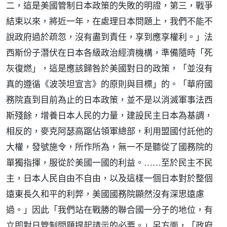
二，這是美國管制日本政策的失敗的明證，第三，戰爭
結束以來，將近一年，在處理日本問題上，我們不能不
說政府過於疏忽，沒有盡到責任，享到應享權利。」法
西斯份子潛伏在日本各級政治經濟機構，準備隨時「死
灰復燃」，這是應該歸咎於美國對日的政策，「並沒有
真的遵循《波茨坦宣言》的原則與目標」的。「華府國
務院直到目前為止的日本政策，並不是以消滅軍事法西
斯殘餘，增養日本人民的力量，建設民主日本為基調，
相反的，麥克阿瑟高踞佔領軍總部，利用盟國付託他的
大權，發號施令，所作所為，無一不是聽從了國務院的
單獨指揮，服從於美國一國的利益。……至於民主不民
主，日本人民自由不自由，以及這樣一個日本對於整個
遠東長久和平的利弊，美國國務院顯然沒有深思遠慮
過。」因此「我們站在戰勝的聯合國一分子的地位，有
立即對日管制問題提起請示的必要。」另方面，「政府