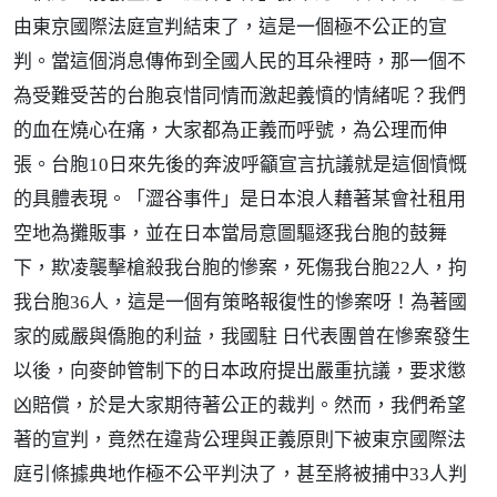
由東京國際法庭宣判結束了，這是一個極不公正的宣
判。當這個消息傳佈到全國人民的耳朵裡時，那一個不
為受難受苦的台胞哀惜同情而激起義憤的情緒呢？我們
的血在燒心在痛，大家都為正義而呼號，為公理而伸
張。台胞10日來先後的奔波呼籲宣言抗議就是這個憤慨
的具體表現。「澀谷事件」是日本浪人藉著某會社租用
空地為攤販事，並在日本當局意圖驅逐我台胞的鼓舞
下，欺凌襲擊槍殺我台胞的慘案，死傷我台胞22人，拘
我台胞36人，這是一個有策略報復性的慘案呀！為著國
家的威嚴與僑胞的利益，我國駐 日代表團曾在慘案發生
以後，向麥帥管制下的日本政府提出嚴重抗議，要求懲
凶賠償，於是大家期待著公正的裁判。然而，我們希望
著的宣判，竟然在違背公理與正義原則下被東京國際法
庭引條據典地作極不公平判決了，甚至將被捕中33人判