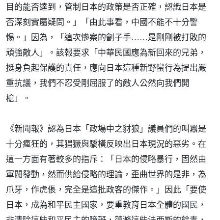
目的能否達到，管制日本的政策是否正確，認識日本是
否深刻實屬疑問。」「由此事看，中國不能不十分警
惕。」因為，「這次慘案的劊子手……是剛剛被打敗的
頑強敵人」。該報要求「中華民國應為新回來的兄弟，
挺身負起保護的責任，應向日本這種新野蠻行為提出嚴
重抗議，我們不忍受剛屈服了的敵人公然向我們開
槍」。
《新聞報》認為日本「政場中之豺狼」議員們的叫囂是
十分瘋狂的，其猖獗與驕橫反映出日本現況的惡劣。在
這一方面有著較多的指斥：「日本的侵略暴行，固然由
軍閥發動，然而供給侵略的理論，歪曲世界的是非，為
爪牙，作虎倀，完全是這批政客的傑作。」因此「要使
日本，成為和平民主國家，要重教育日本全體的國民，