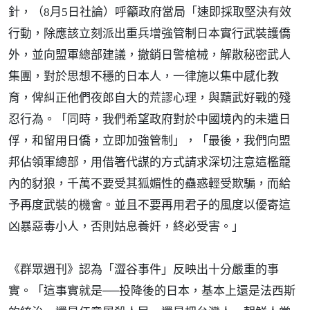
針，（8月5日社論）呼籲政府當局「速即採取堅決有效
行動，除應該立刻派出重兵增強管制日本實行武裝護僑
外，並向盟軍總部建議，撤銷日警槍械，解散秘密武人
集團，對於思想不穩的日本人，一律施以集中感化教
育，俾糾正他們夜郎自大的荒謬心理，與黷武好戰的殘
忍行為。「同時，我們希望政府對於中國境內的未遣日
俘，和留用日僑，立即加強管制」，「最後，我們向盟
邦佔領軍總部，用借箸代謀的方式請求深切注意這檻籠
內的豺狼，千萬不要受其狐媚性的蠱惑輕受欺騙，而給
予再度武裝的機會。並且不要再用君子的風度以優寄這
凶暴惡毒小人，否則姑息養奸，終必受害。」
《群眾週刊》認為「澀谷事件」反映出十分嚴重的事
實。「這事實就是──投降後的日本，基本上還是法西斯