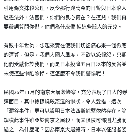
引用條文抹殺公理，反令那行兇萬惡的日警與日本浪人
逍遙法外，法官們，你們的良心何在？在這兒，我們再
要嚴詞質問你們，你們為什麼偏 袒這些殺人的元兇。
有數十年世仇，想起來實在使我們切齒痛心來一個徹底
的清算。但是，我們大國人風度，不欲以怨報怨，只期
他們受感化於我們，而是日本投降五百日以來的反省並
未使這些慘酷除掉。這怎麼不令我們警惕呢！
民國26年11月的南京大屠殺慘案，充分表現了日人的猙
獰面目，其中擄掠燒殺姦淫的慘狀，令人髮指。這次
「澀谷事件」更可以證明日本法西斯餘孽依然存在。論
規模此事件雖亞於南京之屠殺，而其陰險可怖則尤勝而
過之。為什麼呢？因為南京大屠殺時，日本以征服者姿