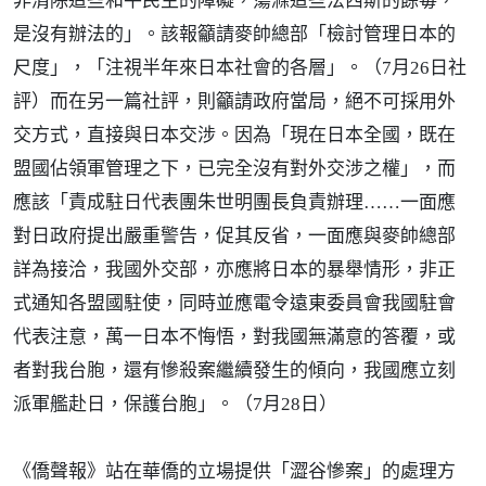
非清除這些和平民主的障礙，蕩滌這些法西斯的餘毒，
是沒有辦法的」。該報籲請麥帥總部「檢討管理日本的
尺度」，「注視半年來日本社會的各層」。（7月26日社
評）而在另一篇社評，則籲請政府當局，絕不可採用外
交方式，直接與日本交涉。因為「現在日本全國，既在
盟國佔領軍管理之下，已完全沒有對外交涉之權」，而
應該「責成駐日代表團朱世明團長負責辦理……一面應
對日政府提出嚴重警告，促其反省，一面應與麥帥總部
詳為接洽，我國外交部，亦應將日本的暴舉情形，非正
式通知各盟國駐使，同時並應電令遠東委員會我國駐會
代表注意，萬一日本不悔悟，對我國無滿意的答覆，或
者對我台胞，還有慘殺案繼續發生的傾向，我國應立刻
派軍艦赴日，保護台胞」。（7月28日）
《僑聲報》站在華僑的立場提供「澀谷慘案」的處理方