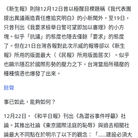
《新生報》則除12月12日曾以極醒目標題稱《我代表團
提出異議兩造責任應追究明白》的小新聞外，至19日，
只曾刊出《我要求檢舉日警可望即加以審理》的小方
塊。似乎「抗議」的態度也隱去僅餘「要求」的態度
了。但在21日台灣各報對此次示威的報導卻以《新生
報》所用的版面最大（《民報》所用版面居次）。似乎
也顯示隱忍於國際形勢的壓力之下，台灣當局所積壓的
種種憤懣也爆發了出來。
餘聲
事已如此，能夠如何？
12月22日，《和平日報》刊出《為澀谷事件呼籲》社
論。其推出社論《東京國際法庭的恥辱》與過去相關社
論最大不同點在於明示了以下的觀念：「……建設必須大