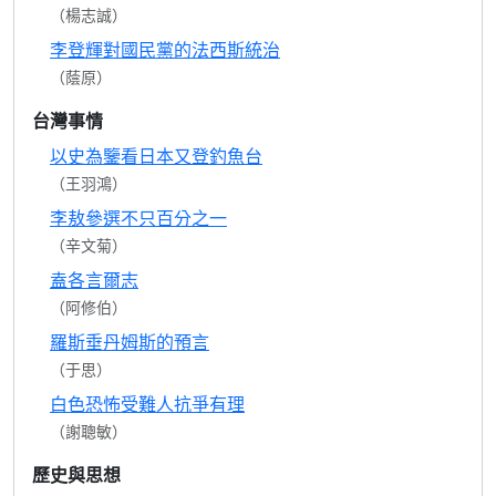
（楊志誠）
李登輝對國民黨的法西斯統治
（蔭原）
台灣事情
以史為鑒看日本又登釣魚台
（王羽鴻）
李敖參選不只百分之一
（辛文菊）
盍各言爾志
（阿修伯）
羅斯垂丹姆斯的預言
（于思）
白色恐怖受難人抗爭有理
（謝聰敏）
歷史與思想