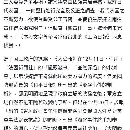
三人委員會主委稱，該案將交由佔領當局審核。我駐日
代表團……一向堅持進行完全及公正之調查。我代表團之
不斷努力，欲使台胞受公正審鞫，並使發生摩擦之兩造
責任得以追究明白，但調查日警責任一事，迄今猶未完
成。」（本段文字曾參考當時台北的《工商日報》消息
核對。）
為了國民政府的退縮，《大公報》在12月11日，引用了
「法國新聞社」的「攤販滋事」「並無罪過」的小消
息；以示該媒體不肯就此屈於美方壓力的態度。但是國
防部背景的《和平日報》所刊出的《澀谷事件的剖
析》，卻最明顯地呈現了政府立場的改變之後；軍方立
場自然不能不隨著改變的事態。但是在12月20日，該報
刊出的《省垣政建會學生團體開演唱會促國人注意對美
軍事法庭表抗議》的同時，刊出《澀谷事件將重加審
理》的消息，似無形地鼓舞著民眾前往參加。《大明晚