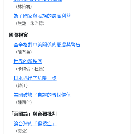
（林怡君）
為了國家與民族的最高利益
（熊艷 朱治德）
國際視窗
基辛格對中美關係的憂慮與警告
（陳有為）
世界的新秩序
（卡梅倫．杜迪）
日本邁出了危險一步
（韓江）
美國破壞了自認的普世價值
（鍾國仁）
「兩國論」與台獨批判
論台灣的「偏視症」
（奕父）