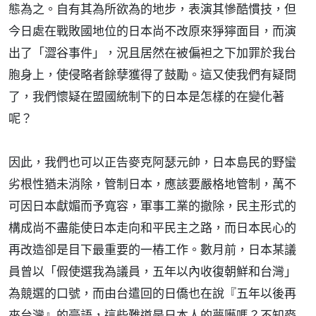
態為之。自有其為所欲為的地步，表演其慘酷慣技，但
今日處在戰敗國地位的日本尚不改原來猙獰面目，而演
出了「澀谷事件」，況且居然在被偏袒之下加罪於我台
胞身上，使侵略者餘孽獲得了鼓勵。這又使我們有疑問
了，我們懷疑在盟國統制下的日本是怎樣的在變化著
呢？
因此，我們也可以正告麥克阿瑟元帥，日本島民的野蠻
劣根性猶未消除，管制日本，應該要嚴格地管制，萬不
可因日本獻媚而予寬容，軍事工業的撤除，民主形式的
構成尚不盡能使日本走向和平民主之路，而日本民心的
再改造卻是目下最重要的一樁工作。數月前，日本某議
員曾以「假使選我為議員，五年以內收復朝鮮和台灣」
為競選的口號，而由台遣回的日僑也在說『五年以後再
來台灣』的豪語，這些難道是日本人的夢囈嗎？不知麥