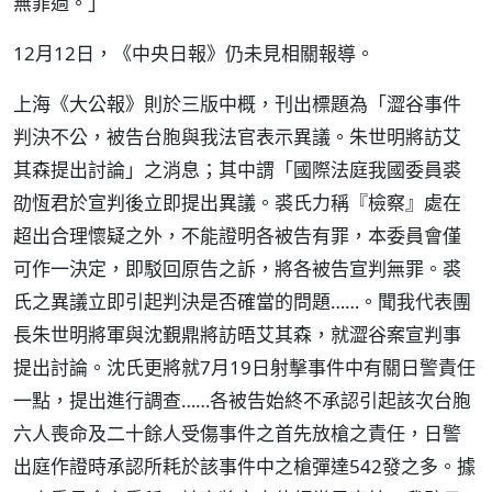
無罪過。」
12月12日，《中央日報》仍未見相關報導。
上海《大公報》則於三版中概，刊出標題為「澀谷事件
判決不公，被告台胞與我法官表示異議。朱世明將訪艾
其森提出討論」之消息；其中謂「國際法庭我國委員裘
劭恆君於宣判後立即提出異議。裘氏力稱『檢察』處在
超出合理懷疑之外，不能證明各被告有罪，本委員會僅
可作一決定，即駁回原告之訴，將各被告宣判無罪。裘
氏之異議立即引起判決是否確當的問題……。聞我代表團
長朱世明將軍與沈覲鼎將訪晤艾其森，就澀谷案宣判事
提出討論。沈氏更將就7月19日射擊事件中有關日警責任
一點，提出進行調查……各被告始終不承認引起該次台胞
六人喪命及二十餘人受傷事件之首先放槍之責任，日警
出庭作證時承認所耗於該事件中之槍彈達542發之多。據