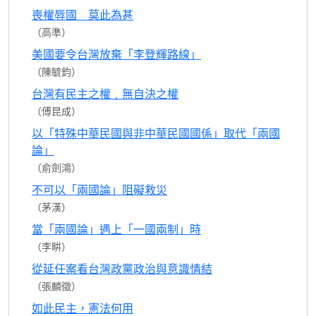
喪權辱國 莫此為甚
（高準）
美國要令台灣放棄「李登輝路線」
（陳毓鈞）
台灣有民主之權﹐無自決之權
（傅昆成）
以「特殊中華民國與非中華民國國係」取代「兩國
論」
（俞劍鴻）
不可以「兩國論」阻礙救災
（茅漢）
當「兩國論」遇上「一國兩制」時
（李畊）
從延任案看台灣政黨政治與意識情結
（張麟徵）
如此民主，憲法何用