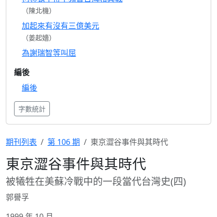
（陳北機）
加起來有沒有三億美元
（姜起嬙）
為謝瑞智等叫屈
編後
編後
字數統計
期刊列表
第 106 期
東京澀谷事件與其時代
東京澀谷事件與其時代
被犧牲在美蘇冷戰中的一段當代台灣史(四)
郭譽孚
1999 年 10 月