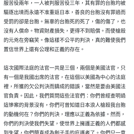
服苦役兩年，一人被判服苦役三年，其有罪的台胞均被
驅逐出境而永遠不准重返日本，善良的台胞沒有罪過而
受罰的卻是台胞。無辜的台胞死的死了，傷的傷了，也
沒有人償命。物資財產損失，更得不到賠償。而使槍殺
的元兇在旁竊笑。像這樣不公平的判決，真的難使我們
置信世界上還有公理和正義的存在。
這次國際法庭的法官一共是三個，兩個是美國法官，只
有一個是我國出席的法官，在這個以美國為中心的法庭
裡，所獲的欠公判決而鑄成的錯誤，當然是要由美國法
官負責。因此，我們質問這些法官們：你們曾經查明過
這慘案的背景沒有，你們可曾知道日本浪人槍殺我台胞
的動機何在？你們的判決，理應以正義為依據。然而，
你們的判決使我們失望，使世界上擁護正義的人們都感
到失望，你們簡直成為劊子手的庇護者了。你們只一意