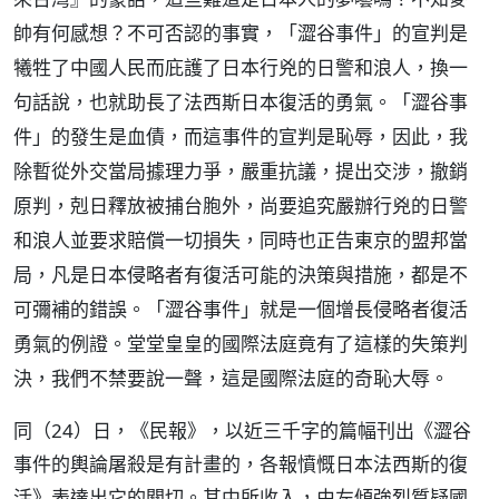
帥有何感想？不可否認的事實，「澀谷事件」的宣判是
犧牲了中國人民而庇護了日本行兇的日警和浪人，換一
句話說，也就助長了法西斯日本復活的勇氣。「澀谷事
件」的發生是血債，而這事件的宣判是恥辱，因此，我
除暫從外交當局據理力爭，嚴重抗議，提出交涉，撤銷
原判，剋日釋放被捕台胞外，尚要追究嚴辦行兇的日警
和浪人並要求賠償一切損失，同時也正告東京的盟邦當
局，凡是日本侵略者有復活可能的決策與措施，都是不
可彌補的錯誤。「澀谷事件」就是一個增長侵略者復活
勇氣的例證。堂堂皇皇的國際法庭竟有了這樣的失策判
決，我們不禁要說一聲，這是國際法庭的奇恥大辱。
同（24）日，《民報》，以近三千字的篇幅刊出《澀谷
事件的輿論屠殺是有計畫的，各報憤慨日本法西斯的復
活》表達出它的關切。其中所收入，由左傾強烈質疑國