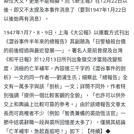
染性大文，更是不能相擬。而《新生報》在12月22日以
後，即又不太提及本事件消息了（要到1947年1月22日
以後始再有消息）。
1947年1月7、8、9日，上海《大公報》以連載方式刊出
《澀谷事件半年來的總報告》其副題為「日警槍殺台僑
的前後經過與最近發展──」。署名人是前曾提及台灣
《和平日報》於12月13日所刊出象徵交涉當局改變態
度，消極的亡羊補牢，內容達三千字的《澀谷事件的剖
析》一文的同一作者──劉浦生氏；細察此「總報告」全
文有一萬多字與該「剖析」一文；詳簡不同外，作者特
別強調「提供一個比較客觀的全貌」，「也許可以供外
交上和輿論上比較可靠的參考。」由於該總報告文章太
長而可商榷者不少（例如「智勇兼備的裘劭恆法官」一
節中述裘辭職一段與裘所回憶差太多了），僅摘其結論
「亡羊補牢，急起直追吧！」如下：【
】◆
待續