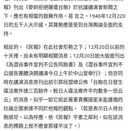
報》刊出《麥帥拒絕運遣台胞》於抗議講演會新聞之
下，應也有相當的鼓舞作用。易 言之，1946年12月220
日的五千人大示威，其聲勢應是受到台灣輿論全面的支
持。
相反的，《民報》在此社會形勢之下；12月20日以前的
十天裡，尚未有明顯相關消息；12月20日始大版面刊出
《為澀谷事件宣判不公告同胞書》及《澀谷事件宣判不
公道各團體決開講演今日上午於中山堂舉行》；但亦同
時在講演消息旁刊出前引那段盟總公佈「台胞在日發生
違法案件達三百餘件，較日人違法案件平均數多一倍云
云」的消息，似乎一如它前此著重責備國家未能護僑的
社論企圖表達不同於他報的觀點。（若是表示日人待台
胞過苛，以為呼應，依《民報》平素之犀利，似在該消
息的標題上就不應會那樣平淡了。）