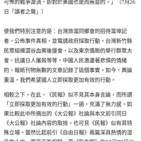
可怖的戰爭漩渦，即對於美國也是而無益的。」（7月26
日「讀者之聲」）
使我們特別注意的是：台灣旅滬同鄉會的招待滬埠記
者，公佈事件真相，並電請政府採取行動。台灣新竹縣
民眾組織澀谷血案後援會，以及東京僑胞的舉行群眾大
會，抗議日人屠殺等等，中國人民激盪著悲憤的情緒
的，報紙刊物無數的文章記錄了這個事實。如今，輿論
重溫，我們希望國人立即採取更加有效的行動。
相較之下，在此，《民報》似不見其本身言論，而所謂
「立即採取更加有效的行動」一語，充滿了無力感。如
果比較此中所摘出的《大公報》社論與本文前引同日
《大公報》社論內容的取捨，也可見《民報》似有其特
殊立場。當然比起前引《自由日報》兩篇深具熱情的渲