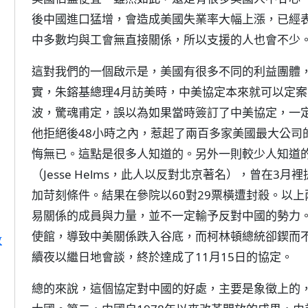
後中國進口猛增，會造成美國失業率大幅上漲，已經
中多數均與工會無直接關係，所以支援的人也會不少
這對我們的一個啟示是，美國有很多不同的利益團體
實，朱鎔基總理4月訪美時，中美協定本來就可以定
波，驚魂甫定，誤以為如果當時簽訂了中美協定，一
他拒絕後48小時之內，惹起了兩百多家美國最大公司
悔無已。這點是很多人知道的。另外一則較少人知道
（Jesse Helms，此人以反對北京著名），曾在
加苛刻條件。結果在參院以60對29票橫遭封殺。以
易關係的成員與力量，並不一定輸予反對中國的勢力
使館，導致中美關係跌入谷底，而柯林頓總統卻鍥而
政
續夜以繼日地會談，終於達成了11月15日的協定。
總的來說，這個協定對中國的好處，主要是象徵上的