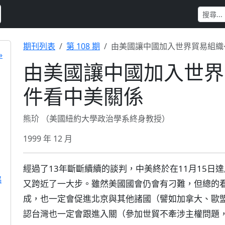
期刊列表
第 108 期
由美國讓中國加入世界貿易組織<
»
由美國讓中國加入世界貿
件看中美關係
熊玠 （美國紐約大學政治學系終身教授）
1999 年 12 月
經過了13年斷斷續續的談判，中美終於在11月15日
協
又跨近了一大步。雖然美國國會仍會有刁難，但總的
成，也一定會促進北京與其他諸國（譬如加拿大、歐
認台灣也一定會跟進入關（參加世貿不牽涉主權問題