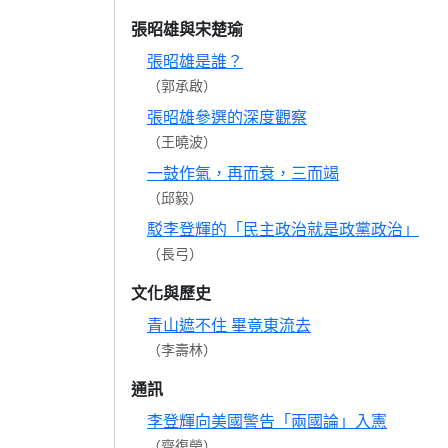
張昭雄與宋楚瑜
張昭雄是誰？
（郭承啟）
張昭雄參選的深度觀察
（王曉波）
一鼓作氣，再而衰，三而竭
（邱毅）
駁李登輝的「民主政治就是政黨政治」
（長弓）
文化與歷史
青山遮不住 畢竟東流去
（李壽林）
通訊
李登輝向美國警告「兩國論」入憲
（齊復瑩）