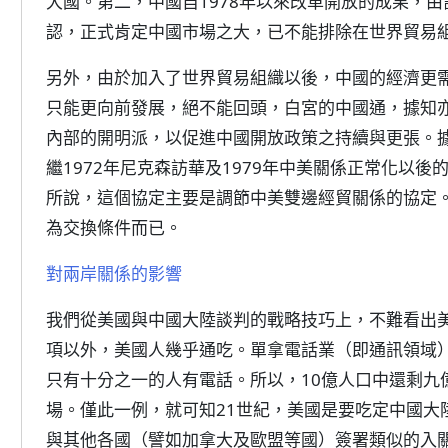
大國。第二，中國自1978年以來改革開放的成果，
認，正式肯定中國市場之大，已不能排除在世界貿易
另外，由於加入了世界貿易組織以後，中國的經濟更
只能更向前發展，絕不能回頭，白宮的中國通，據知
內部的開明派，以促進中國開放政策之持續與更張。
繼1972年尼克森訪華及1979年中美關係正常化以
所說，這個協定主要是調節中美雙邊經貿關係的協定
為交換條件而已。
對兩岸關係的影響
我們從美國與中國大陸談判的戰略技巧上，不難看出
項以外，美國人幾乎通吃。單拿電話業（即通訊領域
只有十分之一的人有電話。所以，10億人口中還剩九
場。僅此一例，就可知21世紀，美國是要吃定中國大
與其他各國（譬如加拿大及歐盟等國）簽署類似的入