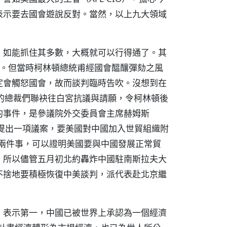
表示要去國會遊說反對。當然，以上九大領域
。
，如能抓住其多數，大概就可以行得通了。其
案。但當時柯林頓總統甫經國會醞釀彈劾之風
定會觸怒國會，故而談判臨時告吹。沒想到在
的總裁們聯袂往白宮抗議與請願，令柯林頓後
的事件，是參議院外交委員會主席赫姆斯
3月裡提出一項議案，要美國對中國加入世貿組織附
上兩件事，可以證明美國要與中國發展正常貿
。所以儘管五月初北約轟炸中國駐南斯拉夫大
不捨地要積極恢復中美談判，派代表赴北京繼
，表示第一，中國已被世界上承認為一個經濟