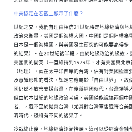
中美協定在宏觀上顯示了什麼？
世紀之交，我們有理由相信21世紀將是地緣經濟與地
政治來衡量，美國是個海權大國，中國則是個陸權為
日本是一個海權國，與美國發生衝突的可能要高得多
的結果）。在20世紀後半段，由於地緣政治的緣故，意
美國間的衝突（一直維持到1979年，才有美國與北
（地理），處在太平洋西岸的台灣，佔有對美國極重
及意識形態的看法，認定它應屬於「自由世界」，故
國仍然不放棄支援台灣，在後蔣經國時代，台灣領導
但由於本世紀的地緣政治考慮，美國僅能說搞兩個中
者」，還不至於拋棄台灣（尤其對台灣軍售還符合美
濟時代，恐將有不同的後果了。
冷戰終止後，地緣經濟逐漸抬頭。這可以從經濟金融