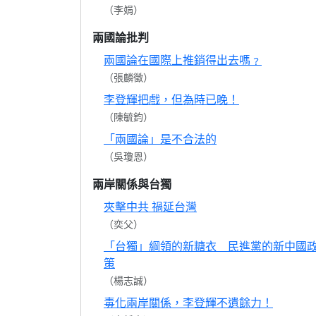
（李娟）
兩國論批判
兩國論在國際上推銷得出去嗎﹖
（張麟徵）
李登輝把戲，但為時已晚！
（陳毓鈞）
「兩國論」是不合法的
（吳瓊恩）
兩岸關係與台獨
夾擊中共 禍延台灣
（奕父）
「台獨」綱領的新糖衣 民進黨的新中國
策
（楊志誠）
毒化兩岸關係，李登輝不遺餘力！