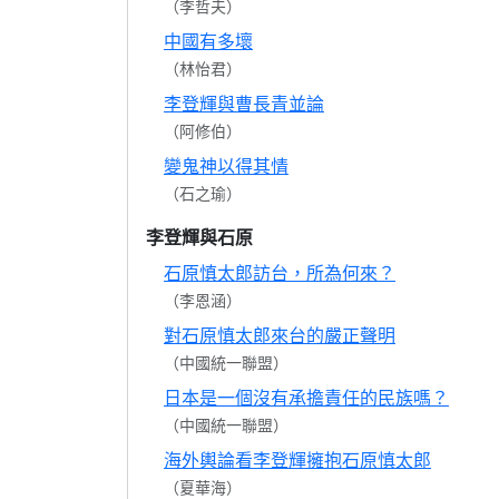
（李哲夫）
中國有多壞
（林怡君）
李登輝與曹長青並論
（阿修伯）
變鬼神以得其情
（石之瑜）
李登輝與石原
石原慎太郎訪台，所為何來？
（李恩涵）
對石原慎太郎來台的嚴正聲明
（中國統一聯盟）
日本是一個沒有承擔責任的民族嗎？
（中國統一聯盟）
海外輿論看李登輝擁抱石原慎太郎
（夏華海）