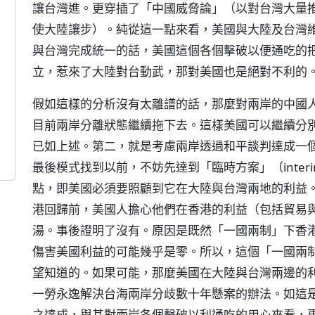
讓台灣進。更穿插了「中國威脅論」（以對台灣大量
使大陸讓步）。純從這一點來看，美國與大陸及台灣
與台灣完成統一的話，美國這個各個擊破以便通吃的
立，惹來了大陸對台動武，那對美國也是絕對不利的
假如這樣的分析沒有太離譜的話，那麼對兩岸的中國
目前兩岸分離狀態繼續拖下去。這樣美國可以繼續分
已如上述。第二，就是考慮兩岸透過和平談判達成一
最後模式找到以前，不妨先達到「臨時方案」（interim
點，即美國必須要照顧到它在大陸與台灣兩地的利益
港回歸前，美國人擔心他們在香港的利益（包括貿易與
湯。事後證明了沒有。原因是既然「一國兩制」下香
傷害美國利益的可能幾乎是零。所以，這個「一國兩
望知道的。如果可能，那麼美國在大陸與台灣兩邊的
一勞永逸解決台海兩岸分歧數十年懸案的辦法。如這
之達成，與其對兩岸各個擊破以利通吃的用心來看，