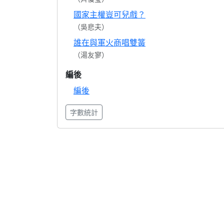
國家主權豈可兒戲？
（吳悲夫）
誰在與軍火商唱雙簧
（湯友寥）
編後
編後
字數統計