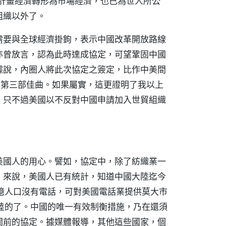
由計畫經濟轉形為市場經濟，也已為世人所公
組織以外了。
需要與全球經濟掛鉤，表示中國改革開放路線
亦曾放言，認為此時達成協定，可望鞏固中國
據說，內圈人將此次協定之簽定，比作中美間
後的第三部佳曲。如果屬實，這更證明了我以上
。只不過美國以不反對中國申請加入世貿組織
美國人的用心。譬如，協定中，除了紡織業一
）來說，美國人已有統計，知道中國大陸迄今
億人口沒有電話，可對美國電話業提供莫大市
陸的了。中國的唯一有效制衡措施，乃在還須
關前的協定。據媒體報導，其他這些國家，個