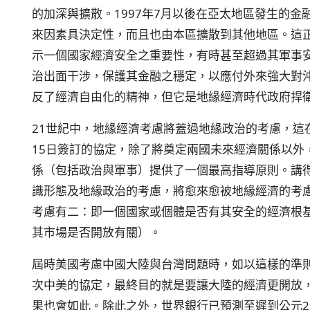
的加深與擴散。1997年7月以後在亞太地區發生的
來因素具決定性，而且也由本區擴散到其他地區。這
示一個國家經濟安全之重要性，有時甚至超過其軍事
治出面干涉，保護其金融之穩定，以應付外來強大對
反了經濟自由化的精神，但它是地緣經濟時代政府捍
21世紀中，地緣經濟考慮將蓋過地緣政治的考慮，這在
15日簽訂的協定，除了將奠定兩國未來經濟關係以外
係（包括政治與軍事）提供了一個最高指導原則。講
識形態及地緣政治的考慮，將愈來愈被地緣經濟的考
考慮有二：即一個國家或個體是否有其安全的經濟根
其市場是否開放有關）。
屆時美國考慮中國大陸與台灣問題時，如以這樣的準
次中美的協定，最終目的就是要讓大陸的經濟更開放
果也會如此。除此之外，世界銀行已預測至遲到公元2