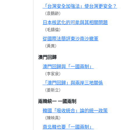
「台灣安全加強法」使台灣更安全？
（袁鶴齡）
日本核武化的可能與其相關問題
（毛鑄倫）
從國際法簡評東沙南沙撤軍
（黃異）
澳門回歸
澳門回歸與「一國兩制」
（李家泉）
「澳門回歸」與兩岸三地關係
（姜新立）
兩韓統一 一國兩制
韓國「吸收統合」論的統一政策
（陳映真）
南北韓也要「一國兩制」