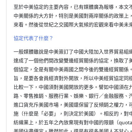
至於中美協定的主要內容，已有媒體廣為報導，本文
中美關係的大方針，特別是美國對兩岸關係的政策上
來看。然後從世紀之交國際大氣候的宏觀來看中美未
協定代表了什麼？
一般媒體雖說是中美簽訂了中國大陸加入世界貿易組
達成了一個他們間改變雙邊經貿關係的協定，換取了
個協定，全是有關中美兩國之間今後的雙邊經貿關係
旨，是要各會員經濟對外開放，所以中美經貿協定同
比較一下，中國須對美國開放的更多。譬如中國須在
路、零售推銷、服務行業、娛樂、銀行／金融服務、
進口貨充斥美國市場，美國還保留了反傾銷之權力，可
施（什麼是「必要」，則決定於美國）。相反的，對
紡織業上，於五年之內放棄現有對中國的限額（quo
美國佔盡便宜。雖然如此，還是有很多美國人不甘心。譬