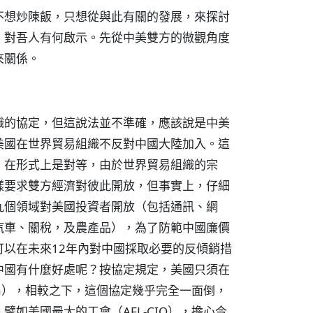
不想炒陳飯，只想從與此有關的發展，來探討
，對吾人有何啟示。先從中美雙方的微觀角度
來關係。
織的協定，但這說法並不準確，應該說是中美
美國在世界貿易組織不反對中國大陸加入。這
。在形式上是對等，由於世界貿易組織的宗
樣要求雙方經濟對彼此開放，但事實上，仔細
九個領域對美國投資者開放（包括通訊、網
汽車、關稅，及農產品），為了防範中國廉價
以在未來12年內對中國採取必要的反傾銷措
中國有什麼好處呢？按協定規定，美國只須在
ta），相較之下，這個協定幾乎完全一面倒，
如美國最大的工會（AFL-CIO），擔心今