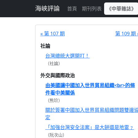
跳至主要內容
海峽評論
首頁
期刊列表
《中華雜誌》
« 第 107 期
第 109 期 
社論
台灣總統大選開打！
（社論）
外交與國際政治
由美國讓中國加入世界貿易組織<br>的條
件看中美關係
（熊玠）
關於簽署中國加入世界貿易組織問題雙邊
定
「加強台灣安全法案」是大餅還是地雷﹖
（阮次山）