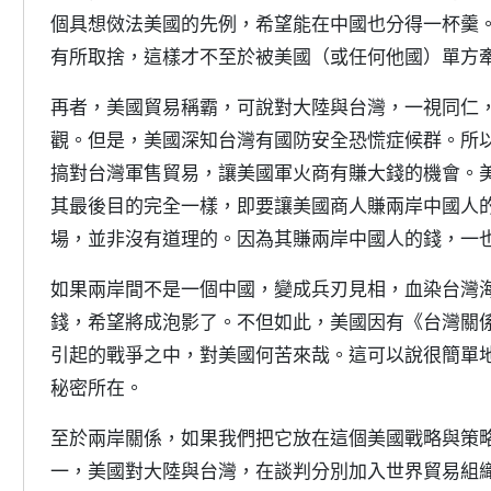
個具想傚法美國的先例，希望能在中國也分得一杯羹
有所取捨，這樣才不至於被美國（或任何他國）單方
再者，美國貿易稱霸，可說對大陸與台灣，一視同仁
觀。但是，美國深知台灣有國防安全恐慌症候群。所
搞對台灣軍售貿易，讓美國軍火商有賺大錢的機會。
其最後目的完全一樣，即要讓美國商人賺兩岸中國人
場，並非沒有道理的。因為其賺兩岸中國人的錢，一
如果兩岸間不是一個中國，變成兵刃見相，血染台灣
錢，希望將成泡影了。不但如此，美國因有《台灣關
引起的戰爭之中，對美國何苦來哉。這可以說很簡單
秘密所在。
至於兩岸關係，如果我們把它放在這個美國戰略與策
一，美國對大陸與台灣，在談判分別加入世界貿易組