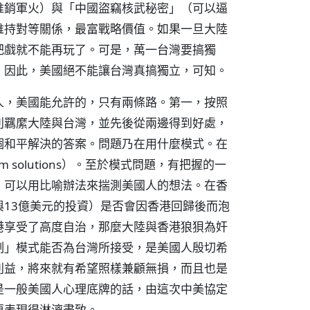
推銷軍火）與「中國盜竊核武秘密」（可以逼
維持對等關係，最富戰略價值。如果一旦大陸
把戲就不能再玩了。可是，萬一台灣要搞獨
。因此，美國絕不能讓台灣真搞獨立，可知。
人，美國能允許的，只有兩條路。第一，按照
別羈縻大陸與台灣，並先後從兩邊得到好處，
個和平解決的答案。問題乃在用什麼模式。在
 solutions）。至於模式問題，有把握的一
。可以用比喻辦法來揣測美國人的想法。在香
13億美元的投資）是否會因香港回歸後而泡
港享受了高度自治，那麼大陸與香港狼狽為奸
制」模式能否為台灣所接受，是美國人殷切希
利益，將來就有希望照樣兼顧無損，而且也是
是一般美國人心理底牌的話，由這次中美協定
更表現得淋漓盡致。