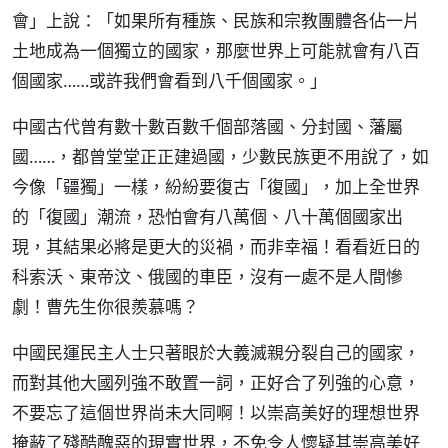
會」上說：「如果所有種族、民族和宗教團體各佔一片
土地成為一個獨立的國家，那麼世界上可能就會有八百
個國家……或許我們會看到八千個國家。」
中國古代曾有數十數百數千個部落國、分封國、藩屬
國……，都曾堂堂正正建過國，少數民族更不用說了，如
今像「疆獨」一樣，紛紛要復古「復國」，加上全世界
的「復國」潮流，恐怕會有八萬個、八十萬個國家出
現，其結果必將是更大的災禍，而非幸福！看看近日的
科索沃、東帝汶、俄國的車臣，沒有一處不是人間慘
劇！曹先生你很羨慕嗎？
中國民運民主人士只著眼於大義滅親分裂自己的國家，
而對其他大國列強不敢置一詞，正好合了列強的心意，
不要忘了這個世界尚未大同啊！以崇高美好的理想世界
掩蔽了殘酷醜惡的現實世界，不免令人懷疑其崇高美好