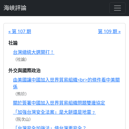
跳至主要內容
海峽評論
« 第 107 期
第 109 期 »
社論
台灣總統大選開打！
（社論）
外交與國際政治
由美國讓中國加入世界貿易組織<br>的條件看中美關
係
（熊玠）
關於簽署中國加入世界貿易組織問題雙邊協定
「加強台灣安全法案」是大餅還是地雷﹖
（阮次山）
「台灣安全加強法」使台灣更安全？