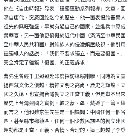
他在《自由時報》發表「疆獨運動系列報導」文章，回
溯自唐代，突厥回紇迄今的歷史。他一面表揚維吾爾人
祖先的興旺強盛，早就有過自己的國家，並進兵中原威
脅華夏，另一面他更憤慨於近代中國（滿清至中華民國
至中華人民共和國）對維族人的侵凌鎮壓歧視。他引用
疆獨維人的話說：「我們不要求獨立，而是要復國。」
完全肯定了疆獨「復國」的正義訴求。
曹先生曾經千里迢迢赴印度採訪達賴喇嘛，同時為文宣
揚西藏文化之優越，精神文明之高尚，歷史之輝煌，立
國之久遠，也宣揚台灣獨立之正當正義，但是舉不出來
歷史上台灣建國之實例，較之蒙、疆、藏遜了一籌。總
而言之，他和魏京生先生是一個論調：中國任何一個省
區，甚至縣市鄉鎮區，任何一個少數民族區的獨立建國
運動都是正當、正義、合情、合理的。這已超越了李登