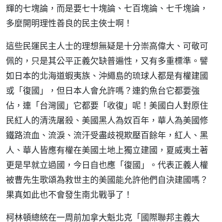
輝的七塊論，而是要七十塊論、七百塊論、七千塊論，
多麼開明理性善良的民主俠士啊！
這些民運民主人士的理想無疑是十分崇高偉大、可敬可
佩的，只是其公平正義欠缺普遍性，又有多重標準。譬
如日本的北海道蝦夷族、沖繩島的琉球人都是有權建國
或「復國」，但日本人會允許嗎？連釣魚台它都要強
佔，連「台灣國」它都要「收復」呢！美國白人對原住
民紅人的清洗屠殺、美國黑人為奴百年，華人為美國修
鐵路流血、流淚、流汗受盡歧視欺壓百餘年，紅人、黑
人、華人皆應有權在美國土地上獨立建國，夏威夷土著
更是早就立過國，今日自也應「復國」。代表正義人權
被曹先生歌頌為救世主的美國能允許他們自決建國嗎？
果真如此也不會發生南北戰爭了！
柯林頓總統在一周前加拿大魁北克「國際聯邦主義大