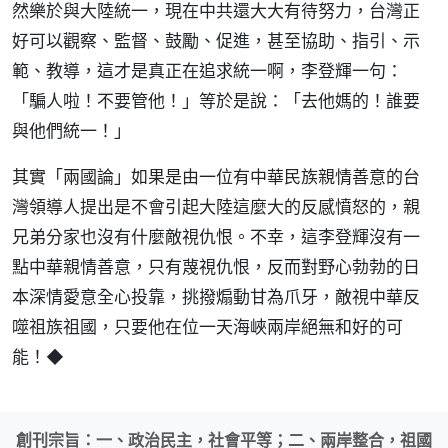
然樂於與大陸統一，現在中共還大大有待努力，台灣正
好可以觀察、監督、鼓勵、促進，甚至協助、指引、示
範、教導，這才是真正在追求統一啊，李登輝一句：
「騙人啦！不要管他！」等於是說：「去他媽的！誰要
與他們統一！」
其實「兩國論」如果是由一位有中華民族親情善意的台
灣領導人提出是不會引起大陸這麼大的反感憤怒的，親
兄弟分家也沒有什麼敵視仇恨。不幸，這李登輝沒有一
點中華親情善意，只有蔑視仇恨，反而對野心勃勃的日
本深情愛意全心投靠，挑撥煽動甘為爪牙，敵視中華反
噬祖族祖國，只要他在位一天海峽兩岸絕無和好的可
能！◆
創刊宗旨：一、政治民主，社會平等；二、兩岸整合，祖國