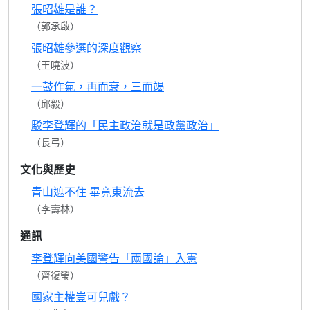
張昭雄是誰？
（郭承啟）
張昭雄參選的深度觀察
（王曉波）
一鼓作氣，再而衰，三而竭
（邱毅）
駁李登輝的「民主政治就是政黨政治」
（長弓）
文化與歷史
青山遮不住 畢竟東流去
（李壽林）
通訊
李登輝向美國警告「兩國論」入憲
（齊復瑩）
國家主權豈可兒戲？