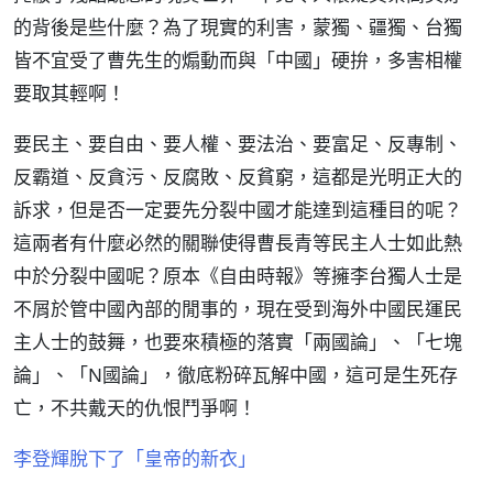
的背後是些什麼？為了現實的利害，蒙獨、疆獨、台獨
皆不宜受了曹先生的煽動而與「中國」硬拚，多害相權
要取其輕啊！
要民主、要自由、要人權、要法治、要富足、反專制、
反霸道、反貪污、反腐敗、反貧窮，這都是光明正大的
訴求，但是否一定要先分裂中國才能達到這種目的呢？
這兩者有什麼必然的關聯使得曹長青等民主人士如此熱
中於分裂中國呢？原本《自由時報》等擁李台獨人士是
不屑於管中國內部的閒事的，現在受到海外中國民運民
主人士的鼓舞，也要來積極的落實「兩國論」、「七塊
論」、「N國論」，徹底粉碎瓦解中國，這可是生死存
亡，不共戴天的仇恨鬥爭啊！
李登輝脫下了「皇帝的新衣」