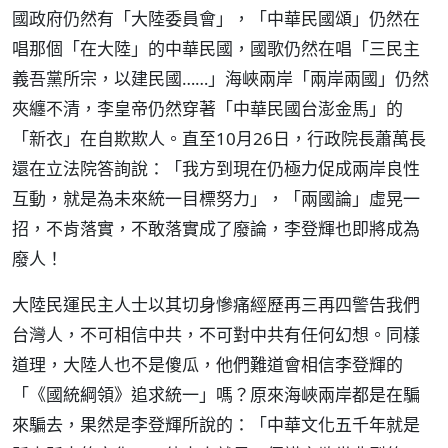
國政府仍然有「大陸委員會」，「中華民國頌」仍然在
唱那個「在大陸」的中華民國，國歌仍然在唱「三民主
義吾黨所宗，以建民國……」海峽兩岸「兩岸兩國」仍然
夾纏不清，李皇帝仍然穿著「中華民國台澎金馬」的
「新衣」在自欺欺人。直至10月26日，行政院長蕭萬長
還在立法院答詢說：「我方到現在仍極力促成兩岸良性
互動，就是為未來統一目標努力」，「兩國論」虛晃一
招，不肯落實，不敢落實成了廢論，李登輝也即將成為
廢人！
大陸民運民主人士以其切身慘痛經歷再三再四警告我們
台灣人，不可相信中共，不可對中共有任何幻想。同樣
道理，大陸人也不是傻瓜，他們難道會相信李登輝的
「《國統綱領》追求統一」嗎？原來海峽兩岸都是在騙
來騙去，果然是李登輝所說的：「中華文化五千年就是