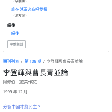
（吳悲夫）
誰在與軍火商唱雙簧
（湯友寥）
編後
編後
字數統計
期刊列表
第 108 期
李登輝與曹長青並論
李登輝與曹長青並論
阿修伯 （旅美作家）
1999 年 12 月
分裂中國才能民主？