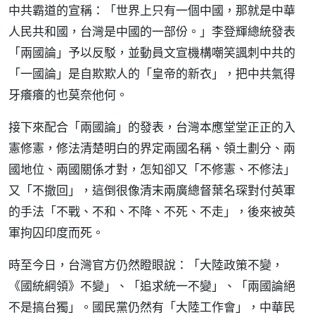
中共霸道的宣稱：「世界上只有一個中國，那就是中華
人民共和國，台灣是中國的一部份。」李登輝總統發表
「兩國論」予以反駁，並動員文宣機構嘲笑諷刺中共的
「一國論」是自欺欺人的「皇帝的新衣」，把中共氣得
牙癢癢的也莫奈他何。
接下來配合「兩國論」的發表，台灣本應堂堂正正的入
憲修憲，修法清楚明白的界定兩國名稱、領土劃分、兩
國地位、兩國關係才對，怎知卻又「不修憲、不修法」
又「不撤回」，這倒很像清末兩廣總督葉名琛對付英軍
的手法「不戰、不和、不降、不死、不走」，後來被英
軍拘囚印度而死。
時至今日，台灣官方仍然瞪眼說：「大陸政策不變，
《國統綱領》不變」、「追求統一不變」、「兩國論絕
不是搞台獨」。國民黨仍然有「大陸工作會」，中華民