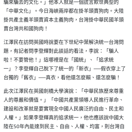
騙來騙去的文化。」他本人就是一個謊言欺世典型的
「中華文化」。今日海峽兩岸都在掛羊頭賣狗肉。大陸
掛共產主義羊頭賣資本主義狗肉，台灣掛中華民國羊頭
賣台灣共和國狗肉！
江澤民在訪問英國時說要在下世紀中葉解決統一台灣問
題，有記者問李登輝對此談話的看法，李說：「騙人
啦！不要管他！」這哪裡是在「國統」、「追求統
一」？李登輝自己脫下了統一的「新衣」──假衣穿上了
台獨的「舊衣」──真衣，看他還怎麼賴、還怎麼騙！
此次江澤民在英國劍橋大學演說：「中華民族歷來尊重
人的尊嚴和價值。」「中國共產黨領導人民進行革命、
建設和改革就是要實現全中國人民廣泛的自由、民主和
人權。」如果李登輝真的追求統一，他也應該說中國大
陸在50年內能達到民主、自由、人權、均富，則台灣自