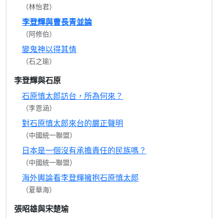
（林怡君）
李登輝與曹長青並論
（阿修伯）
變鬼神以得其情
（石之瑜）
李登輝與石原
石原慎太郎訪台，所為何來？
（李恩涵）
對石原慎太郎來台的嚴正聲明
（中國統一聯盟）
日本是一個沒有承擔責任的民族嗎？
（中國統一聯盟）
海外輿論看李登輝擁抱石原慎太郎
（夏華海）
張昭雄與宋楚瑜