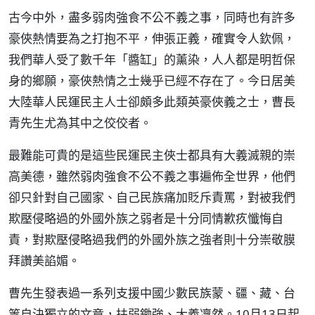
古今中外，盡多弱肉強食不公不義之事，同時也有許多
豪俠熱情要為之打抱不平，伸張正義，確實令人欽佩，
我們華人受了數千年「醬缸」的薰染，人人都是明哲保
身的鄉願，豪俠熱情之士幾乎已經不存在了。今日居美
大陸華人民運民主人士卻頗多此類英豪俠義之士，曹長
青先生尤為其中之佼佼者。
最難能可貴的是這些民運民主俠士都具有大義滅親的崇
高美德，雖然弱肉強食不公不義之事遍佈全世界，他們
卻只針對自己國家、自己民族痛加貶斥責罵，對被我們
欺壓侵略過的外國外族之弱者是十分同情歉疚懺悔自
責，對欺壓侵略過我們的外國外族之強者則十分崇敬膜
拜讚美諂媚。
曹先生發表過一系列支援中國少數民族蒙、疆、藏、台
等自決獨立的文章，扶弱鋤強、大義凜然。10月13日起