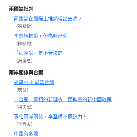
兩國論批判
兩國論在國際上推銷得出去嗎﹖
（張麟徵）
李登輝把戲，但為時已晚！
（陳毓鈞）
「兩國論」是不合法的
（吳瓊恩）
兩岸關係與台獨
夾擊中共 禍延台灣
（奕父）
「台獨」綱領的新糖衣 民進黨的新中國政策
（楊志誠）
毒化兩岸關係，李登輝不遺餘力！
（李哲夫）
中國有多壞