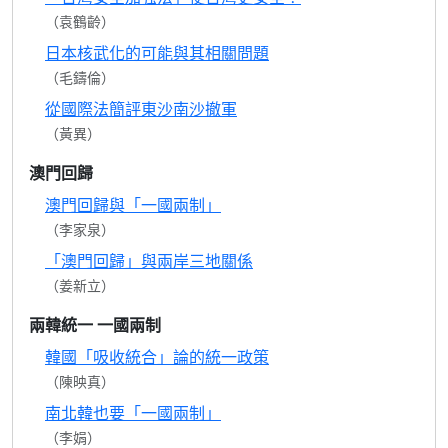
（袁鶴齡）
日本核武化的可能與其相關問題
（毛鑄倫）
從國際法簡評東沙南沙撤軍
（黃異）
澳門回歸
澳門回歸與「一國兩制」
（李家泉）
「澳門回歸」與兩岸三地關係
（姜新立）
兩韓統一 一國兩制
韓國「吸收統合」論的統一政策
（陳映真）
南北韓也要「一國兩制」
（李娟）