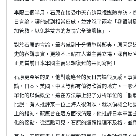
事隔二個半月，石原在接受中天有線電視媒體專訪，
日言論，讓他感到相當反感，並連說了兩次「我很討
加管教，以免將雙方的友情完全破壞掉」。
對於石原的言論，筆者感到十分憤怒與鄙夷，原因是
史的客觀事實，更談不上站在人道主義立場，深自反
正是當前日本軍國主義思想復甦的共同寫照！
石原更惡劣的是，他對龍應台的反日言論很反感。事
論，日本、美國、中國等都有值得欣賞的地方。一般
單化的以偏概全，這在方法學上犯了分析單位的「個體上的謬誤」（
比說，有人批評某一位上海人很滑頭，就以偏概全地
上的錯亂。龍應台在這方面很清楚，他批評日本軍國
化的優點。從這點可見，石原的邏輯推理不及格，並