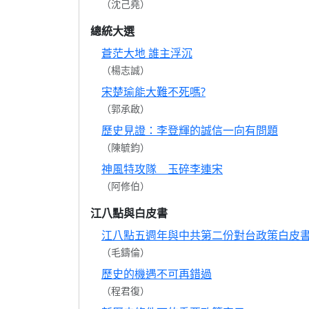
（沈己堯）
總統大選
蒼茫大地 誰主浮沉
（楊志誠）
宋楚瑜能大難不死嗎?
（郭承啟）
歷史見證：李登輝的誠信一向有問題
（陳毓鈞）
神風特攻隊 玉碎李連宋
（阿修伯）
江八點與白皮書
江八點五週年與中共第二份對台政策白皮
（毛鑄倫）
歷史的機遇不可再錯過
（程君復）