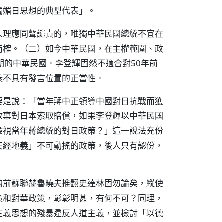
獨媚日思想的典型代表」。
人理應同聲譴責的，唯獨中華民國總統不宜在
商榷。（二）如今中華民國，在主權範圍、政
期的中華民國。李登輝固然不適合對50年前
樣不具有發言位置的正當性。
要是說：「當年蔣中正領導中國對日抗戰而獲
放棄對日本索取賠償，如果李登輝以中華民國
檢視當年蔣總統的對日政策？」這一說法充份
天經地義」不可動搖的政策，後人只有認份，
的前蘇聯赫魯曉夫推翻史達林固勿論矣，縱使
策和對華政策，彰彰明甚，有何不可？同理，
主義思想的殘暴違反人道主義，並檢討「以德