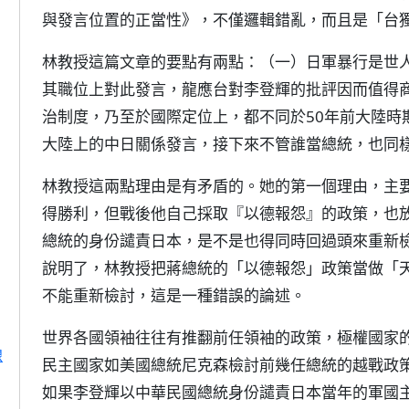
與發言位置的正當性》，不僅邏輯錯亂，而且是「台
林教授這篇文章的要點有兩點：（一）日軍暴行是世
其職位上對此發言，龍應台對李登輝的批評因而值得
治制度，乃至於國際定位上，都不同於50年前大陸時
大陸上的中日關係發言，接下來不管誰當總統，也同
林教授這兩點理由是有矛盾的。她的第一個理由，主
得勝利，但戰後他自己採取『以德報怨』的政策，也
總統的身份譴責日本，是不是也得同時回過頭來重新
說明了，林教授把蔣總統的「以德報怨」政策當做「
不能重新檢討，這是一種錯誤的論述。
世界各國領袖往往有推翻前任領袖的政策，極權國家
線
民主國家如美國總統尼克森檢討前幾任總統的越戰政
如果李登輝以中華民國總統身份譴責日本當年的軍國