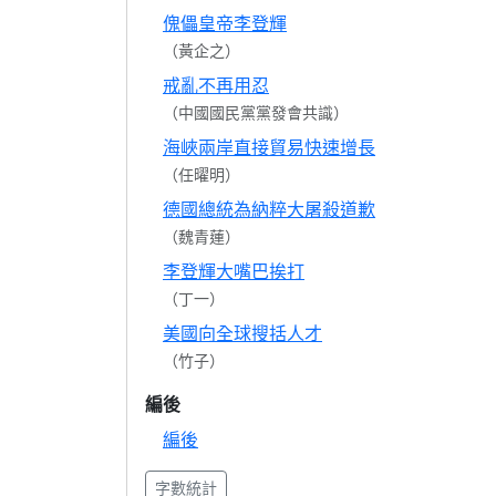
傀儡皇帝李登輝
（黃企之）
戒亂不再用忍
（中國國民黨黨發會共識）
海峽兩岸直接貿易快速增長
（任曜明）
德國總統為納粹大屠殺道歉
（魏青蓮）
李登輝大嘴巴挨打
（丁一）
美國向全球搜括人才
（竹子）
編後
編後
字數統計