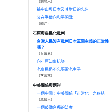
（胡易木）
孫中山與日本及其對日的忠告
又在準備向和平開戰
（韓江）
石原與皇民化批判
台灣人民沒有批判日本軍國主義的正當性
嗎？
（吳瓊恩）
向石原知事抗議
老皇民仍不忘謳歌老主子
（李壽林）
中美關係與兩岸
一個中國：中美關係「正常化」之癥結
（馮啟人）
一個鼓勵台獨的法案