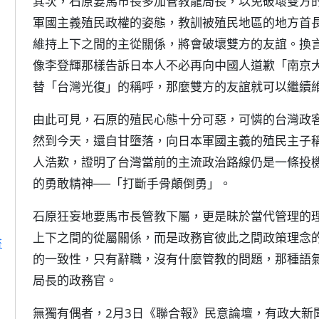
其次，石原要馬市長多加管教龍局長，以免破壞雙方
軍國主義殖民政權的姿態，教訓被殖民地區的地方首
維持上下之間的主從關係，將會破壞雙方的友誼。換
像李登輝那樣告訴日本人不必再向中國人道歉「南京
替「台灣光復」的稱呼，那麼雙方的友誼就可以繼續
由此可見，石原的殖民心態十分可惡，可憐的台灣政
然到今天，還自甘墮落，向日本軍國主義的殖民主子
人浩歎，證明了台灣當前的主流政治路線仍是一條投
的勇敢精神──「打斷手骨顛倒勇」。
石原狂妄地要馬市長管教下屬，更是昧於當代管理的
上下之間的從屬關係，而是政務官彼此之間政策理念
書
的一致性，只有辭職，沒有什麼管教的問題，那種語
局長的政務官。
無獨有偶者，2月3日《聯合報》民意論壇，有政大新