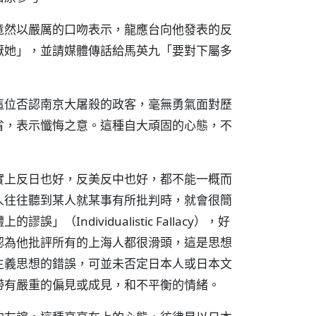
竟然以嚴厲的口吻表示，龍應台向他發表的反
厭她」，並請媒體傳話給馬英九「要對下屬多
這位否認南京大屠殺的政客，毫無勇氣面對歷
省，表示懺悔之意。這種自大頑固的心態，不
實上反日也好，反美反中也好，都不能一概而
人往往聽到某人就某事有所批判時，就會很簡
Individualistic Fallacy），好
認為他批評所有的上海人都很滑頭，這是思想
主義思想的錯誤，可並未否定日本人或日本文
帶有嚴重的偏見或成見，和不平衡的情緒。