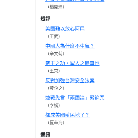
（楊開煌）
短評
美國難以放心阿扁
（王武）
中國人為什麼不生氣？
（辛文菊）
帝王之功，聖人之餘事也
（王京）
反對加強台灣安全法案
（黃企之）
連戰先嘗「兩國論」緊箍咒
（李娟）
都成美國殖民地了？
（夏華海）
通訊