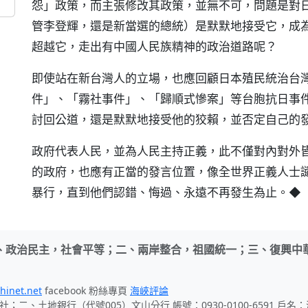
怨」政策，而主張修改其政策，並無不可，問題是對
管李登輝，還是新當選的總統）是默默地接受它，成
超越它，走出有中國人民族精神的政治道路呢？
即使站在新台灣人的立場，也應回顧日本殖民統治台灣
件」、「霧社事件」、「歸順式慘案」等台胞抗日事
討回公道，還是默默地接受他的狡賴，並否定自己的
政府代表人民，並為人民主持正義，此不僅對內對外
的政府，也應有正當的發言位置，像全世界正義人士
暴行，直到他們認錯、悔過、永遠不再發生為止。◆
、政治民主，社會平等；二、兩岸整合，祖國統一；三、復興中
hinet.net
facebook 粉絲專頁
海峽評論
社；二、土地銀行（代號005）文山分行 帳號：0930-0100-6591 戶