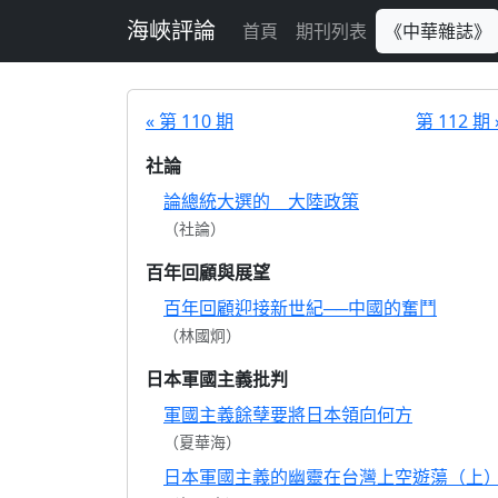
跳至主要內容
海峽評論
首頁
期刊列表
《中華雜誌》
« 第 110 期
第 112 期 
社論
論總統大選的 大陸政策
（社論）
百年回顧與展望
百年回顧迎接新世紀──中國的奮鬥
（林國炯）
日本軍國主義批判
軍國主義餘孽要將日本領向何方
（夏華海）
日本軍國主義的幽靈在台灣上空遊蕩（上