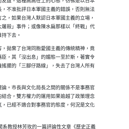
的友誼。這種高高在上的心態，彷彿是以日本
長，不准批評日本軍國主義的錯誤，否則無法
言之，如果台灣人默認日本軍國主義的立場，
大屠殺」事件；或像陳水扁那樣以「終戰」代
維持下去。
客，拋棄了台灣同胞愛國主義的傳統精神，竟
稱臣，其「沒出息」的媚態一至於斯，著實令
機搖擺的「三腳仔路線」，失去了台灣人所有
理論。市長與文化局長之間的關係不是事務官
的結合，雙方權力的運用如果逾越了政策理念
氣，已經不適合對事務官的態度，何況是文化
聞系教授林芳玫的一篇評論性文章《歷史正義