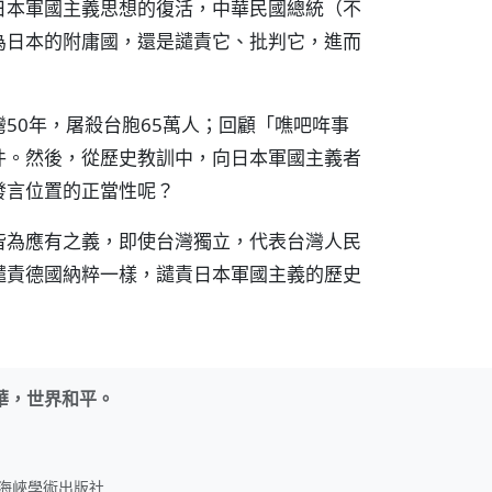
日本軍國主義思想的復活，中華民國總統（不
為日本的附庸國，還是譴責它、批判它，進而
50年，屠殺台胞65萬人；回顧「噍吧哖事
件。然後，從歷史教訓中，向日本軍國主義者
發言位置的正當性呢？
皆為應有之義，即使台灣獨立，代表台灣人民
譴責德國納粹一樣，譴責日本軍國主義的歷史
華，世界和平。
名：海峽學術出版社