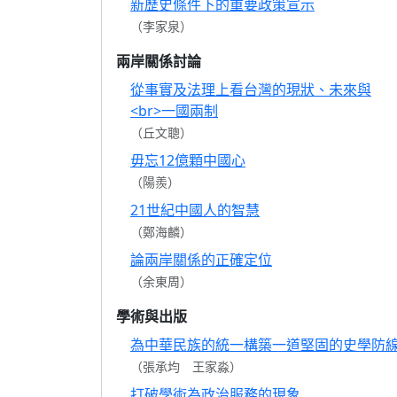
新歷史條件下的重要政策宣示
（李家泉）
兩岸關係討論
從事實及法理上看台灣的現狀、未來與
<br>一國兩制
（丘文聰）
毋忘12億顆中國心
（陽羨）
21世紀中國人的智慧
（鄭海麟）
論兩岸關係的正確定位
（余東周）
學術與出版
為中華民族的統一構築一道堅固的史學防
（張承均 王家淼）
打破學術為政治服務的現象