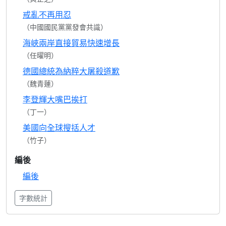
戒亂不再用忍
（中國國民黨黨發會共識）
海峽兩岸直接貿易快速增長
（任曜明）
德國總統為納粹大屠殺道歉
（魏青蓮）
李登輝大嘴巴挨打
（丁一）
美國向全球搜括人才
（竹子）
編後
編後
字數統計