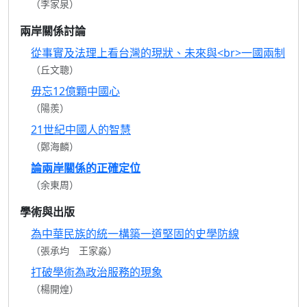
（李家泉）
兩岸關係討論
從事實及法理上看台灣的現狀、未來與<br>一國兩制
（丘文聰）
毋忘12億顆中國心
（陽羨）
21世紀中國人的智慧
（鄭海麟）
論兩岸關係的正確定位
（余東周）
學術與出版
為中華民族的統一構築一道堅固的史學防線
（張承均 王家淼）
打破學術為政治服務的現象
（楊開煌）