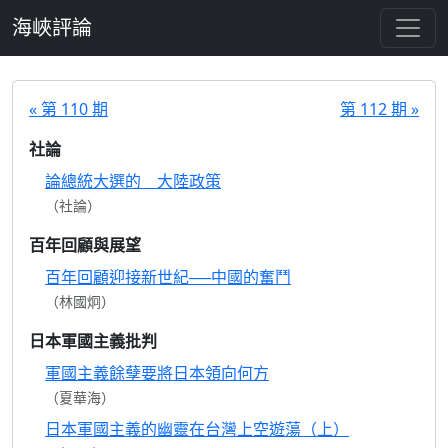
跳至主要內容
海峽評論
« 第 110 期
第 112 期 »
社論
論總統大選的 大陸政策
（社論）
百年回顧與展望
百年回顧迎接新世紀──中國的奮鬥
（林國炯）
日本軍國主義批判
軍國主義餘孽要將日本領向何方
（夏華海）
日本軍國主義的幽靈在台灣上空遊蕩（上）