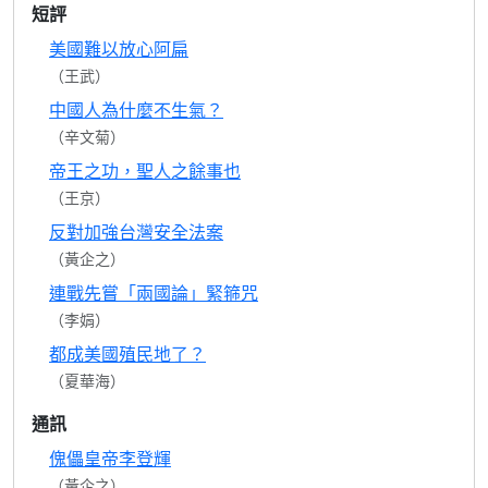
短評
美國難以放心阿扁
（王武）
中國人為什麼不生氣？
（辛文菊）
帝王之功，聖人之餘事也
（王京）
反對加強台灣安全法案
（黃企之）
連戰先嘗「兩國論」緊箍咒
（李娟）
都成美國殖民地了？
（夏華海）
通訊
傀儡皇帝李登輝
（黃企之）