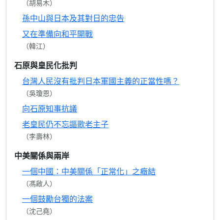
（胡易木）
孫中山與日本及其對日的忠告
又在準備向和平開戰
（韓江）
石原與皇民化批判
台灣人民沒有批判日本軍國主義的正當性嗎？
（吳瓊恩）
向石原知事抗議
老皇民仍不忘謳歌老主子
（李壽林）
中美關係與兩岸
一個中國：中美關係「正常化」之癥結
（馮啟人）
一個鼓勵台獨的法案
（沈己堯）