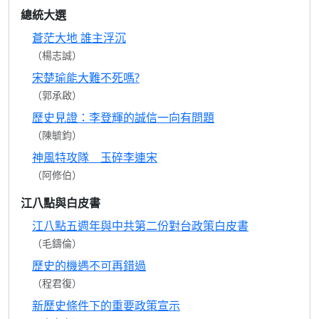
總統大選
蒼茫大地 誰主浮沉
（楊志誠）
宋楚瑜能大難不死嗎?
（郭承啟）
歷史見證：李登輝的誠信一向有問題
（陳毓鈞）
神風特攻隊 玉碎李連宋
（阿修伯）
江八點與白皮書
江八點五週年與中共第二份對台政策白皮書
（毛鑄倫）
歷史的機遇不可再錯過
（程君復）
新歷史條件下的重要政策宣示