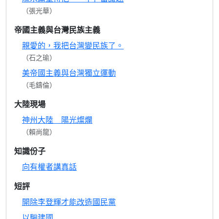
（張光華）
帝國主義與台灣民族主義
親愛的，我把台灣變民族了。
（石之瑜）
美帝國主義與台灣獨立運動
（毛鑄倫）
大陸現場
神州大陸 陽光燦爛
（賴尚龍）
知識份子
向有權者講真話
短評
開除李登輝才能改造國民黨
以騙建國