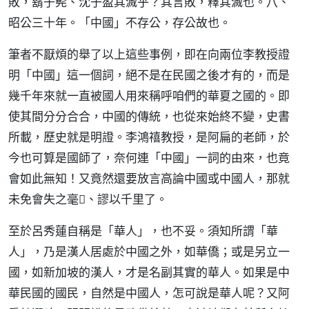
敗，鬍子髡、沈子盈其滅乎？其言敗，釋其滅也。八、
昭公三十年。「中國」不存公，存公故也。
筆者不厭煩的舉了以上這些事例，即在向兩位李教授證
明「中國」這一個詞，絕不是在民國之後才有的，而是
幾千年來就一直被國人用來稱呼咱們的華夏之國的。即
使其間分分合合，中國的傳統，也從來始終不變，史書
所載，歷史就是明證。李鴻禧教授，是阿扁的老師，於
今也可算是國師了，奈何連「中國」一詞的由來，也竟
會如此無知！又竟然還要放言高論中國或中國人，那就
未免會失之毫、謬以千里了。
至於呂秀蓮自稱是「華人」，也不妥。須知所謂「華
人」，乃是漢人居處於中國之外，如華僑；或是另立一
國，如新加坡的漢人，才是名副其實的華人。如果是中
華民國的國民，自然是中國人，怎可說是華人呢？又阿