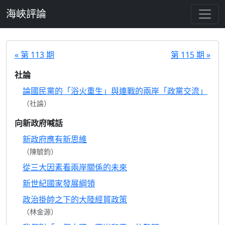
跳至主要內容
海峽評論
« 第 113 期
第 115 期 »
社論
論國民黨的「浴火重生」與連戰的兩岸「政黨交流」
（社論）
向新政府喊話
新政府應有新思維
（陳毓鈞）
從三大因素看兩岸關係的未來
新世紀國家發展綱領
政治掛帥之下的大陸經貿政策
（林金源）