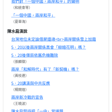
我們對「一個中國，兩岸和平」的聲明
（和統會等）
「一個中國，兩岸和平」
（夏華海）
陳水扁演說
台灣地位未定論借屍還魂<br>兩岸關係雪上加霜
5．20以後兩岸關係真會「柳暗花明」嗎？
5．20後僵局依舊危機難除
（張麟徵）
兩岸「和解時代」有了「新契機」嗎？
（黃枝連）
5．20講演與中共反應
（楊開煌）
兩岸新冷戰的宣告
（王曉波）
陳水扁堅持把「一中」當議題