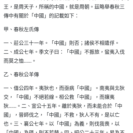
王，是周天子，所稱的中國，就是周朝。茲略舉春秋三
傳中有關於「中國」的記載如下：
甲、春秋左氏傳
一、莊公三十一年。「中國」則否；諸侯不相遣俘。
二、成公七年。季文子曰：「中國」不振旅，蠻夷入伐
而莫之恤……。
乙、春秋公羊傳
一、僖公四年。夷狄也，而亟病「中國」。南夷與北狄
交，「中國」不絕若線。桓公救「中國」，而攘夷
狄……。二、宣公十五年。離於夷狄，而未能合於「中
國」，晉師伐之，「中國」不救，狄人不有，是以亡
也。三、襄公七年。以「中國」為義，則伐我喪，以
「中國」為疆，則不若楚。四、昭公二十三年。曷為不