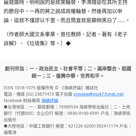
扁競選時，明明說的是政黨輪替，李鴻禧卻在其所主持
的節目中，一再的將之說成政權輪替，然後再加以申
論，這就不僅謬以千里，而且簡直就是顛倒黑白了……。
（作者師大國文系畢業，曾任教師、記者，著有《老子
詳解》、《垃圾集》等。）◆
創刊宗旨：一、政治民主，社會平等；二、兩岸整合，祖國
統一；三、復興中華，世界和平。
ISSN 1018-1075 版權所有 © 《海峽評論》雜誌社
電話、傳真 (02) 23677473 電子信箱
sreview@ms47.hinet.net
facebook 粉絲專頁
海峽評論
●台灣地區：一、郵政劃撥：19389534 海峽學術出版社；二、土地
銀行（代號005）文山分行 帳號：0930-0100-6591 戶名：海峽學術
出版社
●大陸地區：中國工商銀行 帳號：621226 02001392411174 戶名：
福蜀涛