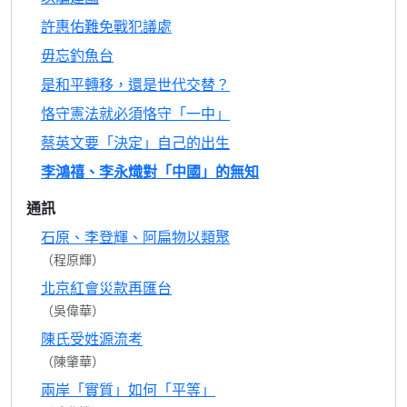
許惠佑難免戰犯議處
毋忘釣魚台
是和平轉移，還是世代交替？
恪守憲法就必須恪守「一中」
蔡英文要「決定」自己的出生
李鴻禧、李永熾對「中國」的無知
通訊
石原、李登輝、阿扁物以類聚
（程原輝）
北京紅會災款再匯台
（吳偉華）
陳氏受姓源流考
（陳肇華）
兩岸「實質」如何「平等」