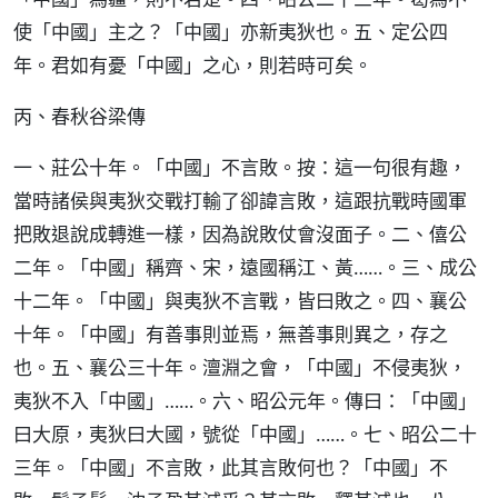
使「中國」主之？「中國」亦新夷狄也。五、定公四
年。君如有憂「中國」之心，則若時可矣。
丙、春秋谷梁傳
一、莊公十年。「中國」不言敗。按：這一句很有趣，
當時諸侯與夷狄交戰打輸了卻諱言敗，這跟抗戰時國軍
把敗退說成轉進一樣，因為說敗仗會沒面子。二、僖公
二年。「中國」稱齊、宋，遠國稱江、黃……。三、成公
十二年。「中國」與夷狄不言戰，皆曰敗之。四、襄公
十年。「中國」有善事則並焉，無善事則異之，存之
也。五、襄公三十年。澶淵之會，「中國」不侵夷狄，
夷狄不入「中國」……。六、昭公元年。傳曰：「中國」
曰大原，夷狄曰大國，號從「中國」……。七、昭公二十
三年。「中國」不言敗，此其言敗何也？「中國」不