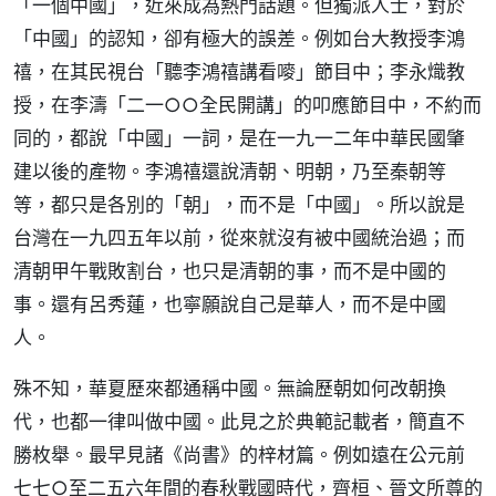
「一個中國」，近來成為熱門話題。但獨派人士，對於
「中國」的認知，卻有極大的誤差。例如台大教授李鴻
禧，在其民視台「聽李鴻禧講看嘜」節目中；李永熾教
授，在李濤「二一○○全民開講」的叩應節目中，不約而
同的，都說「中國」一詞，是在一九一二年中華民國肇
建以後的產物。李鴻禧還說清朝、明朝，乃至秦朝等
等，都只是各別的「朝」，而不是「中國」。所以說是
台灣在一九四五年以前，從來就沒有被中國統治過；而
清朝甲午戰敗割台，也只是清朝的事，而不是中國的
事。還有呂秀蓮，也寧願說自己是華人，而不是中國
人。
殊不知，華夏歷來都通稱中國。無論歷朝如何改朝換
代，也都一律叫做中國。此見之於典範記載者，簡直不
勝枚舉。最早見諸《尚書》的梓材篇。例如遠在公元前
七七○至二五六年間的春秋戰國時代，齊桓、晉文所尊的