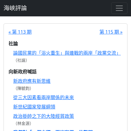
跳至主要內容
海峽評論
« 第 113 期
第 115 期 »
社論
論國民黨的「浴火重生」與連戰的兩岸「政黨交流」
（社論）
向新政府喊話
新政府應有新思維
（陳毓鈞）
從三大因素看兩岸關係的未來
新世紀國家發展綱領
政治掛帥之下的大陸經貿政策
（林金源）