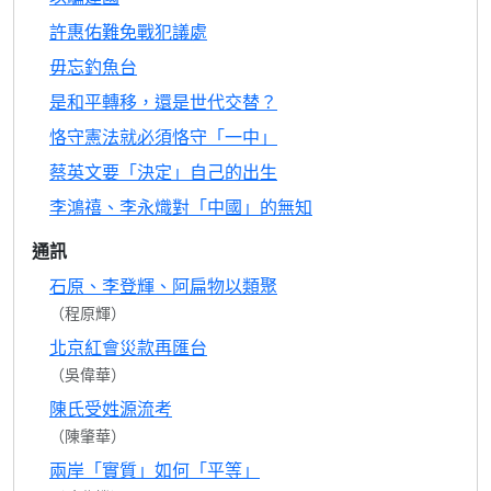
許惠佑難免戰犯議處
毋忘釣魚台
是和平轉移，還是世代交替？
恪守憲法就必須恪守「一中」
蔡英文要「決定」自己的出生
李鴻禧、李永熾對「中國」的無知
通訊
石原、李登輝、阿扁物以類聚
（程原輝）
北京紅會災款再匯台
（吳偉華）
陳氏受姓源流考
（陳肇華）
兩岸「實質」如何「平等」