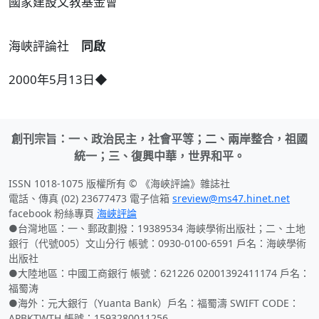
國家建設文教基金會
同啟
海峽評論社
2000年5月13日◆
創刊宗旨：一、政治民主，社會平等；二、兩岸整合，祖國
統一；三、復興中華，世界和平。
ISSN 1018-1075 版權所有 © 《海峽評論》雜誌社
電話、傳真 (02) 23677473 電子信箱
sreview@ms47.hinet.net
facebook 粉絲專頁
海峽評論
●台灣地區：一、郵政劃撥：19389534 海峽學術出版社；二、土地
銀行（代號005）文山分行 帳號：0930-0100-6591 戶名：海峽學術
出版社
●大陸地區：中國工商銀行 帳號：621226 02001392411174 戶名：
福蜀涛
●海外：元大銀行（Yuanta Bank）戶名：福蜀濤 SWIFT CODE：
APBKTWTH 帳號：1593280011256