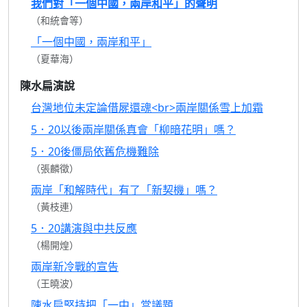
我們對「一個中國，兩岸和平」的聲明
（和統會等）
「一個中國，兩岸和平」
（夏華海）
陳水扁演說
台灣地位未定論借屍還魂<br>兩岸關係雪上加霜
5．20以後兩岸關係真會「柳暗花明」嗎？
5．20後僵局依舊危機難除
（張麟徵）
兩岸「和解時代」有了「新契機」嗎？
（黃枝連）
5．20講演與中共反應
（楊開煌）
兩岸新冷戰的宣告
（王曉波）
陳水扁堅持把「一中」當議題