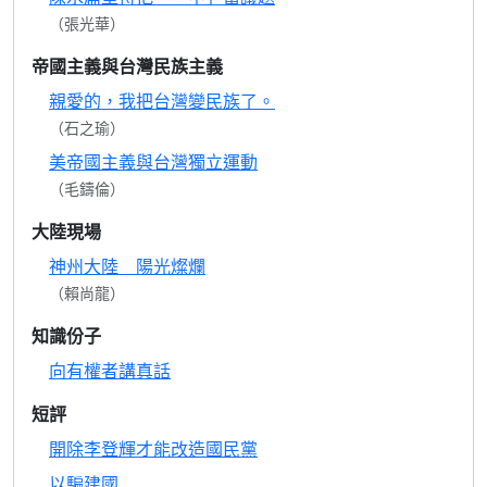
（張光華）
帝國主義與台灣民族主義
親愛的，我把台灣變民族了。
（石之瑜）
美帝國主義與台灣獨立運動
（毛鑄倫）
大陸現場
神州大陸 陽光燦爛
（賴尚龍）
知識份子
向有權者講真話
短評
開除李登輝才能改造國民黨
以騙建國