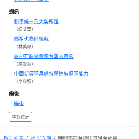
通訊
和平統一乃大勢所趨
（紐艾華）
媽祖也為匪統戰
（林莫郎）
扁迎石原是踐踏台灣人尊嚴
（陳肇華）
中國新導彈具備抗擊巡航導彈能力
（李敉穗）
編後
編後
字數統計
期刊列表
第 115 期
時間不在台獨與其後台那邊