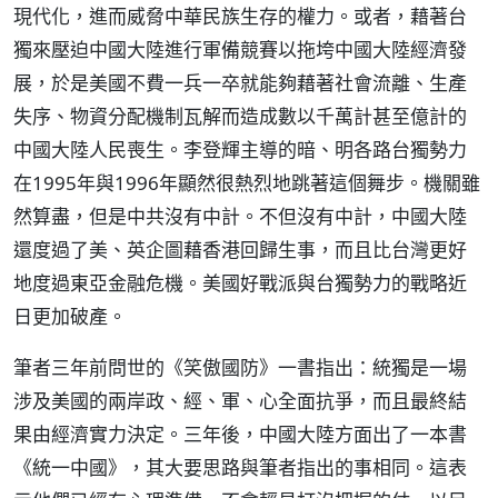
現代化，進而威脅中華民族生存的權力。或者，藉著台
獨來壓迫中國大陸進行軍備競賽以拖垮中國大陸經濟發
展，於是美國不費一兵一卒就能夠藉著社會流離、生產
失序、物資分配機制瓦解而造成數以千萬計甚至億計的
中國大陸人民喪生。李登輝主導的暗、明各路台獨勢力
在1995年與1996年顯然很熱烈地跳著這個舞步。機關雖
然算盡，但是中共沒有中計。不但沒有中計，中國大陸
還度過了美、英企圖藉香港回歸生事，而且比台灣更好
地度過東亞金融危機。美國好戰派與台獨勢力的戰略近
日更加破產。
筆者三年前問世的《笑傲國防》一書指出：統獨是一場
涉及美國的兩岸政、經、軍、心全面抗爭，而且最終結
果由經濟實力決定。三年後，中國大陸方面出了一本書
《統一中國》，其大要思路與筆者指出的事相同。這表