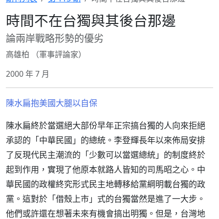
時間不在台獨與其後台那邊
論兩岸戰略形勢的優劣
高雄柏 （軍事評論家）
2000 年 7 月
陳水扁抱美國大腿以自保
陳水扁終於當選絕大部份早年正宗搞台獨的人向來拒絕
承認的「中華民國」的總統。李登輝長年以來佈局安排
了反現代民主潮流的「少數可以當選總統」的制度終於
起到作用，實現了他原本就路人皆知的司馬昭之心。中
華民國的政權終究形式民主地轉移給黨綱明載台獨的政
黨。這對於「借殼上市」式的台獨當然是進了一大步。
他們或許還在想著未來有機會搞出明獨。但是，台灣地