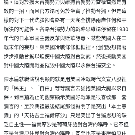
論。這對於擴大台獨勢力與維持台獨勢力當權當然是有
效的一招，而且官方還可免於坐實了推動台獨。但是這
樣的對下一代洗腦卻會終有一天完全排除兩岸任何和平
解決的可能性。各路台獨勢力的戰略思維還停留在1930
年代的日本軍國主義反華與貶華餘毒、某些美國人在二
戰末年的妄想，與美國冷戰條條框框裡。他們設想藉著
步步推動台獨以迫使中國大陸對台動武，然後挑動美國
對中國大陸開戰並摧毀中國大陸以永保台獨安全。
陳水扁就職演說明顯的就是用美國冷戰時代文宣八股裡
的「民主」、「自由」等等讕言去猛抱美國大腿以求自
保。到目前為止的觀察顯示美國好戰派是很喜歡那一套
讕言的。至於典禮最後結尾那個擺明了是突出「本土意
識」的「天祐吾土福爾摩沙」只是突出了台獨思想的缺
乏自主性──福爾摩沙是葡萄牙語對台灣的稱呼。它不但
不是台灣原住民對台灣的稱呼，甚至也不是來壓迫原住