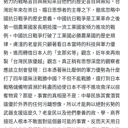
勢力的戰略盲目與無知來自他們的歷史盲目與無知。台
灣近年來在崇日、媚日思想者的主導之下，徹底忽略中
國抗日戰爭的歷史意義。中國抗日戰爭是工業革命之後
第一個農業國家長期抵擋一流工業國家傾力進攻的戰
例。中國抗日戰爭打破了工業國必勝農業國的歷史規
律。膚淺的老皇民只顧著看日本當時的科技與軍力優
勢，進而轉借日本人的「支那劣等」觀念，近年來再炮
製「台灣民族優越」觀念。真正稍有思想深度的觀察者
應該立刻會發現：日本憑著無比壓倒的軍力優勢為什麼
打了四年還無法戰勝中國？不但不能戰勝，還打到日本
戰略儲備物資瀕於耗盡而迫使日本不得不進攻南洋以掠
奪物資？那麼，事實的真相是不是：中華民族其實潛質
遠優於外界的任何污衊想像，所以才能夠以絕對劣勢的
武器支援這麼久？老皇民以及他們豢養的政、學、商界
接班人根本不敢面對這個最可能的事實。反而天天用日