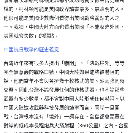
誠如屢次想給柯林頓定罪都不成功的獨立檢察官史達所
說的，柯林頓可能是美國政界讀書最多、最聰明的人。
他很可能是美國少數幾個看得出美國戰略弱點的人之
一。我猜，中國大陸方面也看出美國「不能壓迫外國，
美國就會失敗」的弱點。
中國抗日戰爭的歷史義意
台灣近年來有很多人提出「嚇阻」、「決戰境外」等等
完全無意義的戰略口號。中國大陸如果能夠被嚇阻的
話，他們當年不會與各擁幾千枚核武的美、蘇兩強同時
交惡。因此台灣不論發展任何的非核武器，也不論那些
武器有多少數量，都不會對中國大陸形成任何嚇阻。以
中國大陸遠攻武器科技發展的速率而言，兩岸一旦開
戰，台灣根本沒有「境外」一詞存在。全島都會籠罩在
對岸的低成本長程炮兵火箭射程（360公里）之內。台獨