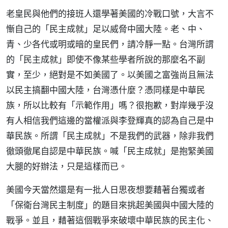
老皇民與他們的接班人還學著美國的冷戰口號，大言不
慚自己的「民主成就」足以威脅中國大陸。老、中、
青、少各代或明或暗的皇民們，請冷靜一點。台灣所謂
的「民主成就」即使不像某些學者所說的那麼名不副
實，至少，絕對是不如美國了。以美國之富強尚且無法
以民主搞翻中國大陸，台灣憑什麼？憑同樣是中華民
族，所以比較有「示範作用」嗎？很抱歉，對岸幾乎沒
有人相信我們這邊的當權派與李登輝真的認為自己是中
華民族。所謂「民主成就」不是我們的武器，除非我們
徹頭徹尾自認是中華民族。喊「民主成就」是抱緊美國
大腿的好辦法，只是這樣而已。
美國今天當然還是有一批人日思夜想要藉著台獨或者
「保衛台灣民主制度」的題目來挑起美國與中國大陸的
戰爭。並且，藉著這個戰爭來破壞中華民族的民主化、