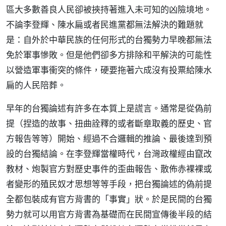
區大多數善良人民卻被挾持著進入未可知的凶險境地。
不論李登輝、陳水扁或者民進黨都無法解決的難題就
是：自外於中華民族的任何形式的台獨勢力早晚都無法
免於軍事慘敗。但是他們卻多方排除和平解決的可能性
以營造軍事衝突的條件，硬要拖著六成沒有投票給陳水
扁的人民陪葬。
早年的台獨論述有許多在本質上是謊言。通常是從偽前
提（捏造的故事、扭曲詮釋的或者斷章取義的歷史、官
方報告等等）開始、經過不合邏輯的推論、最後達到預
設的台獨結論。在李登輝當權時代，台灣政權經由竄改
教材、炮製官方對歷史事件的歪曲報告、散佈赤裸裸或
者變形的殖民奴才思想等等手段，把台獨論述的偽前提
全都包裝成有官方背書的「事實」狀。於是民間的台獨
勢力就可以用官方背書為基礎而在民間宣傳後半段的結