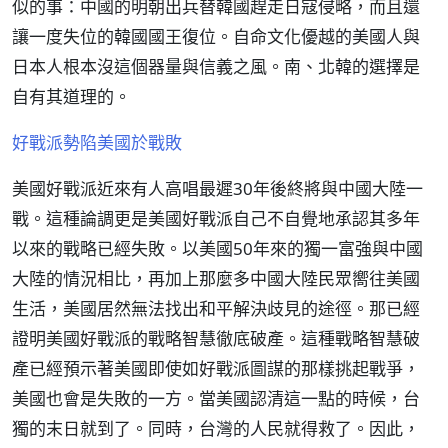
似的事：中國的明朝出兵替韓國趕走日寇侵略，而且還
讓一度失位的韓國國王復位。自命文化優越的美國人與
日本人根本沒這個器量與信義之風。南、北韓的選擇是
自有其道理的。
好戰派勢陷美國於戰敗
美國好戰派近來有人高唱最遲30年後終將與中國大陸一
戰。這種論調更是美國好戰派自己不自覺地承認其多年
以來的戰略已經失敗。以美國50年來的獨一富強與中國
大陸的情況相比，再加上那麼多中國大陸民眾嚮往美國
生活，美國居然無法找出和平解決歧見的途徑。那已經
證明美國好戰派的戰略智慧徹底破產。這種戰略智慧破
產已經預示著美國即使如好戰派圖謀的那樣挑起戰爭，
美國也會是失敗的一方。當美國認清這一點的時候，台
獨的末日就到了。同時，台灣的人民就得救了。因此，