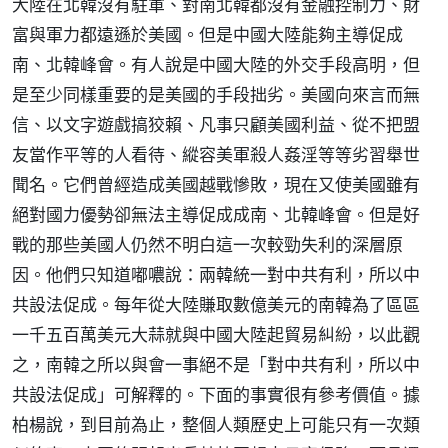
大陸在北韓沒有駐軍、對南北韓都沒有金融控制力、財
富與軍力都遠遜於美國。但是中國大陸能夠主導促成
南、北韓峰會。有人說是中國大陸的外交手段高明，但
是至少同樣重要的是美國的手段拙劣。美國向來言而無
信、以文字遊戲搞狡賴、凡事只顧美國利益、從不把盟
友當作平等的人看待、縱容美軍殺人姦淫等等劣習舉世
聞名。它們曾經造成美國越戰慘敗，現在又使美國雖有
絕對國力優勢卻無法主導促成成南、北韓峰會。但是好
戰的那些美國人仍然不明白這一次較勁失利的深層原
因。他們只知道嘟噥說：兩韓統一對中共有利，所以中
共設法促成。每年從大陸賺取數億美元的南韓為了區區
一千五百萬美元大蒜就與中國大陸起貿易糾紛，以此觀
之，南韓之所以與會一事絕不是「對中共有利，所以中
共設法促成」可解釋的。下面的事實很有參考價值。據
柏楊說，到目前為止，整個人類歷史上可能只有一次類