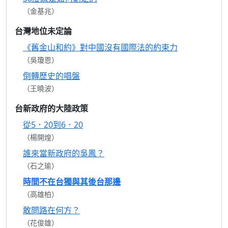
（金基兆）
台灣地位未定論
《舊金山和約》對中國沒有國際法的約束力
（吳瓊恩）
倒轉歷史的唱盤
（王曉波）
台新政府的大陸政策
從5．20到6．20
（楊開煌）
誰來當新政府的吳鳳？
（石之瑜）
時間不在台獨與其後台那邊
（高雄柏）
敢問路在何方？
（花俊雄）