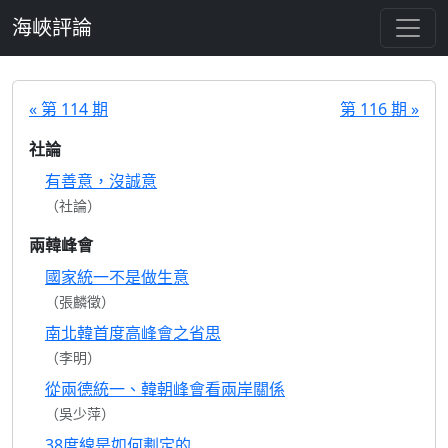
跳至主要內容
海峽評論
« 第 114 期
第 116 期 »
社論
有善意，沒誠意
（社論）
兩韓峰會
國家統一不是做生意
（張麟徵）
南北韓首度高峰會之省思
（李明）
從兩德統一、韓朝峰會看兩岸關係
（吳少萍）
38度線是如何劃定的