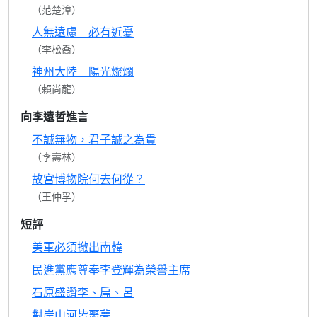
（范楚漳）
人無遠慮 必有近憂
（李松喬）
神州大陸 陽光燦爛
（賴尚龍）
向李遠哲進言
不誠無物，君子誠之為貴
（李壽林）
故宮博物院何去何從？
（王仲孚）
短評
美軍必須撤出南韓
民進黨應尊奉李登輝為榮譽主席
石原盛讚李、扁、呂
對岸山河皆噩夢