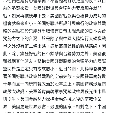
示他們已經有心理準備，不會輕易打沒把握的仗。以目
前的勢頭來看，美國好戰派與台獨勢力要麼現在就開
戰，如果再拖幾年下去，美國好戰派與台獨勢力成功的
機會就愈來愈小。美國好戰派所設計與執行的政策與戰
略的弱點在於只能夠爭取懷有日帝思想余緒的日本與台
獨勢力之下的台灣。於是除了與中國大陸進行大規模戰
爭之外沒有第二條出路，這是毫無彈性的戰略路線。因
此，除了瘋狂好戰的日帝餘孽與台獨勢力之外，美國很
難找到其他盟友。緊抱美國好戰路線的台獨勢力的國際
空間於是注定只有愈來愈小。近日的南、北韓峰會標誌
著美國好戰派政策與戰略的空前失敗。美國駐軍南韓數
十年而且一向玩南韓政治於股掌之上。美國特務涉及南
韓數次政變、美軍首肯南韓軍事獨裁政權屠殺光州市民
與學生、美國金融勢力操控金融危機之後的南韓企業
界。美國更是世界最富、最強的國家。相對之下，中國