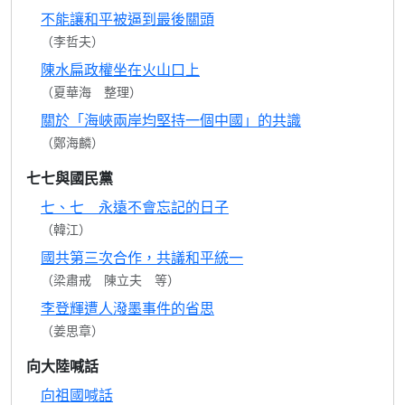
不能讓和平被逼到最後關頭
（李哲夫）
陳水扁政權坐在火山口上
（夏華海 整理）
關於「海峽兩岸均堅持一個中國」的共識
（鄭海麟）
七七與國民黨
七、七 永遠不會忘記的日子
（韓江）
國共第三次合作，共議和平統一
（梁肅戒 陳立夫 等）
李登輝遭人潑墨事件的省思
（姜思章）
向大陸喊話
向祖國喊話