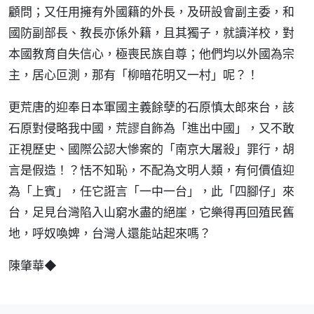
顧問；又任用擁有外國籍的外長，及研設會副主委，和
國防副部長、教長亦係外籍，且其獨子，就讀洋校，對
本國教育自失信心，極喪民族自尊；他們均以外國為宗
主，居心叵測，那有「柳暗花明又一村」呢？！
更荒唐的迎奉日本軍國主義餘孽的石原慎太郎來台，該
石原對侵略我中國，荒謬自飾為「進出中國」，又不敢
正視歷史、國際公認大慘案的「南京大屠殺」罪行，胡
言是假造！？恬不知恥，不配為文明人類，有何價值迎
為「上賓」，任它誑言「一中一台」，此「四腳仔」來
台，足見台灣陷入山窮水盡的絕崖，它樂得再回殖民舊
地，呼奴喚婢，台灣人還能站起來嗎？
陳肇華◆