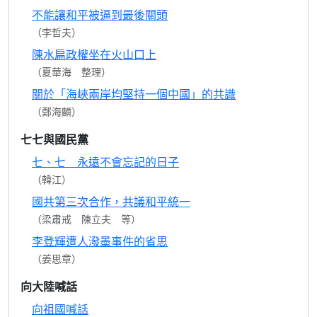
不能讓和平被逼到最後關頭
（李哲夫）
陳水扁政權坐在火山口上
（夏華海 整理）
關於「海峽兩岸均堅持一個中國」的共識
（鄭海麟）
七七與國民黨
七、七 永遠不會忘記的日子
（韓江）
國共第三次合作，共議和平統一
（梁肅戒 陳立夫 等）
李登輝遭人潑墨事件的省思
（姜思章）
向大陸喊話
向祖國喊話