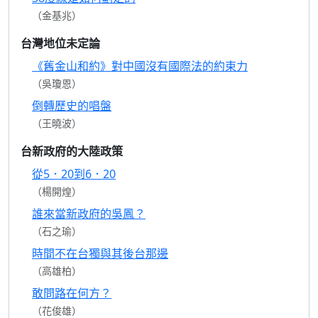
（金基兆）
台灣地位未定論
《舊金山和約》對中國沒有國際法的約束力
（吳瓊恩）
倒轉歷史的唱盤
（王曉波）
台新政府的大陸政策
從5．20到6．20
（楊開煌）
誰來當新政府的吳鳳？
（石之瑜）
時間不在台獨與其後台那邊
（高雄柏）
敢問路在何方？
（花俊雄）