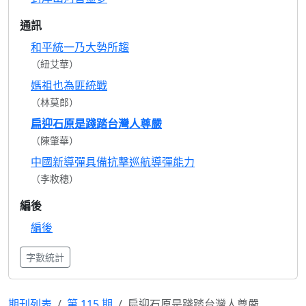
通訊
和平統一乃大勢所趨
（紐艾華）
媽祖也為匪統戰
（林莫郎）
扁迎石原是踐踏台灣人尊嚴
（陳肇華）
中國新導彈具備抗擊巡航導彈能力
（李敉穗）
編後
編後
字數統計
期刊列表
第 115 期
扁迎石原是踐踏台灣人尊嚴