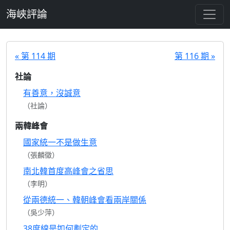
跳至主要內容
海峽評論
« 第 114 期
第 116 期 »
社論
有善意，沒誠意
（社論）
兩韓峰會
國家統一不是做生意
（張麟徵）
南北韓首度高峰會之省思
（李明）
從兩德統一、韓朝峰會看兩岸關係
（吳少萍）
38度線是如何劃定的