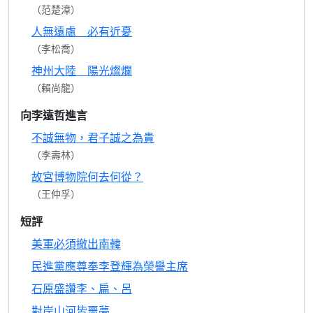
（范楚漳）
人無遠慮 必有近憂
（李松喬）
神州大陸 陽光燦爛
（賴尚龍）
向李遠哲進言
不誠無物，君子誠之為貴
（李壽林）
故宮博物院何去何從？
（王仲孚）
短評
美軍必須撤出南韓
民進黨應尊奉李登輝為榮譽主席
石原盛讚李、扁、呂
對岸山河皆噩夢