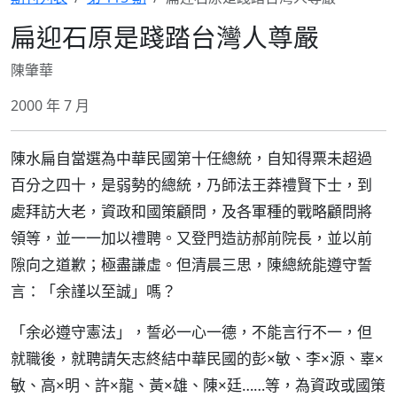
扁迎石原是踐踏台灣人尊嚴
陳肇華
2000 年 7 月
陳水扁自當選為中華民國第十任總統，自知得票未超過
百分之四十，是弱勢的總統，乃師法王莽禮賢下士，到
處拜訪大老，資政和國策顧問，及各軍種的戰略顧問將
領等，並一一加以禮聘。又登門造訪郝前院長，並以前
隙向之道歉；極盡謙虛。但清晨三思，陳總統能遵守誓
言：「余謹以至誠」嗎？
「余必遵守憲法」，誓必一心一德，不能言行不一，但
就職後，就聘請矢志終結中華民國的彭×敏、李×源、辜×
敏、高×明、許×龍、黃×雄、陳×廷……等，為資政或國策