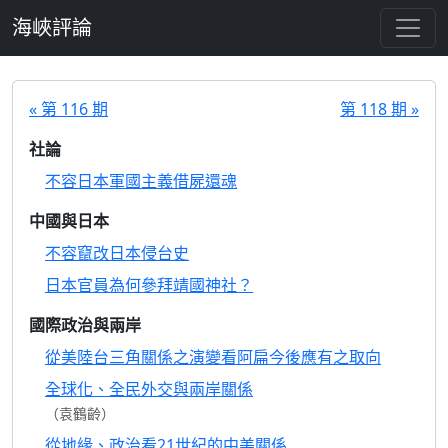
跳至主要內容
海峽評論
« 第 116 期
第 118 期 »
社論
不容日本軍國主義借屍還魂
中國與日本
不容竄改日本侵台史
日本官員為何參拜靖國神社？
國際政治與兩岸
從美陸台三角關係之演變看阿扁今後應有之取向
全球化、全民外交與兩岸關係
（袁鶴齡）
從地緣、政治看21世紀的中美關係