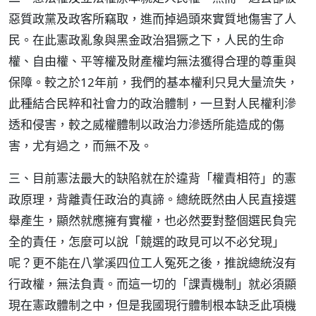
惡質政黨及政客所竊取，進而掉過頭來實質地傷害了人
民。在此憲政亂象與黑金政治猖獗之下，人民的生命
權、自由權、平等權及財產權均無法獲得合理的尊重與
保障。較之於12年前，我們的基本權利只見大量流失，
此種結合民粹和社會力的政治體制，一旦對人民權利滲
透和侵害，較之威權體制以政治力滲透所能造成的傷
害，尤有過之，而無不及。
三、目前憲法最大的缺陷就在於違背「權責相符」的憲
政原理，背離責任政治的真諦。總統既然由人民直接選
舉產生，顯然就應擁有實權，也必然要對整個選民負完
全的責任，怎麼可以說「競選的政見可以不必兌現」
呢？更不能在八掌溪四位工人冤死之後，推說總統沒有
行政權，無法負責。而這一切的「課責機制」就必須顯
現在憲政體制之中，但是我國現行體制根本缺乏此項機