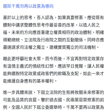
選民千萬勿再以政黨為導向
基於以上的思考，吾人認為，如果真要修憲，應從既有
體制中講求整體性思考作最妥善的改革，以造人民之
福。未來的方向應首重建立權責相符的政治體制，明確
規範總統、立法院及行政院之間的互動關係。同時亦應
盡速謀求司法權之獨立，建構實質獨立的司法機制。
藉此更呼籲社會大眾，而今而後，不宜再對特定政黨存
有溫情主義式的情結性幻想，應該早日覺醒，讓人民權
能夠擺脫特定政黨或政客們的欺瞞及支配，如此一來才
能維護自身應有的基本權利。
進一步具體來說，下屆立法院的生態將攸關未來修憲的
可能及品質的良窳，鑒於過去國、民兩黨惡質修憲的前
例，全國人民於下屆立委選舉時，千萬不要再以政黨為