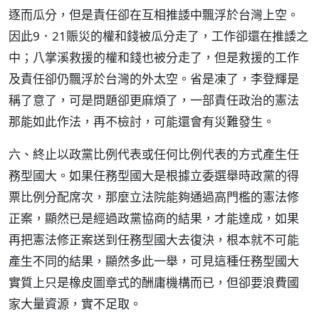
逐而瓜分，但是責任卻在互相推諉中飄浮於台灣上空。
因此9．21賑災的權和錢被瓜分走了，工作卻還在推諉之
中；八掌溪救援的權和錢也被分走了，但是救援的工作
及責任卻仍飄浮於台灣的外太空。省是凍了，李登輝是
稱了意了，可是問題卻更麻煩了，一部責任政治的憲法
那能如此作法，再不檢討，可能還會有災難發生。
六、終止以政黨比例代表或任何比例代表的方式產生任
務型國大。如果任務型國大是根據立委選舉時政黨的得
票比例分配席次，那麼立法院能夠通過高門檻的憲法修
正案，顯然已是經過政黨協商的結果，才能達成，如果
再把憲法修正案送到任務型國大去復決，根本就不可能
產生不同的結果，顯然多此一舉，可見這種任務型國大
實質上只是橡皮圖章式的酬庸機構而已，但卻要浪費國
家大量資源，實不足取。