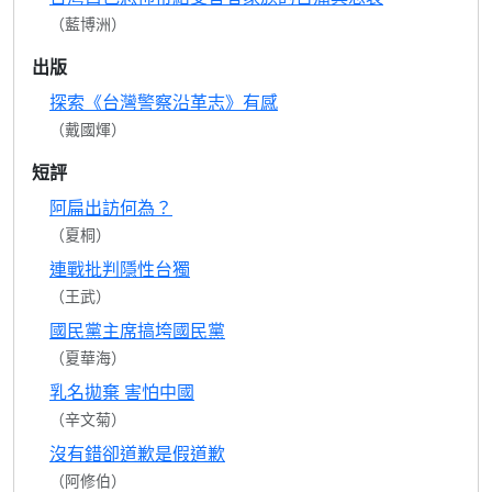
（藍博洲）
出版
探索《台灣警察沿革志》有感
（戴國煇）
短評
阿扁出訪何為？
（夏桐）
連戰批判隱性台獨
（王武）
國民黨主席搞垮國民黨
（夏華海）
乳名拋棄 害怕中國
（辛文菊）
沒有錯卻道歉是假道歉
（阿修伯）