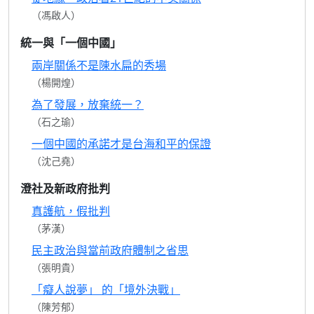
（馮啟人）
統一與「一個中國」
兩岸關係不是陳水扁的秀場
（楊開煌）
為了發展，放棄統一？
（石之瑜）
一個中國的承諾才是台海和平的保證
（沈己堯）
澄社及新政府批判
真護航，假批判
（茅漢）
民主政治與當前政府體制之省思
（張明貴）
「癡人說夢」 的「境外決戰」
（陳芳郁）