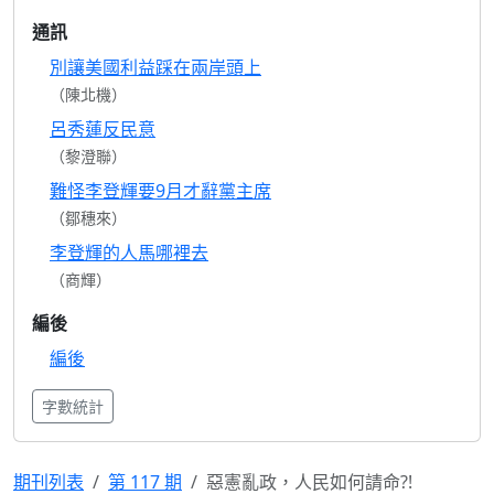
通訊
別讓美國利益踩在兩岸頭上
（陳北機）
呂秀蓮反民意
（黎澄聯）
難怪李登輝要9月才辭黨主席
（鄒穗來）
李登輝的人馬哪裡去
（商輝）
編後
編後
字數統計
期刊列表
第 117 期
惡憲亂政，人民如何請命?!