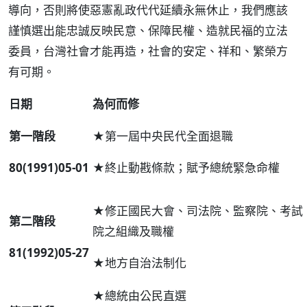
導向，否則將使惡憲亂政代代延續永無休止，我們應該
謹慎選出能忠誠反映民意、保障民權、造就民福的立法
委員，台灣社會才能再造，社會的安定、祥和、繁榮方
有可期。
日期
為何而修
第一階段
★第一屆中央民代全面退職
80(1991)05-01
★終止動戡條款；賦予總統緊急命權
★修正國民大會、司法院、監察院、考試
第二階段
院之組織及職權
81(1992)05-27
★地方自治法制化
★總統由公民直選