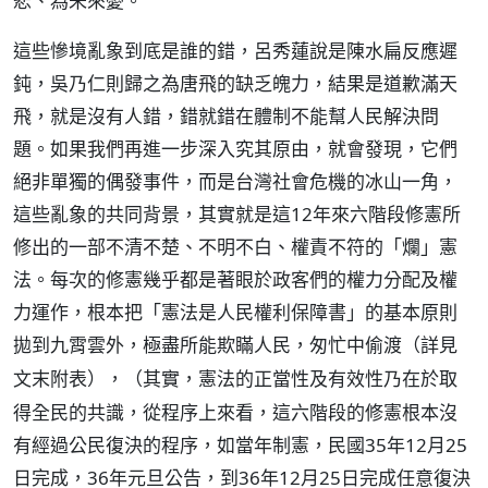
悲、為未來憂。
這些慘境亂象到底是誰的錯，呂秀蓮說是陳水扁反應遲
鈍，吳乃仁則歸之為唐飛的缺乏魄力，結果是道歉滿天
飛，就是沒有人錯，錯就錯在體制不能幫人民解決問
題。如果我們再進一步深入究其原由，就會發現，它們
絕非單獨的偶發事件，而是台灣社會危機的冰山一角，
這些亂象的共同背景，其實就是這12年來六階段修憲所
修出的一部不清不楚、不明不白、權責不符的「爛」憲
法。每次的修憲幾乎都是著眼於政客們的權力分配及權
力運作，根本把「憲法是人民權利保障書」的基本原則
拋到九霄雲外，極盡所能欺瞞人民，匆忙中偷渡（
詳見
），（其實，憲法的正當性及有效性乃在於取
文末附表
得全民的共識，從程序上來看，這六階段的修憲根本沒
有經過公民復決的程序，如當年制憲，民國35年12月25
日完成，36年元旦公告，到36年12月25日完成任意復決