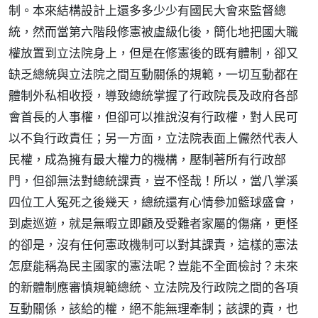
制。本來結構設計上還多多少少有國民大會來監督總
統，然而當第六階段修憲被虛級化後，簡化地把國大職
權放置到立法院身上，但是在修憲後的既有體制，卻又
缺乏總統與立法院之間互動關係的規範，一切互動都在
體制外私相收授，導致總統掌握了行政院長及政府各部
會首長的人事權，但卻可以推說沒有行政權，對人民可
以不負行政責任；另一方面，立法院表面上儼然代表人
民權，成為擁有最大權力的機構，壓制著所有行政部
門，但卻無法對總統課責，豈不怪哉！所以，當八掌溪
四位工人冤死之後幾天，總統還有心情參加籃球盛會，
到處巡遊，就是無暇立即顧及受難者家屬的傷痛，更怪
的卻是，沒有任何憲政機制可以對其課責，這樣的憲法
怎麼能稱為民主國家的憲法呢？豈能不全面檢討？未來
的新體制應審慎規範總統、立法院及行政院之間的各項
互動關係，該給的權，絕不能無理牽制；該課的責，也