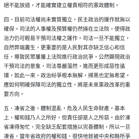
絕不能放過，才能確實建立權責相符的憲政體制。
四、目前司法權尚未實質獨立，民主政治的運作就無以
確保。司法的人事權及預算權仍然操在立法院，使得政
治力仍可輕易干預司法權之運作。司法一旦不能獨立，
自然弊端叢生，更重要的是人民對其亦缺乏信心和信
任，導致民眾屢屢上法院進行政治抗爭，公然顯現政治
干預司法的景象，司法尊嚴蕩然，進而更形成惡性循
環，如此一來，政治紛爭根本無解，掃黑也定無希望。
應如何明確保障司法的獨立性，將是未來憲政改革的重
要方向。
五、凍省之後，體制混亂，危及人民生命財產。基本
上，權和錢乃人之所好，但責任卻是人之所惡。由於凍
省凍得匆忙，完全缺乏配套措施以完善體制，所以一旦
凍省，當年省政府的權和錢，很快地就被中央和縣所爭