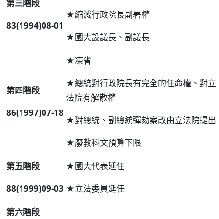
第三階段
★縮減行政院長副署權
83(1994)08-01
★國大設議長、副議長
★凍省
★總統對行政院長有完全的任命權、對立
第四階段
法院有解散權
86(1997)07-18
★對總統、副總統彈劾案改由立法院提出
★廢教科文預算下限
第五階段
★國大代表延任
88(1999)09-03
★立法委員延任
第六階段