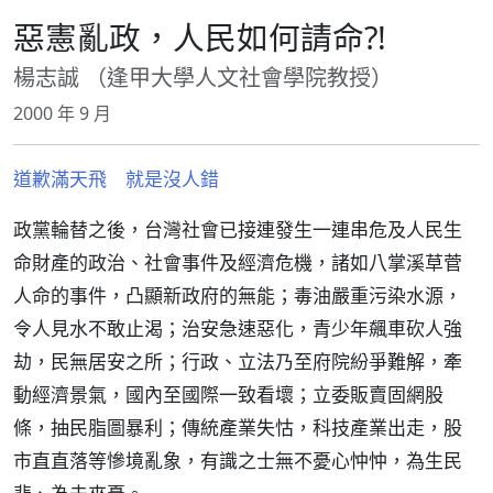
惡憲亂政，人民如何請命?!
楊志誠 （逢甲大學人文社會學院教授）
2000 年 9 月
道歉滿天飛 就是沒人錯
政黨輪替之後，台灣社會已接連發生一連串危及人民生
命財產的政治、社會事件及經濟危機，諸如八掌溪草菅
人命的事件，凸顯新政府的無能；毒油嚴重污染水源，
令人見水不敢止渴；治安急速惡化，青少年飆車砍人強
劫，民無居安之所；行政、立法乃至府院紛爭難解，牽
動經濟景氣，國內至國際一致看壞；立委販賣固網股
條，抽民脂圖暴利；傳統產業失怙，科技產業出走，股
市直直落等慘境亂象，有識之士無不憂心忡忡，為生民