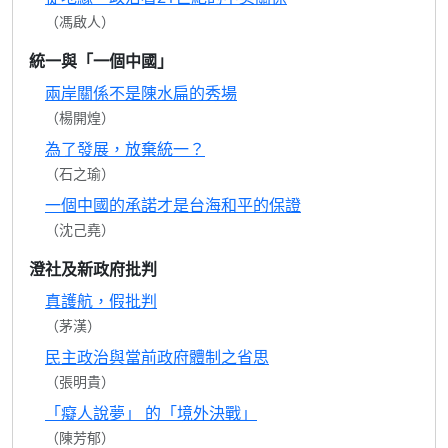
（馮啟人）
統一與「一個中國」
兩岸關係不是陳水扁的秀場
（楊開煌）
為了發展，放棄統一？
（石之瑜）
一個中國的承諾才是台海和平的保證
（沈己堯）
澄社及新政府批判
真護航，假批判
（茅漢）
民主政治與當前政府體制之省思
（張明貴）
「癡人說夢」 的「境外決戰」
（陳芳郁）