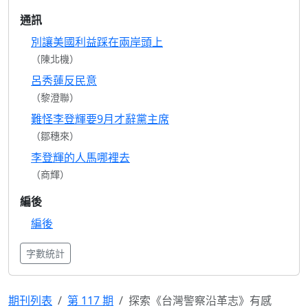
通訊
別讓美國利益踩在兩岸頭上
（陳北機）
呂秀蓮反民意
（黎澄聯）
難怪李登輝要9月才辭黨主席
（鄒穗來）
李登輝的人馬哪裡去
（商輝）
編後
編後
字數統計
期刊列表
第 117 期
探索《台灣警察沿革志》有感