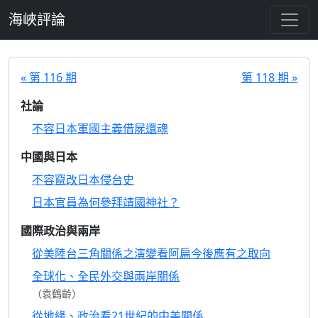
跳至主要內容
海峽評論
« 第 116 期
第 118 期 »
社論
不容日本軍國主義借屍還魂
中國與日本
不容竄改日本侵台史
日本官員為何參拜靖國神社？
國際政治與兩岸
從美陸台三角關係之演變看阿扁今後應有之取向
全球化、全民外交與兩岸關係
（袁鶴齡）
從地緣、政治看21世紀的中美關係