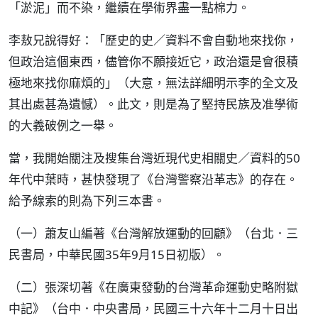
「淤泥」而不染，繼續在學術界盡一點棉力。
李敖兄說得好：「歷史的史／資料不會自動地來找你，
但政治這個東西，儘管你不願接近它，政治還是會很積
極地來找你麻煩的」（大意，無法詳細明示李的全文及
其出處甚為遺憾）。此文，則是為了堅持民族及准學術
的大義破例之一舉。
當，我開始關注及搜集台灣近現代史相關史／資料的50
年代中葉時，甚快發現了《台灣警察沿革志》的存在。
給予線索的則為下列三本書。
（一）蕭友山編著《台灣解放運動的回顧》（台北．三
民書局，中華民國35年9月15日初版）。
（二）張深切著《在廣東發動的台灣革命運動史略附獄
中記》（台中．中央書局，民國三十六年十二月十日出