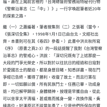
福。蕭在上揭前言裡的「台灣總督府警務局特秘刊行物
《警察沿革志（二「中」）》」一行字喚起筆者近20年
的探索之路。
繼（一）之蕭編著，筆者搜集到（二）之張著（當今，
《張深切全集》，1998年1月1日已由台北，文經社出
齊，本書則可在其《卷四》參看。）此書中洪炎秋所寫
《序》（原書之頁2-3）的一段話提醒了我對《台灣警察
沿革志》的警戒心。洪說︰「深切兄既有了上述那麼一
大段的鬥爭光榮史，所以對於以往抗日的經過和日寇對
於愛國志士的壓迫，都是身歷目睹，知悉詳盡。現在鬥
爭經已告終，獲得了勝利，收復了故土，而且行憲在
即，一切如願以償，所有民族鬥士，任務已畢，功成身
退，均已解甲歸田，身體精神，按理是早獲自由，從此
可以坐享太平清福，甚或進而搖身一變，改換作風，夤
緣高位，好漢原可不談當年勇了，只是他們所保存的寶