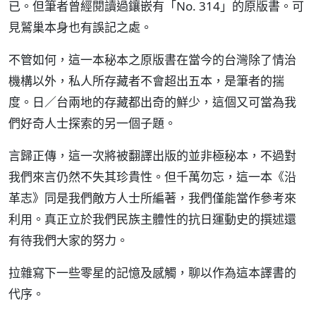
已。但筆者曾經閱讀過鑲嵌有「No. 314」的原版書。可
見鷲巢本身也有誤記之處。
不管如何，這一本秘本之原版書在當今的台灣除了情治
機構以外，私人所存藏者不會超出五本，是筆者的揣
度。日／台兩地的存藏都出奇的鮮少，這個又可當為我
們好奇人士探索的另一個子題。
言歸正傳，這一次將被翻譯出版的並非極秘本，不過對
我們來言仍然不失其珍貴性。但千萬勿忘，這一本《沿
革志》同是我們敵方人士所編著，我們僅能當作參考來
利用。真正立於我們民族主體性的抗日運動史的撰述還
有待我們大家的努力。
拉雜寫下一些零星的記憶及感觸，聊以作為這本譯書的
代序。