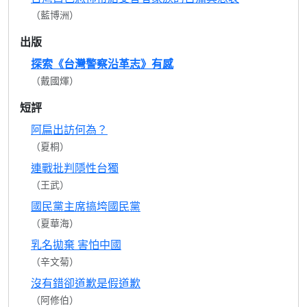
（藍博洲）
出版
探索《台灣警察沿革志》有感
（戴國煇）
短評
阿扁出訪何為？
（夏桐）
連戰批判隱性台獨
（王武）
國民黨主席搞垮國民黨
（夏華海）
乳名拋棄 害怕中國
（辛文菊）
沒有錯卻道歉是假道歉
（阿修伯）