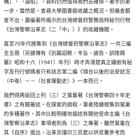
構」、「誣陷」，資料仍然值得我們去確保。著手的第
一步，當然是，查尋大學圖書館收藏之概況。但遍查都
查不出，蕭編著所揭示的台灣總督府警務局特秘刊行物
《台灣警察沿革志（二「中」）》的收藏機關。
直至70年代搜集到《台灣總督府警察沿革志》一共三編
全五冊（另據傳有《別篇詔敕、令旨、諭告、訓達類
纂》昭和十六〔1941〕年刊）時才弄清楚真正鑲嵌有秘
字及刊行號碼者只有該志第二編《領台以後的治安狀況
（中卷）－－（社會運動史）》一本而已。
我們得再返回上列（三）之鷲巢著《台灣警察四十年史
書》之有關著述。在探索的過程，筆者陸續搜集到鷲巢
的多種著作。其中比較明確地描述有關他受命主編《台
灣警察沿革志》事項者則為（三）之專著。雖然鷲巢在
其《自序》道出，沿革志僅印三百套以供官署參考而