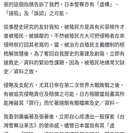
張的這個指摘告訴了我們，日本警察亦有「虛構」、
「誣陷」及「誤認」之可能。
從事歷史研究的友好皆知，被殖民方是具有劣惡條件才
會被殖民、被鎮壓的。不然被殖民方大可把侵略者在來
侵時就打回其老窩的。當，被治方自殖民主義體制的桎
梏解放隨後，為了奪回自我歷史的重建及創寫，立即有
搶救史／資料的緊迫性課題。因為，被殖民地通常欠缺
史／資料之故。
侵略及支配方，尤其日帝在第二次世界大戰敗戰之後，
有被追究侵略責任及賠償之可能，日方相關當局盡其所
能掩蔽其「罪行」而忙著燒燬有關檔案及史／資料。
我看到蕭編著及張著後，立即自心底湧出一股探索《台
灣警察沿革志》的使命感。儘管日本當局有其「虛