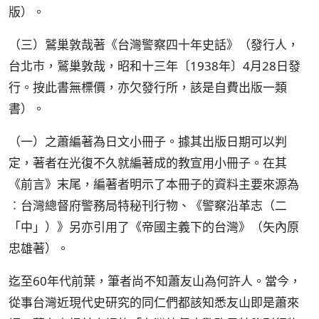
版）。
（三）鷲巢敦哉著《台灣警察四十年史話》（發行人，
台北市，鷲巢敦哉，昭和十三年〔1938年〕4月28日發
行。按此書無標價，亦欠發行所，該是自費出版一類
書）。
（一）之蕭編著為日文小冊子。據其出版日期可以判
定，著者在光復不久就編著成的教宣用小冊子。在其
《前言》末尾，編著者明示了本冊子的資料主要來源為
︰台灣總督府警務局特秘刊行物、《警察沿革志（二
「中」）》另亦引用了《帝國主義下的台灣》（矢內原
忠雄著）。
迄至60年代前葉，筆者尚不知蕭友山為何許人。當今，
從事台灣近現代史研究的同仁們都該知悉友山即是蕭來