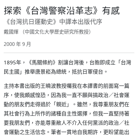
探索《台灣警察沿革志》有感
《台灣抗日運動史》中譯本出版代序
戴國煇 （中國文化大學歷史研究所教授）
2000 年 9 月
1895年，《馬關條約》割讓台灣後，台胞即成立「台灣
民主國」推舉唐景崧為總統，抵抗日軍侵台。
主持本書出版的王曉波教授囑我在本譯書的前面寫一篇
序，使我頗感惶恐，因為我一直不願與搞政治／社會運
動的朋友們走得過於「親近」。雖然，我尊重朋友們在
其社會行為上所作的諸種自主性選擇，但我一直堅持著
要我朋友們，亦能尊重敝人不介入任何黨派的政治／社
會運動之生活信念。筆者一貫地自我期許，更盼望能出