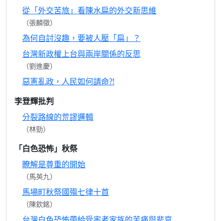
從「外交苦旅」看陳水扁的外交新思維
（張麟徵）
為何自討沒趣，要被人壓「扁」？
台灣新政權上台與兩岸關係的反思
（劉進慶）
惡憲亂政，人民如何請命?!
李登輝批判
分裂路線的荒謬邏輯
（林勁）
「白色恐怖」秋祭
瞭解是尊重的開始
（馬英九）
馬場町秋祭國殤七律十首
（陳欽銘）
台灣白色恐怖帶給受害者家族的苦痛與悲哀