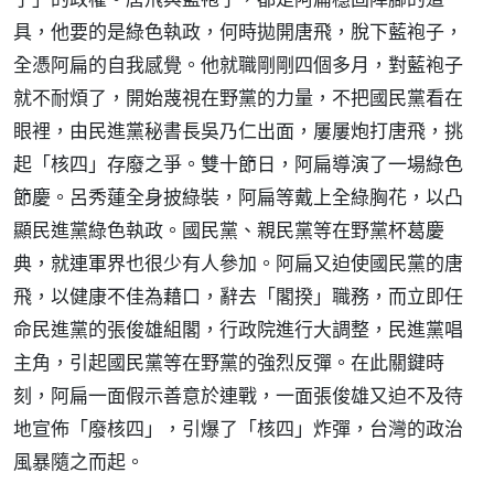
具，他要的是綠色執政，何時拋開唐飛，脫下藍袍子，
全憑阿扁的自我感覺。他就職剛剛四個多月，對藍袍子
就不耐煩了，開始蔑視在野黨的力量，不把國民黨看在
眼裡，由民進黨秘書長吳乃仁出面，屢屢炮打唐飛，挑
起「核四」存廢之爭。雙十節日，阿扁導演了一場綠色
節慶。呂秀蓮全身披綠裝，阿扁等戴上全綠胸花，以凸
顯民進黨綠色執政。國民黨、親民黨等在野黨杯葛慶
典，就連軍界也很少有人參加。阿扁又迫使國民黨的唐
飛，以健康不佳為藉口，辭去「閣揆」職務，而立即任
命民進黨的張俊雄組閣，行政院進行大調整，民進黨唱
主角，引起國民黨等在野黨的強烈反彈。在此關鍵時
刻，阿扁一面假示善意於連戰，一面張俊雄又迫不及待
地宣佈「廢核四」，引爆了「核四」炸彈，台灣的政治
風暴隨之而起。