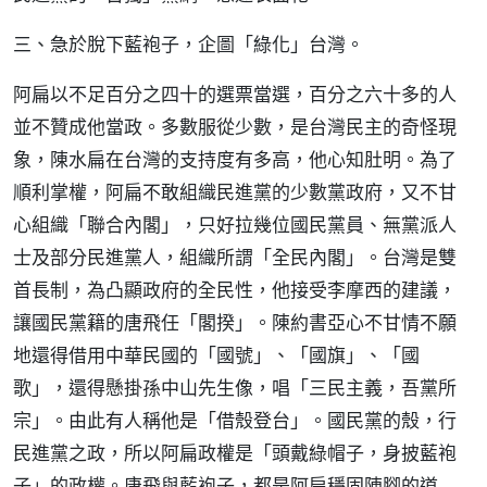
三、急於脫下藍袍子，企圖「綠化」台灣。
阿扁以不足百分之四十的選票當選，百分之六十多的人
並不贊成他當政。多數服從少數，是台灣民主的奇怪現
象，陳水扁在台灣的支持度有多高，他心知肚明。為了
順利掌權，阿扁不敢組織民進黨的少數黨政府，又不甘
心組織「聯合內閣」，只好拉幾位國民黨員、無黨派人
士及部分民進黨人，組織所謂「全民內閣」。台灣是雙
首長制，為凸顯政府的全民性，他接受李摩西的建議，
讓國民黨籍的唐飛任「閣揆」。陳約書亞心不甘情不願
地還得借用中華民國的「國號」、「國旗」、「國
歌」，還得懸掛孫中山先生像，唱「三民主義，吾黨所
宗」。由此有人稱他是「借殼登台」。國民黨的殼，行
民進黨之政，所以阿扁政權是「頭戴綠帽子，身披藍袍
子」的政權。唐飛與藍袍子，都是阿扁穩固陣腳的道