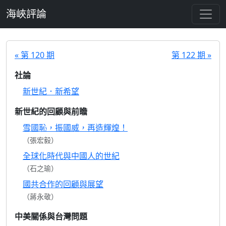
跳至主要內容
海峽評論
« 第 120 期
第 122 期 »
社論
新世紀．新希望
新世紀的回顧與前瞻
雪國恥，振國威，再造輝煌！
（張宏毅）
全球化時代與中國人的世紀
（石之瑜）
國共合作的回顧與展望
（蔣永敬）
中美關係與台灣問題