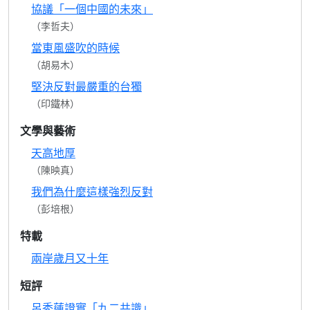
協議「一個中國的未來」
（李哲夫）
當東風盛吹的時候
（胡易木）
堅決反對最嚴重的台獨
（印鐵林）
文學與藝術
天高地厚
（陳映真）
我們為什麼這樣強烈反對
（彭培根）
特載
兩岸歲月又十年
短評
呂秀蓮證實「九二共識」