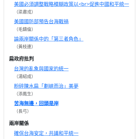
美國必須調整戰略模糊政策以<br>促進中國和平統一
（梁肅戎）
美國國防部預告台海戰禍
（毛鑄倫）
論兩岸關係中的「第三者角色」
（黃枝連）
扁政府批判
台灣的亂象與國家的統一
（湯紹成）
粉碎陳水扁「劃峽而治」美夢
（添鳳生）
苦海無邊，回頭是岸
（長弓）
兩岸關係
確保台海安定，共議和平統一