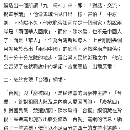
編造出一個所謂「九二精神」來，即：「對話、交流、
擱置爭議」。他像鬼域怕見日出一樣，害怕「一中原
則」。時隔不久，他乾脆否認兩岸是一個國家，胡說兩
岸是「兩個華人國家」，而他，陳水扁，也不是中國人
了，而是「華人」。作為台灣新領導人，上台剛剛幾個
月就急於亮出「兩個中國」的底牌，必然將兩岸關係引
到十分十分危險的地步，置台灣人民於災難之中。他完
全否認了在就職說中的承諾，言而無信，出爾反爾。
二、急於實現「台獨」綱領。
「台獨」與「廢核四」，是民進黨的兩張神主牌。「台
獨」，針對祖國大陸及島內廣大愛國同胞，「廢核四」
針對國民黨。競選期間，陳水扁將「台獨」綱領藏在背
後，民進黨也施放出將要修改「台獨」黨綱的信息，騙
得了一些選票，僥倖以不足百分之四十的支持率選勝。