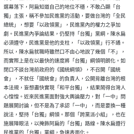
選幕落下，阿扁知道自己的地位不穩，不敢凸顯「台
獨」主張，稱不參加民進黨的活動，要做台灣的「全民
總統」，想要「以政領黨」，民進黨內的權力之爭加
劇。民進黨內爭論結果，仍堅持「台獨」黨綱，陳水扁
必須遵守，民進黨是他的支柱，「以政領黨」行不通。
所以，陳水扁就職時雖然口不由心地說了幾個「不」，
而實際上是在以最快的速度將「台獨」綱領明朗化。如
閉口不談台灣前政府的《國統綱領》，不召開「國統
會」，不就任「國統會」的負責人，公開背離台灣的根
本法規，妄想盡快實現「和平台獨」，結果鬧得台灣人
心惶惶。近來民進黨面對強大輿論壓力，對「一中」問
題展開討論，但不是為了承認「一中」，而是要換一種
說法，堅持「台獨」綱領。那個「跨黨派小組」，也在
施展障眼法，以掩飾阿扁的「台獨」路線。陳水扁遵行
民進黨的「台獨」黨綱，急速表面化。