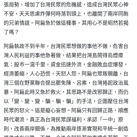
張局勢，增加了台灣民眾的危機感，造成台灣民眾心神
不安，天天思慮炸彈何時落到頭上，也離間了兩岸同胞
的兄弟情誼。阿扁急於做這種事，其用心不是昭然若揭
了嗎？
阿扁執政不到半年，台灣民眾想做的事他不做，危害台
灣人民利益的事他急著做，結果把台灣島鬧得烏煙瘴
氣：股市一瀉千里，資金迅速外流，金融敗血症爆發，
經濟萎縮，人心恐慌，天怒人怨，阿扁也眾叛親離，台
灣三個在野黨聯合提出罷免陳、呂案，台灣捲起政治風
暴。阿扁此時又急於救火，其思路不是改邪歸正，而仍
以「變、變、變、騙、騙、騙」的手法，企圖壓住台灣
民眾的怒火。這是癡心妄想。阿扁只有回歸正路，順應
時代潮流，真正為台灣民眾謀福利，承認「一中」原
則，改善兩岸關係，為推動兩岸逐漸實現和平統一創造