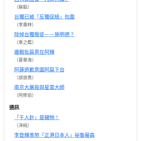
（蘇韜）
台獨已被「反獨促統」包圍
（李壽林）
除掉台獨叛徒－－施明德？
（車之鑑）
連戰批扁意在阿輝
（夏華海）
阿蓮道歉意圖阿扁下台
（邰旅喬）
南京大屠殺與星雲大師
（阿修伯）
通訊
「千人針」是穢物！
（淨純）
李登輝羡煞「正港日本人」祕魯藤森