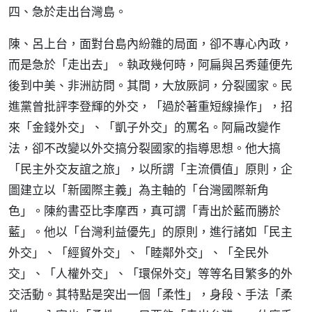
四、急於走出台灣島。
陳、呂上台，面對台島內紛雜的局面，卻不專心內政，
而是急於「走出去」。執政幾何時，阿扁與呂秀蓮便先
後到中美、非洲訪問。其間，大放厥詞，分裂國家。民
進黨曾批評李登輝的外交，「過於著重短線操作」，招
來「金錢外交」、「凱子外交」的罵名。阿扁改變作
法，卻不改變以外交搞分裂國家的指導思想。他大搞
「民主外交友誼之旅」，以所謂「主流價值」原則，企
圖建立以「新國際主義」為主軸的「台灣國際新角
色」。陳約書亞比李摩西，真可謂「青出於藍而勝於
藍」。他以「台灣利益優先」的原則，進行諸如「民主
外交」、「經貿外交」、「睦鄰外交」、「全民外
交」、「人權外交」、「環保外交」等等名目繁多的外
交活動。其特點是突出一個「柔性」，身段、手法「柔