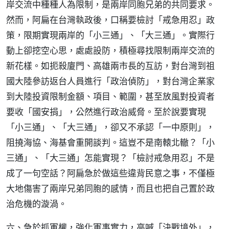
岸交流中種種人為限制，是兩岸同胞兄弟的共同要求。
然而，阿扁在台灣執政後，口稱要檢討「戒急用忍」政
策，限期實現兩岸的「小三通」、「大三通」。實際行
動上卻挖空心思，處處設防，積極尋找限制兩岸交流的
新花樣。如扼殺廈門、高雄兩市長的互訪，對台灣到祖
國大陸參訪返台人員進行「政治偵防」，對台灣企業家
到大陸投資限制金額、項目、範圍，甚至放風對投資者
要收「國安捐」，公然進行政治威脅。至於說要實現
「小三通」、「大三通」，卻又不承認「一中原則」，
阻撓海協、海基會重開談判。這豈不是南轅北轍？「小
三通」、「大三通」怎能實現？「檢討戒急用忍」不是
成了一句空話？阿扁急於做這些違背民意之事，不僅極
大地傷害了兩岸兄弟同胞的感情，而且也把自己置於政
治危機的漩渦。
六、急於抓軍權，強化軍事實力，高喊「決戰境外」，