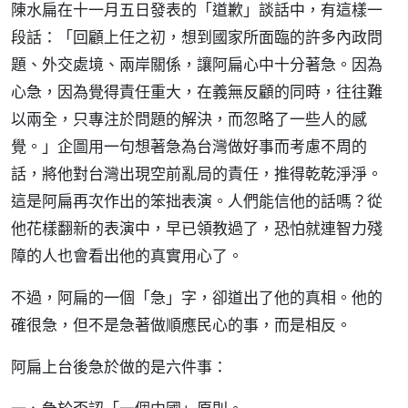
陳水扁在十一月五日發表的「道歉」談話中，有這樣一
段話：「回顧上任之初，想到國家所面臨的許多內政問
題、外交處境、兩岸關係，讓阿扁心中十分著急。因為
心急，因為覺得責任重大，在義無反顧的同時，往往難
以兩全，只專注於問題的解決，而忽略了一些人的感
覺。」企圖用一句想著急為台灣做好事而考慮不周的
話，將他對台灣出現空前亂局的責任，推得乾乾淨淨。
這是阿扁再次作出的笨拙表演。人們能信他的話嗎？從
他花樣翻新的表演中，早已領教過了，恐怕就連智力殘
障的人也會看出他的真實用心了。
不過，阿扁的一個「急」字，卻道出了他的真相。他的
確很急，但不是急著做順應民心的事，而是相反。
阿扁上台後急於做的是六件事：