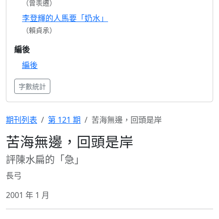
（曾羡遷）
李登輝的人馬要「奶水」
（賴貞承）
編後
編後
字數統計
期刊列表
第 121 期
苦海無邊，回頭是岸
苦海無邊，回頭是岸
評陳水扁的「急」
長弓
2001 年 1 月