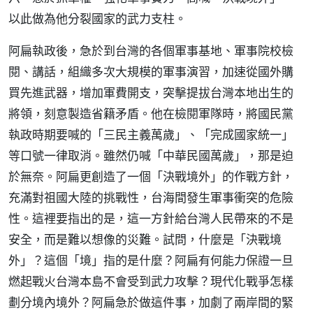
以此做為他分裂國家的武力支柱。
阿扁執政後，急於到台灣的各個軍事基地、軍事院校檢
閱、講話，組織多次大規模的軍事演習，加速從國外購
買先進武器，增加軍費開支，突擊提拔台灣本地出生的
將領，刻意製造省籍矛盾。他在檢閱軍隊時，將國民黨
執政時期要喊的「三民主義萬歲」、「完成國家統一」
等口號一律取消。雖然仍喊「中華民國萬歲」，那是迫
於無奈。阿扁更創造了一個「決戰境外」的作戰方針，
充滿對祖國大陸的挑戰性，台海間發生軍事衝突的危險
性。這裡要指出的是，這一方針給台灣人民帶來的不是
安全，而是難以想像的災難。試問，什麼是「決戰境
外」？這個「境」指的是什麼？阿扁有何能力保證一旦
燃起戰火台灣本島不會受到武力攻擊？現代化戰爭怎樣
劃分境內境外？阿扁急於做這件事，加劇了兩岸間的緊