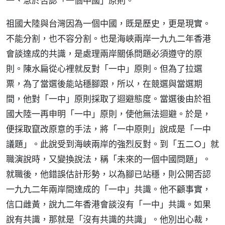
一、急於否認「一個中國」原則。
祖國大陸與台灣因為一個中國，既是歷史，更是現實。
不能分割，也不容分割。也是海峽兩岸一九九二年香港
會談達成的共識，是處理兩岸關係問題必須遵守的原
則。陳水扁從心裡就反對「一中」原則。但為了拉選
票，為了當選後能站穩腳跟，所以，在競選與當選期
間，他對「一中」原則採取了迴避態度。當選後由於祖
國大陸一再申明「一中」原則，使他無法迴避。於是，
便採取竄改原意的手法，將「一中原則」說成是「一中
議題」。此說受到海峽兩岸的強烈反對。到「五二○」就
職演說時，又變換說法，稱「未來的一個中國問題」。
就職後，他錯誤估計形勢，以為腳已站穩，則公開否認
一九九二年兩岸間達成的「一中」共識。他不顧事實，
信口雌黃，說九二年香港會談沒有「一中」共識。如果
說有共識，那就是「沒有共識的共識」。他別出心裁，