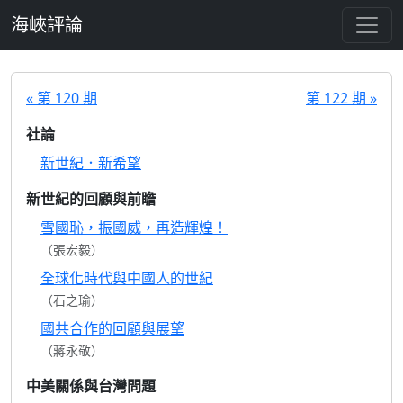
跳至主要內容
海峽評論
« 第 120 期
第 122 期 »
社論
新世紀．新希望
新世紀的回顧與前瞻
雪國恥，振國威，再造輝煌！
（張宏毅）
全球化時代與中國人的世紀
（石之瑜）
國共合作的回顧與展望
（蔣永敬）
中美關係與台灣問題