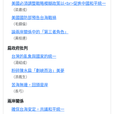
美國必須調整戰略模糊政策以<br>促進中國和平統一
（梁肅戎）
美國國防部預告台海戰禍
（毛鑄倫）
論兩岸關係中的「第三者角色」
（黃枝連）
扁政府批判
台灣的亂象與國家的統一
（湯紹成）
粉碎陳水扁「劃峽而治」美夢
（添鳳生）
苦海無邊，回頭是岸
（長弓）
兩岸關係
確保台海安定，共議和平統一