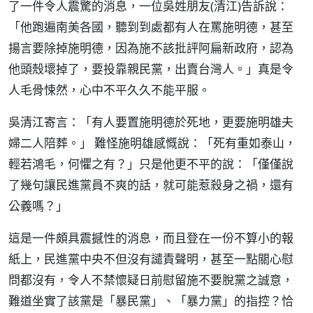
了一件令人震驚的消息，一位吳姓朋友(清江)告訴說：
「他跑遍南美各國，聽到到處都有人在罵施明德，甚至
揚言要除掉施明德，因為施不該批評阿扁新政府，認為
他頭殼壞掉了，要投靠親民黨，出賣台灣人。」真是令
人毛骨悚然，心中不平久久不能平服。
吳清江寄言：「有人要置施明德於死地，更要施明雄夫
婦二人陪葬。」 難怪施明雄感慨說：「死有重如泰山，
輕若鴻毛，何懼之有？」只是他更不平的說：「僅僅說
了幾句讓民進黨員不爽的話，就可能惹殺身之禍，還有
公義嗎？」
這是一件頗具震撼性的消息，而且登在一份不算小的報
紙上，民進黨中央不但沒有譴責聲明，甚至一點關心慰
問都沒有，令人不禁懷疑日前慰留施不要脫黨之誠意，
難道坐實了該黨是「暴民黨」、「暴力黨」的指控？恰