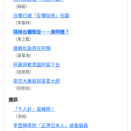
（蘇韜）
台獨已被「反獨促統」包圍
（李壽林）
除掉台獨叛徒－－施明德？
（車之鑑）
連戰批扁意在阿輝
（夏華海）
阿蓮道歉意圖阿扁下台
（邰旅喬）
南京大屠殺與星雲大師
（阿修伯）
通訊
「千人針」是穢物！
（淨純）
李登輝羡煞「正港日本人」祕魯藤森