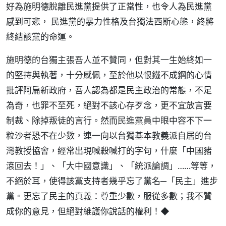
好為施明德脫離民進黨提供了正當性，也令人為民進黨
感到可悲， 民進黨的暴力性格及台獨法西斯心態，終將
終結該黨的命運。
施明德的台獨主張吾人並不贊同，但對其一生始終如一
的堅持與執著，十分感佩，至於他以恨鐵不成鋼的心情
批評阿扁新政府，吾人認為都是民主政治的常態，不足
為奇，也罪不至死，絕對不該心存歹念，更不宜放言要
制裁、除掉叛徒的言行。然而民進黨員中眼中容不下一
粒沙者恐不在少數，連一向以台獨基本教義派自居的台
灣教授協會，經常出現喊殺喊打的字句，什麼「中國豬
滾回去！」、「大中國意識」、「統派論調」……等等，
不絕於耳，使得該黨支持者幾乎忘了黨名─「民主」進步
黨。更忘了民主的真義：尊重少數，服從多數；我不贊
成你的意見，但絕對維護你說話的權利！◆