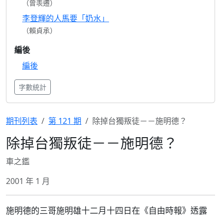
（曾羡遷）
李登輝的人馬要「奶水」
（賴貞承）
編後
編後
字數統計
期刊列表
第 121 期
除掉台獨叛徒－－施明德？
除掉台獨叛徒－－施明德？
車之鑑
2001 年 1 月
施明德的三哥施明雄十二月十四日在《自由時報》透露