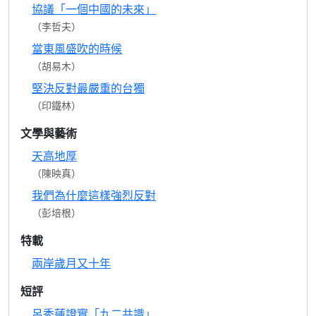
協議「一個中國的未來」
（李哲夫）
當東風盛吹的時候
（胡易木）
堅決反對最嚴重的台獨
（印鐵林）
文學與藝術
天高地厚
（陳映真）
我們為什麼這樣強烈反對
（彭培根）
特載
兩岸歲月又十年
短評
呂秀蓮證實「九二共識」