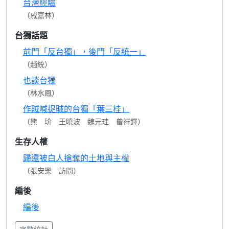
台灣經驗
（戚嘉林）
台獨話題
前門「反台獨」，後門「反統一」
（趙統）
也談台獨
（林水鳳）
作賊喊捉賊的台獨「葉三桂」
（熊 玠 王曉波 魏元珪 曾祥鐸）
生存人權
歸還被白人搶奪的土地與主權
（張安樂 訪問）
編後
編後