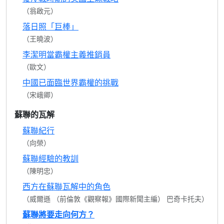
（翁啟元）
落日照「巨棒」
（王曉波）
李潔明當霸權主義推銷員
（歐文）
中國已面臨世界霸權的挑戰
（宋峨卿）
蘇聯的瓦解
蘇聯紀行
（向榮）
蘇聯經驗的教訓
（陳明忠）
西方在蘇聯瓦解中的角色
（威爾遜 （前倫敦《觀察報》國際新聞主編） 巴奇卡托夫）
蘇聯將要走向何方？