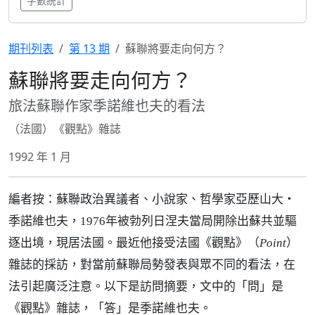
字數統計
期刊列表
第 13 期
蘇聯將要走向何方？
蘇聯將要走向何方？
旅法蘇聯作家季諾維也夫的看法
（法國）《觀點》雜誌
1992 年 1 月
編者按：蘇聯政治異議者、小說家、哲學家亞歷山大‧
季諾維也夫，1976年被勃列日涅夫當局開除出蘇共並驅
逐出境，現居法國。最近他接受法國《觀點》（
Point
）
雜誌的採訪，對當前蘇聯局勢發表與眾不同的看法，在
法引起廣泛注意。以下是訪問摘要，文中的「問」是
《觀點》雜誌，「答」是季諾維也夫。