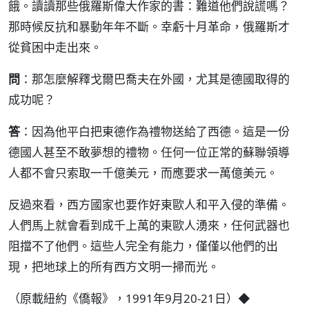
餓。讀讀那些俄羅斯偉大作家的書：難道他們說謊嗎？
那時候反抗和暴動年年不斷。幸虧十月革命，俄羅斯才
從貧困中走出來。
問
：那怎麼解釋戈爾巴喬夫在外國，尤其是德國取得的
成功呢？
答
：因為他平白把東德作為禮物送給了西德。這是一份
德國人甚至不敢夢想的禮物。任何一位正常的蘇聯領導
人都不會只索取一千億美元，而應要求一萬億美元。
反過來看，西方國家也要作好東歐人和平入侵的準備。
人們馬上就會看到成千上萬的東歐人湧來，任何武器也
阻擋不了他們。這些人完全有能力，僅僅以他們的出
現，把地球上的所有西方文明一掃而光。
（原載紐約《僑報》，1991年9月20-21日）◆