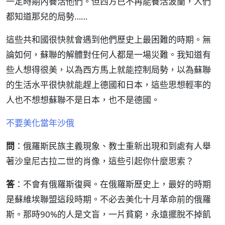
一定時期內養活他們。但西方已不再能養活波蘭，人們
都知道那兒的局勢……
這些共和國很快就會遇到他們歷史上最困難的時期。無
論如何，蘇聯的解體對任何人都是一場災難。我知道有
些人想得很美，以為西方馬上就能控制局勢，以為蘇聯
的生活水平很快就能趕上德國和日本，這些思想輕率的
人也不想想蘇聯不是日本，也不是德國。
不要美化當年沙俄
問
：俄羅斯民族主義現象、教士重新出現和到處有人舉
著沙皇尼古拉二世的肖像，這些引起你什麼思索？
答
：不會有俄羅斯復興。在俄羅斯歷史上，最好的時期
是蘇維埃聯盟這段時期。不必去美化十月革命前的俄羅
斯。那時90%的人是文盲，一片貧窮，永遠擺脫不掉飢