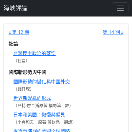
跳至主要內容
海峽評論
« 第 12 期
第 14 期 »
社論
台灣民主政治的落空
（社論）
國際新形勢與中國
國際形勢的變化與中國外交
（錢其琛）
世界新混亂的形成
（貝特‧詹金斯原著 福蜀濤 譯）
日本和美國：傲慢與偏見
（小倉和夫 原著 蔣欽堯 翻譯）
後冷戰時期的美國全球戰略