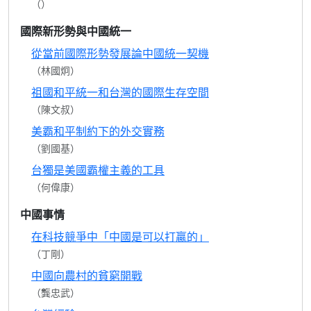
（）
國際新形勢與中國統一
從當前國際形勢發展論中國統一契機
（林國炯）
祖國和平統一和台灣的國際生存空間
（陳文叔）
美霸和平制約下的外交實務
（劉國基）
台獨是美國霸權主義的工具
（何偉康）
中國事情
在科技競爭中「中國是可以打贏的」
（丁剛）
中國向農村的貧窮開戰
（龔忠武）