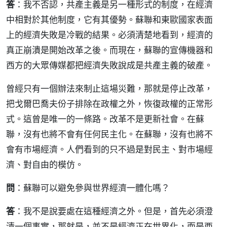
答
：我不否認，共產主義是另一種形式的制度，在經濟
中相對於其他制度，它有其優勢。蘇聯和東歐國家表面
上的經濟失敗是冷戰的結果。必須清楚地看到，經濟的
真正崩潰是開始改革之後。而現在，蘇聯的宣傳機器和
西方的大眾傳媒都把經濟失敗說成是共產主義的破產。
曾經只有一個辦法來制止這場災難，那就是停止改革，
把戈爾巴喬夫份子排除在政權之外，恢復政權的正常形
式。這曾是唯一的一條路。改革不是更新社會。在蘇
聯，沒有也將不會有任何民主化。在蘇聯，沒有也將不
會有市場經濟。人們看到的只不過是對民主、對市場經
濟、對自由的模仿。
問
：蘇聯可以避免參與世界經濟一體化嗎？
答
：我不是說要處在這種經濟之外。但是，首先必須澄
清一個事實，那就是，並不是經濟正在世界化，而是西