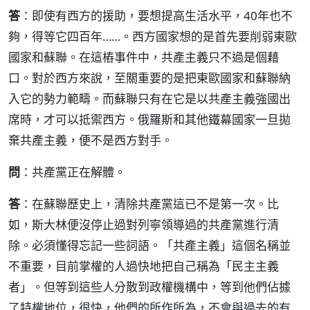
答
：即使有西方的援助，要想提高生活水平，40年也不
夠，得等它四百年……。西方國家想的是首先要削弱東歐
國家和蘇聯。在這樁事件中，共產主義只不過是個藉
口。對於西方來說，至關重要的是把東歐國家和蘇聯納
入它的勢力範疇。而蘇聯只有在它是以共產主義強國出
席時，才可以抵禦西方。俄羅斯和其他鐵幕國家一旦拋
棄共產主義，便不是西方對手。
問
：共產黨正在解體。
答
：在蘇聯歷史上，清除共產黨這已不是第一次。比
如，斯大林便沒停止過對列寧領導過的共產黨進行清
除。必須懂得忘記一些詞語。「共產主義」這個名稱並
不重要，目前掌權的人過快地把自己稱為「民主主義
者」。但等到這些人分散到政權機構中，等到他們佔據
了特權地位，很快，他們的所作所為，不會與過去的有