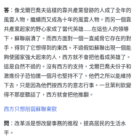
答
：像戈爾巴喬夫這樣的靠共產黨發跡的人成了全年的
風雲人物，繼續而又成為十年的風雲人物。而另一個靠
共產黨起家的野心家成了當代英雄……在這些人的領導
下，蘇聯崩潰了。而西方面對一個一直威脅它存在的對
手，得到了它想得到的東西。不過假如蘇聯出現一個能
夠使國家強大起來的人，西方就不會把他看成英雄了。
這是自然不過的。沒有西方的支持，戈爾巴喬夫份子和
激進份子恐怕連一個月也堅持不了。他們之所以能維持
下去，只是因為他們按西方的意志行事。一旦葉利欽變
得不那麼聽話了，西方就會把他推翻。
西方只想削弱蘇聯東歐
問
：改革派是想改變事務的進程，提高居民的生活水
平。