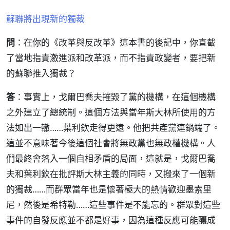
蘇聯將出現新的獨裁
問
：在你的《改革與反改革》這本書的後記中，你直截
了當地指責激進派和改革派，而不指責政變者，要把新
的蘇聯推入獨裁？
答
：事實上，戈爾巴喬夫摧毀了黨的機構，在這個機構
之外建立了總統制。這個方法與當年斯大林所使用的方
法如出一轍……葉利欽走得更遠。他把共產黨連鍋端了。
這並不意味著今後這個社會將無政黨也無政權機構。人
們最終會落入一個自相矛盾的局面，這就是，戈爾巴喬
夫和葉利欽在批評斯大林主義的同時，又搬來了一個新
的獨裁……而群眾當年也是懷著極大的熱情歡迎墨索里
尼，然後是希特勒……這些事件是不能忘的。群眾對這些
事件的自發反應並不都是好事，因為這種反應可能釀成