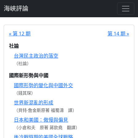
跳至主要內容
海峽評論
« 第 12 期
第 14 期 »
社論
台灣民主政治的落空
（社論）
國際新形勢與中國
國際形勢的變化與中國外交
（錢其琛）
世界新混亂的形成
（貝特‧詹金斯原著 福蜀濤 譯）
日本和美國：傲慢與偏見
（小倉和夫 原著 蔣欽堯 翻譯）
後冷戰時期的美國全球戰略