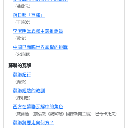
（翁啟元）
落日照「巨棒」
（王曉波）
李潔明當霸權主義推銷員
（歐文）
中國已面臨世界霸權的挑戰
（宋峨卿）
蘇聯的瓦解
蘇聯紀行
（向榮）
蘇聯經驗的教訓
（陳明忠）
西方在蘇聯瓦解中的角色
（威爾遜 （前倫敦《觀察報》國際新聞主編） 巴奇卡托夫）
蘇聯將要走向何方？