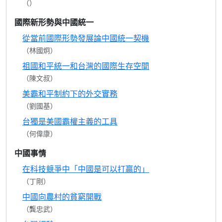
（）
國際新形勢與中國統一
從當前國際形勢發展論中國統一契機
（林國炯）
祖國和平統一和台灣的國際生存空間
（陳文叔）
美霸和平制約下的外交實務
（劉國基）
台獨是美國霸權主義的工具
（何偉康）
中國事情
在科技競爭中「中國是可以打贏的」
（丁剛）
中國向農村的貧窮開戰
（龔忠武）