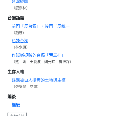
台灣經驗
（戚嘉林）
台獨話題
前門「反台獨」，後門「反統一」
（趙統）
也談台獨
（林水鳳）
作賊喊捉賊的台獨「葉三桂」
（熊 玠 王曉波 魏元珪 曾祥鐸）
生存人權
歸還被白人搶奪的土地與主權
（張安樂 訪問）
編後
編後