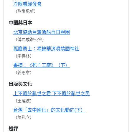
冷眼看經發會
（歐陽承新）
中國與日本
北京協助台灣漁船自日脫困
（傅昆成辦公室）
孤膽勇士：馮錦華漆噴靖國神社
（李壽林）
書摘：《死亡工廠》（下）
（姜思章）
出版與文化
上不循於亂世之君 下不循於亂世之民
（王曉波）
台灣「去中國化」的文化動向(下）
（陳孔立）
短評