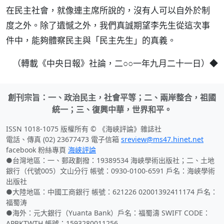
在民主社會，就像連主席所說的，沒有人可以自外於制
度之外。除了遺憾之外，我們真誠期望李先生從這次事
件中，能夠體察民主與「民主先生」的真義。
（轉載《中央日報》社論，二○○一年九月二十一日）◆
創刊宗旨：一、政治民主，社會平等；二、兩岸整合，祖國
統一；三、復興中華，世界和平。
ISSN 1018-1075 版權所有 © 《海峽評論》雜誌社
電話、傳真 (02) 23677473 電子信箱
sreview@ms47.hinet.net
facebook 粉絲專頁
海峽評論
●台灣地區：一、郵政劃撥：19389534 海峽學術出版社；二、土地
銀行（代號005）文山分行 帳號：0930-0100-6591 戶名：海峽學術
出版社
●大陸地區：中國工商銀行 帳號：621226 02001392411174 戶名：
福蜀涛
●海外：元大銀行（Yuanta Bank）戶名：福蜀濤 SWIFT CODE：
APBKTWTH 帳號：1593280011256