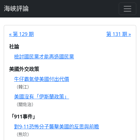
跳至主要內容
海峽評論
« 第 129 期
第 131 期 »
社論
檢討國民黨才能再造國民黨
美國外交政策
牛仔霸氣使美國付出代價
（韓江）
美國沒有「伊斯蘭政策」
（關佐治）
「911事件」
對9-11恐怖分子襲擊美國的反思與前瞻
（熊玠）