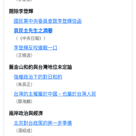
開除李登輝
國民黨中央委員會致李登輝信函
哀民主先生之凋萎
（《中央日報》）
李登輝反咬連戰一口
（王曉波）
舊金山和約與台灣地位未定論
強權政治下的對日和約
（朱高正）
台灣的主權屬於中國，也屬於台灣人民
（鄭海麟）
兩岸政治與經濟
北京對台政策的進一步準備
（湯紹成）