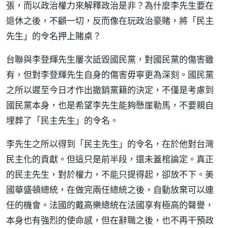
張，而以政治權力來解釋政治是非？為什麼李先生要在
退休之後，不顧一切，反而像在玩政治豪賭，將「民主
先生」的令名押上賭桌？
台聯與李登輝先生屢次詆毀國民黨，對國民黨的傷害雖
有，但對李登輝先生自身的傷害毋寧更為深刻。國民黨
之所以遲至今日才作出撤銷黨籍的決定，不僅是考慮到
國民黨本身，也是希望李先生能夠懸崖勒馬，不要親自
埋葬了「民主先生」的令名。
李先生之所以得到「民主先生」的令名，在於他對台灣
民主化的貢獻。但這只是前半段，還未蓋棺論定。真正
的民主先生，對於權力，不能只提得起，卻放不下。美
國華盛頓總統，在做完兩任總統之後，自動放棄可以連
任的機會。法國的戴高樂總統在法國享有極高的聲譽，
本身也有強烈的使命感，但在辭職之後，也不再干預政