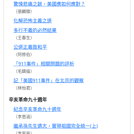
驚悚悲痛之餘，美國應如何應對？
（張麟徵）
化解恐怖主義之道
多行不義的必然結果
（王春生）
公道正義致和平
（阿修伯）
「911事件」相關問題的評析
（毛鑄倫）
記「美國911事件」在北京的觀察
（林怡君）
辛亥革命九十週年
紀念辛亥革命九十週年
（李恩涵）
繼承孫先生遺志，實現祖國完全統一(上)
（李家泉）