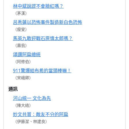
林中斌說謊不會臉紅嗎？
（茅漢）
呂秀蓮以恐怖事件製造新白色恐怖
（瘦叟）
馬英九敢迎戰石原慎太郎嗎？
（壽翁）
頌讚阿扁總統
（阿修伯）
911驚爆給布希的當頭棒嚇！
（宋峨卿）
通訊
河山統一 文化為先
（陳大絡）
妙文共賞：敵友不分的阿扁
（伊籐潔、林建良）