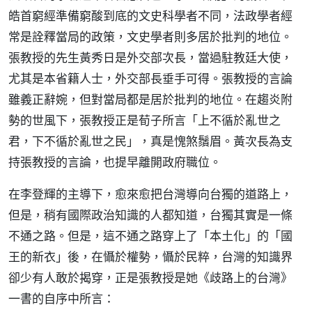
皓首窮經準備窮酸到底的文史科學者不同，法政學者經
常是詮釋當局的政策，文史學者則多居於批判的地位。
張教授的先生黃秀日是外交部次長，當過駐教廷大使，
尤其是本省籍人士，外交部長垂手可得。張教授的言論
雖義正辭婉，但對當局都是居於批判的地位。在趨炎附
勢的世風下，張教授正是荀子所言「上不循於亂世之
君，下不循於亂世之民」，真是愧煞鬚眉。黃次長為支
持張教授的言論，也提早離開政府職位。
在李登輝的主導下，愈來愈把台灣導向台獨的道路上，
但是，稍有國際政治知識的人都知道，台獨其實是一條
不通之路。但是，這不通之路穿上了「本土化」的「國
王的新衣」後，在懾於權勢，懾於民粹，台灣的知識界
卻少有人敢於揭穿，正是張教授是她《歧路上的台灣》
一書的自序中所言：