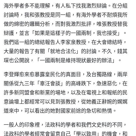
海外學者多不能理解，有人私下找我激烈辯論。在分組
討論時，我和張教授是同一組，有海外學者不耐煩我所
做的綿密的邏輯分析，而對我激烈批評，唯張教授替我
辯護，並言「如果是這樣子的一國兩制，我也接受」。
我們這一組的總結報告人李家泉教授，在大會總結時，
大量的報告了有關「就地合法化」的討論。不久，錢其
琛也公開說，「一國兩制是維持現狀最好的辦法」。
李登輝愈來愈暴露皇民化的真面目，及台獨路線，兩岸
關係從九三年「辜汪會談」的高峰跌下，急速惡化，在
許多新同盟會和新黨的場地，以及在電視上和報紙的民
意論壇上都經常可以見到張教授，從她義正辭婉的娓娓
道來中，可以看出的她對國家前途的急切和熱情。
一般人的印象裡，法政科的學者和我們文史科的不同，
法政科的學者經常會留意自己「學以致用」的機會，和