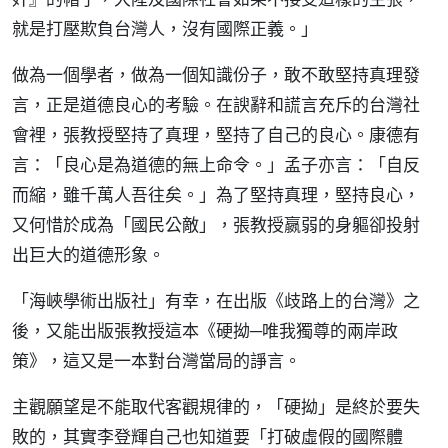
就是打壓欺負台灣人，沒有國際正義。」
做為一個學者，做為一個知識份子，敢不敢堅持真理發
言，正是道德良心的考驗。在諛辭和謊言充斥的台灣社
會裡，張教授堅持了真理，堅持了自己的良心。康德有
言：「良心是為道德的無上命令。」孟子亦言：「自反
而縮，雖千萬人吾往矣。」為了堅持真理，堅持良心，
又何惜於成為「國民公敵」，張教授嬴弱的身軀卻投射
出巨大的道德形象。
「海峽學術出版社」有幸，在出版《歧路上的台灣》之
後，又能出版張教授這本《硬拗─唯我獨尊的兩岸政
策》，這又是一本對台灣當局的諍言。
主觀願望是不能取代客觀規律的，「硬拗」是終於要失
敗的，其實李登輝自己也知道要「打破虛假的國際體