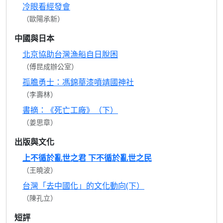
冷眼看經發會
（歐陽承新）
中國與日本
北京協助台灣漁船自日脫困
（傅昆成辦公室）
孤膽勇士：馮錦華漆噴靖國神社
（李壽林）
書摘：《死亡工廠》（下）
（姜思章）
出版與文化
上不循於亂世之君 下不循於亂世之民
（王曉波）
台灣「去中國化」的文化動向(下）
（陳孔立）
短評