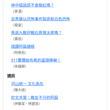
林中斌說謊不會臉紅嗎？
（茅漢）
呂秀蓮以恐怖事件製造新白色恐怖
（瘦叟）
馬英九敢迎戰石原慎太郎嗎？
（壽翁）
頌讚阿扁總統
（阿修伯）
911驚爆給布希的當頭棒嚇！
（宋峨卿）
通訊
河山統一 文化為先
（陳大絡）
妙文共賞：敵友不分的阿扁
（伊籐潔、林建良）