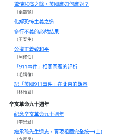
驚悚悲痛之餘，美國應如何應對？
（張麟徵）
化解恐怖主義之道
多行不義的必然結果
（王春生）
公道正義致和平
（阿修伯）
「911事件」相關問題的評析
（毛鑄倫）
記「美國911事件」在北京的觀察
（林怡君）
辛亥革命九十週年
紀念辛亥革命九十週年
（李恩涵）
繼承孫先生遺志，實現祖國完全統一(上)
（李家泉）