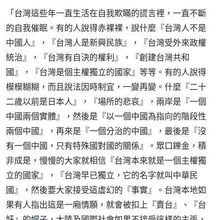
「台灣這些年一直生活在自我欺瞞的謊言裡，一直不斷
的自我催眠。有的人說得赤裸裸，說什麼『台灣人不是
中國人』，『台灣人是新興民族』，『台灣受外來政權
統治』，『台灣有自決的權利』，『創建台灣共和
國』，『台灣是個主權獨立的國家』等等。有的人說得
模模糊糊，而且說法因時制宜，一變再變。什麼『二十
二歲以前是日本人』，『場所的悲哀』，兩岸是『一個
中國兩個實體』，然後是『以一個中國為指向的階段性
兩個中國』，再來是『一個分治的中國』，最後是『沒
有一個中國，只有特殊國對國的關係』。眾口鑠金，積
非成是，慢慢的大家就相信『台灣本來就是一個主權獨
立的國家』，『台灣早已獨立，它的名字就叫中華民
國』，然後要大家接受這虛幻的『事實』。台灣本地如
果有人指出這是一廂情願，就會被扣上『賣台』、『台
奸』的帽子，大陸及國際社會如果不接受這樣的主張，