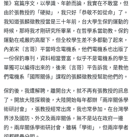
策》寫篇序文，以學識、年齡而論，我實在不敢當，但
由於張教授的「硬拗」，我只好「恭敬不如從命」了。
我知道張麟徵教授當是三十年前，台大學生保釣運動的
時候，那時我才剛研究所畢業，在哲學系當助教。保釣
運動在戒嚴的高壓下，但全校學生差不多都動了起來，
內弟宋〔言哥〕平當時念電機系，他們電機系也出版了
一份保釣專刊，資料相當豐富，似乎不是電機系的學生
單獨可以編得出來的，後來〔言哥〕平告訴我，是教他
們電機系「國際關係」課程的張麟徵教授幫助他們的。
保釣後，我遭解聘，離開台大，就不再有張教授的訊息
了。開放大陸探親後，大陸開始每年都辦「兩岸關係學
術研討會」，張教授經常出席，我也常參加。在台灣學
界涉及國防、外交及兩岸關係，無不是站在政府一邊
的。兩岸關係學術研討會，雖稱「學術」，但兩岸學者
卻都壁壘分明。