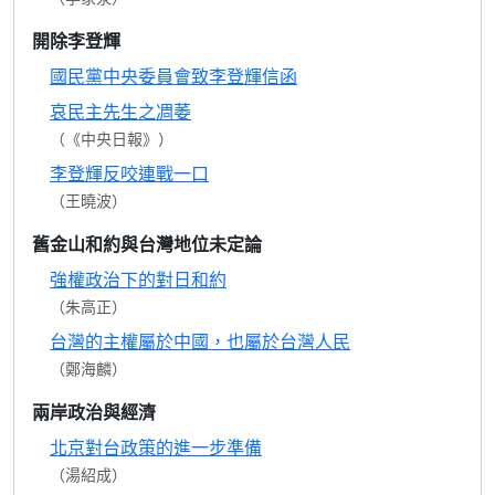
開除李登輝
國民黨中央委員會致李登輝信函
哀民主先生之凋萎
（《中央日報》）
李登輝反咬連戰一口
（王曉波）
舊金山和約與台灣地位未定論
強權政治下的對日和約
（朱高正）
台灣的主權屬於中國，也屬於台灣人民
（鄭海麟）
兩岸政治與經濟
北京對台政策的進一步準備
（湯紹成）