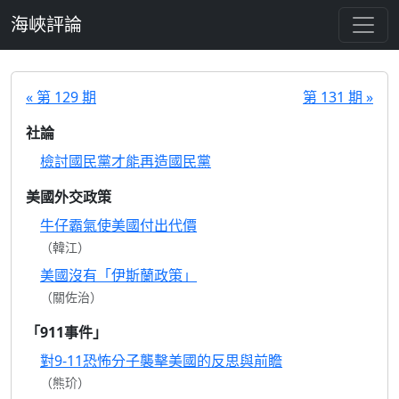
跳至主要內容
海峽評論
« 第 129 期
第 131 期 »
社論
檢討國民黨才能再造國民黨
美國外交政策
牛仔霸氣使美國付出代價
（韓江）
美國沒有「伊斯蘭政策」
（關佐治）
「911事件」
對9-11恐怖分子襲擊美國的反思與前瞻
（熊玠）