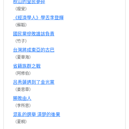
秋山的皇民夢碎
（瘦叟）
《經濟學人》學舌李登輝
（蘇韜）
國民黨慘敗誰該負責
（竹子）
台灣將成東亞的古巴
（夏華海）
省籍族群之戰
（阿修伯）
呂秀蓮遇到了金光黨
（姜思章）
勝敗由人
（李所思）
混亂的選舉 清楚的後果
（夏桐）