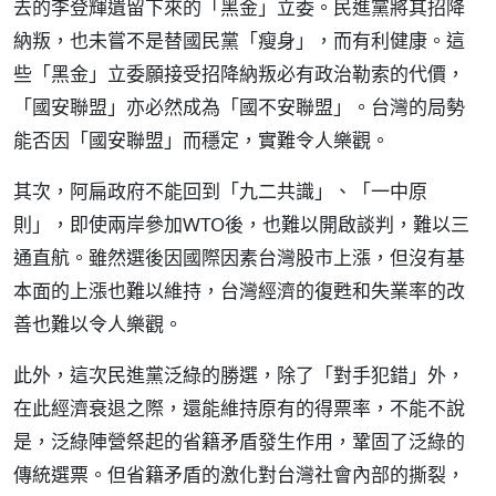
去的李登輝遺留下來的「黑金」立委。民進黨將其招降
納叛，也未嘗不是替國民黨「瘦身」，而有利健康。這
些「黑金」立委願接受招降納叛必有政治勒索的代價，
「國安聯盟」亦必然成為「國不安聯盟」。台灣的局勢
能否因「國安聯盟」而穩定，實難令人樂觀。
其次，阿扁政府不能回到「九二共識」、「一中原
則」，即使兩岸參加WTO後，也難以開啟談判，難以三
通直航。雖然選後因國際因素台灣股市上漲，但沒有基
本面的上漲也難以維持，台灣經濟的復甦和失業率的改
善也難以令人樂觀。
此外，這次民進黨泛綠的勝選，除了「對手犯錯」外，
在此經濟衰退之際，還能維持原有的得票率，不能不說
是，泛綠陣營祭起的省籍矛盾發生作用，鞏固了泛綠的
傳統選票。但省籍矛盾的激化對台灣社會內部的撕裂，