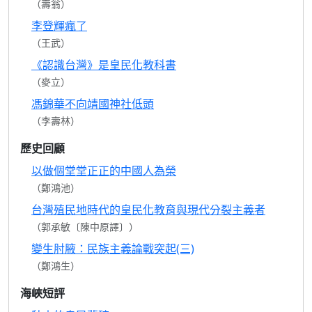
（壽翁）
李登輝瘋了
（王武）
《認識台灣》是皇民化教科書
（麥立）
馮錦華不向靖國神社低頭
（李壽林）
歷史回顧
以做個堂堂正正的中國人為榮
（鄭鴻池）
台灣殖民地時代的皇民化教育與現代分裂主義者
（郭承敏〔陳中原譯〕）
變生肘腋：民族主義論戰突起(三)
（鄭鴻生）
海峽短評