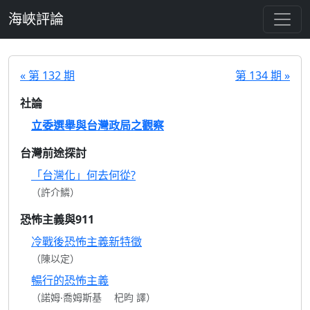
跳至主要內容
海峽評論
« 第 132 期
第 134 期 »
社論
立委選舉與台灣政局之觀察
台灣前途探討
「台灣化」何去何從?
（許介鱗）
恐怖主義與911
冷戰後恐怖主義新特徵
（陳以定）
暢行的恐怖主義
（諾姆‧喬姆斯基 杞昀 譯）