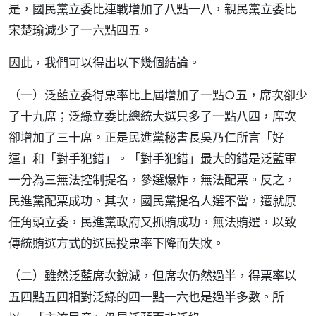
是，國民黨立委比連戰增加了八點一八，親民黨立委比
宋楚瑜減少了一六點四五。
因此，我們可以得出以下幾個結論。
（一）泛藍立委得票率比上屆增加了一點○五，席次卻少
了十九席；泛綠立委比總統大選只多了一點八四，席次
卻增加了三十席。正是民進黨秘書長吳乃仁所言「好
運」和「對手犯錯」。「對手犯錯」最大的錯是泛藍軍
一分為三無法控制提名，參選爆炸，無法配票。反之，
民進黨配票成功。其次，國民黨提名人選不當，遷就原
任角頭立委，民進黨政府又抓賄成功，無法賄選，以致
傳統賄選方式的選民投票率下降而失敗。
（二）雖然泛藍席次銳減，但席次仍然過半，得票率以
五四點五四相對泛綠的四一點一六也是過半多數。所