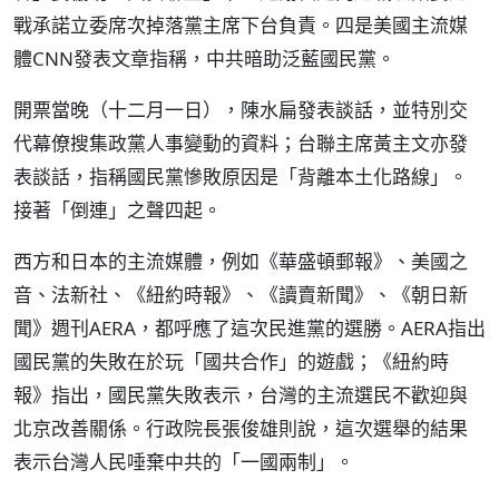
戰承諾立委席次掉落黨主席下台負責。四是美國主流媒
體CNN發表文章指稱，中共暗助泛藍國民黨。
開票當晚（十二月一日），陳水扁發表談話，並特別交
代幕僚搜集政黨人事變動的資料；台聯主席黃主文亦發
表談話，指稱國民黨慘敗原因是「背離本土化路線」。
接著「倒連」之聲四起。
西方和日本的主流媒體，例如《華盛頓郵報》、美國之
音、法新社、《紐約時報》、《讀賣新聞》、《朝日新
聞》週刊AERA，都呼應了這次民進黨的選勝。AERA指出
國民黨的失敗在於玩「國共合作」的遊戲；《紐約時
報》指出，國民黨失敗表示，台灣的主流選民不歡迎與
北京改善關係。行政院長張俊雄則說，這次選舉的結果
表示台灣人民唾棄中共的「一國兩制」。