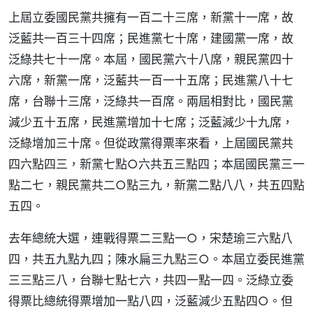
上屆立委國民黨共擁有一百二十三席，新黨十一席，故
泛藍共一百三十四席；民進黨七十席，建國黨一席，故
泛綠共七十一席。本屆，國民黨六十八席，親民黨四十
六席，新黨一席，泛藍共一百一十五席；民進黨八十七
席，台聯十三席，泛綠共一百席。兩屆相對比，國民黨
減少五十五席，民進黨增加十七席；泛藍減少十九席，
泛綠增加三十席。但從政黨得票率來看，上屆國民黨共
四六點四三，新黨七點○六共五三點四；本屆國民黨三一
點二七，親民黨共二○點三九，新黨二點八八，共五四點
五四。
去年總統大選，連戰得票二三點一○，宋楚瑜三六點八
四，共五九點九四；陳水扁三九點三○。本屆立委民進黨
三三點三八，台聯七點七六，共四一點一四。泛綠立委
得票比總統得票增加一點八四，泛藍減少五點四○。但