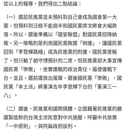
從以上的報導，我們得出二點結論：
（一）選前民進黨並未預料到自己會成為國會第一大
黨，但預料到泛綠不能過半和國民黨席次將會大幅跌
落。所以，選後準備以「國安聯盟」對國民黨招降納
叛。另一策略則是利用國民黨敗選「倒連」，讓國民黨
回到「李登輝路線」成為民進黨的附庸。國民黨是輸
了，但只輸了趙守博預計的二席，但民進黨卻大事宣傳
國民黨「慘敗」，坐實連戰的政治責任，逼使連戰下
台。並且，選前還放出風聲，選後國民黨「慘敗」，國
民黨「本土派」將重演去年李登輝下台的「重演三一
八」。
（二）選後，民進黨和國際媒體，企圖藉著民進黨的勝
選製造新的台灣主流民意對中共施壓，呼籲中共放棄
「一中原則」，與阿扁政府談判。