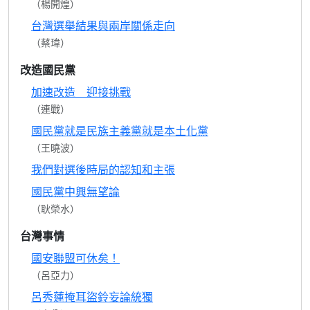
（楊開煌）
台灣選舉結果與兩岸關係走向
（蔡瑋）
改造國民黨
加速改造 迎接挑戰
（連戰）
國民黨就是民族主義黨就是本土化黨
（王曉波）
我們對選後時局的認知和主張
國民黨中興無望論
（耿榮水）
台灣事情
國安聯盟可休矣！
（呂亞力）
呂秀蓮掩耳盜鈴妄論統獨