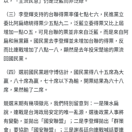
以，「主流民意」仍是泛藍而非泛綠。
（三）李登輝支持的台聯得票率僅七點七六，民進黨立
委比阿扁總統得票少五點九二，泛藍立委得票又比上屆
增加一點○五，可見台聯的票並非來自泛藍，而是來自阿
扁和無黨籍。國民黨去李登輝並未增加台聯的得票，反
而比連戰增加了八點一八，顯然是去年投宋楚瑜的票流
回國民黨。
（四）選前國民黨趙守博估計，國民黨得八十五席為大
贏，八十席為贏，七十席以下為輸，開票結果為六十八
席，果然輸了二席。
競選末期有幾項徵兆，我們特別留意到：一是陳水扁
說，連戰是台灣政局安定的唯一亂源，選後政黨人事將
有變動，並拋出「國安聯盟」；二是李登輝拋出「群策
會」要協助「國安聯盟」；三是謝長廷向連戰喊話要連