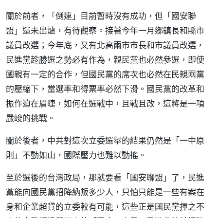
關於前者，「倒連」目前暫時沒有成功，但「國安聯
盟」還未出爐，有待觀察。接著今年一月鄉鎮長和縣市
議員改選；今年底，又有北高兩市市長和市議員改選，
民進黨趁勝選之勢必有作為，親民黨也必然參選，即使
國親有一定的合作，但國民黨的席次也必然在民親兩黨
的壓縮下，當選率和得票率必然下滑。國民黨的改革和
振作迫在眉睫，如何在選戰中，且戰且改，這將是一項
嚴峻的挑戰。
關於後者，中共對這次立委選舉的結果仍然是「一中原
則」不動如山，國際壓力也難以動搖。
至於選後的台灣政局，那就要看「國安聯盟」了，民進
黨能向國民黨招降納叛多少人，只怕只能是一些有案在
身和企業超貸的立委較有可能，這些正是國民黨揮之不