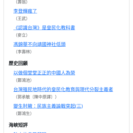
（壽翁）
李登輝瘋了
（王武）
《認識台灣》是皇民化教科書
（麥立）
馮錦華不向靖國神社低頭
（李壽林）
歷史回顧
以做個堂堂正正的中國人為榮
（鄭鴻池）
台灣殖民地時代的皇民化教育與現代分裂主義者
（郭承敏〔陳中原譯〕）
變生肘腋：民族主義論戰突起(三)
（鄭鴻生）
海峽短評