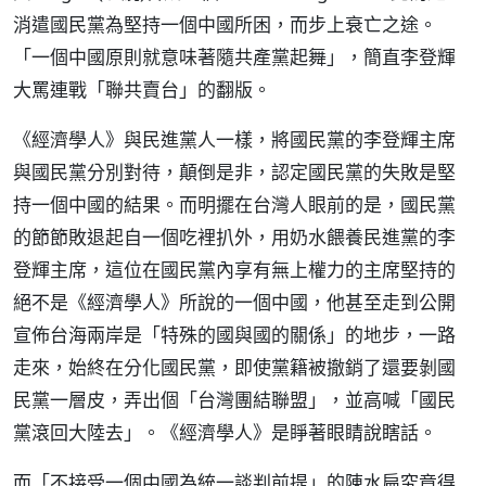
消遣國民黨為堅持一個中國所困，而步上衰亡之途。
「一個中國原則就意味著隨共產黨起舞」，簡直李登輝
大罵連戰「聯共賣台」的翻版。
《經濟學人》與民進黨人一樣，將國民黨的李登輝主席
與國民黨分別對待，顛倒是非，認定國民黨的失敗是堅
持一個中國的結果。而明擺在台灣人眼前的是，國民黨
的節節敗退起自一個吃裡扒外，用奶水餵養民進黨的李
登輝主席，這位在國民黨內享有無上權力的主席堅持的
絕不是《經濟學人》所說的一個中國，他甚至走到公開
宣佈台海兩岸是「特殊的國與國的關係」的地步，一路
走來，始終在分化國民黨，即使黨籍被撤銷了還要剝國
民黨一層皮，弄出個「台灣團結聯盟」，並高喊「國民
黨滾回大陸去」。《經濟學人》是睜著眼睛說瞎話。
而「不接受一個中國為統一談判前提」的陳水扁究竟得