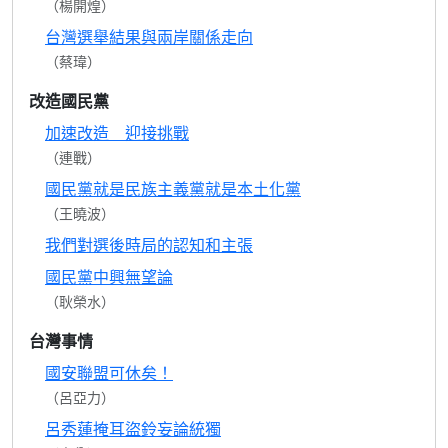
（楊開煌）
台灣選舉結果與兩岸關係走向
（蔡瑋）
改造國民黨
加速改造 迎接挑戰
（連戰）
國民黨就是民族主義黨就是本土化黨
（王曉波）
我們對選後時局的認知和主張
國民黨中興無望論
（耿榮水）
台灣事情
國安聯盟可休矣！
（呂亞力）
呂秀蓮掩耳盜鈴妄論統獨