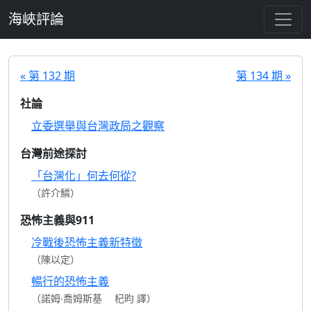
跳至主要內容
海峽評論
« 第 132 期
第 134 期 »
社論
立委選舉與台灣政局之觀察
台灣前途探討
「台灣化」何去何從?
（許介鱗）
恐怖主義與911
冷戰後恐怖主義新特徵
（陳以定）
暢行的恐怖主義
（諾姆‧喬姆斯基 杞昀 譯）