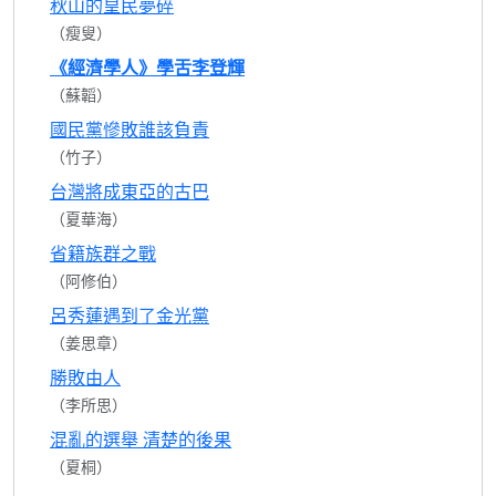
秋山的皇民夢碎
（瘦叟）
《經濟學人》學舌李登輝
（蘇韜）
國民黨慘敗誰該負責
（竹子）
台灣將成東亞的古巴
（夏華海）
省籍族群之戰
（阿修伯）
呂秀蓮遇到了金光黨
（姜思章）
勝敗由人
（李所思）
混亂的選舉 清楚的後果
（夏桐）