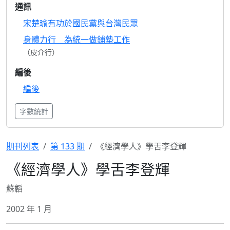
通訊
宋楚瑜有功於國民黨與台灣民眾
身體力行 為統一做鋪墊工作
（皮介行）
編後
編後
字數統計
期刊列表
第 133 期
《經濟學人》學舌李登輝
《經濟學人》學舌李登輝
蘇韜
2002 年 1 月