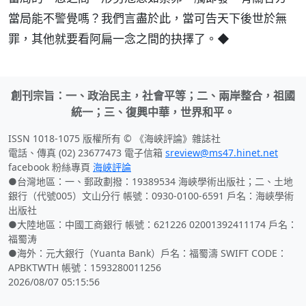
當局能不警覺嗎？我們言盡於此，當可告天下後世於無
罪，其他就要看阿扁一念之間的抉擇了。◆
創刊宗旨：一、政治民主，社會平等；二、兩岸整合，祖國
統一；三、復興中華，世界和平。
ISSN 1018-1075 版權所有 © 《海峽評論》雜誌社
電話、傳真 (02) 23677473 電子信箱
sreview@ms47.hinet.net
facebook 粉絲專頁
海峽評論
●台灣地區：一、郵政劃撥：19389534 海峽學術出版社；二、土地
銀行（代號005）文山分行 帳號：0930-0100-6591 戶名：海峽學術
出版社
●大陸地區：中國工商銀行 帳號：621226 02001392411174 戶名：
福蜀涛
●海外：元大銀行（Yuanta Bank）戶名：福蜀濤 SWIFT CODE：
APBKTWTH 帳號：1593280011256
2026/08/07 05:15:56