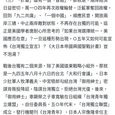
（三）「計畫」還有一個「盲點」，那就是，兩岸經濟
日益密切，萬一○四年再次政權輪替，泛藍軍奪回政權，
回到「九二共識」、「一個中國」，順應民意，開放兩
岸三通，中止兩岸敵對狀態，不再存在台獨的可能。這
正是美國學者唐耐心所思考的「如果台灣選擇統一，美
國應否在意」？一旦這種形勢出現，○五年又如何可能宣
佈《台灣獨立宣言》？《大日本帝國興國聖戰計畫》豈
不泡湯？
戰後台獨有二個來源，除了美國遠東戰略小組外，那就
是一九四五年八月十六日的台北「大和行會議」，日本
少壯軍人牧澤義夫、中宮牾郎勾結台灣「御用紳士」密
謀背叛投降詔，陰謀台灣獨立，拒絕台灣光復。後來，
「御用紳士」辜顯榮之子辜寬敏在日組織「台灣青年獨
立連盟」，自任委員長。五○年代末，「台灣獨立聯盟」
成立，發行機關刊《台灣青年》，日本人宗像隆幸任主