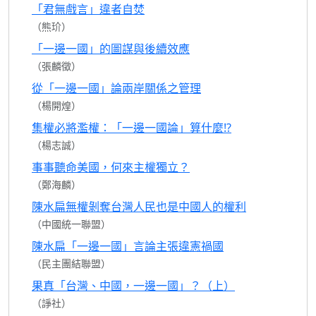
「君無戲言」違者自焚
（熊玠）
「一邊一國」的圖謀與後續效應
（張麟徵）
從「一邊一國」論兩岸關係之管理
（楊開煌）
集權必將濫權：「一邊一國論」算什麼!?
（楊志誠）
事事聽命美國，何來主權獨立？
（鄭海麟）
陳水扁無權剝奪台灣人民也是中國人的權利
（中國統一聯盟）
陳水扁「一邊一國」言論主張違憲禍國
（民主團結聯盟）
果真「台灣、中國，一邊一國」？（上）
（諍社）