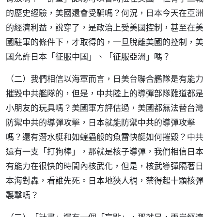
的歷史經驗，美國還會受騙嗎？何況，日本今天在亞洲
的經濟利益，說穿了，是政治上受美國控制，甚至在美
國駐軍的條件下，才取得的，一旦脫離美國的控制，美
國允許日本「征服中國」、「征服亞洲」嗎？
（二）我們相信以海軍而言，日美台聯合艦隊是有能力
摧毀中共艦隊的，但是，中共陸上的導彈部隊難道都是
小朋友的玩具嗎？美國軍方評估過，美國都無法替台灣
防禦中共的導彈攻擊，日本就能防禦中共的導彈攻擊
嗎？還有潛水艇和如蝗蟲般的魚雷快艇如何摧毀？中共
還有一支「打狗棒」，那就是核子導彈，我們相信日本
有能力在很快的時間內核武化，但是，核武導彈隔著日
本海對轟，看誰先死。日本地狹人稠，禁得起十顆核彈
襲擊嗎？