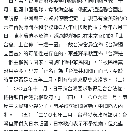
「日、美、台聯合艦隊襲擊中國艦隊，向中國宣戰。十
月，摧毀中國艦隊，奪取海空權。俄羅斯通過聯合國出
面調停，中國與三方簽署停戰協定。」現已有金美齡的○
六年台獨時間表和李登輝○八年建國時間表；今年八月三
日，陳水扁迫不及待，透過越洋視訊在東京召開的「世
台會」上宣佈「一邊一國」。故台灣當局宣佈《台灣獨
立宣言》的可能性是存在的，李登輝早就宣佈「台灣是
一個主權獨立國家，國號叫做中華民國」，並被民進黨
沿用至今，只差「正名」為「台灣共和國」而已。至於
時間是否是○五年三月，則有待未來歷史來證實。（三）
「二○○五年十二月，日軍應台灣要求取得駐台合法權，
把持親日台灣當權政府。」（四）「二○○六年一月，策
反中國民族分裂分子，開展獨立復國運動，中國陷入內
亂。」（五）「二○○七年三月，台灣發表政府聲明：台
灣自願併入日本版圖，日本政府表示不予接納，但允諾