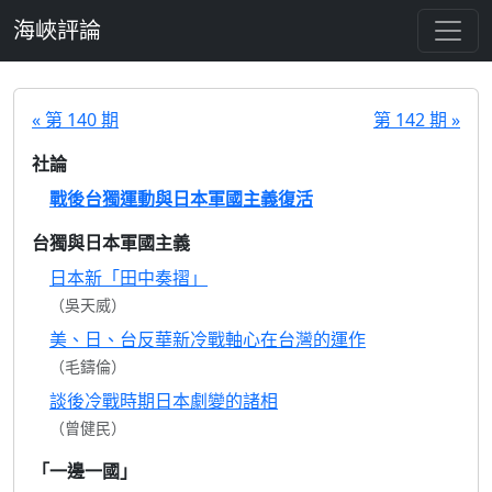
跳至主要內容
海峽評論
« 第 140 期
第 142 期 »
社論
戰後台獨運動與日本軍國主義復活
台獨與日本軍國主義
日本新「田中奏摺」
（吳天威）
美、日、台反華新冷戰軸心在台灣的運作
（毛鑄倫）
談後冷戰時期日本劇變的諸相
（曾健民）
「一邊一國」