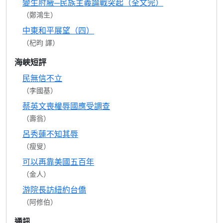
變生肘腋─民族主義論戰突起（全文完）
（鄭鴻生）
中東和平展望（四）
（杞昀 譯）
海峽短評
民無信不立
（李國基）
蔡英文喪權辱國應受調查
（壽翁）
呂秀蓮不知其辱
（瘦叟）
可以再靠美國五百年
（金人）
游院長訪紐約台僑
（阿修伯）
通訊