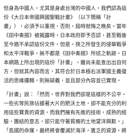
但身為中國人，尤其是身處台灣的中國人，我們認為這
份《大日本帝國興國聖戰計畫》（以下簡稱「計
畫」），必須予以重視，否則，屆時就悔之晚矣。當年
《田中奏摺》被揭露時，日本政府即予否認，甚至戰後
至今猶不承認這份文件，但是，揆之所發生的侵華戰爭
和太平洋戰爭，無不都是《田中奏摺》所述之軌跡。日
本網路上所出現的這份「計畫」，雖尚未能查出出自何
方，但就其內容而言，其符合於日本極右派軍國主義復
活的思維邏輯，則無疑義，並且部分內容並已實現。
「計畫」說：「然而，世界對我們卻是這樣的不公平。
一些劣等民族佔據著大片的肥沃土地，卻不能充分的利
用這些寶貴的資源，而我們擁有先進的技術，成熟的經
驗，團結的意志，卻只能守著貧瘠的土地望洋興歎。」
「島國的命運，最終將會覆滅於海洋，匱乏的資源，將