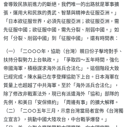
會導致民族前進力的斷絕，我們唯一的出路就是軍事擴
張，運用大和民族的勇武、智慧與精神去征服亞洲。」
「日本欲征服世界，必須先征服亞洲；欲征服亞洲，需
先征服中國；欲征服中國，需先分裂、削弱中國。」如
何「分裂、削弱中國」到「征服中國」，還有時間表：
（一）「二○○○年，協助（台灣）親日份子擊垮對手、
扶持分裂勢力上台執政。」「爭取四～五年時間，強化
帝國海軍，積極謀求海外派兵合法化」。這個階段大致
已經完成，陳水扁已在李登輝協助下上台。日本海軍在
質量上也超越了中共海軍。至於「海外派兵合法化」，
除了修改非戰憲法外，現已有派遣海外「協和」部隊的
先例，和美日「安保條約」「周邊有事」的擴大解釋。
（二）「二○○五年三月，示意台灣當局者宣佈《台灣獨
立宣言》，挑動中國大陸攻台，中台戰爭爆發。」