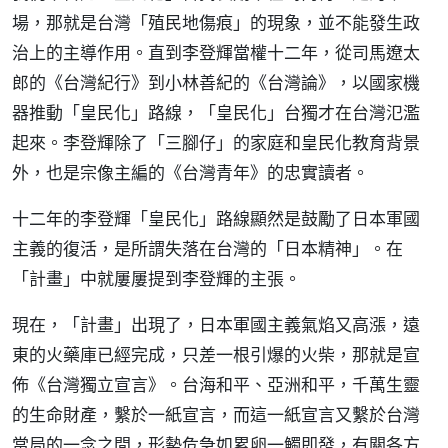
場，那就是台灣「殖民地傷痕」的現象，並不能發生政
治上的主導作用。直到李登輝當權十二年，從司馬遼太
郎的《台灣紀行》到小林善紀的《台灣論》，以國家機
器推動「皇民化」路線，「皇民化」台獨才在台灣氾濫
起來。李登輝除了「三腳仔」的家庭和皇民化教育背景
外，也是宗像主編的《台灣青年》的忠實讀者。
十二年的李登輝「皇民化」路線顯然是鼓勵了日本軍國
主義的復活，是所謂失落在台灣的「日本精神」。在
「計畫」中就屢屢提到李登輝的主張。
現在，「計畫」出現了，日本軍國主義氣焰又高漲，遠
東的火藥庫已經完成，只差一根引爆的火柴，那就是宣
佈《台灣獨立宣言》。台海和平、亞洲和平，千萬生靈
的生命財產，繫於一紙宣言，而這一紙宣言又繫於台灣
當局的一念之間，形勢危急如累卵一觸即發，有關各方