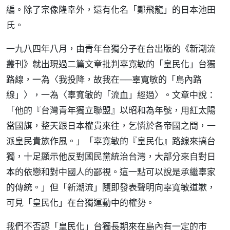
編。除了宗像隆幸外，還有化名「鄭飛龍」的日本池田
氏。
一九八四年八月，由青年台獨分子在台出版的《新潮流
叢刊》就出現過二篇文章批判辜寬敏的「皇民化」台獨
路線，一為〈我投降，故我在──辜寬敏的「島內路
線」〉，一為〈辜寬敏的「流血」經過〉。文章中說：
「他的『台灣青年獨立聯盟』以昭和為年號，用紅太陽
當國旗，整天跟日本權貴來往，乞憐於各帝國之間，一
派皇民貴族作風。」「辜寬敏的『皇民化』路線來搞台
獨，十足顯示他反對國民黨統治台灣，大部分來自對日
本的依戀和對中國人的鄙視。這一點可以說是承繼辜家
的傳統。」但「新潮流」隨即發表聲明向辜寬敏道歉，
可見「皇民化」在台獨運動中的權勢。
我們不否認「皇民化」台獨長期來在島內有一定的市