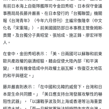
有前日本海上自衛隊艦隊司令金田秀昭、日本保守會議
事務局局長籐井嚴喜、在日本發行的「台獨聯盟」機關
報《台灣青年》（今年六月停刊）主編宗像隆幸（中文
化名「宋重陽」），前美國國防部日本事務主管詹姆斯‧
奧爾，及台獨分子黃昭堂、張旭成、施正鋒、廖宏祥等
人。
在會中，金田秀昭表示：「美、日兩國可以蘇聯和前東
歐共產政權的崩潰經驗，藉由促使大陸內部『和平演
變』，就有機會造成中共政權土崩瓦解，恢復亞太地區
的和平與穩定。」
籐井嚴喜則表示：「在中國和北韓的威脅下，台灣和日
本是生命共同體。」「美日應支持台灣發展攻擊性的嚇
阻性武器」，「以讓戰爭波及到上海或香港等沿海重要
經濟大城」，「而一旦解放軍無法短時間內攻克台灣，