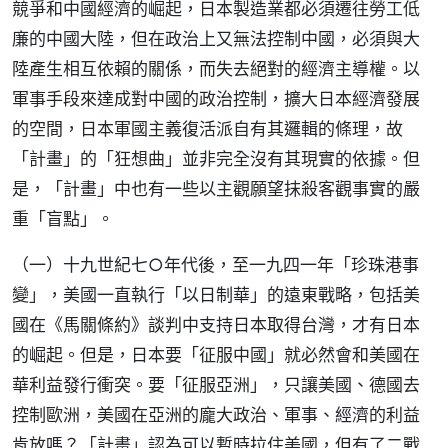
競爭和中國經濟的崛起，日本製造業都必須遷往勞工低
廉的中國大陸，但在政治上又無法控制中國，必須與大
陸產生相互依賴的關係，而失去絕對的經濟主導權。以
軍事手段來達成對中國的政治控制，擴大日本經濟發展
的空間，日本軍國主義復活派自有其邏輯的條理，故
「計畫」的「狂想曲」並非完全沒有其現實的依據。但
是，「計畫」中也有一些以主觀願望抹殺客觀事實的嚴
重「盲點」。
（一）十九世紀七○年代後，至一九四一年「珍珠港事
變」，美國一直執行「以日制華」的遠東戰略，包括美
國在《馬關條約》談判中支持日本取得台灣，才有日本
的崛起。但是，日本要「征服中國」就必然會和美國在
華利益發行衝突。要「征服亞洲」，只讓美國、德國去
控制歐洲，美國在亞洲的龐大政治、軍事、經濟的利益
肯放嗎？「計畫」認為可以暫時拉住美國，但有了二戰