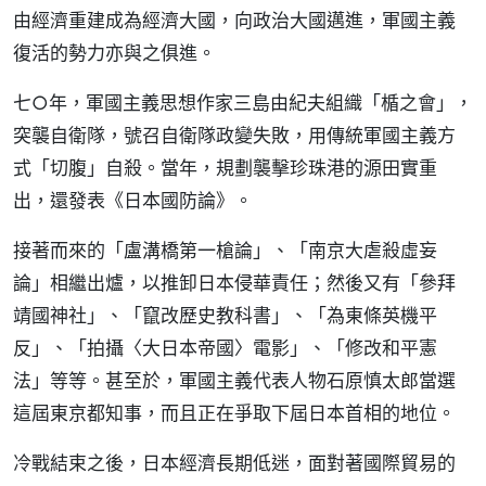
由經濟重建成為經濟大國，向政治大國邁進，軍國主義
復活的勢力亦與之俱進。
七○年，軍國主義思想作家三島由紀夫組織「楯之會」，
突襲自衛隊，號召自衛隊政變失敗，用傳統軍國主義方
式「切腹」自殺。當年，規劃襲擊珍珠港的源田實重
出，還發表《日本國防論》。
接著而來的「盧溝橋第一槍論」、「南京大虐殺虛妄
論」相繼出爐，以推卸日本侵華責任；然後又有「參拜
靖國神社」、「竄改歷史教科書」、「為東條英機平
反」、「拍攝〈大日本帝國〉電影」、「修改和平憲
法」等等。甚至於，軍國主義代表人物石原慎太郎當選
這屆東京都知事，而且正在爭取下屆日本首相的地位。
冷戰結束之後，日本經濟長期低迷，面對著國際貿易的