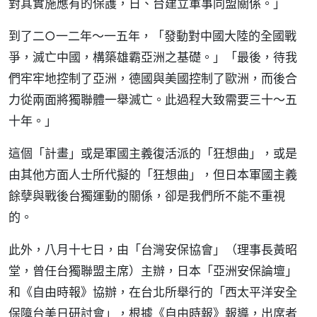
對其實施應有的保護，日、台建立軍事同盟關係。」
到了二○一二年～一五年，「發動對中國大陸的全國戰
爭，滅亡中國，構築雄霸亞洲之基礎。」「最後，待我
們牢牢地控制了亞洲，德國與美國控制了歐洲，而後合
力從兩面將獨聯體一舉滅亡。此過程大致需要三十～五
十年。」
這個「計畫」或是軍國主義復活派的「狂想曲」，或是
由其他方面人士所代擬的「狂想曲」，但日本軍國主義
餘孽與戰後台獨運動的關係，卻是我們所不能不重視
的。
此外，八月十七日，由「台灣安保協會」（理事長黃昭
堂，曾任台獨聯盟主席）主辦，日本「亞洲安保論壇」
和《自由時報》協辦，在台北所舉行的「西太平洋安全
保障台美日研討會」，根據《自由時報》報導，出席者