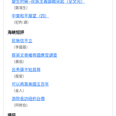
變生肘腋─民族主義論戰突起（全文完）
（鄭鴻生）
中東和平展望（四）
（杞昀 譯）
海峽短評
民無信不立
（李國基）
蔡英文喪權辱國應受調查
（壽翁）
呂秀蓮不知其辱
（瘦叟）
可以再靠美國五百年
（金人）
游院長訪紐約台僑
（阿修伯）
通訊