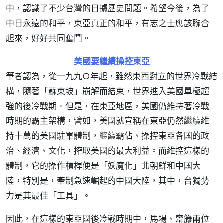
中，認識了不少台灣的日據歷史問題。希望今後，為了
中日永遠的和平，東亞真正的和平，有志之士應該聯合
起來，好好共同奮鬥。
美國要繼續操控東亞
筆者認為，從一九九○年起，雖然東西對立的世界冷戰結
構，隨著「蘇東坡」崩解而結束，世界進入美國單極超
強的後冷戰期。但是，在東亞地區，美國仍維持著冷戰
時期的霸主架構，譬如，美國就宣稱在東亞仍然繼續維
持十萬的美國駐軍體制，繼續霸佔、操控東亞各國的政
治、經濟、文化，搾取美國的最大利益。而維控這樣的
體制，它的操作槓桿便是「妖魔化」北朝鮮和中國大
陸，特別是，牽制急速崛起的中國大陸，其中，台獨勢
力是其最佳「工具」。
因此，在這樣的東亞國後冷戰時期中，馬場、齋籐兩位