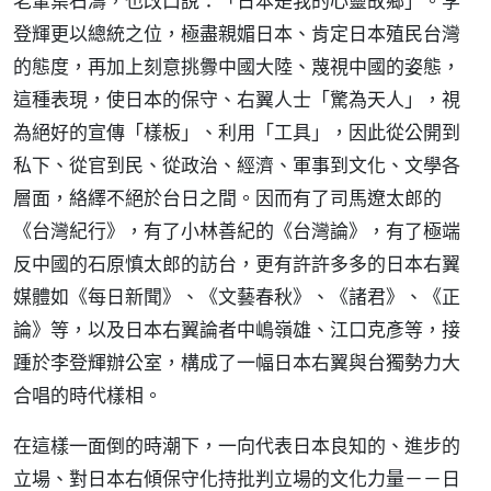
老輩葉石濤，也改口說：「日本是我的心靈故鄉」。李
登輝更以總統之位，極盡親媚日本、肯定日本殖民台灣
的態度，再加上刻意挑釁中國大陸、蔑視中國的姿態，
這種表現，使日本的保守、右翼人士「驚為天人」，視
為絕好的宣傳「樣板」、利用「工具」，因此從公開到
私下、從官到民、從政治、經濟、軍事到文化、文學各
層面，絡繹不絕於台日之間。因而有了司馬遼太郎的
《台灣紀行》，有了小林善紀的《台灣論》，有了極端
反中國的石原慎太郎的訪台，更有許許多多的日本右翼
媒體如《每日新聞》、《文藝春秋》、《諸君》、《正
論》等，以及日本右翼論者中嶋嶺雄、江口克彥等，接
踵於李登輝辦公室，構成了一幅日本右翼與台獨勢力大
合唱的時代樣相。
在這樣一面倒的時潮下，一向代表日本良知的、進步的
立場、對日本右傾保守化持批判立場的文化力量－－日