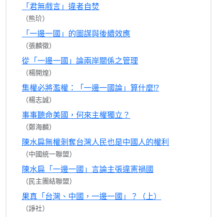
「君無戲言」違者自焚
（熊玠）
「一邊一國」的圖謀與後續效應
（張麟徵）
從「一邊一國」論兩岸關係之管理
（楊開煌）
集權必將濫權：「一邊一國論」算什麼!?
（楊志誠）
事事聽命美國，何來主權獨立？
（鄭海麟）
陳水扁無權剝奪台灣人民也是中國人的權利
（中國統一聯盟）
陳水扁「一邊一國」言論主張違憲禍國
（民主團結聯盟）
果真「台灣、中國，一邊一國」？（上）
（諍社）