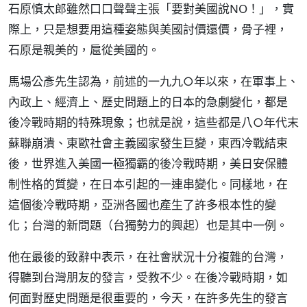
石原慎太郎雖然口口聲聲主張「要對美國說NO！」，實
際上，只是想要用這種姿態與美國討價還價，骨子裡，
石原是親美的，扈從美國的。
馬場公彥先生認為，前述的一九九○年以來，在軍事上、
內政上、經濟上、歷史問題上的日本的急劇變化，都是
後冷戰時期的特殊現象；也就是說，這些都是八○年代末
蘇聯崩潰、東歐社會主義國家發生巨變，東西冷戰結束
後，世界進入美國一極獨霸的後冷戰時期，美日安保體
制性格的質變，在日本引起的一連串變化。同樣地，在
這個後冷戰時期，亞洲各國也產生了許多根本性的變
化；台灣的新問題（台獨勢力的興起）也是其中一例。
他在最後的致辭中表示，在社會狀況十分複雜的台灣，
得聽到台灣朋友的發言，受教不少。在後冷戰時期，如
何面對歷史問題是很重要的，今天，在許多先生的發言