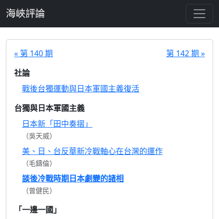
跳至主要內容
海峽評論
« 第 140 期
第 142 期 »
社論
戰後台獨運動與日本軍國主義復活
台獨與日本軍國主義
日本新「田中奏摺」
（吳天威）
美、日、台反華新冷戰軸心在台灣的運作
（毛鑄倫）
談後冷戰時期日本劇變的諸相
（曾健民）
「一邊一國」