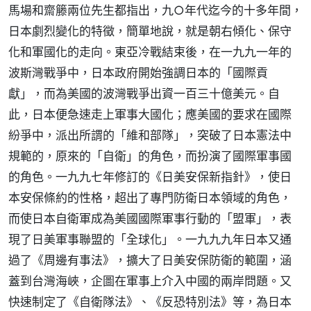
馬場和齋籐兩位先生都指出，九○年代迄今的十多年間，
日本劇烈變化的特徵，簡單地說，就是朝右傾化、保守
化和軍國化的走向。東亞冷戰結束後，在一九九一年的
波斯灣戰爭中，日本政府開始強調日本的「國際貢
獻」，而為美國的波灣戰爭出資一百三十億美元。自
此，日本便急速走上軍事大國化；應美國的要求在國際
紛爭中，派出所謂的「維和部隊」，突破了日本憲法中
規範的，原來的「自衛」的角色，而扮演了國際軍事國
的角色。一九九七年修訂的《日美安保新指針》，使日
本安保條約的性格，超出了專門防衛日本領域的角色，
而使日本自衛軍成為美國國際軍事行動的「盟軍」，表
現了日美軍事聯盟的「全球化」。一九九九年日本又通
過了《周邊有事法》，擴大了日美安保防衛的範圍，涵
蓋到台灣海峽，企圖在軍事上介入中國的兩岸問題。又
快速制定了《自衛隊法》、《反恐特別法》等，為日本