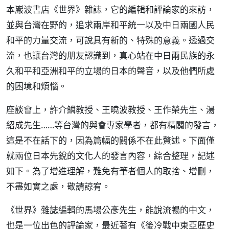
本巖波書店《世界》雜誌，它的編輯和評論家的來訪，
並與台灣在野的，追求兩岸和平統一以及中日兩國人民
和平的力量交流，可說具有新的、特殊的意義。透過交
流，也讓台灣的朋友認識到，真心站在中日兩民族的永
久和平和亞洲和平的立場的日本的聲音，以及他們所處
的困境和煩惱。
座談會上，許介鱗教授、王曉波教授、王作榮先生、湯
紹成先生……等台灣的與會專家學者，都有精闢的發言，
這是不在話下的，因為篇幅的關係不在此贅述。下面僅
就兩位日本先銳的文化人的發言內容，綜合整理，記述
如下。為了增進理解，難免有筆者個人的取捨、增刪，
不盡如實之處，敬請諒宥。
《世界》雜誌編輯的馬場公彥先生，能說流暢的中文，
也是一位出色的評論家，最近著有《後冷戰中東亞歷史