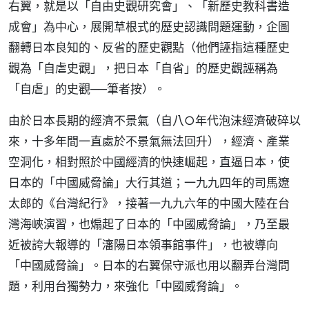
右翼，就是以「自由史觀研究會」、「新歷史教科書造
成會」為中心，展開草根式的歷史認識問題運動，企圖
翻轉日本良知的、反省的歷史觀點（他們誣指這種歷史
觀為「自虐史觀」，把日本「自省」的歷史觀誣稱為
「自虐」的史觀──筆者按）。
由於日本長期的經濟不景氣（自八○年代泡沫經濟破碎以
來，十多年間一直處於不景氣無法回升），經濟、產業
空洞化，相對照於中國經濟的快速崛起，直逼日本，使
日本的「中國威脅論」大行其道；一九九四年的司馬遼
太郎的《台灣紀行》，接著一九九六年的中國大陸在台
灣海峽演習，也煽起了日本的「中國威脅論」，乃至最
近被誇大報導的「瀋陽日本領事館事件」，也被導向
「中國威脅論」。日本的右翼保守派也用以翻弄台灣問
題，利用台獨勢力，來強化「中國威脅論」。