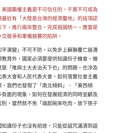
，美國霸權主義是不可信任的，千萬不可成為
總最近有「大陸是台灣的經濟腹地」的這項認
形下，進行兩岸整合，完成祖國統一，應當是
外交競爭和軍備競賽的陷阱。
和平演變」不可不防，以免步上蘇聯覆亡崩潰
想教育外，國家必須要提供知識份子機會，做
就是「唯與士大夫治天下也」的問題，也涉及
代表大會和人民代表大會，如何落實社會主義
際，我們也發現了「南北傾斜」、「東西傾
多負面的現象，如何在發展經濟的同時並顧及
否則，當然就不免「端起碗來吃肉，放下筷子
國知識份子也沒有前途，只能從詛咒滿清到詛