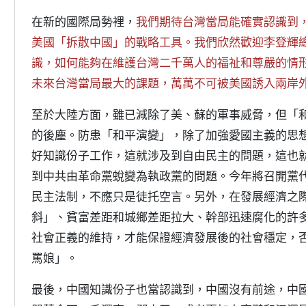
在新的國際局勢裡，
我們期待台灣當局能確實認識到
美國「拆散中國」的戰略工具。我們欣然歡迎李登輝
識，如何能夠在維護台灣二千萬人的福祉和尊嚴的情
未來台灣當局最大的課題，萬萬不可被美國誘入兩岸
至於大陸方面，雖已減除了美、蘇的軍事威脅，但「
的後塵。防患「和平演變」，除了加強愛國主義的思
好知識份子工作，這就涉及到自由民主的問題，這也
到中共由革命黨蛻變為執政黨的問題。今年將召開黨
民主法制，不應只是徒托空言。另外，在發展經濟之
斜」、貧富差距和城鄉差距拉大、幹部迅速腐化的許
社會正義的維持，才能保證經濟發展後的社會穩定，
罵娘」。
最後，中國知識份子也當認識到，中國沒有前途，中