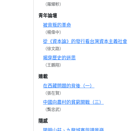
（羅耀軫）
青年論壇
被背叛的革命
（楊偉中）
從《資本論》的發行看台灣資本主義社會
（徐文路）
揭穿歷史的迷思
（王鵬翔）
連載
在西藏問題的背後（一）
（張在賢）
中國向農村的貧窮開戰（三）
（龔忠武）
隨感
陽明山莊、九龍城寨與調景嶺