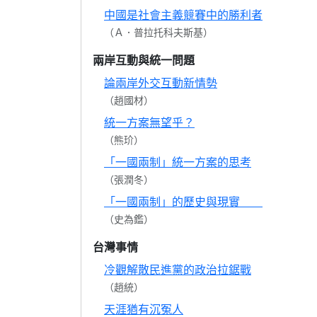
中國是社會主義競賽中的勝利者
（Ａ．普拉托科夫斯基）
兩岸互動與統一問題
論兩岸外交互動新情勢
（趙國材）
統一方案無望乎？
（熊玠）
「一國兩制」統一方案的思考
（張潤冬）
「一國兩制」的歷史與現實
（史為鑑）
台灣事情
冷觀解散民進黨的政治拉鋸戰
（趙統）
天涯猶有沉冤人