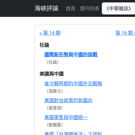
跳至主要內容
海峽評論
首頁
期刊列表
《中華雜誌》
« 第 14 期
第 16 期 
社論
國際新形勢與中國的挑戰
（社論）
美國與中國
後冷戰時期的中國外交戰略
（翁啟元）
美國對台政策的新趨向
（張景旭）
美國軍售與中國統一
（劉國基）
美國「台灣關係法」之評析