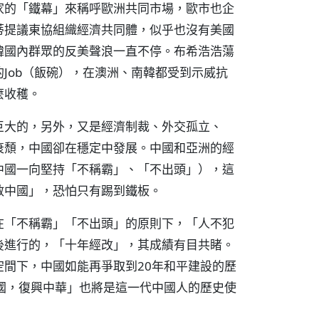
家的「鐵幕」來稱呼歐洲共同市場，歐市也企
蒂提議東協組織經濟共同體，似乎也沒有美國
韓國內群眾的反美聲浪一直不停。布希浩浩蕩
Job（飯碗），在澳洲、南韓都受到示威抗
麼收穫。
巨大的，另外，又是經濟制裁、外交孤立、
衰頹，中國卻在穩定中發展。中國和亞洲的經
中國一向堅持「不稱霸」、「不出頭」），這
散中國」，恐怕只有踢到鐵板。
在「不稱霸」「不出頭」的原則下，「人不犯
後進行的，「十年經改」，其成績有目共睹。
間下，中國如能再爭取到20年和平建設的歷
國，復興中華」也將是這一代中國人的歷史使