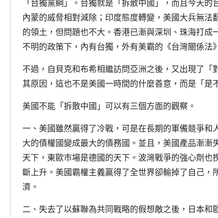
「台獨黨綱」。台獨就是「拆散中國」，而且今天的
內蒙的威脅相對減除；印度態度轉變，美國大兵無法
的領土，但問題也不大。香港已漸與深圳、珠海打成
不明的政策下，內有台獨，外有美霸的《台灣關係法
不過，自貝克和布希相繼訪問亞洲之後，又出現了「
其原因，這也不是美國一時間的什麼善意，而是「是
美國不能「拆散中國」可以有三個方面的觀察。
一、美國雖然贏得了冷戰，可是在長期的軍備競爭和
大的債權國變成最大的債務國。並且，美國產品漸漸
天下，東歐市場是德國的天下。波灣戰爭的強心劑也
斷上升。美國霸權主義贏得了全世界卻輸掉了自己，
濟。
二、失去了以蘇聯為共同戰略的假想敵之後，日本和