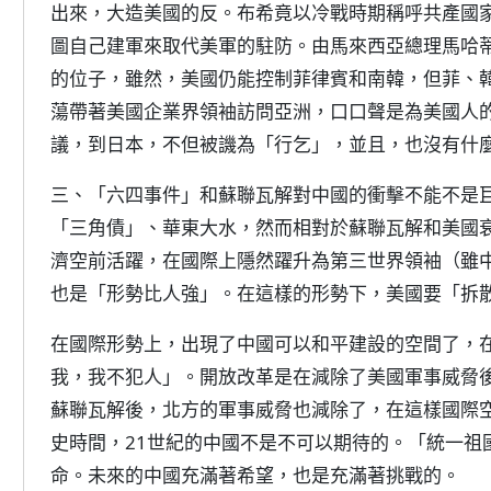
出來，大造美國的反。布希竟以冷戰時期稱呼共產國
圖自己建軍來取代美軍的駐防。由馬來西亞總理馬哈
的位子，雖然，美國仍能控制菲律賓和南韓，但菲、
蕩帶著美國企業界領袖訪問亞洲，口口聲是為美國人的
議，到日本，不但被譏為「行乞」，並且，也沒有什
三、「六四事件」和蘇聯瓦解對中國的衝擊不能不是
「三角債」、華東大水，然而相對於蘇聯瓦解和美國
濟空前活躍，在國際上隱然躍升為第三世界領袖（雖
也是「形勢比人強」。在這樣的形勢下，美國要「拆
在國際形勢上，出現了中國可以和平建設的空間了，
我，我不犯人」。開放改革是在減除了美國軍事威脅
蘇聯瓦解後，北方的軍事威脅也減除了，在這樣國際空
史時間，21世紀的中國不是不可以期待的。「統一祖
命。未來的中國充滿著希望，也是充滿著挑戰的。