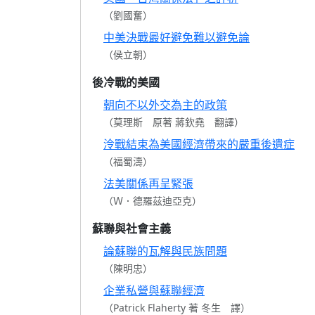
（劉國奮）
中美決戰最好避免難以避免論
（侯立朝）
後冷戰的美國
朝向不以外交為主的政策
（莫理斯 原著 蔣欽堯 翻譯）
泠戰結束為美國經濟帶來的嚴重後遺症
（福蜀濤）
法美關係再呈緊張
（Ｗ．德羅茲迪亞克）
蘇聯與社會主義
論蘇聯的瓦解與民族問題
（陳明忠）
企業私營與蘇聯經濟
（Patrick Flaherty 著 冬生 譯）