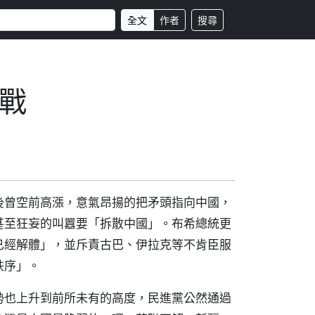
全文
作者
搜尋
戰
後曾空前高漲，意氣昂揚的把矛頭指向中國，
甚至狂妄的叫囂要「拆散中國」。布希總統更
已經解體」，並斥責古巴、伊拉克等不肯臣服
秩序」。
勢也上升到前所未有的高度，民進黨公然通過