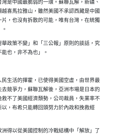
台灣是中國最脆弱的一環。蘇聯瓦解，新疆、
翻越喜馬拉雅山，雖然美國不承認西藏是中國
一片，也沒有拆散的可能，唯有台灣，在統獨
》。
對華政策不變」和「三公報」原則的談話，究
不能也，非不為也」。
人民生活的揮霍，已使得美國空虛，由世界最
失去競爭力，蘇聯瓦解後，亞洲市場是日本的
挽救不了美國經濟頹勢，公司裁員，失業率不
所以，布希只能轉回頭努力於內政和挽救經
歐洲得以從美國控制的冷戰結構中「解放」了