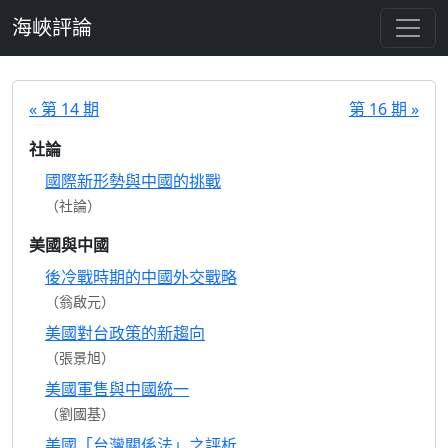
跳至主要內容
海峽評論
« 第 14 期
第 16 期 »
社論
國際新形勢與中國的挑戰
（社論）
美國與中國
後冷戰時期的中國外交戰略
（翁啟元）
美國對台政策的新趨向
（張景旭）
美國軍售與中國統一
（劉國基）
美國「台灣關係法」之評析