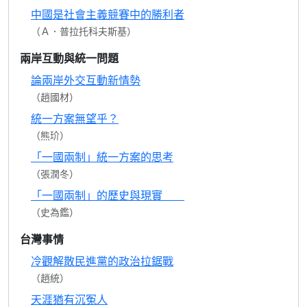
中國是社會主義競賽中的勝利者
（Ａ．普拉托科夫斯基）
兩岸互動與統一問題
論兩岸外交互動新情勢
（趙國材）
統一方案無望乎？
（熊玠）
「一國兩制」統一方案的思考
（張潤冬）
「一國兩制」的歷史與現實
（史為鑑）
台灣事情
冷觀解散民進黨的政治拉鋸戰
（趙統）
天涯猶有沉冤人