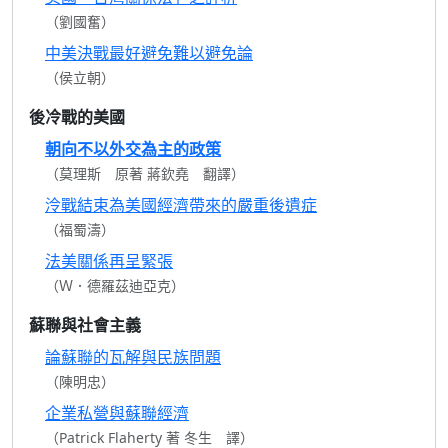
（劉國奮）
中美決戰最好避免難以避免論
（侯立朝）
後冷戰的美國
朝向不以外交為主的政策
（莫理斯 原著 蔣欽堯 翻譯）
泠戰結束為美國經濟帶來的嚴重後遺症
（福蜀濤）
法美關係再呈緊張
（Ｗ．德羅茲迪亞克）
蘇聯與社會主義
論蘇聯的瓦解與民族問題
（陳明忠）
企業私營與蘇聯經濟
（Patrick Flaherty 著 冬生 譯）