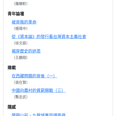
（羅耀軫）
青年論壇
被背叛的革命
（楊偉中）
從《資本論》的發行看台灣資本主義社會
（徐文路）
揭穿歷史的迷思
（王鵬翔）
連載
在西藏問題的背後（一）
（張在賢）
中國向農村的貧窮開戰（三）
（龔忠武）
隨感
陽明山莊、九龍城寨與調景嶺