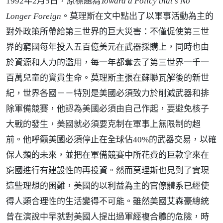
1992年2月5日，原標題為
Toward a Policy that's No
Longer Foreign
。莫理斯在文中點出了以軍事活動為主的
對外政策所帶給第三世界的巨大災害：不僅促使第三世
界的窮國每年投入五百億美元在武器採購上，同時也由
於資源和人力的濫用，每一年都奪去了第三世界一千一
百萬兒童的寶貴生命。莫理斯主張在蘇聯瓦解後的新世
紀，世界各國－－特別是美國必須致力於削減武器和排
除軍備競賽，他認為美國必須由自己作起，要避免核子
大戰的發生，美國就必須要克制在軍事上無限制的超
前。他呼籲美國必須停止在全球佔40%的武器交易，以確
保人類的未來，並把在軍備競賽中所花費的巨款拿來在
窮國進行有建設性的再投資。然而莫理斯也見到了實現
這些理想的困難，美國的以利益為主的官僚體系已經使
得人類合理性的生活變得不可能。雖然美國艾森豪總統
曾在演說中早就對美國人提出過軍經複合體的危險，時