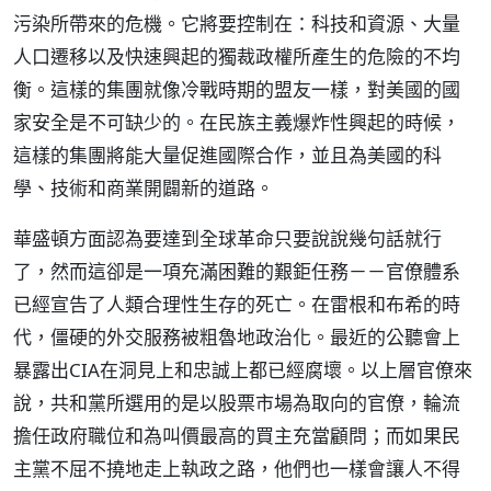
污染所帶來的危機。它將要控制在：科技和資源、大量
人口遷移以及快速興起的獨裁政權所產生的危險的不均
衡。這樣的集團就像冷戰時期的盟友一樣，對美國的國
家安全是不可缺少的。在民族主義爆炸性興起的時候，
這樣的集團將能大量促進國際合作，並且為美國的科
學、技術和商業開闢新的道路。
華盛頓方面認為要達到全球革命只要說說幾句話就行
了，然而這卻是一項充滿困難的艱鉅任務－－官僚體系
已經宣告了人類合理性生存的死亡。在雷根和布希的時
代，僵硬的外交服務被粗魯地政治化。最近的公聽會上
暴露出CIA在洞見上和忠誠上都已經腐壞。以上層官僚來
說，共和黨所選用的是以股票市場為取向的官僚，輪流
擔任政府職位和為叫價最高的買主充當顧問；而如果民
主黨不屈不撓地走上執政之路，他們也一樣會讓人不得