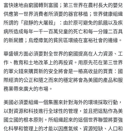
富快速地由窮國轉到富國；第三世界在農村長大的嬰兒
供應第一世界消費者所須要的器官移植；世界健康組織
所謂的「寂靜的大屠殺」：由於原可避免的飢餓以及疾
病所造成每年一千一百萬兒童的死亡和每一分鐘二百具
的新屍體；烏煙瘴氣的貧民區環繞在富裕社會的邊緣。
華盛頓方面必須要對全世界的窮國提高在人力資源、工
作、教育和土地改革上的再投資。用原先花在第三世界
的軍火錢來購買新的安全將會是一樁高收益的買賣：國
際經濟的公正和隨之而來的穩定將會為美國的產品和服
務業帶來廣大的市場。
美國必須要組織一個集團來針對海外的環境採取行動，
以對資源和科技進行全球性的管理，並且把這點作為美
國立國的根本原則。所組織起來的這個世界聯盟將要強
化科學和管理上的才能以因應氣候、資源短缺、人口和